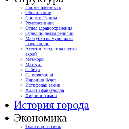
Промышленность
Образование
Спорт и Туризм
Ремесленники
Отдел здравоохранения
Отдел по делам религий
Мактубҳо ва муроҷиати
шаҳрвандон
Агентии меҳнат ва шуғли
аҳолӣ
Меъморӣ
Матбуот
Сайёҳӣ
Сармоягузорӣ
Иҷроиши буҷет
Истифодаи замин
Ҳолати фавқулодда
Хифзи иҷтимоӣ
История города
Экономика
Транспорт и связь