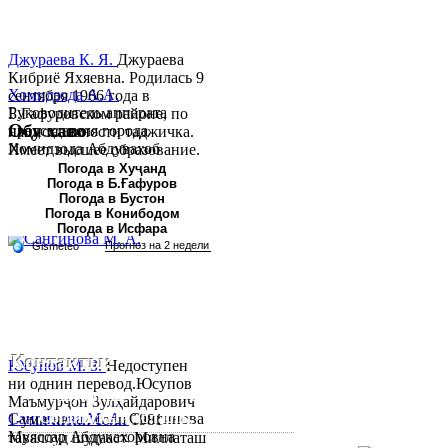
Джураева К. Я.
Джураева
Кибриё Яхяевна. Родилась 9
Хомидзода А.А.
сентября 1966 года в
Руководитель аппарата
Б.Гафуровском районе, по
Обу хаво
председателя города
национальности таджичка.
Хомидзода Абдувахоб
Имеет высшее образование.
Абдумаджид родился 8
В 1997 ...
Погода в Хуҷанд
Погода в Б.Ғафуров
июня 1978 года в городе
Погода в Бустон
Худжанде. По
Погода в Конибодом
национальности...
Погода в Исфара
Контакты:
Юсупов М. З.
Недоступен
ни однин перевод.Юсупов
Республика Таджикистан,
Маъмурҷон Зулҳайдарович
Согдийскый область,
Сангинова М. А.
Сангинова
1-уми июни соли 1981
Муяссар Абдукахоровна
таваллуд шудааст. Миллаташ
город Худжанд, проспект