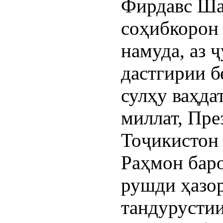
Фирдавс Ша
соҳибкорон
намуда, аз ҷ
дастгирии б
сулҳу ваҳд
миллат, Пр
Тоҷикистон
Раҳмон баро
рушди ҳазор
тандурустии