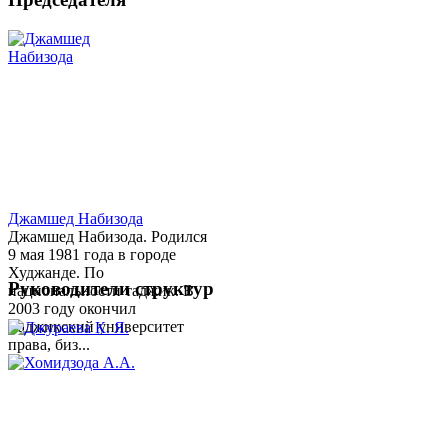
Джамшед Набизода
Джамшед Набизода. Родился
9 мая 1981 года в городе
Худжанде. По
Руководители структур
национальности таджик. В
2003 году окончил
Таджикский университет
права, биз...