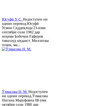
Юсуфӣ У. C.
Недоступен ни
однин перевод.Юсуфӣ
Усмон Сиддиқзода 23-юми
сентябри соли 1982 дар
ноҳияи Бобоҷон Ғафуров
таваллуд шудааст. Миллаташ
тоҷик, ма...
Ӯлмасова Н. М.
Недоступен
ни однин перевод.Ӯлмасова
Нигина Маруфовна 08-уми
октябри соли 1980 дар