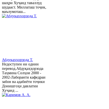
шаҳри Хуҷанд таваллуд
шудааст. Миллаташ тоҷик,
маълумоташ...
Абдуқаҳҳорзода Т.
Недоступен ни однин
перевод.Абдуқаҳҳорзода
Таҳмина Солҳои 2000 -
2002-Лаборанти кафедраи
забон ва адабиёти тоҷики
Донишгоҳи давлатии
Хуҷанд ...