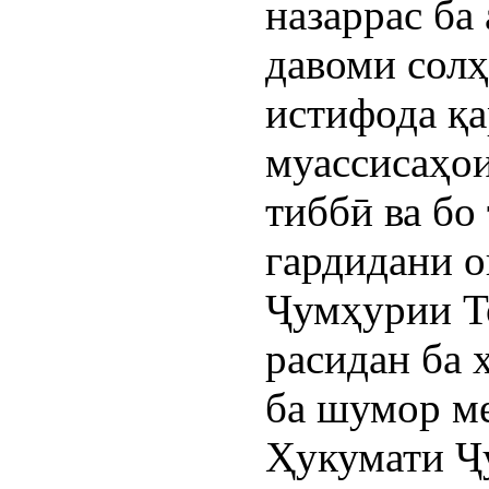
назаррас ба
давоми солҳ
истифода қа
муассисаҳо
тиббӣ ва бо
гардидани о
Ҷумҳурии Т
расидан ба 
ба шумор ме
Ҳукумати Ҷ