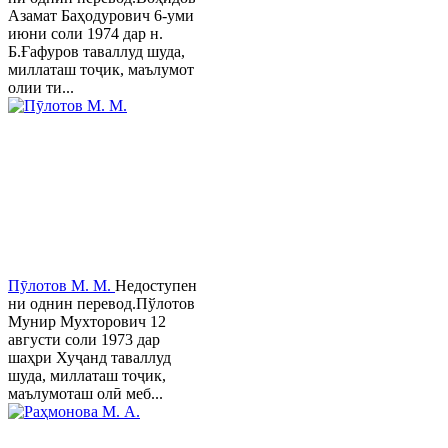
Азамат Баҳодурович 6-уми
июни соли 1974 дар н.
Б.Ғафуров таваллуд шуда,
миллаташ тоҷик, маълумот
олии ти...
Пӯлотов М. М.
Недоступен
ни однин перевод.Пўлотов
Мунир Мухторович 12
августи соли 1973 дар
шаҳри Хуҷанд таваллуд
шуда, миллаташ тоҷик,
маълумоташ олӣ меб...