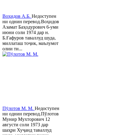
Воҳидов А.Б.
Недоступен
ни однин перевод.Воҳидов
Азамат Баҳодурович 6-уми
июни соли 1974 дар н.
Б.Ғафуров таваллуд шуда,
миллаташ тоҷик, маълумот
олии ти...
Пӯлотов М. М.
Недоступен
ни однин перевод.Пўлотов
Мунир Мухторович 12
августи соли 1973 дар
шаҳри Хуҷанд таваллуд