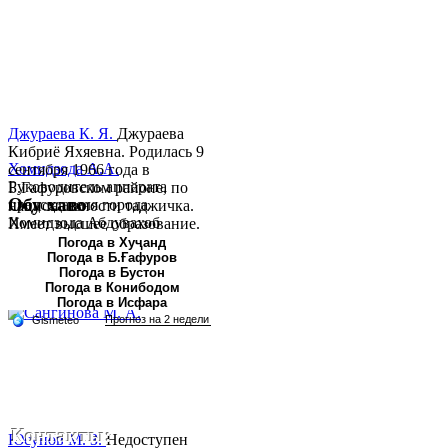
Джураева К. Я.
Джураева
Кибриё Яхяевна. Родилась 9
Хомидзода А.А.
сентября 1966 года в
Руководитель аппарата
Б.Гафуровском районе, по
Обу хаво
председателя города
национальности таджичка.
Хомидзода Абдувахоб
Имеет высшее образование.
Абдумаджид родился 8
В 1997 ...
Погода в Хуҷанд
Погода в Б.Ғафуров
июня 1978 года в городе
Погода в Бустон
Худжанде. По
Погода в Конибодом
национальности...
Погода в Исфара
Контакты:
Юсупов М. З.
Недоступен