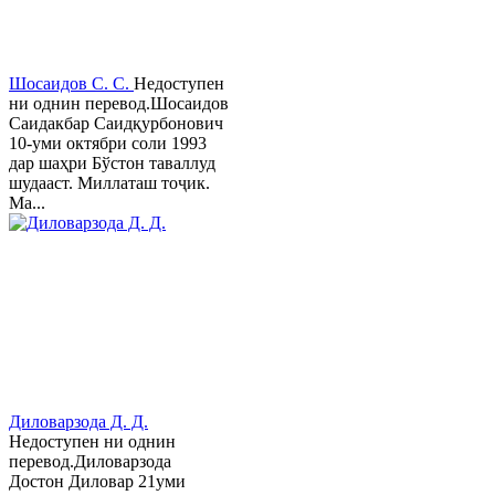
Шосаидов С. С.
Недоступен
ни однин перевод.Шосаидов
Саидакбар Саидқурбонович
10-уми октябри соли 1993
дар шаҳри Бўстон таваллуд
шудааст. Миллаташ тоҷик.
Ма...
Диловарзода Д. Д.
Недоступен ни однин
перевод.Диловарзода
Достон Диловар 21уми