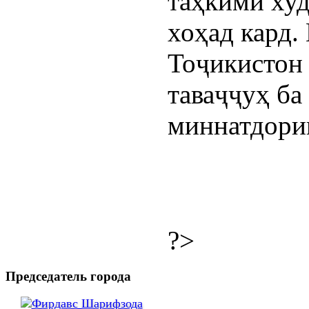
таҳкими ху
хоҳад кард.
Тоҷикистон
таваҷҷуҳ ба
миннатдории
?>
Председатель города