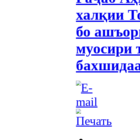
халқии Т
бо ашъор
муосири 
бахшидаа