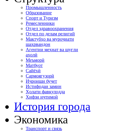
Промышленность
Образование
Спорт и Туризм
Ремесленники
Отдел здравоохранения
Отдел по делам религий
Мактубҳо ва муроҷиати
шаҳрвандон
Агентии меҳнат ва шуғли
аҳолӣ
Меъморӣ
Матбуот
Сайёҳӣ
Сармоягузорӣ
Иҷроиши буҷет
Истифодаи замин
Ҳолати фавқулодда
Хифзи иҷтимоӣ
История города
Экономика
Транспорт и связь