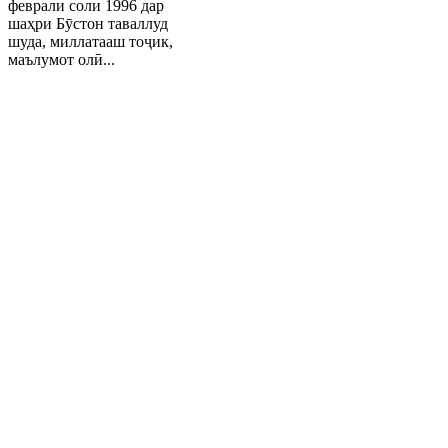
феврали соли 1996 дар
шаҳри Бӯстон таваллуд
шуда, миллатааш тоҷик,
маълумот олӣ...