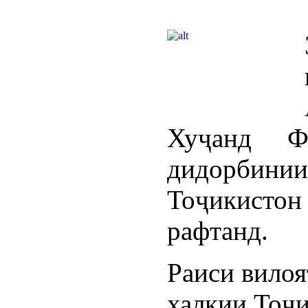
Хуҷанд Ф
дидорби
Тоҷикист
рафтанд.
Раиси вило
халқии Тоҷи