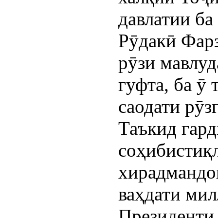
давлатии ба
Рӯдакӣ Фар
рӯзи мавлу
гуфта, ба ӯ
саодати рӯз
Таъкид гард
соҳибистиқл
хирадмандо
ваҳдати ми
Президенти