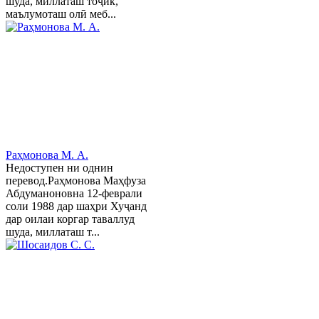
шуда, миллаташ тоҷик,
маълумоташ олӣ меб...
Раҳмонова М. А.
Недоступен ни однин
перевод.Раҳмонова Маҳфуза
Абдуманоновна 12-феврали
соли 1988 дар шаҳри Хуҷанд
дар оилаи коргар таваллуд
шуда, миллаташ т...