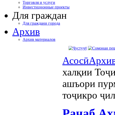
Торговля и услуги
Инвестиционные проекты
Для граждан
Для граждани города
Архив
Архив материалов
Асосӣ
Архи
халқии Тоҷ
ашъори пур
тоҷикро ҷил
Раҷаб Аҳ