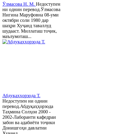
Ӯлмасова Н. М.
Недоступен
ни однин перевод.Ӯлмасова
Нигина Маруфовна 08-уми
октябри соли 1980 дар
шаҳри Хуҷанд таваллуд
шудааст. Миллаташ тоҷик,
маълумоташ...
Абдуқаҳҳорзода Т.
Недоступен ни однин
перевод.Абдуқаҳҳорзода
Таҳмина Солҳои 2000 -
2002-Лаборанти кафедраи
забон ва адабиёти тоҷики
Донишгоҳи давлатии
Хуҷанд ...