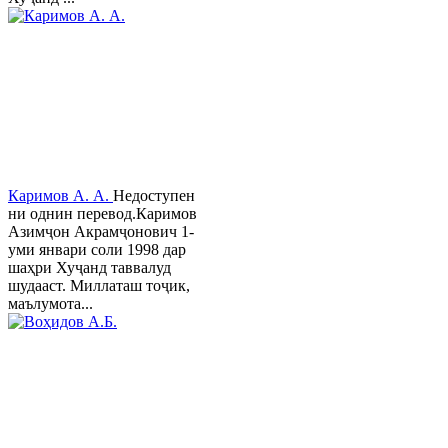
Каримов А. А.
Недоступен
ни однин перевод.Каримов
Азимҷон Акрамҷонович 1-
уми январи соли 1998 дар
шаҳри Хуҷанд таввалуд
шудааст. Миллаташ тоҷик,
маълумота...