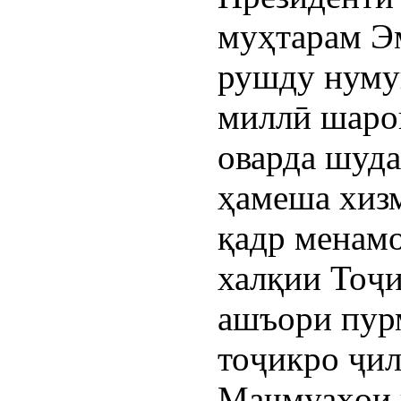
муҳтарам Э
рушду нумуи
миллӣ шаро
оварда шуда
ҳамеша хиз
қадр менам
халқии Тоҷ
ашъори пур
тоҷикро ҷил
Маҷмуаҳои ш