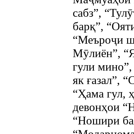
сабз”, “Тул
барқ”, “Оят
“Меъроҷи ша
Мӯлиён”, “Я
гули мино”,
як ғазал”, 
“Ҳама гул, 
девонҳои “Н
“Ношири ба
“Модарнома