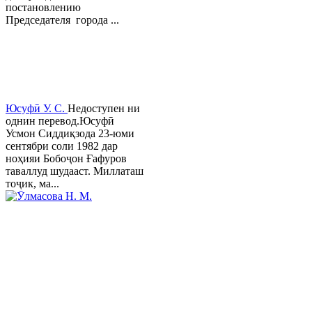
постановлению
Председателя города ...
Юсуфӣ У. C.
Недоступен ни
однин перевод.Юсуфӣ
Усмон Сиддиқзода 23-юми
сентябри соли 1982 дар
ноҳияи Бобоҷон Ғафуров
таваллуд шудааст. Миллаташ
тоҷик, ма...