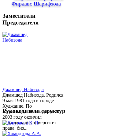
Фирдавс Шарифзода
Заместители
Председателя
Джамшед Набизода
Джамшед Набизода. Родился
9 мая 1981 года в городе
Худжанде. По
Руководители структур
национальности таджик. В
2003 году окончил
Таджикский университет
права, биз...