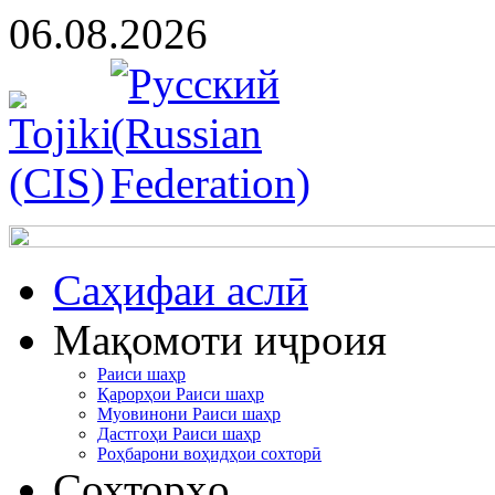
06.08.2026
Cаҳифаи аслӣ
Мақомоти иҷроия
Раиси шаҳр
Қарорҳои Раиси шаҳр
Муовинони Раиси шаҳр
Дастгоҳи Раиси шаҳр
Роҳбарони воҳидҳои сохторӣ
Сохторҳо