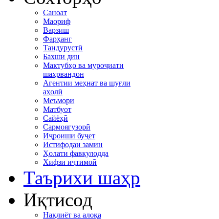
Саноат
Маориф
Варзиш
Фарҳанг
Тандурустӣ
Бахши дин
Мактубҳо ва муроҷиати
шаҳрвандон
Агентии меҳнат ва шуғли
аҳолӣ
Меъморӣ
Матбуот
Сайёҳӣ
Сармоягузорӣ
Иҷроиши буҷет
Истифодаи замин
Ҳолати фавқулодда
Хифзи иҷтимоӣ
Таърихи шаҳр
Иқтисод
Нақлиёт ва алоқа