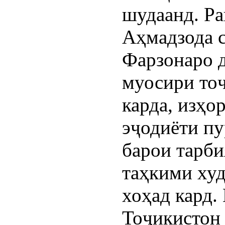
шудаанд. Ра
Аҳмадзода 
Фарзонаро 
муосири то
карда, изҳо
эҷодиёти п
барои тарби
таҳкими ху
хоҳад кард.
Тоҷикистон