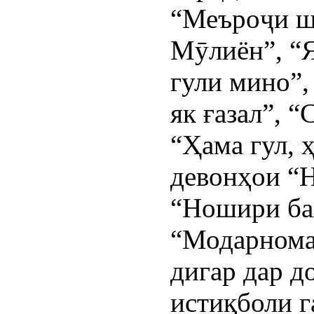
“Меъроҷи ша
Мӯлиён”, “Я
гули мино”,
як ғазал”, 
“Ҳама гул, 
девонҳои “Н
“Ношири ба
“Модарнома
дигар дар д
истиқболи г