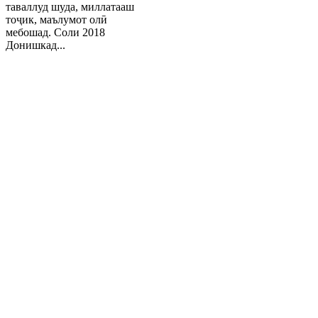
таваллуд шуда, миллатааш
тоҷик, маълумот олӣ
мебошад. Соли 2018
Донишкад...