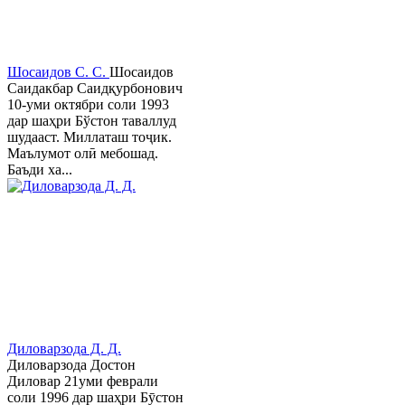
Шосаидов С. С.
Шосаидов
Саидакбар Саидқурбонович
10-уми октябри соли 1993
дар шаҳри Бўстон таваллуд
шудааст. Миллаташ тоҷик.
Маълумот олӣ мебошад.
Баъди ха...
Диловарзода Д. Д.
Диловарзода Достон
Диловар 21уми феврали
соли 1996 дар шаҳри Бӯстон