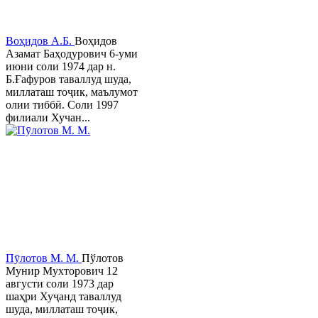
Воҳидов А.Б.
Воҳидов
Азамат Баҳодурович 6-уми
июни соли 1974 дар н.
Б.Ғафуров таваллуд шуда,
миллаташ тоҷик, маълумот
олии тиббӣ. Соли 1997
филиали Хучан...
Пӯлотов М. М.
Пўлотов
Мунир Мухторович 12
августи соли 1973 дар
шаҳри Хуҷанд таваллуд
шуда, миллаташ тоҷик,