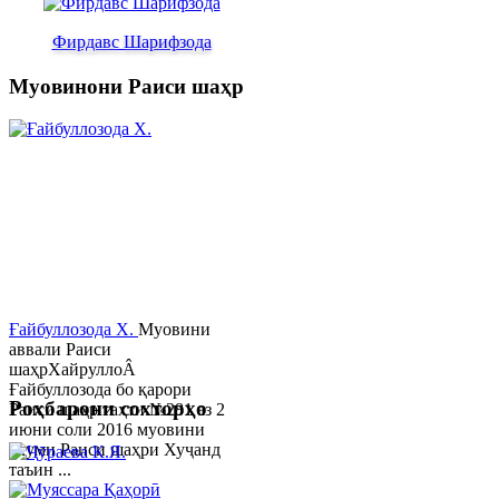
Фирдавс Шарифзода
Муовинони Раиси шаҳр
Ғайбуллозода Х.
Муовини
аввали Раиси
шаҳрХайруллоÂ
Ғайбуллозода бо қарори
Роҳбарони сохторҳо
Раиси шаҳр таҳти №281 аз 2
июни соли 2016 муовини
якуми Раиси шаҳри Хуҷанд
таъин ...