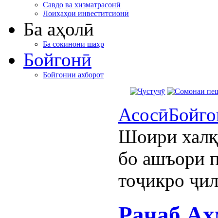
Савдо ва хизматрасонӣ
Лоиҳаҳои инвеститсионӣ
Ба аҳолӣ
Ба сокинони шаҳр
Бойгонӣ
Бойгонии ахборот
Асосӣ
Бойго
Шоири халқ
бо ашъори 
тоҷикро ҷил
Раҷаб Аҳ