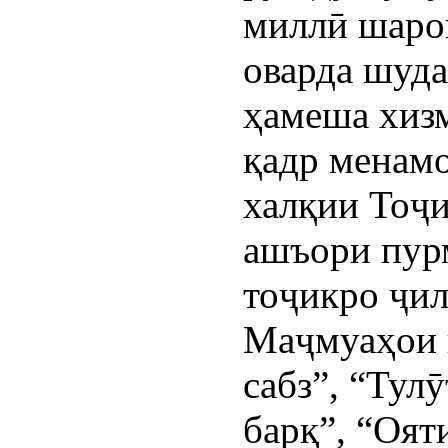
миллӣ шаро
оварда шуда
ҳамеша хиз
қадр менам
халқии Тоҷ
ашъори пур
тоҷикро ҷил
Маҷмуаҳои ш
сабз”, “Тул
барқ”, “Оят