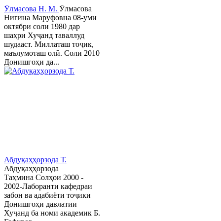
Ӯлмасова Н. М.
Ӯлмасова
Нигина Маруфовна 08-уми
октябри соли 1980 дар
шаҳри Хуҷанд таваллуд
шудааст. Миллаташ тоҷик,
маълумоташ олӣ. Соли 2010
Донишгоҳи да...
Абдуқаҳҳорзода Т.
Абдуқаҳҳорзода
Таҳмина Солҳои 2000 -
2002-Лаборанти кафедраи
забон ва адабиёти тоҷики
Донишгоҳи давлатии
Хуҷанд ба номи академик Б.