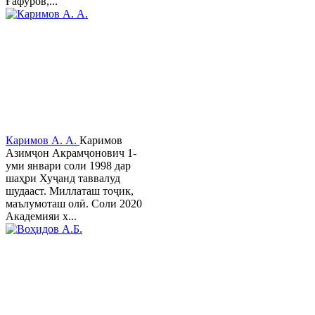
Ғафуров,...
Каримов А. А.
Каримов
Азимҷон Акрамҷонович 1-
уми январи соли 1998 дар
шаҳри Хуҷанд таввалуд
шудааст. Миллаташ тоҷик,
маълумоташ олӣ. Соли 2020
Академияи х...