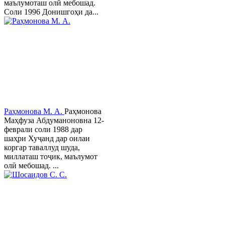
маълумоташ олӣ мебошад.
Соли 1996 Донишгоҳи да...
Раҳмонова М. А.
Раҳмонова
Маҳфуза Абдуманоновна 12-
феврали соли 1988 дар
шаҳри Хуҷанд дар оилаи
коргар таваллуд шуда,
миллаташ тоҷик, маълумот
олӣ мебошад. ...