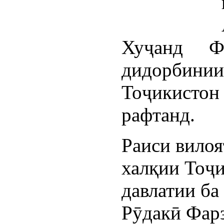
Хуҷанд Ф
дидорби
Тоҷикист
рафтанд.
Раиси вило
халқии Тоҷи
давлатии ба
Рӯдакӣ Фар