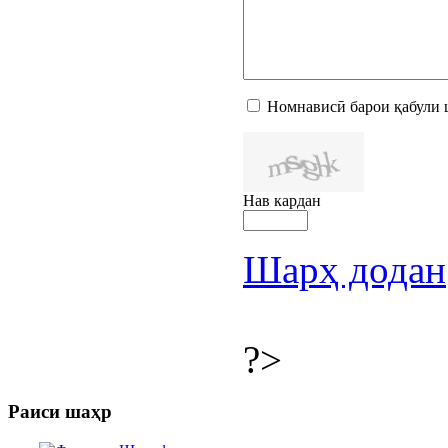
Номнависӣ барои қабули 
Нав кардан
Шарҳ додан
?>
Раиси шаҳр