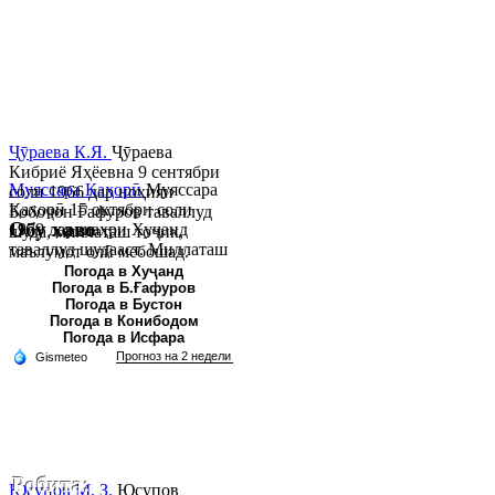
Ҷӯраева К.Я.
Ҷӯраева
Кибриё Яҳёевна 9 сентябри
Муяссара Қаҳорӣ
Муяссара
соли 1966 дар ноҳияи
Қаҳорӣ 15 октябри соли
Бобоҷон Ғафуров таваллуд
Обу хаво
1979 дар шаҳри Хуҷанд
шуда, миллаташ тоҷик,
таваллуд шудааст. Миллаташ
маълумот олӣ мебошад.
тоҷик. Маълумот олӣ. Соли
Соли 1997 Донишг...
Погода в Хуҷанд
Погода в Б.Ғафуров
2002 Донишгоҳи давлатии
Погода в Бустон
Хуҷанд ба...
Погода в Конибодом
Погода в Исфара
Робита:
Юсупов М. З.
Юсупов