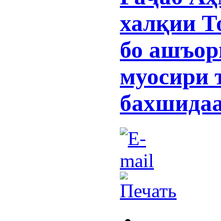
халқии Т
бо ашъор
муосири 
бахшидаа