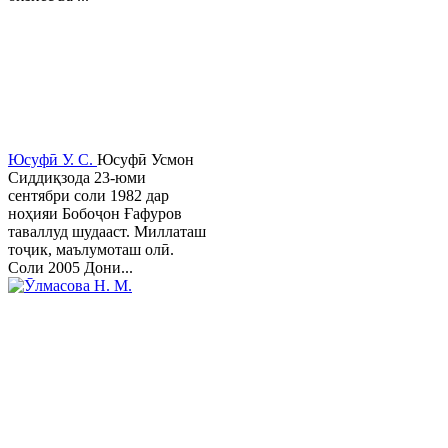
Юсуфӣ У. C.
Юсуфӣ Усмон
Сиддиқзода 23-юми
сентябри соли 1982 дар
ноҳияи Бобоҷон Ғафуров
таваллуд шудааст. Миллаташ
тоҷик, маълумоташ олӣ.
Соли 2005 Дони...