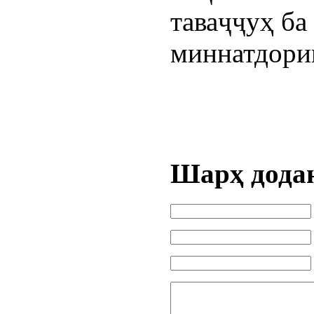
таваҷҷуҳ ба
миннатдории
Шарҳ дода