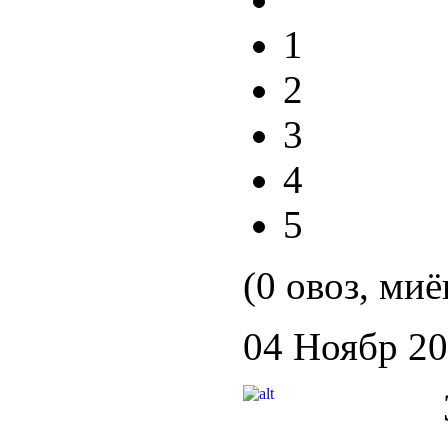
1
2
3
4
5
(0 овоз, миё
04 Ноябр 2