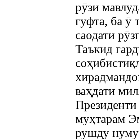
рӯзи мавлу
гуфта, ба ӯ
саодати рӯз
Таъкид гард
соҳибистиқл
хирадмандо
ваҳдати ми
Президенти
муҳтарам Э
рушду нумуи