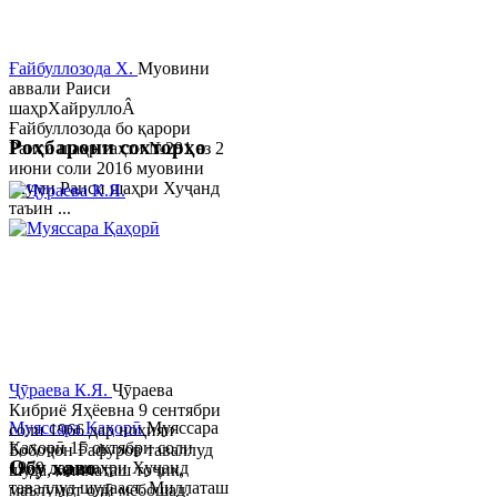
Ғайбуллозода Х.
Муовини
аввали Раиси
шаҳрХайруллоÂ
Ғайбуллозода бо қарори
Роҳбарони сохторҳо
Раиси шаҳр таҳти №281 аз 2
июни соли 2016 муовини
якуми Раиси шаҳри Хуҷанд
таъин ...
Ҷӯраева К.Я.
Ҷӯраева
Кибриё Яҳёевна 9 сентябри
Муяссара Қаҳорӣ
Муяссара
соли 1966 дар ноҳияи
Қаҳорӣ 15 октябри соли
Бобоҷон Ғафуров таваллуд
Обу хаво
1979 дар шаҳри Хуҷанд
шуда, миллаташ тоҷик,
таваллуд шудааст. Миллаташ
маълумот олӣ мебошад.