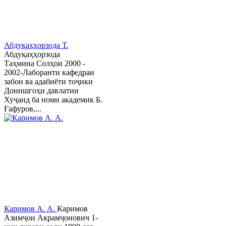
Абдуқаҳҳорзода Т.
Абдуқаҳҳорзода
Таҳмина Солҳои 2000 -
2002-Лаборанти кафедраи
забон ва адабиёти тоҷики
Донишгоҳи давлатии
Хуҷанд ба номи академик Б.
Ғафуров,...
Каримов А. А.
Каримов
Азимҷон Акрамҷонович 1-