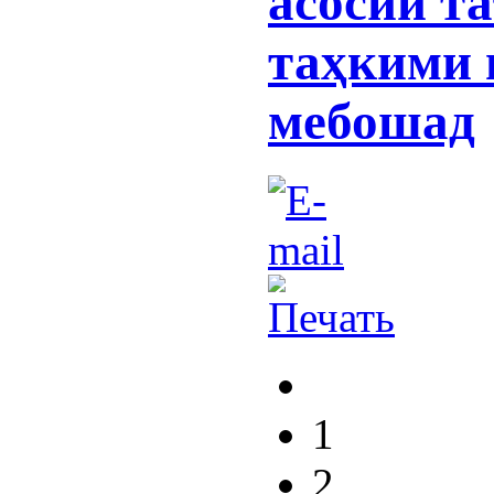
асосии т
таҳкими 
мебошад
1
2