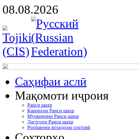
08.08.2026
Cаҳифаи аслӣ
Мақомоти иҷроия
Раиси шаҳр
Қарорҳои Раиси шаҳр
Муовинони Раиси шаҳр
Дастгоҳи Раиси шаҳр
Роҳбарони воҳидҳои сохторӣ
Сохторҳо