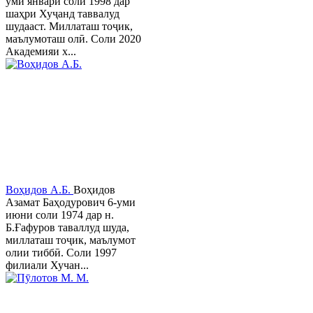
уми январи соли 1998 дар
шаҳри Хуҷанд таввалуд
шудааст. Миллаташ тоҷик,
маълумоташ олӣ. Соли 2020
Академияи х...
Воҳидов А.Б.
Воҳидов
Азамат Баҳодурович 6-уми
июни соли 1974 дар н.
Б.Ғафуров таваллуд шуда,
миллаташ тоҷик, маълумот
олии тиббӣ. Соли 1997
филиали Хучан...