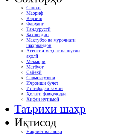
Саноат
Маориф
Варзиш
Фарҳанг
Тандурустӣ
Бахши дин
Мактубҳо ва муроҷиати
шаҳрвандон
Агентии меҳнат ва шуғли
аҳолӣ
Меъморӣ
Матбуот
Сайёҳӣ
Сармоягузорӣ
Иҷроиши буҷет
Истифодаи замин
Ҳолати фавқулодда
Хифзи иҷтимоӣ
Таърихи шаҳр
Иқтисод
Нақлиёт ва алоқа