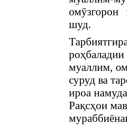
омӯзгорон 
шуд.
Тарбиятгира
роҳбаладии 
муаллим, ом
суруд ва та
ироа намуда
Рақсҳои мав
мураббиёна