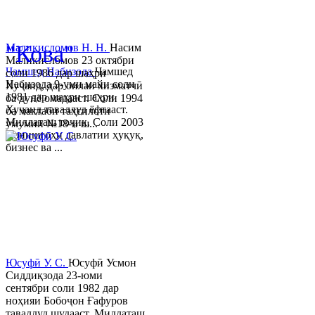
© 2013-2023 Таҳиягар ва дас
"Кова"
Маликисломов Н. Н.
Насим
Маликисломов 23 октябри
Ҷамшед Набизода
Ҷамшед
соли 1986 дар шаҳри
Набизода 9-уми майи соли
Хуҷанд, дар оилаи хизматчӣ
1981 дар шаҳри шаҳри
ба дунё омадааст. Соли 1994
Хуҷанд таваллуд ёфтааст.
ба мактаби таҳсилоти
Миллаташ тоҷик. Соли 2003
умумии №18-и ш...
Донишгоҳи давлатии ҳуқуқ,
бизнес ва ...
Юсуфӣ У. C.
Юсуфӣ Усмон
Сиддиқзода 23-юми
сентябри соли 1982 дар
ноҳияи Бобоҷон Ғафуров
таваллуд шудааст. Миллаташ