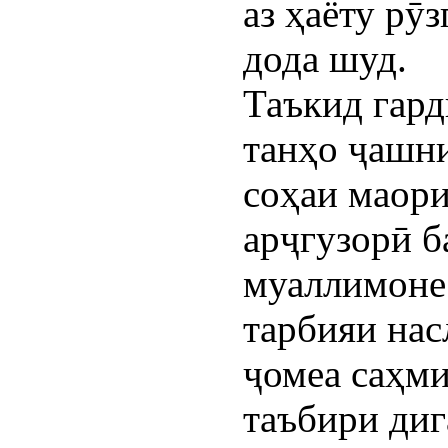
аз ҳаёту рӯ
дода шуд.
Таъкид гард
танҳо ҷашн
соҳаи маори
арҷгузорӣ б
муаллимонес
тарбияи нас
ҷомеа саҳми
таъбири диг