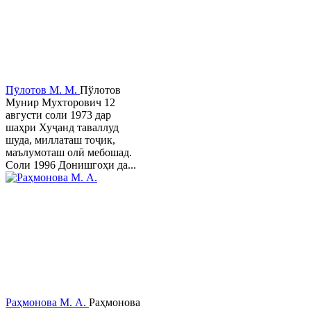
Пӯлотов М. М.
Пўлотов
Мунир Мухторович 12
августи соли 1973 дар
шаҳри Хуҷанд таваллуд
шуда, миллаташ тоҷик,
маълумоташ олӣ мебошад.
Соли 1996 Донишгоҳи да...
Раҳмонова М. А.
Раҳмонова