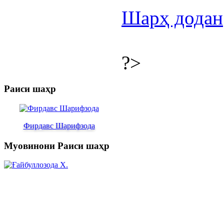
Шарҳ додан
?>
Раиси шаҳр
Фирдавс Шарифзода
Муовинони Раиси шаҳр