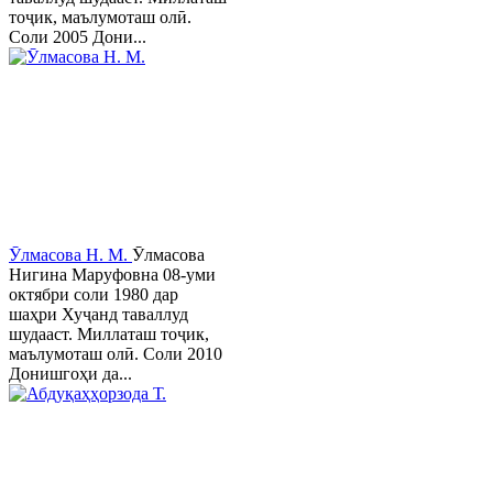
тоҷик, маълумоташ олӣ.
Соли 2005 Дони...
Ӯлмасова Н. М.
Ӯлмасова
Нигина Маруфовна 08-уми
октябри соли 1980 дар
шаҳри Хуҷанд таваллуд
шудааст. Миллаташ тоҷик,
маълумоташ олӣ. Соли 2010
Донишгоҳи да...