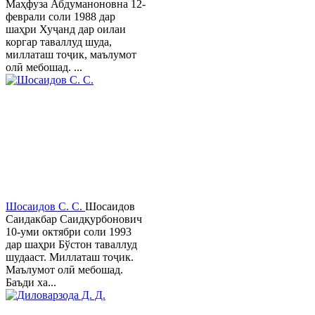
Маҳфуза Абдуманоновна 12-
феврали соли 1988 дар
шаҳри Хуҷанд дар оилаи
коргар таваллуд шуда,
миллаташ тоҷик, маълумот
олӣ мебошад. ...
Шосаидов С. С.
Шосаидов
Саидакбар Саидқурбонович
10-уми октябри соли 1993
дар шаҳри Бўстон таваллуд
шудааст. Миллаташ тоҷик.
Маълумот олӣ мебошад.
Баъди ха...