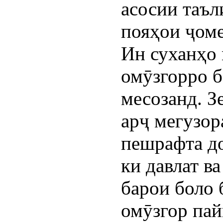
асосии таъл
пояҳои ҷом
Ин суханҳо 
омӯзгорро б
месозанд. З
арҷ мегузор
пешрафта до
ки давлат в
барои боло 
омӯзгор пай