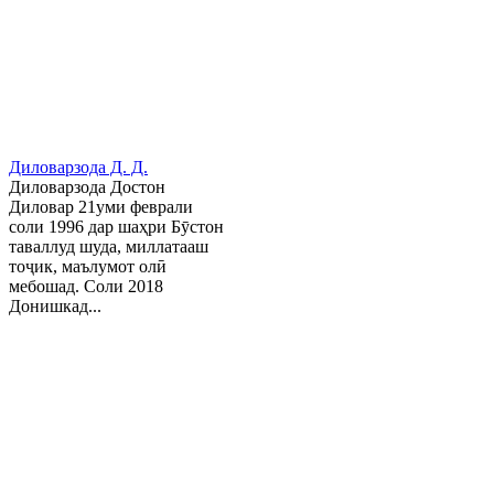
Диловарзода Д. Д.
Диловарзода Достон
Диловар 21уми феврали
соли 1996 дар шаҳри Бӯстон
таваллуд шуда, миллатааш
тоҷик, маълумот олӣ
мебошад. Соли 2018
Донишкад...