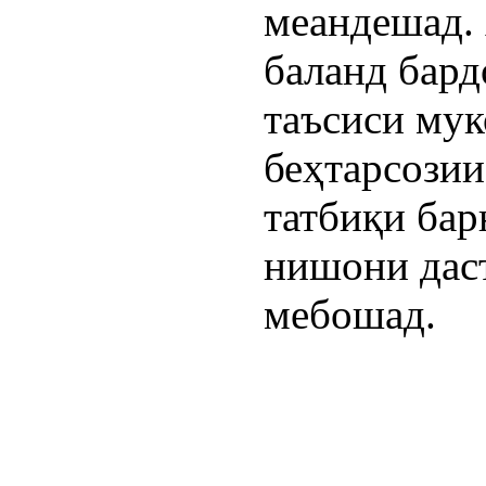
меандешад. 
баланд бар
таъсиси мук
беҳтарсозии
татбиқи бар
нишони дас
мебошад.