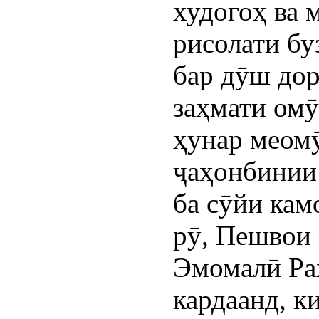
худогоҳ ва 
рисолати б
бар дӯш дор
заҳмати ом
ҳунар меомӯ
ҷаҳонбинии
ба сӯйи кам
рӯ, Пешвои 
Эмомалӣ Ра
кардаанд, к