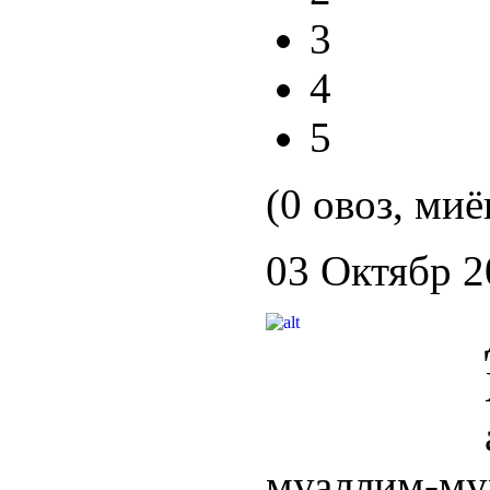
3
4
5
(0 овоз, миё
03 Октябр 2
муаллим-му