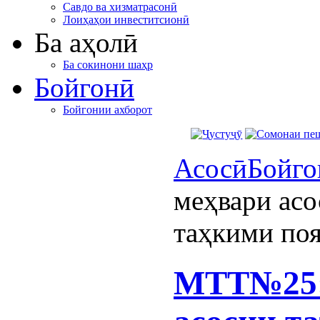
Савдо ва хизматрасонӣ
Лоиҳаҳои инвеститсионӣ
Ба аҳолӣ
Ба сокинони шаҳр
Бойгонӣ
Бойгонии ахборот
Асосӣ
Бойго
меҳвари асо
таҳкими по
МТТ№25: