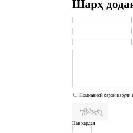
Шарҳ дода
Номнависӣ барои қабули 
Нав кардан