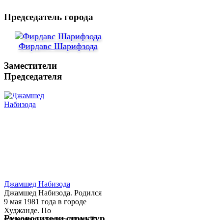
Председатель города
Фирдавс Шарифзода
Заместители
Председателя
Джамшед Набизода
Джамшед Набизода. Родился
9 мая 1981 года в городе
Худжанде. По
Руководители структур
национальности таджик. В