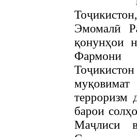
Тоҷикистон
Эмомалӣ Р
қонунҳои н
Фармони 
Тоҷикистон
муқовима
терроризм 
барои солҳо
Маҷлиси в