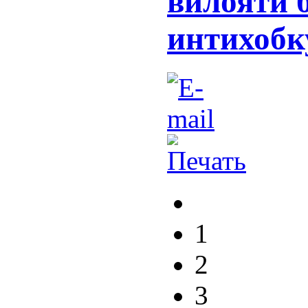
вилоятӣ 
интихобк
1
2
3