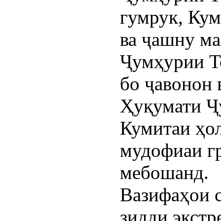
гумрук, Кум
ва ҷашну м
Ҷумҳурии Т
бо ҷавонон 
Ҳуқумати Ҷ
Кумитаи ҳол
мудофиаи гр
мебошанд.
Вазифаҳои с
зидди экстр