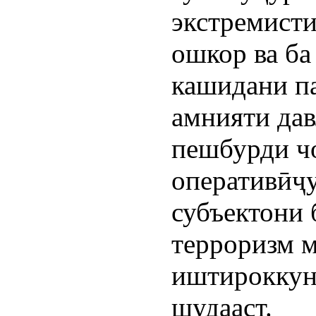
экстремисти
ошкор ва ба
кашидани п
амнияти дав
пешбурди ч
оперативӣҷ
субъектони 
терроризм м
иштироккун
шудааст.