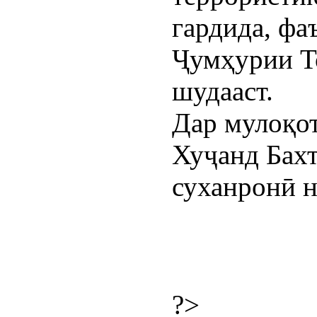
гардида, фа
Ҷумҳурии Т
шудааст.
Дар мулоқо
Хуҷанд Бахт
суханронӣ н
?>