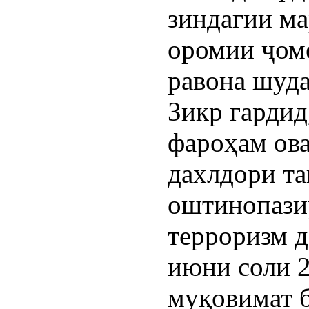
зиндагии ма
оромии ҷоме
равона шуда
Зикр гардид
фароҳам ов
дахлдори та
оштинопазир
терроризм д
июни соли 2
муқовимат б