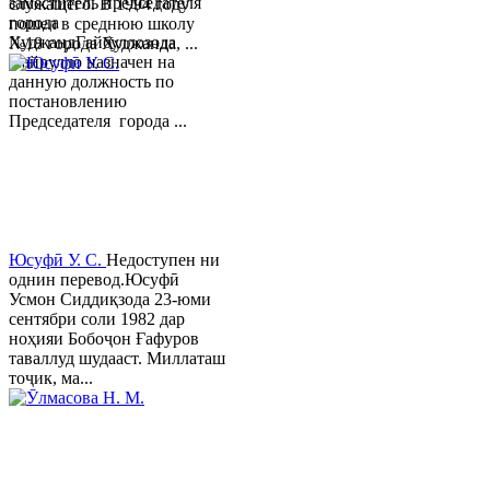
заместитель председателя
служащего. В 1994 году
города
пошел в среднюю школу
ХуджандГайбуллозода
№18 города Худжанда, ...
Хайрулло назначен на
данную должность по
постановлению
Председателя города ...
Юсуфӣ У. C.
Недоступен ни
однин перевод.Юсуфӣ
Усмон Сиддиқзода 23-юми
сентябри соли 1982 дар
ноҳияи Бобоҷон Ғафуров
таваллуд шудааст. Миллаташ
тоҷик, ма...