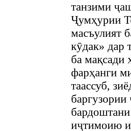
танзими ҷа
Ҷумҳурии Т
масъулият б
кӯдак» дар 
ба мақсади 
фарҳанги м
таассуб, зи
баргузории
бардоштани 
иҷтимоию и