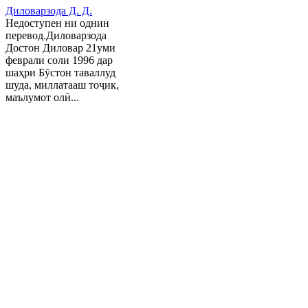
Диловарзода Д. Д.
Недоступен ни однин
перевод.Диловарзода
Достон Диловар 21уми
феврали соли 1996 дар
шаҳри Бӯстон таваллуд
шуда, миллатааш тоҷик,
маълумот олӣ...