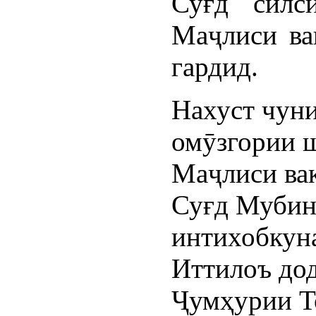
Суғд силс
Маҷлиси ва
гардид.
Нахуст чуни
омӯзгории 
Маҷлиси ва
Суғд Мубин
интихобкуна
Иттилоъ до
Ҷумҳурии Т