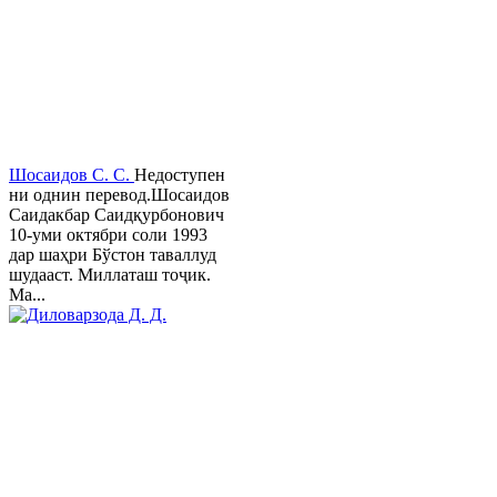
Шосаидов С. С.
Недоступен
ни однин перевод.Шосаидов
Саидакбар Саидқурбонович
10-уми октябри соли 1993
дар шаҳри Бўстон таваллуд
шудааст. Миллаташ тоҷик.
Ма...