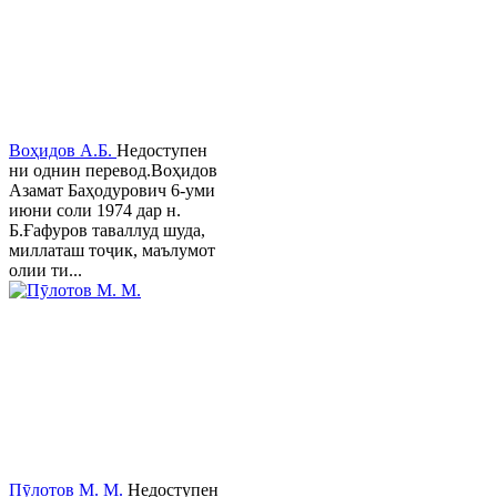
Воҳидов А.Б.
Недоступен
ни однин перевод.Воҳидов
Азамат Баҳодурович 6-уми
июни соли 1974 дар н.
Б.Ғафуров таваллуд шуда,
миллаташ тоҷик, маълумот
олии ти...
Пӯлотов М. М.
Недоступен