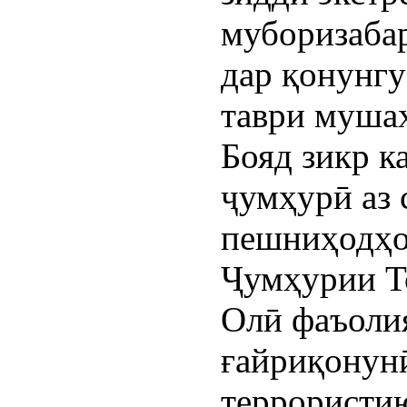
муборизаба
дар қонунгу
таври мушах
Бояд зикр к
ҷумҳурӣ аз 
пешниҳодҳо
Ҷумҳурии Т
Олӣ фаъолия
ғайриқонун
террористи