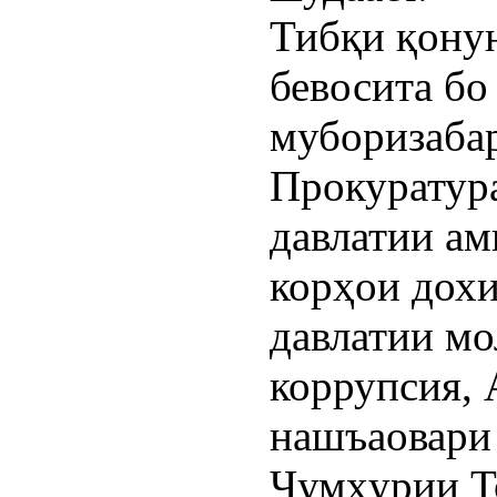
Тибқи қону
бевосита бо
муборизаба
Прокуратура
давлатии ам
корҳои дохи
давлатии мо
коррупсия, 
нашъаовари
Ҷумҳурии Т