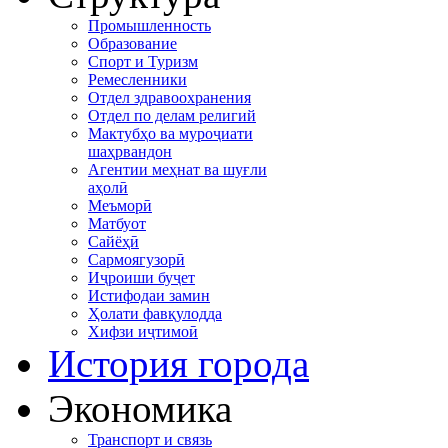
Промышленность
Образование
Спорт и Туризм
Ремесленники
Отдел здравоохранения
Отдел по делам религий
Мактубҳо ва муроҷиати
шаҳрвандон
Агентии меҳнат ва шуғли
аҳолӣ
Меъморӣ
Матбуот
Сайёҳӣ
Сармоягузорӣ
Иҷроиши буҷет
Истифодаи замин
Ҳолати фавқулодда
Хифзи иҷтимоӣ
История города
Экономика
Транспорт и связь