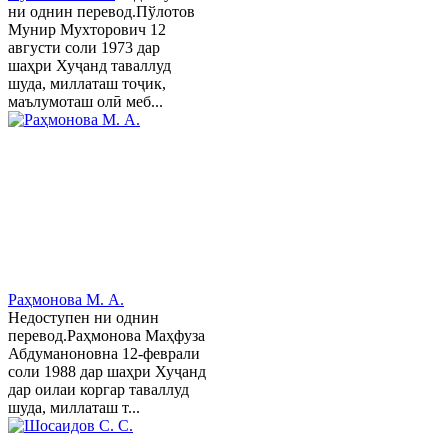
ни однин перевод.Пўлотов
Мунир Мухторович 12
августи соли 1973 дар
шаҳри Хуҷанд таваллуд
шуда, миллаташ тоҷик,
маълумоташ олӣ меб...
Раҳмонова М. А.
Недоступен ни однин
перевод.Раҳмонова Маҳфуза
Абдуманоновна 12-феврали
соли 1988 дар шаҳри Хуҷанд
дар оилаи коргар таваллуд
шуда, миллаташ т...