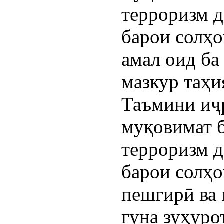
терроризм 
барои солҳо
амал оид ба
мазкур таҳи
Таъмини иҷр
муқовимат б
терроризм 
барои солҳо
пешгирӣ ва 
гуна зуҳуро