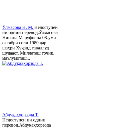
Ӯлмасова Н. М.
Недоступен
ни однин перевод.Ӯлмасова
Нигина Маруфовна 08-уми
октябри соли 1980 дар
шаҳри Хуҷанд таваллуд
шудааст. Миллаташ тоҷик,
маълумоташ...
Абдуқаҳҳорзода Т.
Недоступен ни однин
перевод.Абдуқаҳҳорзода