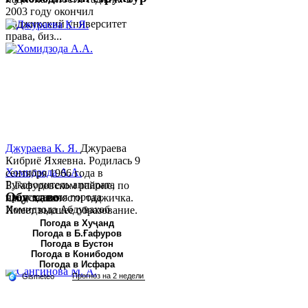
2003 году окончил
Таджикский университет
права, биз...
Джураева К. Я.
Джураева
Кибриё Яхяевна. Родилась 9
Хомидзода А.А.
сентября 1966 года в
Руководитель аппарата
Б.Гафуровском районе, по
Обу хаво
председателя города
национальности таджичка.
Хомидзода Абдувахоб
Имеет высшее образование.
Абдумаджид родился 8
В 1997 ...
Погода в Хуҷанд
Погода в Б.Ғафуров
июня 1978 года в городе
Погода в Бустон
Худжанде. По
Погода в Конибодом
национальности...
Погода в Исфара