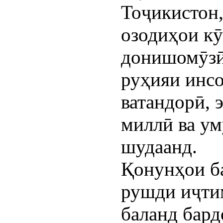
Тоҷикистон
озодиҳои кӯ
донишомӯзӣ,
руҳияи инс
ватандорӣ, 
миллӣ ва у
шудаанд.
Қонунҳои б
рушди иҷти
баланд бард