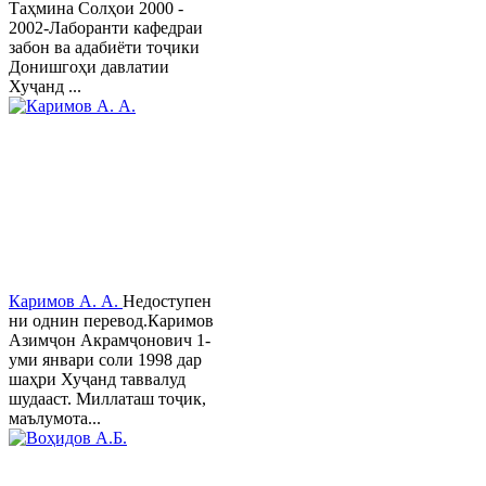
Таҳмина Солҳои 2000 -
2002-Лаборанти кафедраи
забон ва адабиёти тоҷики
Донишгоҳи давлатии
Хуҷанд ...
Каримов А. А.
Недоступен
ни однин перевод.Каримов
Азимҷон Акрамҷонович 1-
уми январи соли 1998 дар
шаҳри Хуҷанд таввалуд
шудааст. Миллаташ тоҷик,
маълумота...