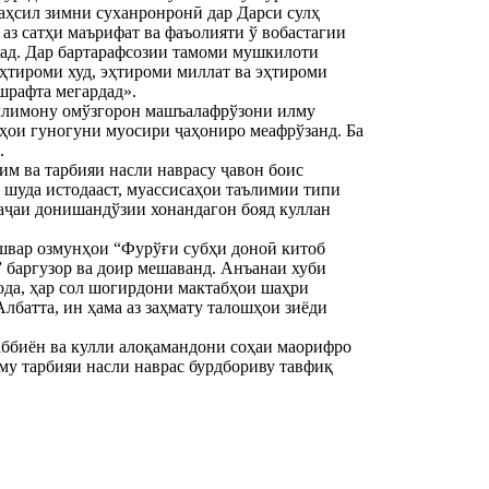
таҳсил зимни суханронронӣ дар Дарси сулҳ
аз сатҳи маърифат ва фаъолияти ў вобастагии
дад. Дар бартарафсозии тамоми мушкилоти
эҳтироми худ, эҳтироми миллат ва эҳтироми
шрафта мегардад».
ллимону омўзгорон машъалафрўзони илму
шҳои гуногуни муосири ҷаҳониро меафрўзанд. Ба
.
им ва тарбияи насли наврасу ҷавон боис
ар шуда истодааст, муассисаҳои таълимии типи
араҷаи донишандўзии хонандагон бояд куллан
швар озмунҳои “Фурўғи субҳи доноӣ китоб
” баргузор ва доир мешаванд. Анъанаи хуби
ода, ҳар сол шогирдони мактабҳои шаҳри
лбатта, ин ҳама аз заҳмату талошҳои зиёди
ббиён ва кулли алоқамандони соҳаи маорифро
иму тарбияи насли наврас бурдбориву тавфиқ