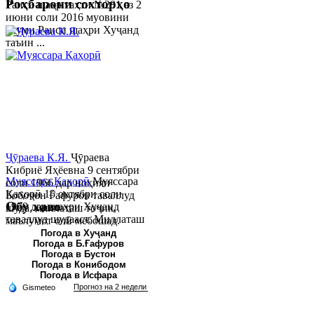
Роҳбарони сохторҳо
Раиси шаҳр таҳти №281 аз 2
июни соли 2016 муовини
якуми Раиси шаҳри Хуҷанд
таъин ...
Ҷӯраева К.Я.
Ҷӯраева
Кибриё Яҳёевна 9 сентябри
Муяссара Қаҳорӣ
Муяссара
соли 1966 дар ноҳияи
Қаҳорӣ 15 октябри соли
Бобоҷон Ғафуров таваллуд
Обу хаво
1979 дар шаҳри Хуҷанд
шуда, миллаташ тоҷик,
таваллуд шудааст. Миллаташ
маълумот олӣ мебошад.
тоҷик. Маълумот олӣ. Соли
Соли 1997 Донишг...
Погода в Хуҷанд
Погода в Б.Ғафуров
2002 Донишгоҳи давлатии
Погода в Бустон
Хуҷанд ба...
Погода в Конибодом
Погода в Исфара