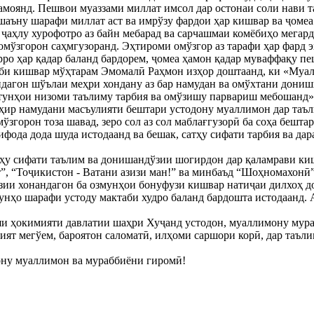
амоянд. Пешвои муаззами миллат имсол дар остонаи соли нави 
шаъну шарафи миллат аст ва имрўзу фардои ҳар кишвар ва ҷомеа 
 ҷаҳлу хурофотро аз байн мебарад ва сарчашмаи комёбиҳо мегар
, омўзгорон саҳмгузоранд. Эҳтироми омўзгор аз тарафи ҳар фард 
рро ҳар қадар баланд бардорем, ҷомеа ҳамон қадар муваффақу пе
би кишвар мўҳтарам Эмомалӣ Раҳмон изҳор доштаанд, ки «Муа
ндагон шўълаи меҳри хондану аз бар намудан ва омўхтани дони
утунҳои низоми таълиму тарбия ва омўзишу парвариш мебошанд»
оҳир намудани масъулияти бештари устодону муаллимон дар таъл
ўзгорон тоза шавад, зеро сол аз сол маблағгузорӣ ба соҳа бешт
тифода дода шуда истодаанд ва бешак, сатҳу сифати тарбия ва д
тҳу сифати таълим ва донишандўзии шогирдон дар қаламрави ки
т”, “Тоҷикистон - Ватани азизи ман!” ва минбаъд “Шоҳномахонӣ
зии хонандагон ба озмунҳои бонуфузи кишвар натиҷаи дилхоҳ д
унҳо шарафи устоду мактаби худро баланд бардошта истодаанд. А
и ҳокимияти давлатии шаҳри Хуҷанд устодон, муаллимону мура
ният мегўем, бароятон саломатӣ, илҳоми саршори корӣ, дар таъл
ону муаллимон ва мураббиёни гиромӣ!