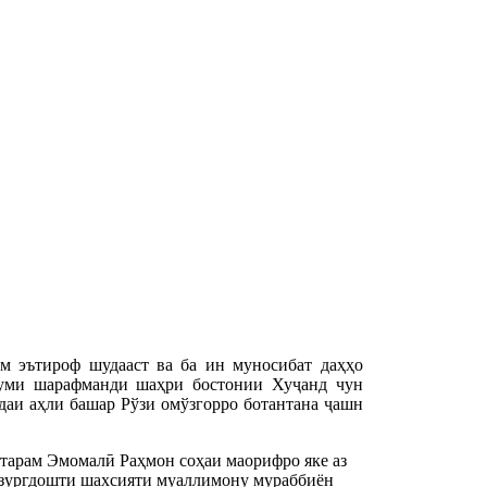
м эътироф шудааст ва ба ин муносибат даҳҳо
думи шарафманди шаҳри бостонии Хуҷанд чун
даи аҳли башар Рўзи омўзгорро ботантана ҷашн
тарам Эмомалӣ Раҳмон соҳаи маорифро яке аз
бузургдошти шахсияти муаллимону мураббиён