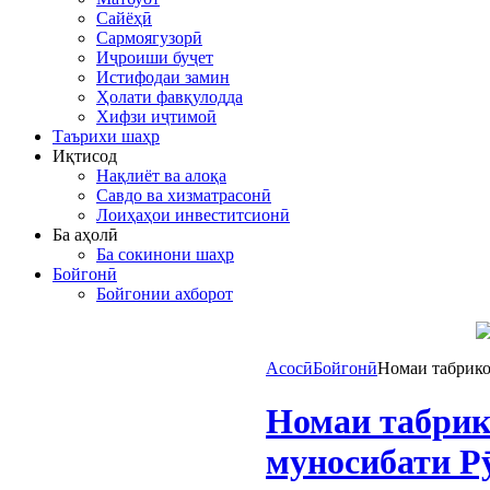
Сайёҳӣ
Сармоягузорӣ
Иҷроиши буҷет
Истифодаи замин
Ҳолати фавқулодда
Хифзи иҷтимоӣ
Таърихи шаҳр
Иқтисод
Нақлиёт ва алоқа
Савдо ва хизматрасонӣ
Лоиҳаҳои инвеститсионӣ
Ба аҳолӣ
Ба сокинони шаҳр
Бойгонӣ
Бойгонии ахборот
Асосӣ
Бойгонӣ
Номаи табрико
Номаи табрик
муносибати Р