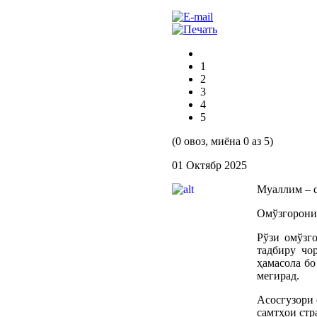
1
2
3
4
5
(0 овоз, миёна 0 аз 5)
01 Октябр 2025
Муаллим – 
Омўзгорони 
Рўзи омўзг
тадбиру чо
ҳамасола бо
мегирад.
Асосгузори 
самтҳои стр