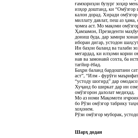
ғамхориҳои бузург зоҳир мен
изҳор доштанд, ки “Омўзгор 
калон дорад. Хиради омўзгор
миллату давлат, пеш аз ҳама
ҷомеа аст. Мо мақоми омўзго
Ҳамзамон, Президенти маҳбу
дониш буда, дар замири хона
ибораи дигар, устодон шаҳс
Ин баҳои баланд ва талаби з
мегардад, ки илҳоми кории ом
нав ва замонавӣ сохта, ба ис
тағйир ёбад.
Баҳри баланд бардоштани са
аст”, “Илм - фурўғи маърифа
“устоду шогирд” дар омодасо
Хуҷанд бо ширкат дар ин озм
омўзгорон далолат медиҳад.
Мо аз номи Мақомоти иҷроия
бо Рўзи омўзгор табрику таҳ
хоҳонем.
Рўзи омўзгор муборак, устод
Шарҳ додан