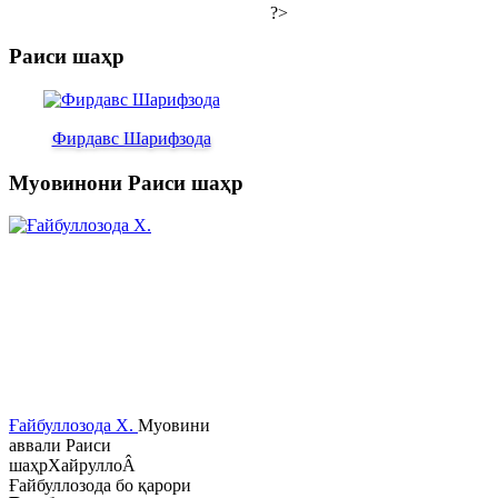
?>
Раиси шаҳр
Фирдавс Шарифзода
Муовинони Раиси шаҳр
Ғайбуллозода Х.
Муовини
аввали Раиси
шаҳрХайруллоÂ
Ғайбуллозода бо қарори