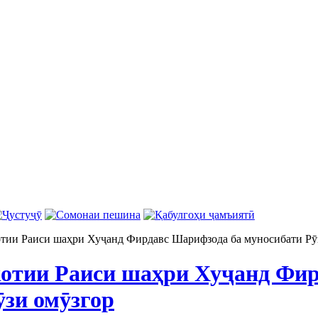
тии Раиси шаҳри Хуҷанд Фирдавс Шарифзода ба муносибати Рӯ
отии Раиси шаҳри Хуҷанд Фир
ӯзи омӯзгор