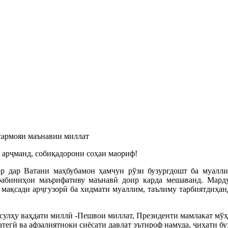
сармояи маънавии миллат
арҷманд, собиқадорони соҳаи маориф!
ор дар Ватани маҳбубамон ҳамчун рўзи бузургдошт ба муалли
рабиниҳои маърифативу маънавӣ доир карда мешаванд. Мар
 мақсади арҷгузорӣ ба хидмати муаллим, таълиму тарбиятдиҳан
сулҳу ваҳдати миллӣ -Пешвои миллат, Президенти мамлакат мўҳ
атегӣ ва афзалиятноки сиёсати давлат эътироф намуда, ҷиҳати 