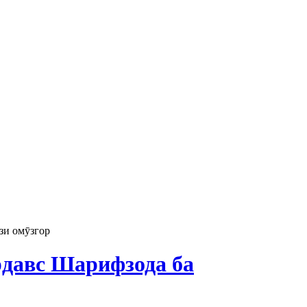
зи омӯзгор
давс Шарифзода ба