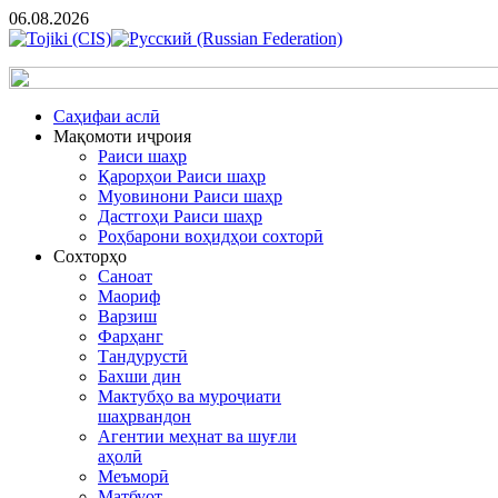
06.08.2026
Cаҳифаи аслӣ
Мақомоти иҷроия
Раиси шаҳр
Қарорҳои Раиси шаҳр
Муовинони Раиси шаҳр
Дастгоҳи Раиси шаҳр
Роҳбарони воҳидҳои сохторӣ
Сохторҳо
Саноат
Маориф
Варзиш
Фарҳанг
Тандурустӣ
Бахши дин
Мактубҳо ва муроҷиати
шаҳрвандон
Агентии меҳнат ва шуғли
аҳолӣ
Меъморӣ
Матбуот