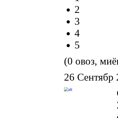
2
3
4
5
(0 овоз, миё
26 Сентябр 