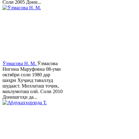
Соли 2005 Дони...
Ӯлмасова Н. М.
Ӯлмасова
Нигина Маруфовна 08-уми
октябри соли 1980 дар
шаҳри Хуҷанд таваллуд
шудааст. Миллаташ тоҷик,
маълумоташ олӣ. Соли 2010
Донишгоҳи да...