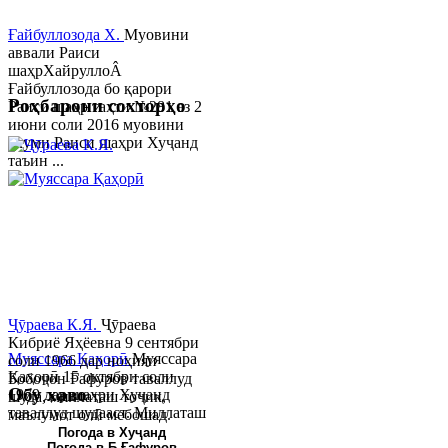
Ғайбуллозода Х.
Муовини
аввали Раиси
шаҳрХайруллоÂ
Ғайбуллозода бо қарори
Роҳбарони сохторҳо
Раиси шаҳр таҳти №281 аз 2
июни соли 2016 муовини
якуми Раиси шаҳри Хуҷанд
таъин ...
Ҷӯраева К.Я.
Ҷӯраева
Кибриё Яҳёевна 9 сентябри
Муяссара Қаҳорӣ
Муяссара
соли 1966 дар ноҳияи
Қаҳорӣ 15 октябри соли
Бобоҷон Ғафуров таваллуд
Обу хаво
1979 дар шаҳри Хуҷанд
шуда, миллаташ тоҷик,
таваллуд шудааст. Миллаташ
маълумот олӣ мебошад.
тоҷик. Маълумот олӣ. Соли
Соли 1997 Донишг...
Погода в Хуҷанд
Погода в Б.Ғафуров