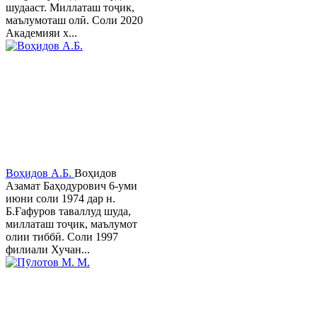
шудааст. Миллаташ тоҷик,
маълумоташ олӣ. Соли 2020
Академияи х...
Воҳидов А.Б.
Воҳидов
Азамат Баҳодурович 6-уми
июни соли 1974 дар н.
Б.Ғафуров таваллуд шуда,
миллаташ тоҷик, маълумот
олии тиббӣ. Соли 1997
филиали Хучан...