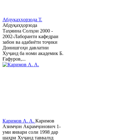
Абдуқаҳҳорзода Т.
Абдуқаҳҳорзода
Таҳмина Солҳои 2000 -
2002-Лаборанти кафедраи
забон ва адабиёти тоҷики
Донишгоҳи давлатии
Хуҷанд ба номи академик Б.
Ғафуров,...
Каримов А. А.
Каримов
Азимҷон Акрамҷонович 1-
уми январи соли 1998 дар
шаҳри Хуҷанд таввалуд