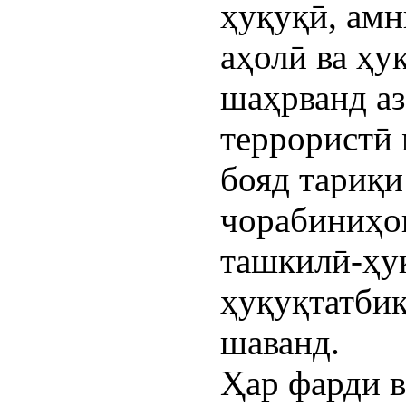
ҳуқуқӣ, амн
аҳолӣ ва ҳу
шаҳрванд аз
террористӣ 
бояд тариқи
чорабиниҳо
ташкилӣ-ҳу
ҳуқуқтатби
шаванд.
Ҳар фарди в