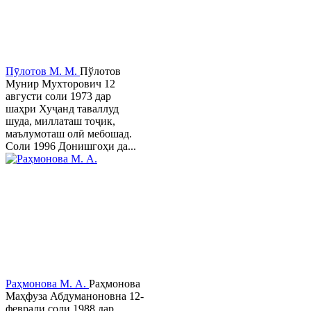
Пӯлотов М. М.
Пўлотов
Мунир Мухторович 12
августи соли 1973 дар
шаҳри Хуҷанд таваллуд
шуда, миллаташ тоҷик,
маълумоташ олӣ мебошад.
Соли 1996 Донишгоҳи да...
Раҳмонова М. А.
Раҳмонова
Маҳфуза Абдуманоновна 12-
феврали соли 1988 дар