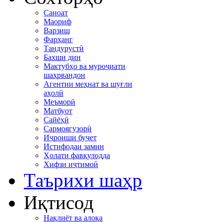
Саноат
Маориф
Варзиш
Фарҳанг
Тандурустӣ
Бахши дин
Мактубҳо ва муроҷиати
шаҳрвандон
Агентии меҳнат ва шуғли
аҳолӣ
Меъморӣ
Матбуот
Сайёҳӣ
Сармоягузорӣ
Иҷроиши буҷет
Истифодаи замин
Ҳолати фавқулодда
Хифзи иҷтимоӣ
Таърихи шаҳр
Иқтисод
Нақлиёт ва алоқа