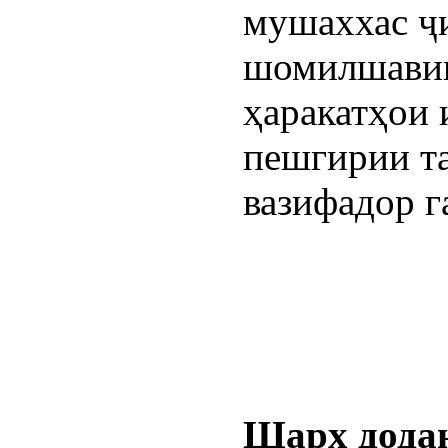
мушаххас ҷ
шомилшавии
ҳаракатҳои 
пешгирии т
вазифадор г
Шарҳ дода