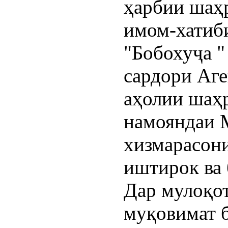
ҳарбии шаҳ
имом-хатиб
"Бобохуҷа 
сардори Аге
аҳолии шаҳр
намояндаи М
хизмарасон
иштирок ва 
Дар мулоқот
муқовимат б