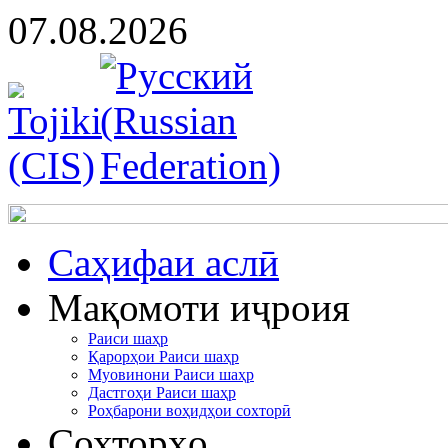
07.08.2026
Cаҳифаи аслӣ
Мақомоти иҷроия
Раиси шаҳр
Қарорҳои Раиси шаҳр
Муовинони Раиси шаҳр
Дастгоҳи Раиси шаҳр
Роҳбарони воҳидҳои сохторӣ
Сохторҳо