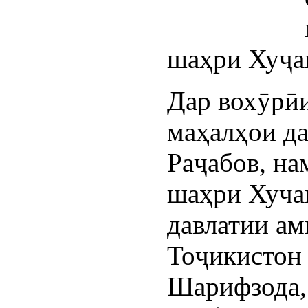
шаҳри Хуҷан
Дар вохӯрӣ
маҳалҳои д
Раҷабов, на
шаҳри Хуча
давлатии а
Тоҷикистон 
Шарифзода,