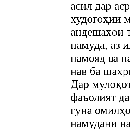
асил дар ас
худогоҳии м
андешаҳои т
намуда, аз 
намояд ва н
нав ба шаҳр
Дар мулоқот
фаъолият да
гуна омилҳо
намудани н