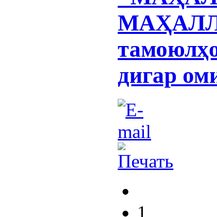
МАҲАЛЛ
тамоюлҳо
дигар ом
1