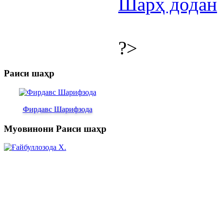
Шарҳ додан
?>
Раиси шаҳр
Фирдавс Шарифзода
Муовинони Раиси шаҳр