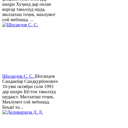
шаҳри Хуҷанд дар оилаи
коргар таваллуд шуда,
миллаташ тоҷик, маълумот
олӣ мебошад. ...
Шосаидов С. С.
Шосаидов
Саидакбар Саидқурбонович
10-уми октябри соли 1993
дар шаҳри Бўстон таваллуд
шудааст. Миллаташ тоҷик.
Маълумот олӣ мебошад.
Баъди ха...