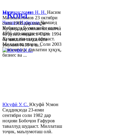
© 2013-2023 Таҳиягар ва дас
"Кова"
Маликисломов Н. Н.
Насим
Маликисломов 23 октябри
Ҷамшед Набизода
Ҷамшед
соли 1986 дар шаҳри
Набизода 9-уми майи соли
Хуҷанд, дар оилаи хизматчӣ
1981 дар шаҳри шаҳри
ба дунё омадааст. Соли 1994
Хуҷанд таваллуд ёфтааст.
ба мактаби таҳсилоти
Миллаташ тоҷик. Соли 2003
умумии №18-и ш...
Донишгоҳи давлатии ҳуқуқ,
бизнес ва ...
Юсуфӣ У. C.
Юсуфӣ Усмон
Сиддиқзода 23-юми
сентябри соли 1982 дар
ноҳияи Бобоҷон Ғафуров
таваллуд шудааст. Миллаташ
тоҷик, маълумоташ олӣ.