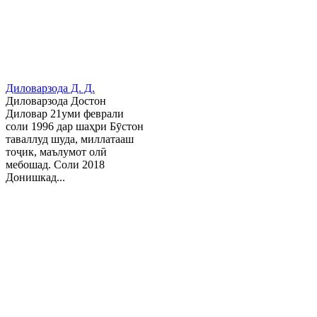
Диловарзода Д. Д.
Диловарзода Достон
Диловар 21уми феврали
соли 1996 дар шаҳри Бӯстон
таваллуд шуда, миллатааш
тоҷик, маълумот олӣ
мебошад. Соли 2018
Донишкад...