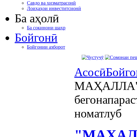
Савдо ва хизматрасонӣ
Лоиҳаҳои инвеститсионӣ
Ба аҳолӣ
Ба сокинони шаҳр
Бойгонӣ
Бойгонии ахборот
Асосӣ
Бойго
МАҲАЛЛА":
бегонапарас
номатлуб
"МАҲАЛ