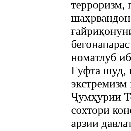
терроризм,
шаҳрвандон 
ғайриқонун
бегонапарас
номатлуб иб
Гуфта шуд, 
экстремизм 
Ҷумҳурии Т
сохтори кон
арзии давла