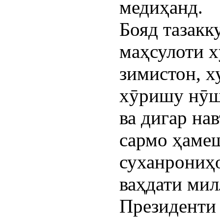
медиҳанд.
Бояд тазакк
маҳсулоти х
зимистон, х
хӯришу нӯш
ва дигар на
сармо ҳамеш
суханрониҳ
ваҳдати ми
Президенти