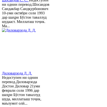
Шосаидов С. С.
Недоступен
ни однин перевод.Шосаидов
Саидакбар Саидқурбонович
10-уми октябри соли 1993
дар шаҳри Бўстон таваллуд
шудааст. Миллаташ тоҷик.
Ма...
Диловарзода Д. Д.
Недоступен ни однин
перевод.Диловарзода
Достон Диловар 21уми
феврали соли 1996 дар
шаҳри Бӯстон таваллуд
шуда, миллатааш тоҷик,
маълумот олӣ...