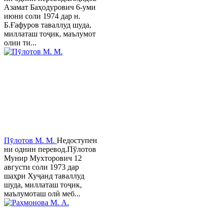
Азамат Баҳодурович 6-уми
июни соли 1974 дар н.
Б.Ғафуров таваллуд шуда,
миллаташ тоҷик, маълумот
олии ти...
Пӯлотов М. М.
Недоступен
ни однин перевод.Пўлотов
Мунир Мухторович 12
августи соли 1973 дар
шаҳри Хуҷанд таваллуд
шуда, миллаташ тоҷик,
маълумоташ олӣ меб...