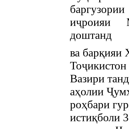
баргузории
иҷроияи 
доштанд
ва барқияи
Тоҷикистон 
Вазири танд
аҳолии Ҷум
роҳбари гур
истиқболи 3