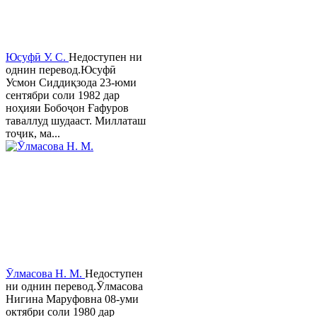
Юсуфӣ У. C.
Недоступен ни
однин перевод.Юсуфӣ
Усмон Сиддиқзода 23-юми
сентябри соли 1982 дар
ноҳияи Бобоҷон Ғафуров
таваллуд шудааст. Миллаташ
тоҷик, ма...
Ӯлмасова Н. М.
Недоступен
ни однин перевод.Ӯлмасова
Нигина Маруфовна 08-уми
октябри соли 1980 дар