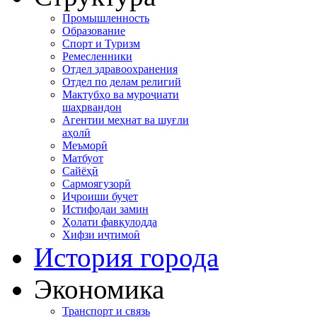
Промышленность
Образование
Спорт и Туризм
Ремесленники
Отдел здравоохранения
Отдел по делам религий
Мактубҳо ва муроҷиати
шаҳрвандон
Агентии меҳнат ва шуғли
аҳолӣ
Меъморӣ
Матбуот
Сайёҳӣ
Сармоягузорӣ
Иҷроиши буҷет
Истифодаи замин
Ҳолати фавқулодда
Хифзи иҷтимоӣ
История города
Экономика
Транспорт и связь