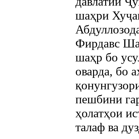
давлатии Ҷ
шаҳри Хуҷа
Абдуллозода
Фирдавс Ша
шаҳр бо усу
оварда, бо 
қонунгузор
пешбини га
ҳолатҳои ис
талаф ва ду