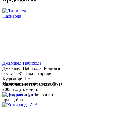
Джамшед Набизода
Джамшед Набизода. Родился
9 мая 1981 года в городе
Худжанде. По
Руководители структур
национальности таджик. В
2003 году окончил
Таджикский университет
права, биз...