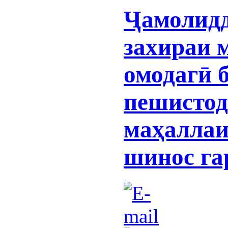
Ҷамолидд
захираи 
омодагӣ 
пешистод
маҳаллаи
шинос га