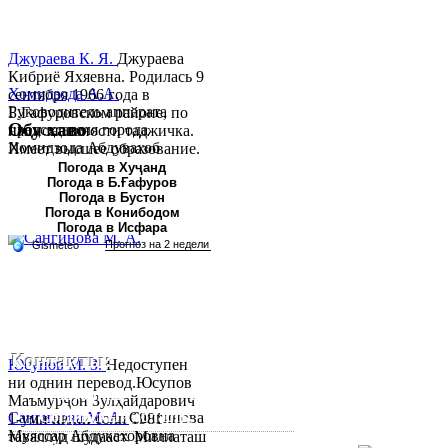
Джураева К. Я.
Джураева
Кибриё Яхяевна. Родилась 9
Хомидзода А.А.
сентября 1966 года в
Руководитель аппарата
Б.Гафуровском районе, по
Обу хаво
председателя города
национальности таджичка.
Хомидзода Абдувахоб
Имеет высшее образование.
Абдумаджид родился 8
В 1997 ...
Погода в Хуҷанд
Погода в Б.Ғафуров
июня 1978 года в городе
Погода в Бустон
Худжанде. По
Погода в Конибодом
национальности...
Погода в Исфара
Контакты:
Юсупов М. З.
Недоступен
ни однин перевод.Юсупов
Республика Таджикистан,
Маъмурҷон Зулҳайдарович
Согдийскый область,
Сангинова М. А.
Сангинова
1-уми июни соли 1981
Муяссар Абдукахоровна
таваллуд шудааст. Миллаташ
город Худжанд, проспект