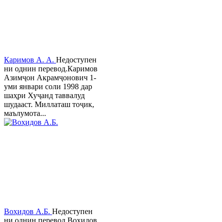
Каримов А. А.
Недоступен
ни однин перевод.Каримов
Азимҷон Акрамҷонович 1-
уми январи соли 1998 дар
шаҳри Хуҷанд таввалуд
шудааст. Миллаташ тоҷик,
маълумота...
Воҳидов А.Б.
Недоступен
ни однин перевод.Воҳидов