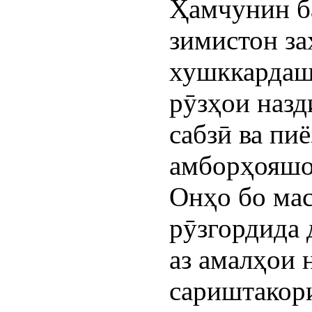
Ҳамчунин б
зимистон за
хушккардашу
рӯзҳои назд
сабзӣ ва пи
амборҳояшо
Онҳо бо ма
рӯзгордида д
аз амалҳои 
сариштакор