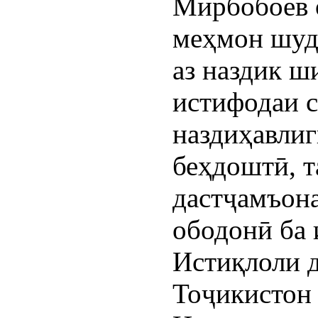
Мирбобоев 
меҳмон шуда
аз наздик ш
истифодаи 
наздиҳавлиг
беҳдоштӣ, 
дастҷамъона
ободонӣ ба 
Истиқлоли 
Тоҷикистон 