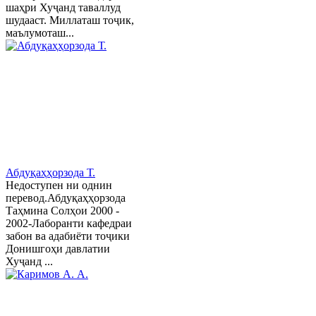
шаҳри Хуҷанд таваллуд
шудааст. Миллаташ тоҷик,
маълумоташ...
Абдуқаҳҳорзода Т.
Недоступен ни однин
перевод.Абдуқаҳҳорзода
Таҳмина Солҳои 2000 -
2002-Лаборанти кафедраи
забон ва адабиёти тоҷики
Донишгоҳи давлатии
Хуҷанд ...