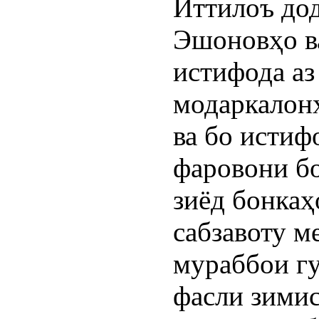
Иттилоъ дод
Эшоновҳо в
истифода аз
модаркалонҳ
ва бо истиф
фаровони б
зиёд бонка
сабзавоту 
мураббои гу
фасли зимис