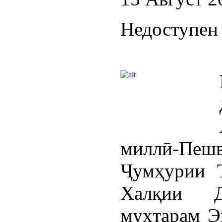
Недоступен 
миллӣ-Пеш
Ҷумҳурии Т
Халқии Д
муҳтарам Э