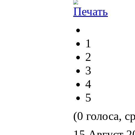
1
2
3
4
5
(0 голоса, с
15 Август 2