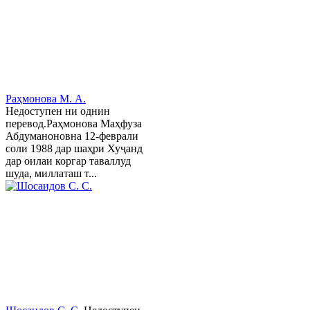
Раҳмонова М. А.
Недоступен ни однин
перевод.Раҳмонова Маҳфуза
Абдуманоновна 12-феврали
соли 1988 дар шаҳри Хуҷанд
дар оилаи коргар таваллуд
шуда, миллаташ т...