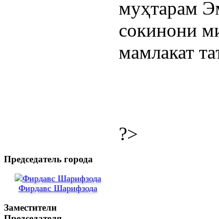
муҳтарам Э
сокинони м
мамлакат та
?>
Председатель города
Фирдавс Шарифзода
Заместители
Председателя