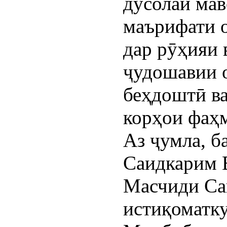
дусолаи мав
маърифати о
дар рӯҳияи 
ҷудошавии 
беҳдоштӣ ва
корҳои фаҳ
Аз ҷумла, б
Саидкарим 
Масчиди Са
истиқоматк