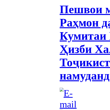
Пешвои 
Раҳмон д
Кумитаи
Ҳизби Ха
Тоҷикист
намуданд