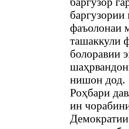
баргузор га
баргузории 
фаъолонаи м
ташаккули ф
болоравии э
шаҳрвандон
нишон дод.
Роҳбари дав
ин чорабин
Демократии