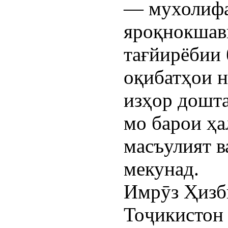
— мухолифа
яроқнокшави
тағйирёбии 
оқибатҳои н
изҳор дошта
мо барои ҳ
масъулият в
мекунад.
Имрӯз Ҳизб
Тоҷикистон 