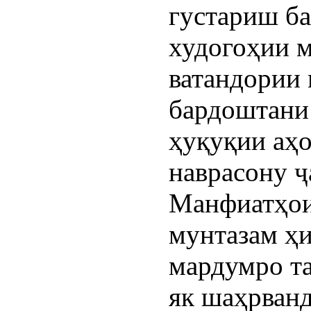
густариш б
худогоҳии м
ватандории 
бардоштани
ҳуқуқии аҳо
наврасону ҷ
Манфиатҳои
мунтазам ҳи
мардумро та
як шаҳрванд