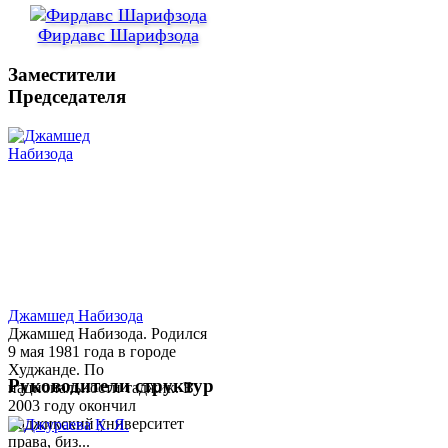
Фирдавс Шарифзода
Заместители
Председателя
Джамшед Набизода
Джамшед Набизода. Родился
9 мая 1981 года в городе
Худжанде. По
Руководители структур
национальности таджик. В
2003 году окончил
Таджикский университет
права, биз...