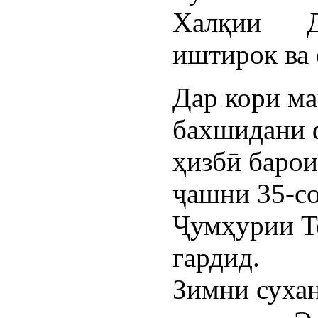
Халқии Д
иштирок ва 
Дар кори ма
бахшидани 
ҳизбӣ барои
ҷашни 35-со
Ҷумҳурии Т
гардид.
Зимни суха