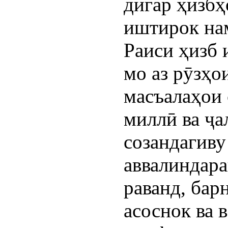
дигар ҳизбҳ
иштирок на
Раиси ҳизб 
мо аз рӯзҳо
масъалаҳои 
миллӣ ва ҷа
созандагиву
аввалиндара
раванд, бар
асоснок ва 