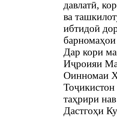
давлатӣ, ко
ва ташкилот
ибтидоӣ дор
барномаҳои 
Дар кори ма
Иҷроияи Ма
Оинномаи Ҳ
Тоҷикистон
таҳрири нав
Дастгоҳи К