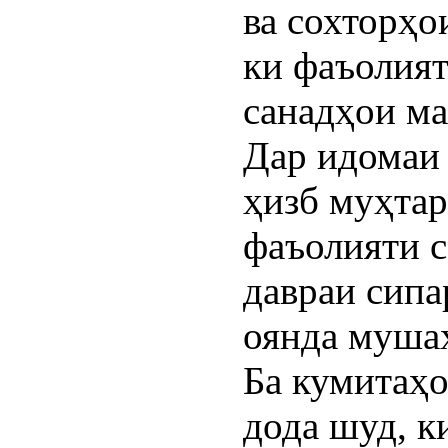
ва сохторҳо
ки фаъолият
санадҳои ма
Дар идомаи 
ҳизб муҳта
фаъолияти с
давраи сипа
оянда мушах
Ба кумитаҳо
дода шуд, к