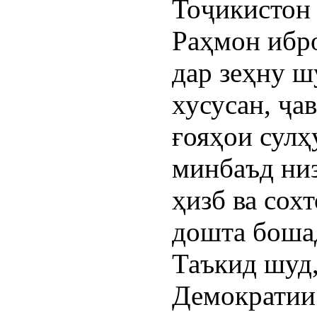
Тоҷикистон
Раҳмон ибро
дар зеҳну 
хусусан, ҷа
ғояҳои сулҳ
минбаъд низ
ҳизб ва сох
дошта боша
Таъкид шуд
Демократии