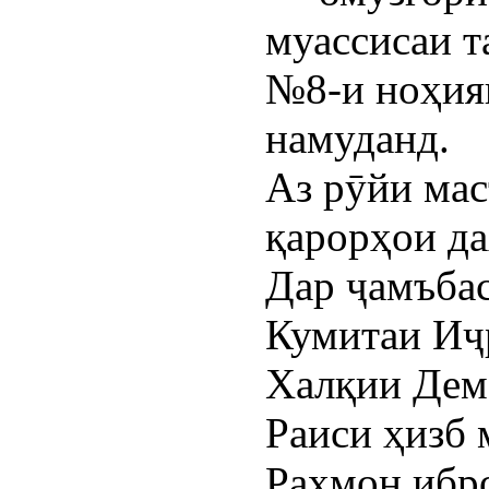
муассисаи 
№8-и ноҳия
намуданд.
Аз рӯйи ма
қарорҳои да
Дар ҷамъбас
Кумитаи Иҷ
Халқии Дем
Раиси ҳизб
Раҳмон ибро