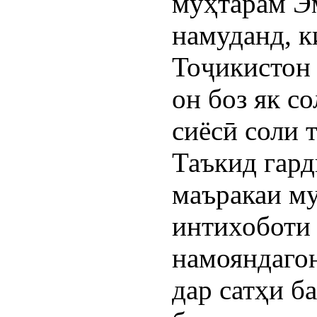
муҳтарам Э
намуданд, к
Тоҷикистон
он боз як с
сиёсӣ соли 
Таъкид гард
маъракаи м
интихоботи
намояндагон
дар сатҳи б