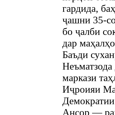
гардида, ба
ҷашни 35-со
бо ҷалби со
дар маҳалҳо
Баъди сухан
Неъматзода
маркази таҳ
Иҷроияи Ма
Демократии
Ансор — ра