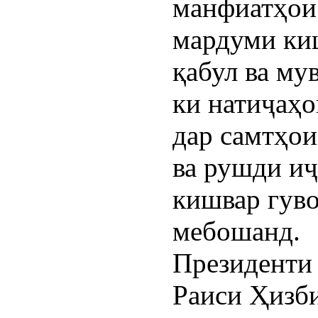
манфиатҳои
мардуми киш
қабул ва му
ки натиҷаҳо
дар самтҳои
ва рушди и
кишвар гуво
мебошанд.
Президенти
Раиси Ҳизб