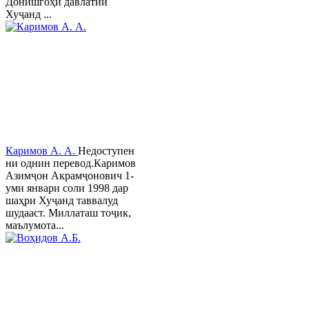
Донишгоҳи давлатии
Хуҷанд ...
Каримов А. А.
Недоступен
ни однин перевод.Каримов
Азимҷон Акрамҷонович 1-
уми январи соли 1998 дар
шаҳри Хуҷанд таввалуд
шудааст. Миллаташ тоҷик,
маълумота...