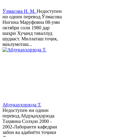
Ӯлмасова Н. М.
Недоступен
ни однин перевод.Ӯлмасова
Нигина Маруфовна 08-уми
октябри соли 1980 дар
шаҳри Хуҷанд таваллуд
шудааст. Миллаташ тоҷик,
маълумоташ...
Абдуқаҳҳорзода Т.
Недоступен ни однин
перевод.Абдуқаҳҳорзода
Таҳмина Солҳои 2000 -
2002-Лаборанти кафедраи
забон ва адабиёти тоҷики