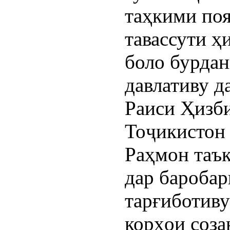
таҳкими по
тавассути ҳ
боло бурдан
давлативу д
Раиси Ҳизб
Тоҷикистон
Раҳмон таък
дар бароба
тарғиботиву
корҳои соза