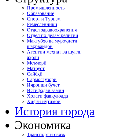
Промышленность
Образование
Спорт и Туризм
Ремесленники
Отдел здравоохранения
Отдел по делам религий
Мактубҳо ва муроҷиати
шаҳрвандон
Агентии меҳнат ва шуғли
аҳолӣ
Меъморӣ
Матбуот
Сайёҳӣ
Сармоягузорӣ
Иҷроиши буҷет
Истифодаи замин
Ҳолати фавқулодда
Хифзи иҷтимоӣ
История города
Экономика
Транспорт и связь