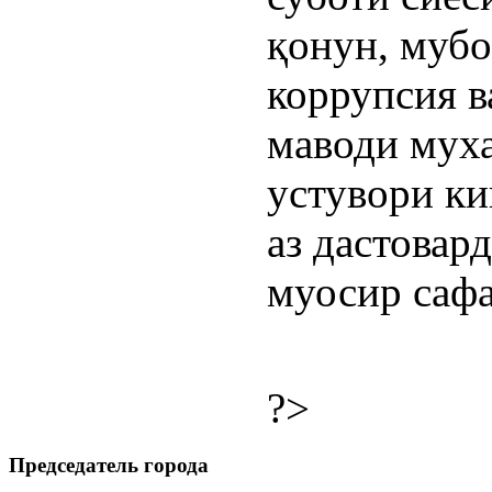
қонун, мубо
коррупсия 
маводи мух
устувори ки
аз дастовар
муосир сафа
?>
Председатель города