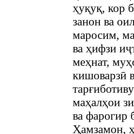
ҳуқуқ, кор 
занон ва ои
маросим, ма
ва ҳифзи иҷ
меҳнат, муҳ
кишоварзӣ 
тарғиботиву
маҳалҳои зи
ва фарогир 
Ҳамзамон, 