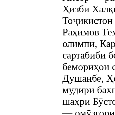
Ҳизби Халқ
Тоҷикистон 
Раҳимов Те
олимпӣ, Ка
сартабиби 
бемориҳои 
Душанбе, Ҳ
мудири бахш
шаҳри Бӯсто
— омӯзгори