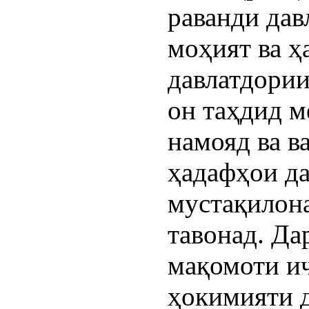
раванди дав
моҳият ва ҳ
давлатдории
он таҳдид м
намояд ва в
ҳадафҳои да
мустақилон
тавонад. Да
мақомоти и
ҳокимияти д