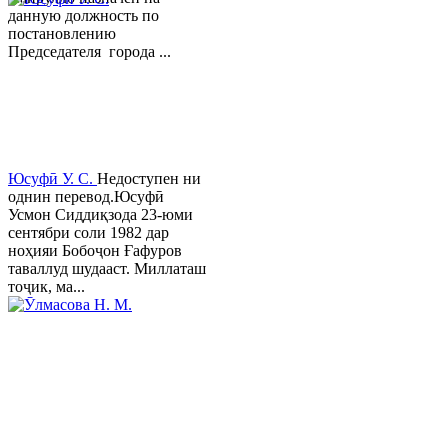
данную должность по
постановлению
Председателя города ...
Юсуфӣ У. C.
Недоступен ни
однин перевод.Юсуфӣ
Усмон Сиддиқзода 23-юми
сентябри соли 1982 дар
ноҳияи Бобоҷон Ғафуров
таваллуд шудааст. Миллаташ
тоҷик, ма...