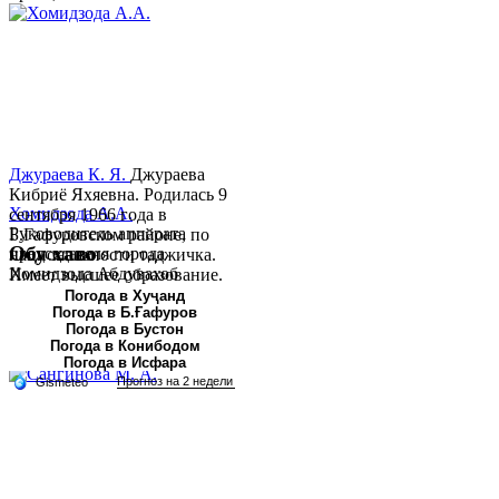
Джураева К. Я.
Джураева
Кибриё Яхяевна. Родилась 9
Хомидзода А.А.
сентября 1966 года в
Руководитель аппарата
Б.Гафуровском районе, по
Обу хаво
председателя города
национальности таджичка.
Хомидзода Абдувахоб
Имеет высшее образование.
Абдумаджид родился 8
В 1997 ...
Погода в Хуҷанд
Погода в Б.Ғафуров
июня 1978 года в городе
Погода в Бустон
Худжанде. По
Погода в Конибодом
национальности...
Погода в Исфара