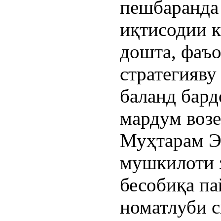
пешбаранда
иқтисодии 
дошта, фаъо
стратегияву
баланд бард
мардум возе
Муҳтарам Э
мушкилоти 
бесобиқа па
номатлуби с