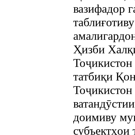
вазифадор г
таблиғотиву
амалигардо
Ҳизби Халқ
Тоҷикистон 
татбиқи Қо
Тоҷикистон 
ватандӯсти
доимиву му
субъектҳои 