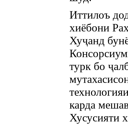
Иттилоъ дод
хиёбони Ра
Хуҷанд бунё
Консорсиум
турк бо ҷал
мутахасисон
технология
карда мешав
Хусусияти х