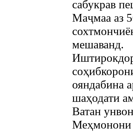
сабукрав пе
Маҷмаа аз 5
сохтмончиён
мешаванд.
Иштирокдор
соҳибкорони
ояндабина а
шаҳодати а
Ватан унвон
Меҳмонони 