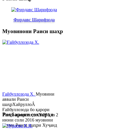
Фирдавс Шарифзода
Муовинони Раиси шаҳр
Ғайбуллозода Х.
Муовини
аввали Раиси
шаҳрХайруллоÂ
Ғайбуллозода бо қарори
Роҳбарони сохторҳо
Раиси шаҳр таҳти №281 аз 2
июни соли 2016 муовини
якуми Раиси шаҳри Хуҷанд