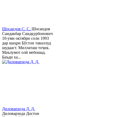
Шосаидов С. С.
Шосаидов
Саидакбар Саидқурбонович
10-уми октябри соли 1993
дар шаҳри Бўстон таваллуд
шудааст. Миллаташ тоҷик.
Маълумот олӣ мебошад.
Баъди ха...
Диловарзода Д. Д.
Диловарзода Достон