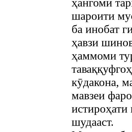
ҳангоми та
шароити му
ба инобат г
ҳавзи шино
ҳаммоми тур
таваққуфгоҳ
кӯдакона, м
мавзеи фаро
истироҳати
шудааст.