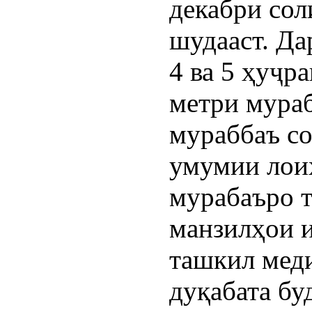
декабри сол
шудааст. Да
4 ва 5 ҳуҷра
метри мураб
мураббаъ со
умумии лоиҳ
мурабаъро 
манзилҳои и
ташкил меди
дуқабата бу