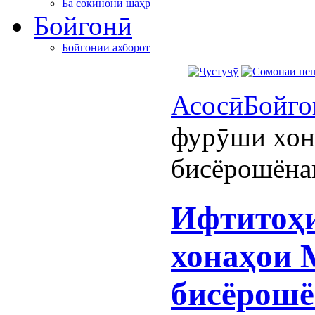
Ба сокинони шаҳр
Бойгонӣ
Бойгонии ахборот
Асосӣ
Бойго
фурӯши хон
бисёрошёна
Ифтитоҳ
хонаҳои 
бисёрошё