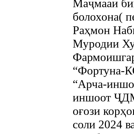
Маҷмааи би
болохона( п
Раҳмон Наби
Муродии Ху
Фармоишга
“Фортуна-К
“Арча-иншо
иншоот ҶДМ
оғози корҳо
соли 2024 в