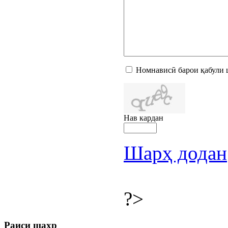
Номнависӣ барои қабули 
Нав кардан
Шарҳ додан
?>
Раиси шаҳр