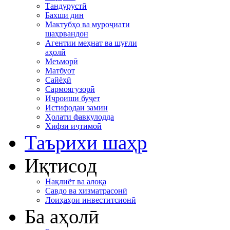
Тандурустӣ
Бахши дин
Мактубҳо ва муроҷиати
шаҳрвандон
Агентии меҳнат ва шуғли
аҳолӣ
Меъморӣ
Матбуот
Сайёҳӣ
Сармоягузорӣ
Иҷроиши буҷет
Истифодаи замин
Ҳолати фавқулодда
Хифзи иҷтимоӣ
Таърихи шаҳр
Иқтисод
Нақлиёт ва алоқа
Савдо ва хизматрасонӣ
Лоиҳаҳои инвеститсионӣ
Ба аҳолӣ