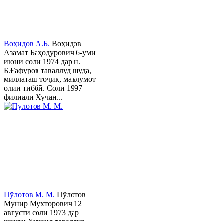
Воҳидов А.Б.
Воҳидов
Азамат Баҳодурович 6-уми
июни соли 1974 дар н.
Б.Ғафуров таваллуд шуда,
миллаташ тоҷик, маълумот
олии тиббӣ. Соли 1997
филиали Хучан...
Пӯлотов М. М.
Пўлотов
Мунир Мухторович 12
августи соли 1973 дар