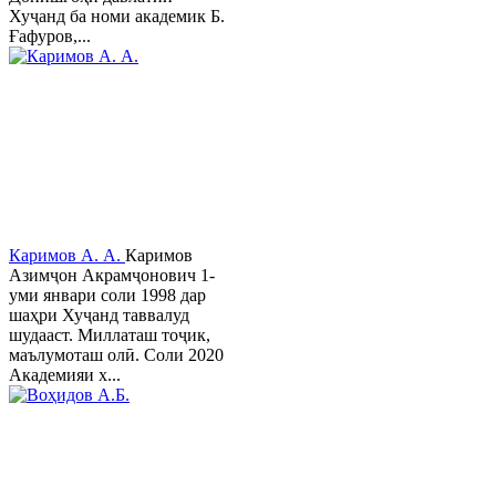
Хуҷанд ба номи академик Б.
Ғафуров,...
Каримов А. А.
Каримов
Азимҷон Акрамҷонович 1-
уми январи соли 1998 дар
шаҳри Хуҷанд таввалуд
шудааст. Миллаташ тоҷик,
маълумоташ олӣ. Соли 2020
Академияи х...