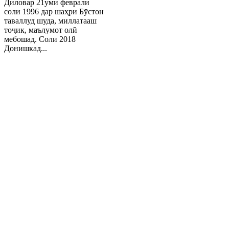
Диловар 21уми феврали
соли 1996 дар шаҳри Бӯстон
таваллуд шуда, миллатааш
тоҷик, маълумот олӣ
мебошад. Соли 2018
Донишкад...