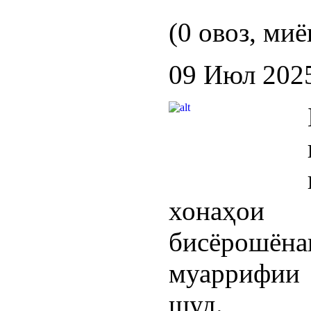
(0 овоз, миё
09 Июл 202
хонаҳои
бисёрошё
муаррифии
шуд.