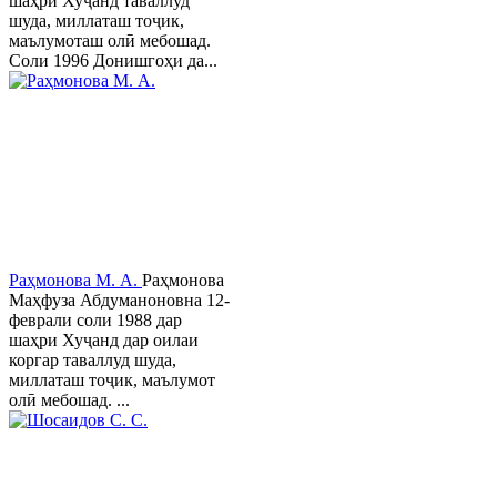
шаҳри Хуҷанд таваллуд
шуда, миллаташ тоҷик,
маълумоташ олӣ мебошад.
Соли 1996 Донишгоҳи да...
Раҳмонова М. А.
Раҳмонова
Маҳфуза Абдуманоновна 12-
феврали соли 1988 дар
шаҳри Хуҷанд дар оилаи
коргар таваллуд шуда,
миллаташ тоҷик, маълумот
олӣ мебошад. ...