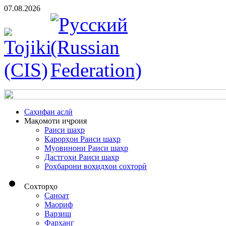
07.08.2026
Cаҳифаи аслӣ
Мақомоти иҷроия
Раиси шаҳр
Қарорҳои Раиси шаҳр
Муовинони Раиси шаҳр
Дастгоҳи Раиси шаҳр
Роҳбарони воҳидҳои сохторӣ
Сохторҳо
Саноат
Маориф
Варзиш
Фарҳанг