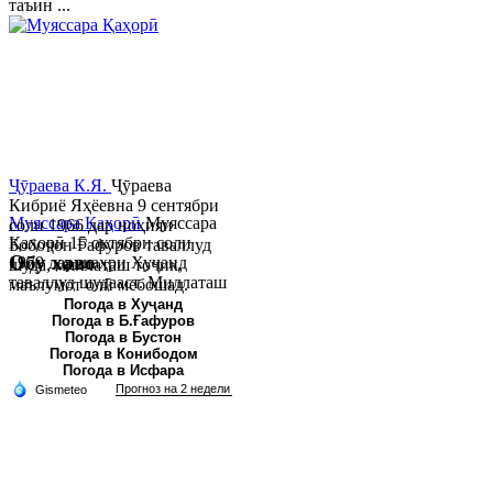
таъин ...
Ҷӯраева К.Я.
Ҷӯраева
Кибриё Яҳёевна 9 сентябри
Муяссара Қаҳорӣ
Муяссара
соли 1966 дар ноҳияи
Қаҳорӣ 15 октябри соли
Бобоҷон Ғафуров таваллуд
Обу хаво
1979 дар шаҳри Хуҷанд
шуда, миллаташ тоҷик,
таваллуд шудааст. Миллаташ
маълумот олӣ мебошад.
тоҷик. Маълумот олӣ. Соли
Соли 1997 Донишг...
Погода в Хуҷанд
Погода в Б.Ғафуров
2002 Донишгоҳи давлатии
Погода в Бустон
Хуҷанд ба...
Погода в Конибодом
Погода в Исфара