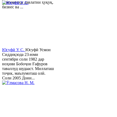
Донишгоҳи давлатии ҳуқуқ,
бизнес ва ...
Юсуфӣ У. C.
Юсуфӣ Усмон
Сиддиқзода 23-юми
сентябри соли 1982 дар
ноҳияи Бобоҷон Ғафуров
таваллуд шудааст. Миллаташ
тоҷик, маълумоташ олӣ.
Соли 2005 Дони...