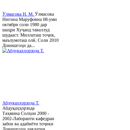
Ӯлмасова Н. М.
Ӯлмасова
Нигина Маруфовна 08-уми
октябри соли 1980 дар
шаҳри Хуҷанд таваллуд
шудааст. Миллаташ тоҷик,
маълумоташ олӣ. Соли 2010
Донишгоҳи да...
Абдуқаҳҳорзода Т.
Абдуқаҳҳорзода
Таҳмина Солҳои 2000 -
2002-Лаборанти кафедраи
забон ва адабиёти тоҷики
Донишгоҳи давлатии