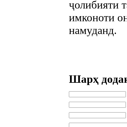
ҷолибияти 
имконоти о
намуданд.
Шарҳ дода