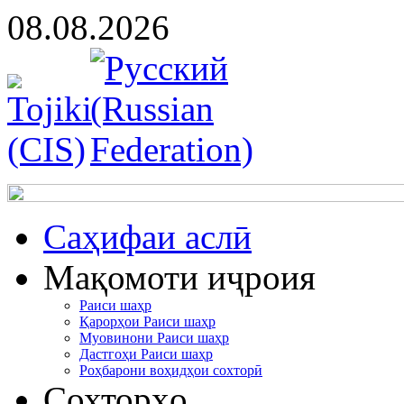
08.08.2026
Cаҳифаи аслӣ
Мақомоти иҷроия
Раиси шаҳр
Қарорҳои Раиси шаҳр
Муовинони Раиси шаҳр
Дастгоҳи Раиси шаҳр
Роҳбарони воҳидҳои сохторӣ
Сохторҳо