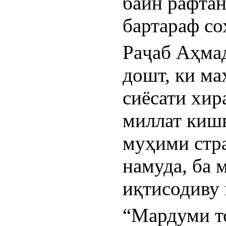
байн рафтан
бартараф со
Раҷаб Аҳмад
дошт, ки ма
сиёсати хир
миллат кишв
муҳими стра
намуда, ба 
иқтисодиву 
“Мардуми то