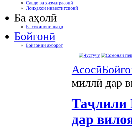
Савдо ва хизматрасонӣ
Лоиҳаҳои инвеститсионӣ
Ба аҳолӣ
Ба сокинони шаҳр
Бойгонӣ
Бойгонии ахборот
Асосӣ
Бойго
миллӣ дар в
Таҷлили 
дар вило