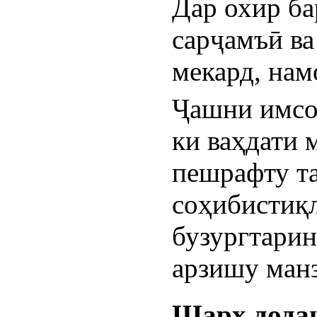
Дар охир ба
сарҷамъӣ ва
мекард, нам
Ҷашни имсол
ки ваҳдати 
пешрафту та
соҳибистиқл
бузургтарин
арзишу манз
Шарҳ дода