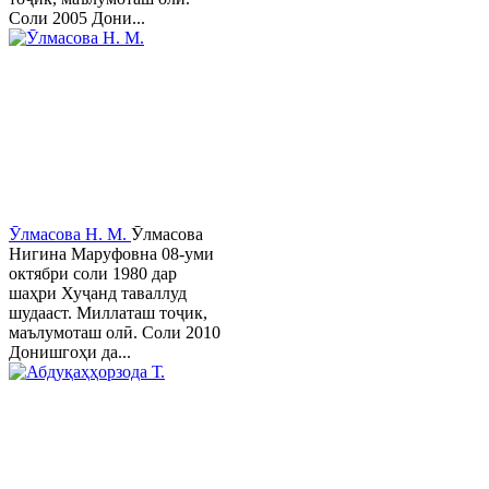
Соли 2005 Дони...
Ӯлмасова Н. М.
Ӯлмасова
Нигина Маруфовна 08-уми
октябри соли 1980 дар
шаҳри Хуҷанд таваллуд
шудааст. Миллаташ тоҷик,
маълумоташ олӣ. Соли 2010
Донишгоҳи да...