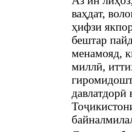
Аз ин лиҳоз
ваҳдат, вол
ҳифзи якпор
бештар пайд
менамояд, к
миллӣ, итти
гиромидошт
давлатдорӣ 
Тоҷикистони
байналмила