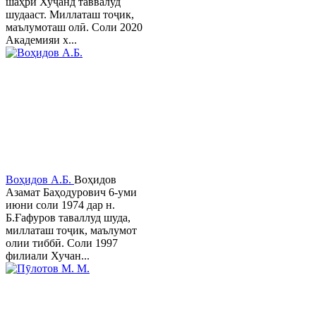
шаҳри Хуҷанд таввалуд
шудааст. Миллаташ тоҷик,
маълумоташ олӣ. Соли 2020
Академияи х...
Воҳидов А.Б.
Воҳидов
Азамат Баҳодурович 6-уми
июни соли 1974 дар н.
Б.Ғафуров таваллуд шуда,
миллаташ тоҷик, маълумот
олии тиббӣ. Соли 1997
филиали Хучан...