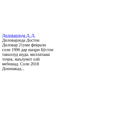
Диловарзода Д. Д.
Диловарзода Достон
Диловар 21уми феврали
соли 1996 дар шаҳри Бӯстон
таваллуд шуда, миллатааш
тоҷик, маълумот олӣ
мебошад. Соли 2018
Донишкад...