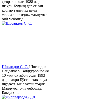
феврали соли 1988 дар
шаҳри Хуҷанд дар оилаи
коргар таваллуд шуда,
миллаташ тоҷик, маълумот
олӣ мебошад. ...
Шосаидов С. С.
Шосаидов
Саидакбар Саидқурбонович
10-уми октябри соли 1993
дар шаҳри Бўстон таваллуд
шудааст. Миллаташ тоҷик.
Маълумот олӣ мебошад.
Баъди ха...