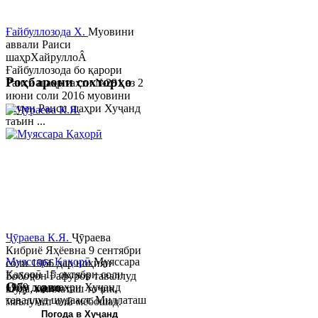
Ғайбуллозода Х.
Муовини
аввали Раиси
шаҳрХайруллоÂ
Ғайбуллозода бо қарори
Роҳбарони сохторҳо
Раиси шаҳр таҳти №281 аз 2
июни соли 2016 муовини
якуми Раиси шаҳри Хуҷанд
таъин ...
Ҷӯраева К.Я.
Ҷӯраева
Кибриё Яҳёевна 9 сентябри
Муяссара Қаҳорӣ
Муяссара
соли 1966 дар ноҳияи
Қаҳорӣ 15 октябри соли
Бобоҷон Ғафуров таваллуд
Обу хаво
1979 дар шаҳри Хуҷанд
шуда, миллаташ тоҷик,
таваллуд шудааст. Миллаташ
маълумот олӣ мебошад.
тоҷик. Маълумот олӣ. Соли
Соли 1997 Донишг...
Погода в Хуҷанд