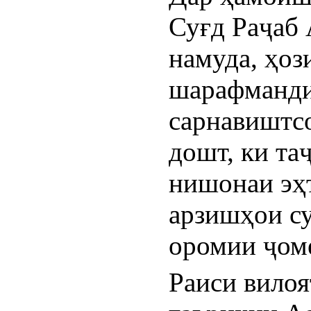
Суғд Раҷаб 
намуда, ҳоз
шарафманди 
сарнавиштсо
дошт, ки та
нишонаи эҳт
арзишҳои сул
оромии ҷом
Раиси вилоя