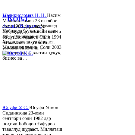
© 2013-2023 Таҳиягар ва дас
"Кова"
Маликисломов Н. Н.
Насим
Маликисломов 23 октябри
Ҷамшед Набизода
Ҷамшед
соли 1986 дар шаҳри
Набизода 9-уми майи соли
Хуҷанд, дар оилаи хизматчӣ
1981 дар шаҳри шаҳри
ба дунё омадааст. Соли 1994
Хуҷанд таваллуд ёфтааст.
ба мактаби таҳсилоти
Миллаташ тоҷик. Соли 2003
умумии №18-и ш...
Донишгоҳи давлатии ҳуқуқ,
бизнес ва ...
Юсуфӣ У. C.
Юсуфӣ Усмон
Сиддиқзода 23-юми
сентябри соли 1982 дар
ноҳияи Бобоҷон Ғафуров
таваллуд шудааст. Миллаташ
тоҷик, маълумоташ олӣ.