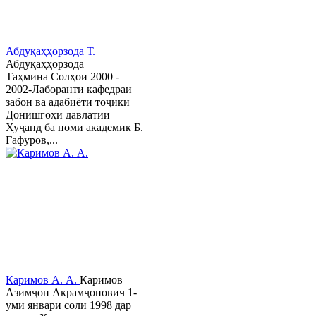
Абдуқаҳҳорзода Т.
Абдуқаҳҳорзода
Таҳмина Солҳои 2000 -
2002-Лаборанти кафедраи
забон ва адабиёти тоҷики
Донишгоҳи давлатии
Хуҷанд ба номи академик Б.
Ғафуров,...
Каримов А. А.
Каримов
Азимҷон Акрамҷонович 1-
уми январи соли 1998 дар