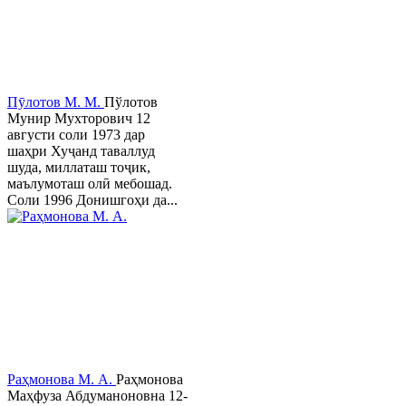
Пӯлотов М. М.
Пўлотов
Мунир Мухторович 12
августи соли 1973 дар
шаҳри Хуҷанд таваллуд
шуда, миллаташ тоҷик,
маълумоташ олӣ мебошад.
Соли 1996 Донишгоҳи да...
Раҳмонова М. А.
Раҳмонова
Маҳфуза Абдуманоновна 12-