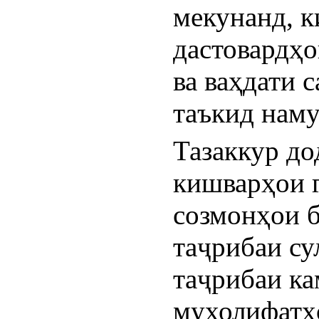
мекунанд, к
дастовардҳо
ва ваҳдати 
таъкид наму
Тазаккур до
кишварҳои г
созмонҳои б
таҷрибаи су
таҷрибаи ка
мухолифатҳо