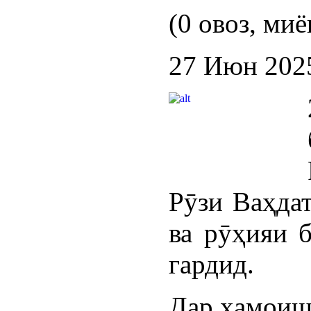
(0 овоз, миё
27 Июн 202
Рӯзи Ваҳда
ва рӯҳияи б
гардид.
Дар ҳамоиш