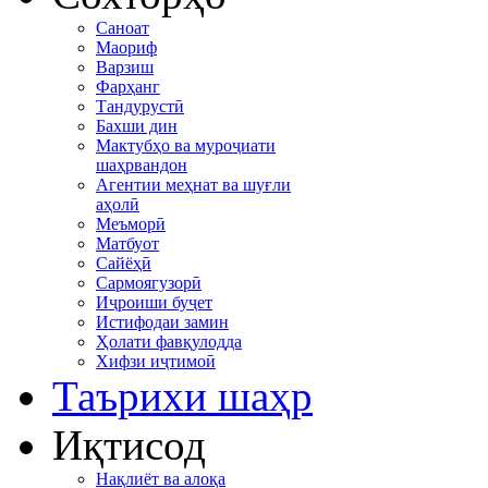
Саноат
Маориф
Варзиш
Фарҳанг
Тандурустӣ
Бахши дин
Мактубҳо ва муроҷиати
шаҳрвандон
Агентии меҳнат ва шуғли
аҳолӣ
Меъморӣ
Матбуот
Сайёҳӣ
Сармоягузорӣ
Иҷроиши буҷет
Истифодаи замин
Ҳолати фавқулодда
Хифзи иҷтимоӣ
Таърихи шаҳр
Иқтисод
Нақлиёт ва алоқа