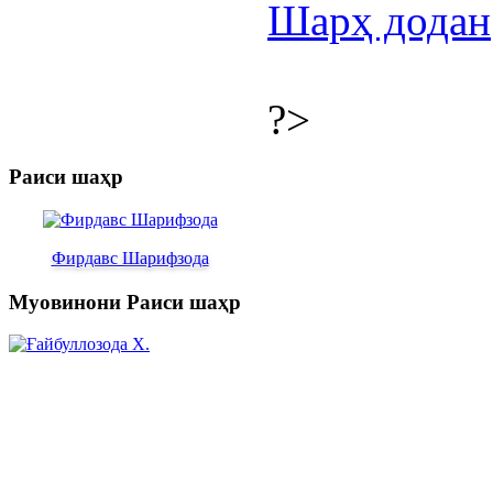
Шарҳ додан
?>
Раиси шаҳр
Фирдавс Шарифзода
Муовинони Раиси шаҳр