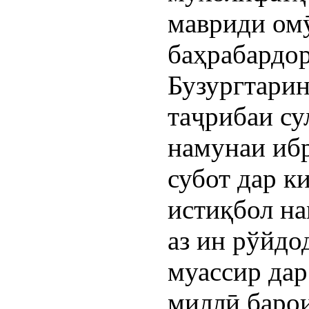
мавриди омӯ
баҳрабардор
Бузургтарин
таҷрибаи су
намунаи ибр
субот дар к
истиқбол на
аз ин рўйдо
муассир дар
миллӣ барои