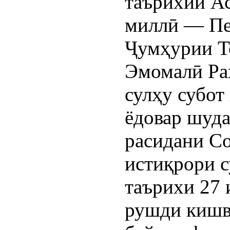
таърихии Ас
миллӣ — Пе
Ҷумҳурии Т
Эмомалӣ Раҳ
сулҳу субот
ёдовар шуда,
расидани С
истиқрори с
таърихи 27 
рушди кишва