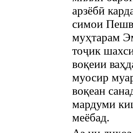
арзёбӣ карда
симои Пешво
муҳтарам Э
тоҷик шахси
воқеии ваҳд
муосир муар
воқеан сана
мардуми киш
меёбад.