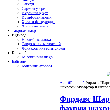
Сайёҳӣ
Сармоягузорӣ
Иҷроиши буҷет
Истифодаи замин
Ҳолати фавқулодда
Хифзи иҷтимоӣ
Таърихи шаҳр
Иқтисод
Нақлиёт ва алоқа
Савдо ва хизматрасонӣ
Лоиҳаҳои инвеститсионӣ
Ба аҳолӣ
Ба сокинони шаҳр
Бойгонӣ
Бойгонии ахборот
Асосӣ
Бойгонӣ
Фирдавс Шариф
шаҳрсозӣ Музаффар Юнусовр
Фирдавс Шари
фахрии шаҳри