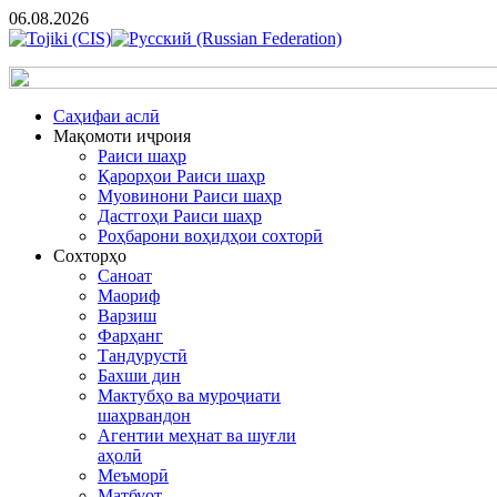
06.08.2026
Cаҳифаи аслӣ
Мақомоти иҷроия
Раиси шаҳр
Қарорҳои Раиси шаҳр
Муовинони Раиси шаҳр
Дастгоҳи Раиси шаҳр
Роҳбарони воҳидҳои сохторӣ
Сохторҳо
Саноат
Маориф
Варзиш
Фарҳанг
Тандурустӣ
Бахши дин
Мактубҳо ва муроҷиати
шаҳрвандон
Агентии меҳнат ва шуғли
аҳолӣ
Меъморӣ
Матбуот