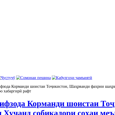
зода Корманди шоистаи Тоҷикистон, Шаҳрванди фахрии шаҳри
о хабаргирӣ рафт
фзода Корманди шоистаи Тоҷ
 Хуҷанд собиқадори соҳаи меъ