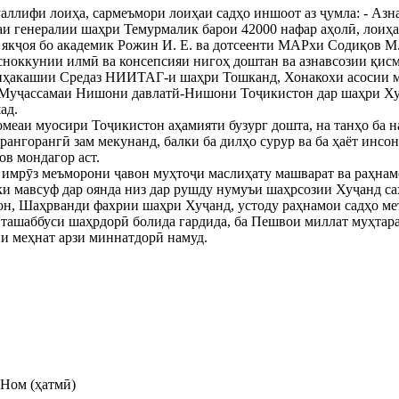
ллифи лоиҳа, сармеъмори лоиҳаи садҳо иншоот аз ҷумла: - Азн
и генералии шаҳри Темурмалик барои 42000 нафар аҳолӣ, лоиҳа
 якҷоя бо академик Рожин И. Е. ва дотсеенти МАРхи Содиқов М
ноккунии илмӣ ва консепсияи нигоҳ доштан ва азнавсозии қисм
оиҳакашии Средаз НИИТАГ-и шаҳри Тошканд, Хонакохи асосии 
Муҷассамаи Нишони давлатй-Нишони Тоҷикистон дар шаҳри Хуҷ
ад.
меаи муосири Тоҷикистон аҳамияти бузург дошта, на танҳо ба 
рангорангӣ зам мекунанд, балки ба дилҳо сурур ва ба ҳаёт инсо
в мондагор аст.
 имрӯз меъморони ҷавон муҳтоҷи маслиҳату машварат ва раҳн
 ки мавсуф дар оянда низ дар рушду нумуъи шаҳрсозии Хуҷанд са
н, Шаҳрванди фахрии шаҳри Хуҷанд, устоду раҳнамои садҳо ме
ташаббуси шаҳрдорӣ болида гардида, ба Пешвои миллат муҳтар
и меҳнат арзи миннатдорӣ намуд.
Ном (ҳатмӣ)