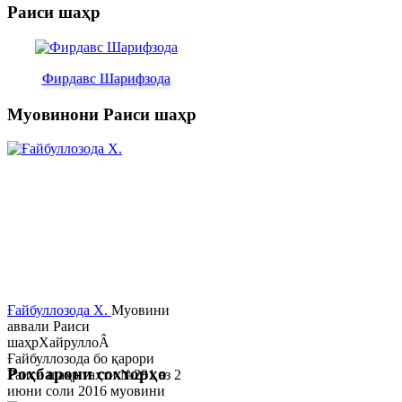
Раиси шаҳр
Фирдавс Шарифзода
Муовинони Раиси шаҳр
Ғайбуллозода Х.
Муовини
аввали Раиси
шаҳрХайруллоÂ
Ғайбуллозода бо қарори
Роҳбарони сохторҳо
Раиси шаҳр таҳти №281 аз 2
июни соли 2016 муовини