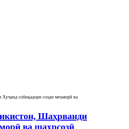
 Хуҷанд собиқадори соҳаи меъморӣ ва
икистон, Шаҳрванди
морӣ ва шаҳрсозӣ