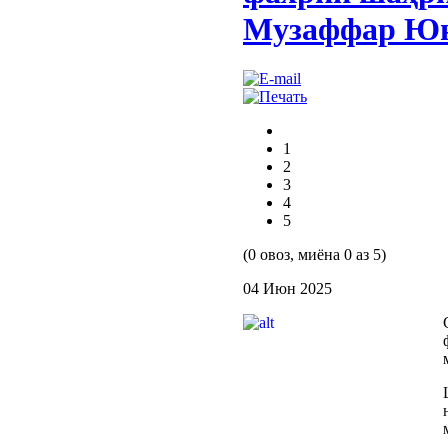
Музаффар Юн
1
2
3
4
5
(0 овоз, миёна 0 аз 5)
04 Июн 2025