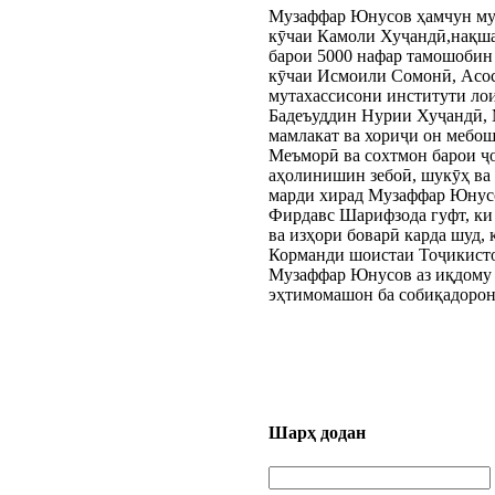
Музаффар Юнусов ҳамчун муа
кӯчаи Камоли Хуҷандӣ,нақша
барои 5000 нафар тамошобин
кӯчаи Исмоили Сомонӣ, Асос
мутахассисони институти л
Бадеъуддин Нурии Хуҷандӣ, 
мамлакат ва хориҷи он мебош
Меъморӣ ва сохтмон барои ҷо
аҳолинишин зебоӣ, шукӯҳ ва 
марди хирад Музаффар Юнусо
Фирдавс Шарифзода гуфт, ки
ва изҳори боварӣ карда шуд,
Корманди шоистаи Тоҷикисто
Музаффар Юнусов аз иқдому 
эҳтимомашон ба собиқадорон
Шарҳ додан