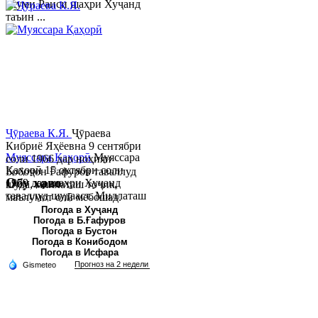
якуми Раиси шаҳри Хуҷанд
таъин ...
Ҷӯраева К.Я.
Ҷӯраева
Кибриё Яҳёевна 9 сентябри
Муяссара Қаҳорӣ
Муяссара
соли 1966 дар ноҳияи
Қаҳорӣ 15 октябри соли
Бобоҷон Ғафуров таваллуд
Обу хаво
1979 дар шаҳри Хуҷанд
шуда, миллаташ тоҷик,
таваллуд шудааст. Миллаташ
маълумот олӣ мебошад.
тоҷик. Маълумот олӣ. Соли
Соли 1997 Донишг...
Погода в Хуҷанд
Погода в Б.Ғафуров
2002 Донишгоҳи давлатии
Погода в Бустон
Хуҷанд ба...
Погода в Конибодом
Погода в Исфара