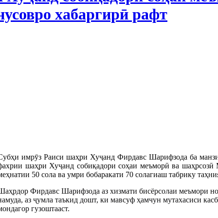
усовро хабаргирӣ рафт
Субҳи имрӯз Раиси шаҳри Хуҷанд Фирдавс Шарифзода ба манз
фахрии шаҳри Хуҷанд собиқадори соҳаи меъморӣ ва шаҳрсозӣ 
меҳнатии 50 сола ва умри бобаракати 70 солагиаш табрику таҳни
Шаҳрдор Фирдавс Шарифзода аз хизмати бисёрсолаи меъмори н
намуда, аз ҷумла таъкид дошт, ки мавсуф ҳамчун мутахасиси ка
мондагор гузоштааст.