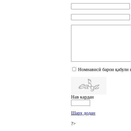
Номнависӣ барои қабули 
Нав кардан
Шарҳ додан
?>