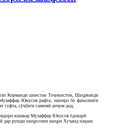
или Корманди шоистаи Тоҷикистон, Шаҳрванди
Музаффар Юнусов рафта, эшонро бо фаъолияти
ят гуфта, сӯҳбати самимӣ анҷом дод.
омдори кишвар Музаффар Юнусов ёдоварӣ
сбӣ дар рушди шаҳрсозии шаҳри Хуҷанд нақши