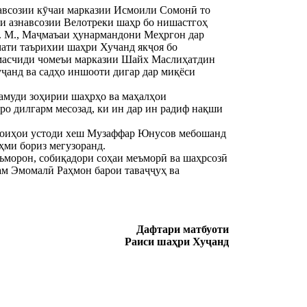
авсозии кӯчаи марказии Исмоили Сомонӣ то
и азнавсозии Велотреки шаҳр бо нишастгоҳ
. М., Маҷмаъаи ҳунармандони Меҳргон дар
ати таърихии шаҳри Хучанд якҷоя бо
масчиди чомеъи марказии Шайх Маслиҳатдин
анд ва садҳо иншооти дигар дар миқёси
намуди зоҳирии шаҳрҳо ва маҳалҳои
нро дилгарм месозад, ки ин дар ин радиф нақши
амоиҳои устоди хеш Музаффар Юнусов мебошанд
ҳми бориз мегузоранд.
ъморон, собиқадори соҳаи меъморӣ ва шаҳрсозӣ
ам Эмомалӣ Раҳмон барои таваҷҷуҳ ва
Дафтари матбуоти
Раиси шаҳри Хуҷанд