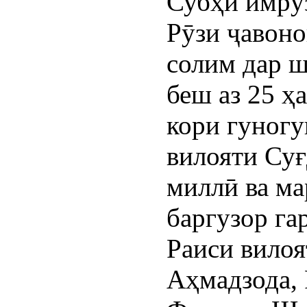
Субҳи имрў
Рӯзи ҷавоно
солим дар 
беш аз 25 ҳ
кори гуног
вилояти Суғ
миллӣ ва м
баргузор га
Раиси вилоя
Аҳмадзода,