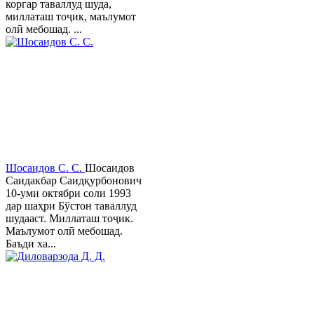
коргар таваллуд шуда,
миллаташ тоҷик, маълумот
олӣ мебошад. ...
Шосаидов С. С.
Шосаидов
Саидакбар Саидқурбонович
10-уми октябри соли 1993
дар шаҳри Бўстон таваллуд
шудааст. Миллаташ тоҷик.
Маълумот олӣ мебошад.
Баъди ха...