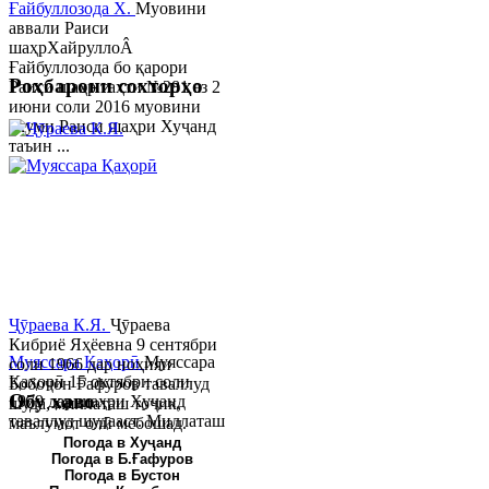
Ғайбуллозода Х.
Муовини
аввали Раиси
шаҳрХайруллоÂ
Ғайбуллозода бо қарори
Роҳбарони сохторҳо
Раиси шаҳр таҳти №281 аз 2
июни соли 2016 муовини
якуми Раиси шаҳри Хуҷанд
таъин ...
Ҷӯраева К.Я.
Ҷӯраева
Кибриё Яҳёевна 9 сентябри
Муяссара Қаҳорӣ
Муяссара
соли 1966 дар ноҳияи
Қаҳорӣ 15 октябри соли
Бобоҷон Ғафуров таваллуд
Обу хаво
1979 дар шаҳри Хуҷанд
шуда, миллаташ тоҷик,
таваллуд шудааст. Миллаташ
маълумот олӣ мебошад.
тоҷик. Маълумот олӣ. Соли
Соли 1997 Донишг...
Погода в Хуҷанд
Погода в Б.Ғафуров
2002 Донишгоҳи давлатии
Погода в Бустон
Хуҷанд ба...