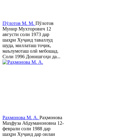
Пӯлотов М. М.
Пўлотов
Мунир Мухторович 12
августи соли 1973 дар
шаҳри Хуҷанд таваллуд
шуда, миллаташ тоҷик,
маълумоташ олӣ мебошад.
Соли 1996 Донишгоҳи да...
Раҳмонова М. А.
Раҳмонова
Маҳфуза Абдуманоновна 12-
феврали соли 1988 дар
шаҳри Хуҷанд дар оилаи