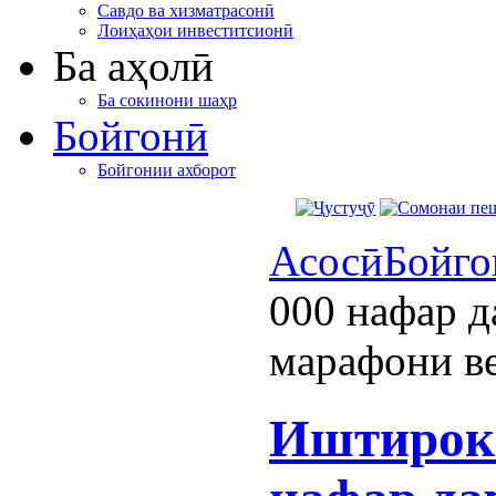
Савдо ва хизматрасонӣ
Лоиҳаҳои инвеститсионӣ
Ба аҳолӣ
Ба сокинони шаҳр
Бойгонӣ
Бойгонии ахборот
Асосӣ
Бойго
000 нафар д
марафони в
Иштироки