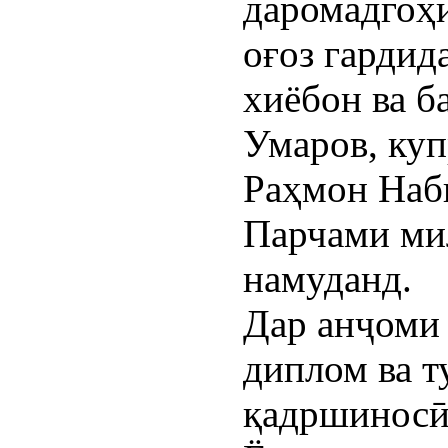
даромадгоҳ
оғоз гардид
хиёбон ва б
Умаров, куп
Раҳмон Наб
Парчами ми
намуданд.
Дар анҷоми
диплом ва т
қадршиносӣ