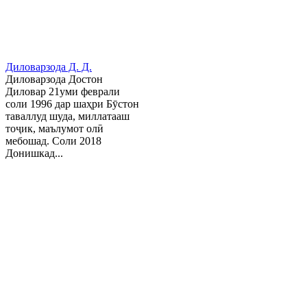
Диловарзода Д. Д.
Диловарзода Достон
Диловар 21уми феврали
соли 1996 дар шаҳри Бӯстон
таваллуд шуда, миллатааш
тоҷик, маълумот олӣ
мебошад. Соли 2018
Донишкад...