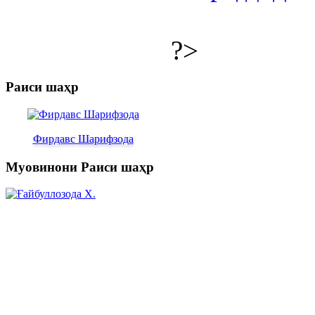
?>
Раиси шаҳр
Фирдавс Шарифзода
Муовинони Раиси шаҳр