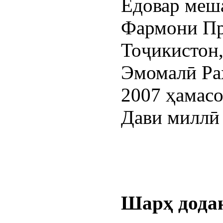
Ёдовар меша
Фармони Пр
Тоҷикистон
Эмомалӣ Раҳ
2007 ҳамасо
Дави миллӣ 
Шарҳ дода