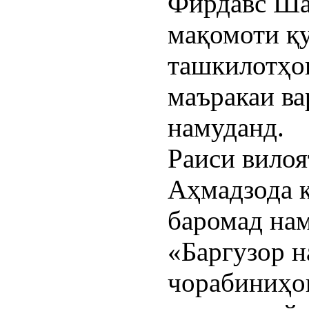
Фирдавс Ша
мақомоти қу
ташкилотҳо
маъракаи в
намуданд.
Раиси вилоя
Аҳмадзода қ
баромад нам
«Баргузор 
чорабиниҳо