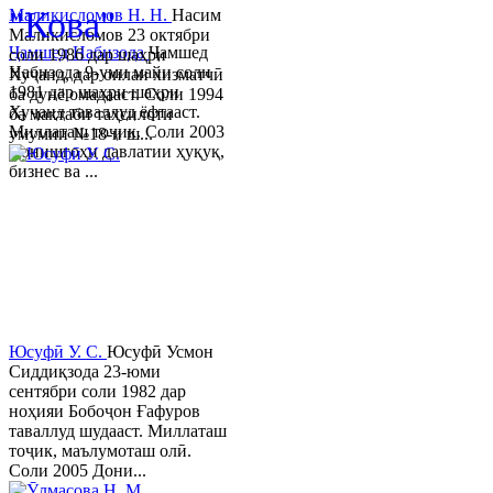
"Кова"
Маликисломов Н. Н.
Насим
Маликисломов 23 октябри
Ҷамшед Набизода
Ҷамшед
соли 1986 дар шаҳри
Набизода 9-уми майи соли
Хуҷанд, дар оилаи хизматчӣ
1981 дар шаҳри шаҳри
ба дунё омадааст. Соли 1994
Хуҷанд таваллуд ёфтааст.
ба мактаби таҳсилоти
Миллаташ тоҷик. Соли 2003
умумии №18-и ш...
Донишгоҳи давлатии ҳуқуқ,
бизнес ва ...
Юсуфӣ У. C.
Юсуфӣ Усмон
Сиддиқзода 23-юми
сентябри соли 1982 дар
ноҳияи Бобоҷон Ғафуров
таваллуд шудааст. Миллаташ
тоҷик, маълумоташ олӣ.
Соли 2005 Дони...