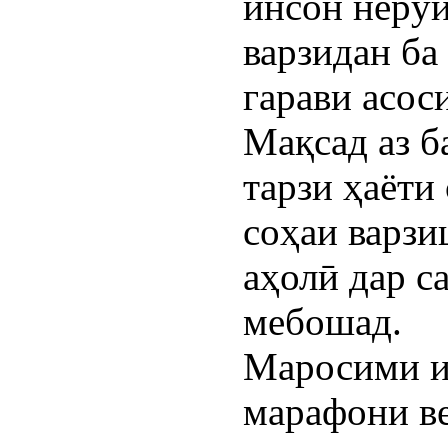
инсон нерў
варзидан ба
гарави асос
Мақсад аз б
тарзи ҳаёт
соҳаи варзи
аҳолӣ дар с
мебошад.
Маросими и
марафони в