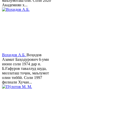
маълумоташ олӣ. Соли 2020
Академияи х...
Воҳидов А.Б.
Воҳидов
Азамат Баҳодурович 6-уми
июни соли 1974 дар н.
Б.Ғафуров таваллуд шуда,
миллаташ тоҷик, маълумот
олии тиббӣ. Соли 1997
филиали Хучан...