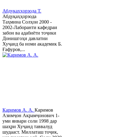
Абдуқаҳҳорзода Т.
Абдуқаҳҳорзода
Таҳмина Солҳои 2000 -
2002-Лаборанти кафедраи
забон ва адабиёти тоҷики
Донишгоҳи давлатии
Хуҷанд ба номи академик Б.
Ғафуров,...
Каримов А. А.
Каримов
Азимҷон Акрамҷонович 1-
уми январи соли 1998 дар
шаҳри Хуҷанд таввалуд
шудааст. Миллаташ тоҷик,