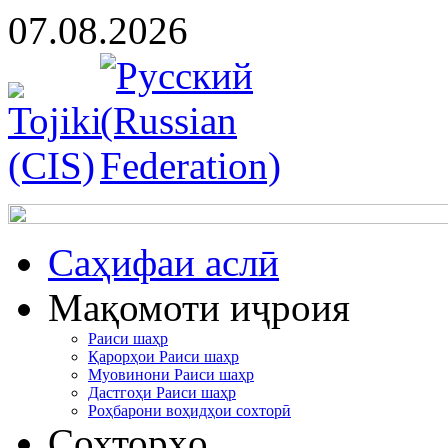
07.08.2026
Cаҳифаи аслӣ
Мақомоти иҷроия
Раиси шаҳр
Қарорҳои Раиси шаҳр
Муовинони Раиси шаҳр
Дастгоҳи Раиси шаҳр
Роҳбарони воҳидҳои сохторӣ
Сохторҳо