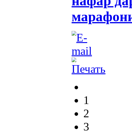
нафар да
марафони
1
2
3