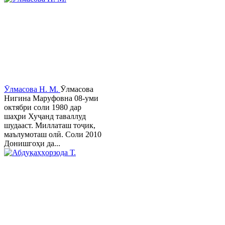
Ӯлмасова Н. М.
Ӯлмасова
Нигина Маруфовна 08-уми
октябри соли 1980 дар
шаҳри Хуҷанд таваллуд
шудааст. Миллаташ тоҷик,
маълумоташ олӣ. Соли 2010
Донишгоҳи да...