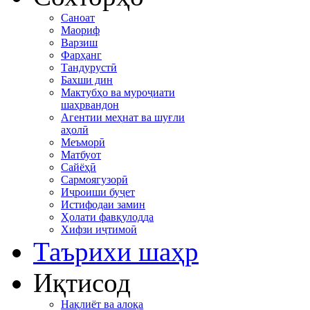
Саноат
Маориф
Варзиш
Фарҳанг
Тандурустӣ
Бахши дин
Мактубҳо ва муроҷиати
шаҳрвандон
Агентии меҳнат ва шуғли
аҳолӣ
Меъморӣ
Матбуот
Сайёҳӣ
Сармоягузорӣ
Иҷроиши буҷет
Истифодаи замин
Ҳолати фавқулодда
Хифзи иҷтимоӣ
Таърихи шаҳр
Иқтисод
Нақлиёт ва алоқа