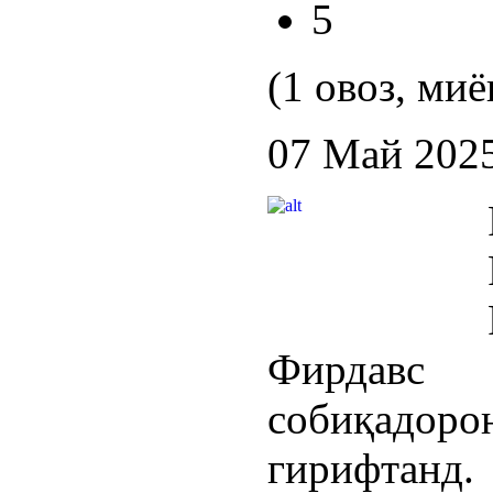
5
(1 овоз, миё
07 Май 202
Фирдавс
собиқадор
гирифтанд.