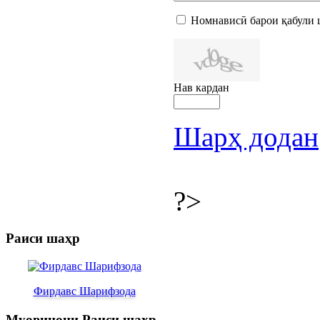
Номнависӣ барои қабули 
Нав кардан
Шарҳ додан
?>
Раиси шаҳр
Фирдавс Шарифзода
Муовинони Раиси шаҳр