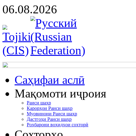
06.08.2026
Cаҳифаи аслӣ
Мақомоти иҷроия
Раиси шаҳр
Қарорҳои Раиси шаҳр
Муовинони Раиси шаҳр
Дастгоҳи Раиси шаҳр
Роҳбарони воҳидҳои сохторӣ
Сохторҳо