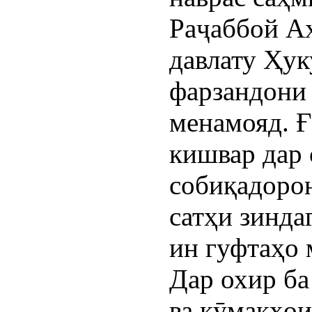
Раҷаббой Аҳ
давлату Ҳу
фарзандони 
менамояд. 
кишвар дар 
собиқадорон
сатҳи зинда
ин гуфтаҳо
Дар охир ба
ва кӯмакҳои