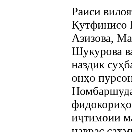
Раиси вилоя
Қутфинисо 
Азизова, М
Шукурова в
наздик суҳб
онҳо пурсон
Номбаршуда
фидокориҳо
иҷтимоии ма
наврас саҳм