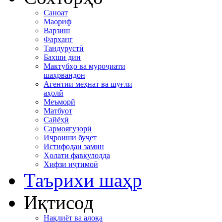
Саноат
Маориф
Варзиш
Фарҳанг
Тандурустӣ
Бахши дин
Мактубҳо ва муроҷиати
шаҳрвандон
Агентии меҳнат ва шуғли
аҳолӣ
Меъморӣ
Матбуот
Сайёҳӣ
Сармоягузорӣ
Иҷроиши буҷет
Истифодаи замин
Ҳолати фавқулодда
Хифзи иҷтимоӣ
Таърихи шаҳр
Иқтисод
Нақлиёт ва алоқа