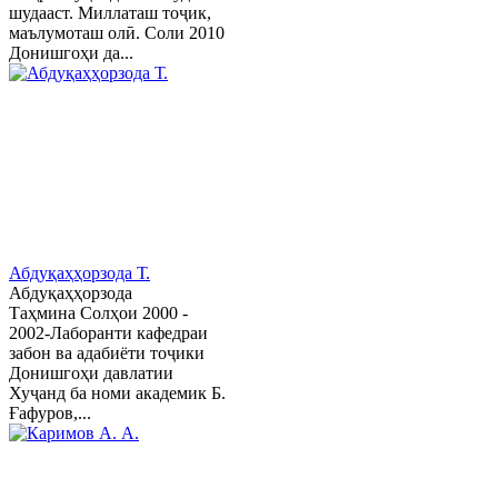
шудааст. Миллаташ тоҷик,
маълумоташ олӣ. Соли 2010
Донишгоҳи да...
Абдуқаҳҳорзода Т.
Абдуқаҳҳорзода
Таҳмина Солҳои 2000 -
2002-Лаборанти кафедраи
забон ва адабиёти тоҷики
Донишгоҳи давлатии
Хуҷанд ба номи академик Б.
Ғафуров,...