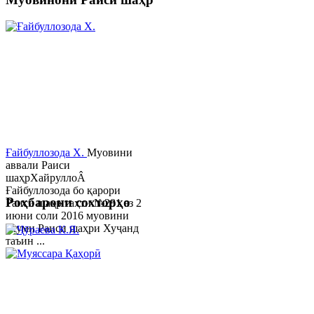
Ғайбуллозода Х.
Муовини
аввали Раиси
шаҳрХайруллоÂ
Ғайбуллозода бо қарори
Роҳбарони сохторҳо
Раиси шаҳр таҳти №281 аз 2
июни соли 2016 муовини
якуми Раиси шаҳри Хуҷанд
таъин ...