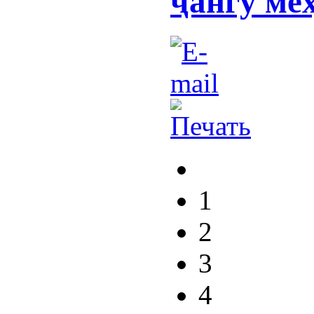
ҷангу ме
1
2
3
4