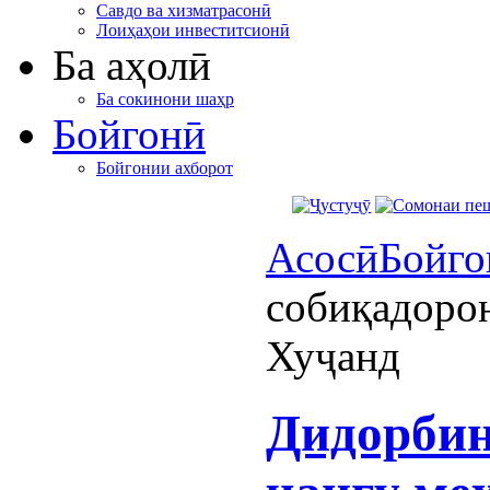
Савдо ва хизматрасонӣ
Лоиҳаҳои инвеститсионӣ
Ба аҳолӣ
Ба сокинони шаҳр
Бойгонӣ
Бойгонии ахборот
Асосӣ
Бойго
собиқадорон
Хуҷанд
Дидорбин