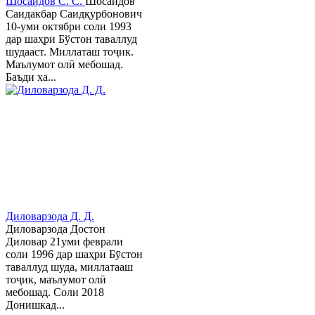
Шосаидов С. С.
Шосаидов
Саидакбар Саидқурбонович
10-уми октябри соли 1993
дар шаҳри Бўстон таваллуд
шудааст. Миллаташ тоҷик.
Маълумот олӣ мебошад.
Баъди ха...
Диловарзода Д. Д.
Диловарзода Достон
Диловар 21уми феврали
соли 1996 дар шаҳри Бӯстон
таваллуд шуда, миллатааш
тоҷик, маълумот олӣ
мебошад. Соли 2018
Донишкад...