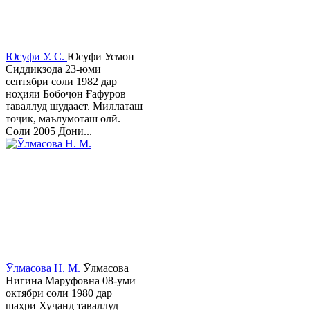
Юсуфӣ У. C.
Юсуфӣ Усмон
Сиддиқзода 23-юми
сентябри соли 1982 дар
ноҳияи Бобоҷон Ғафуров
таваллуд шудааст. Миллаташ
тоҷик, маълумоташ олӣ.
Соли 2005 Дони...
Ӯлмасова Н. М.
Ӯлмасова
Нигина Маруфовна 08-уми
октябри соли 1980 дар
шаҳри Хуҷанд таваллуд