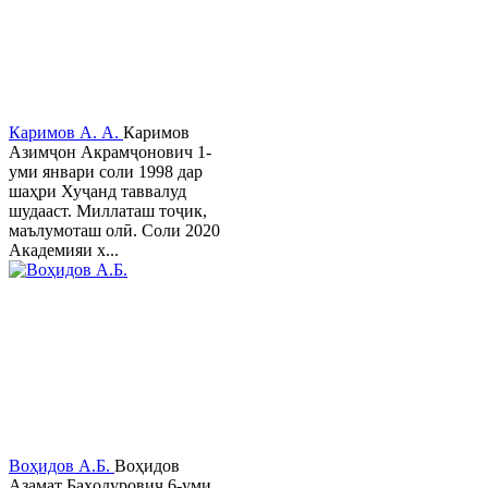
Каримов А. А.
Каримов
Азимҷон Акрамҷонович 1-
уми январи соли 1998 дар
шаҳри Хуҷанд таввалуд
шудааст. Миллаташ тоҷик,
маълумоташ олӣ. Соли 2020
Академияи х...
Воҳидов А.Б.
Воҳидов
Азамат Баҳодурович 6-уми