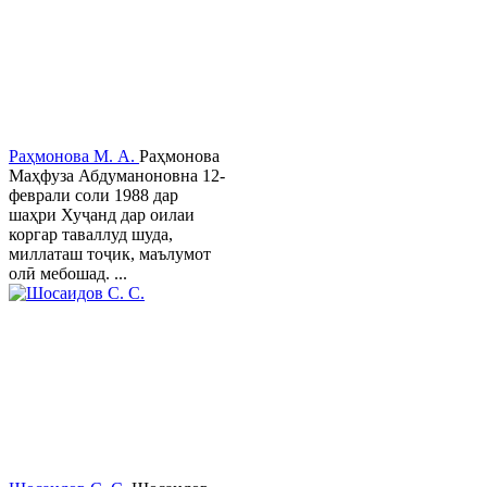
Раҳмонова М. А.
Раҳмонова
Маҳфуза Абдуманоновна 12-
феврали соли 1988 дар
шаҳри Хуҷанд дар оилаи
коргар таваллуд шуда,
миллаташ тоҷик, маълумот
олӣ мебошад. ...