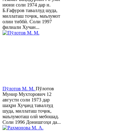
июни соли 1974 дар н.
Б.Ғафуров таваллуд шуда,
миллаташ тоҷик, маълумот
олии тиббӣ. Соли 1997
филиали Хучан...
Пӯлотов М. М.
Пўлотов
Мунир Мухторович 12
августи соли 1973 дар
шаҳри Хуҷанд таваллуд
шуда, миллаташ тоҷик,
маълумоташ олӣ мебошад.
Соли 1996 Донишгоҳи да...