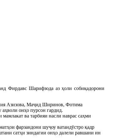
анд Фирдавс Шарифзода аз ҳоли собиқадорони
мия Азизова, Маҷид Ширинов, Фотима
у аҳволи онҳо пурсон гардид.
 мамлакат ва тарбияи насли наврас саҳми
матҳои фарзандони шуҷоу ватандӯстро қадр
штани сатҳи зиндагии онҳо далели равшани ин