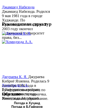
Джамшед Набизода
Джамшед Набизода. Родился
9 мая 1981 года в городе
Худжанде. По
Руководители структур
национальности таджик. В
2003 году окончил
Таджикский университет
права, биз...
Джураева К. Я.
Джураева
Кибриё Яхяевна. Родилась 9
Хомидзода А.А.
сентября 1966 года в
Руководитель аппарата
Б.Гафуровском районе, по
Обу хаво
председателя города
национальности таджичка.
Хомидзода Абдувахоб
Имеет высшее образование.
Абдумаджид родился 8
В 1997 ...
Погода в Хуҷанд
Погода в Б.Ғафуров
июня 1978 года в городе