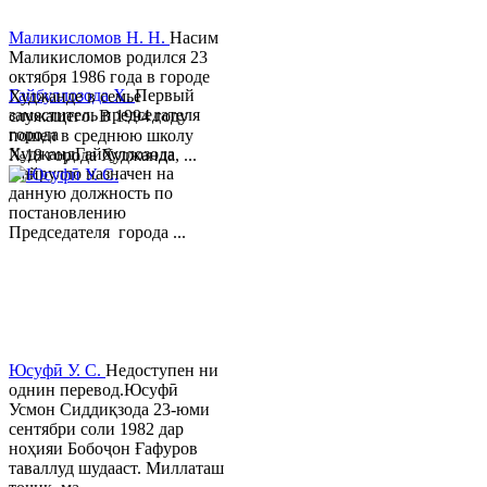
Маликисломов Н. Н.
Насим
Маликисломов родился 23
октября 1986 года в городе
Гайбуллозода Х.
Первый
Худжанде в семье
заместитель председателя
служащего. В 1994 году
города
пошел в среднюю школу
ХуджандГайбуллозода
№18 города Худжанда, ...
Хайрулло назначен на
данную должность по
постановлению
Председателя города ...
Юсуфӣ У. C.
Недоступен ни
однин перевод.Юсуфӣ
Усмон Сиддиқзода 23-юми
сентябри соли 1982 дар
ноҳияи Бобоҷон Ғафуров
таваллуд шудааст. Миллаташ