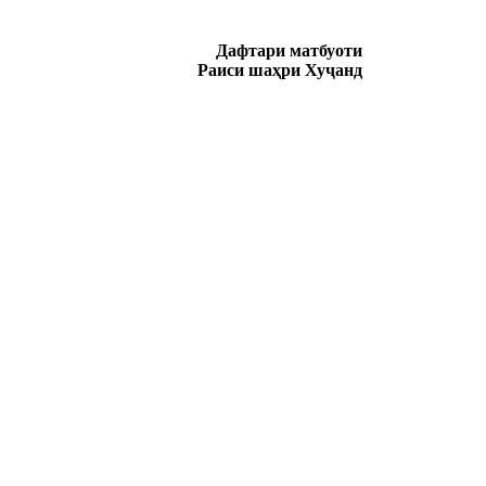
Дафтари матбуоти
Раиси шаҳри Хуҷанд