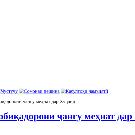
қадорони ҷангу меҳнат дар Хуҷанд
обиқадорони ҷангу меҳнат дар