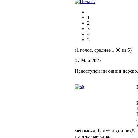
1
2
3
4
5
(1 голос, среднее 1.00 из 5)
07 Май 2025
Недоступен ни однин перево
менамояд. Ғамхориҳои роҳбар
гуфтаҳо мебошад.