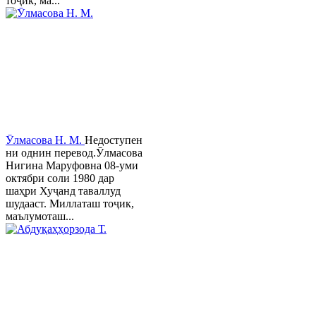
тоҷик, ма...
Ӯлмасова Н. М.
Недоступен
ни однин перевод.Ӯлмасова
Нигина Маруфовна 08-уми
октябри соли 1980 дар
шаҳри Хуҷанд таваллуд
шудааст. Миллаташ тоҷик,
маълумоташ...