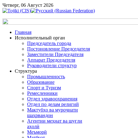
Четверг, 06 Август 2026
Главная
Исполнительный орган
Председатель города
Постоновление Председателя
Заместители Председателя
Аппарат Председателя
Руководители структур
Структура
Промышленность
Образование
Спорт и Туризм
Ремесленники
Отдел здравоохранения
Отдел по делам религий
Мактубҳо ва муроҷиати
шаҳрвандон
Агентии меҳнат ва шуғли
аҳолӣ
Меъморӣ
Матбуот