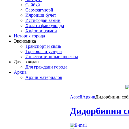
Сайёҳӣ
Сармоягузорӣ
Иҷроиши буҷет
Истифодаи замин
Ҳолати фавқулодда
Хифзи иҷтимоӣ
История города
Экономика
Транспорт и связь
Торговля и услуги
Инвестиционные проекты
Для граждан
Для граждани города
Архив
Архив материалов
Асосӣ
Архив
Дидорбинии соби
Дидорбинии с