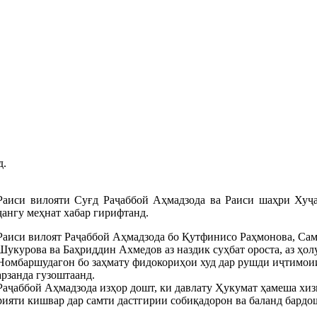
д.
Раиси вилояти Суғд Раҷаббой Аҳмадзода ва Раиси шаҳри Хуҷ
ҷангу меҳнат хабар гирифтанд.
Раиси вилоят Раҷаббой Аҳмадзода бо Қутфинисо Раҳмонова, Са
Шукурова ва Баҳриддин Ахмедов аз наздик суҳбат ороста, аз ҳол
Номбаршудагон бо заҳмату фидокориҳои худ дар рушди иҷтимоии
арзанда гузоштаанд.
Раҷаббой Аҳмадзода изҳор дошт, ки давлату Ҳукумат ҳамеша хиз
ияти кишвар дар самти дастгирии собиқадорон ва баланд бардо