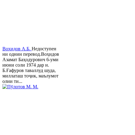
Воҳидов А.Б.
Недоступен
ни однин перевод.Воҳидов
Азамат Баҳодурович 6-уми
июни соли 1974 дар н.
Б.Ғафуров таваллуд шуда,
миллаташ тоҷик, маълумот
олии ти...