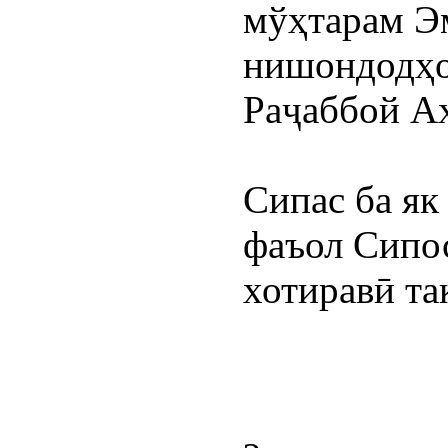
мўҳтарам Эм
нишондодҳои
Раҷаббой Аҳ
Сипас ба як
фаъол Сипос
хотиравӣ та