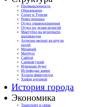
Промышленность
Образование
Спорт и Туризм
Ремесленники
Отдел здравоохранения
Отдел по делам религий
Мактубҳо ва муроҷиати
шаҳрвандон
Агентии меҳнат ва шуғли
аҳолӣ
Меъморӣ
Матбуот
Сайёҳӣ
Сармоягузорӣ
Иҷроиши буҷет
Истифодаи замин
Ҳолати фавқулодда
Хифзи иҷтимоӣ
История города
Экономика
Транспорт и связь