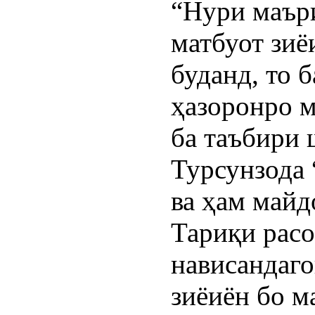
“Нури маъри
матбуот зиё
буданд, то б
ҳазоронро м
ба таъбири 
Турсунзода 
ва ҳам майдо
Тариқи расо
нависандаго
зиёиён бо м