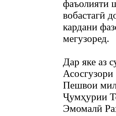
фаъолияти ш
вобастагӣ д
кардани фаз
мегузоред.
Дар яке аз 
Асосгузори 
Пешвои милл
Ҷумҳурии Т
Эмомалӣ Раҳ