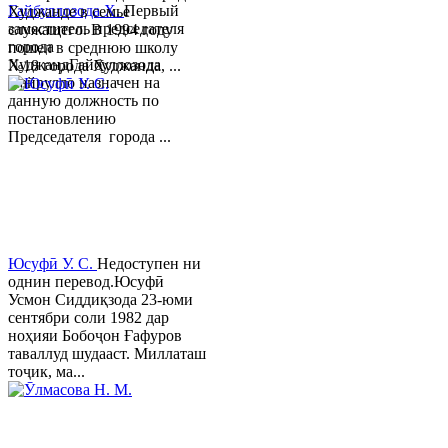
Гайбуллозода Х.
Первый
Худжанде в семье
заместитель председателя
служащего. В 1994 году
города
пошел в среднюю школу
ХуджандГайбуллозода
№18 города Худжанда, ...
Хайрулло назначен на
данную должность по
постановлению
Председателя города ...
Юсуфӣ У. C.
Недоступен ни
однин перевод.Юсуфӣ
Усмон Сиддиқзода 23-юми
сентябри соли 1982 дар
ноҳияи Бобоҷон Ғафуров
таваллуд шудааст. Миллаташ
тоҷик, ма...