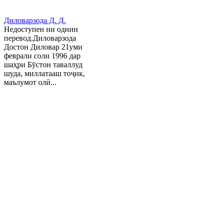
Диловарзода Д. Д.
Недоступен ни однин
перевод.Диловарзода
Достон Диловар 21уми
феврали соли 1996 дар
шаҳри Бӯстон таваллуд
шуда, миллатааш тоҷик,
маълумот олӣ...