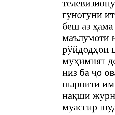
телевизиону
гуногуни ит
беш аз ҳама
маълумоти н
рўйдодҳои ш
муҳимият до
низ ба ҷо ов
шароити имр
нақши журна
муассир шуда