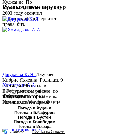
Худжанде. По
Руководители структур
национальности таджик. В
2003 году окончил
Таджикский университет
права, биз...
Джураева К. Я.
Джураева
Кибриё Яхяевна. Родилась 9
Хомидзода А.А.
сентября 1966 года в
Руководитель аппарата
Б.Гафуровском районе, по
Обу хаво
председателя города
национальности таджичка.
Хомидзода Абдувахоб
Имеет высшее образование.
Абдумаджид родился 8
В 1997 ...
Погода в Хуҷанд
Погода в Б.Ғафуров
июня 1978 года в городе
Погода в Бустон
Худжанде. По
Погода в Конибодом
национальности...
Погода в Исфара