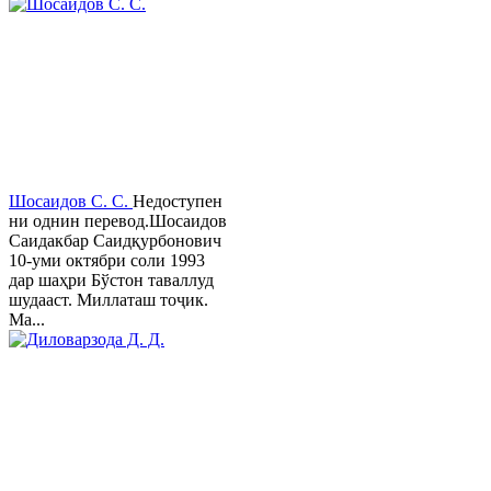
Шосаидов С. С.
Недоступен
ни однин перевод.Шосаидов
Саидакбар Саидқурбонович
10-уми октябри соли 1993
дар шаҳри Бўстон таваллуд
шудааст. Миллаташ тоҷик.
Ма...