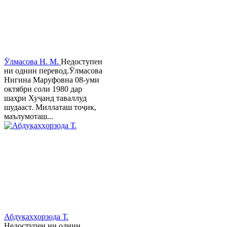
Ӯлмасова Н. М.
Недоступен
ни однин перевод.Ӯлмасова
Нигина Маруфовна 08-уми
октябри соли 1980 дар
шаҳри Хуҷанд таваллуд
шудааст. Миллаташ тоҷик,
маълумоташ...
Абдуқаҳҳорзода Т.
Недоступен ни однин