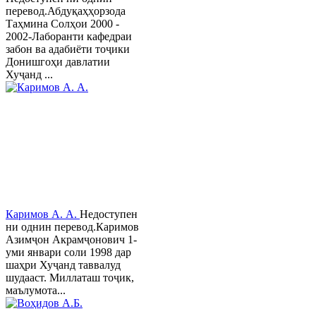
перевод.Абдуқаҳҳорзода
Таҳмина Солҳои 2000 -
2002-Лаборанти кафедраи
забон ва адабиёти тоҷики
Донишгоҳи давлатии
Хуҷанд ...
Каримов А. А.
Недоступен
ни однин перевод.Каримов
Азимҷон Акрамҷонович 1-
уми январи соли 1998 дар
шаҳри Хуҷанд таввалуд
шудааст. Миллаташ тоҷик,
маълумота...