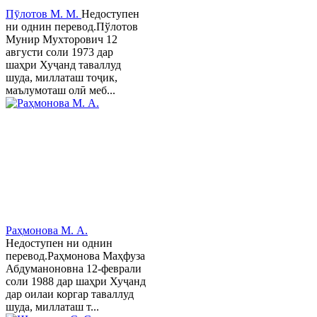
Пӯлотов М. М.
Недоступен
ни однин перевод.Пўлотов
Мунир Мухторович 12
августи соли 1973 дар
шаҳри Хуҷанд таваллуд
шуда, миллаташ тоҷик,
маълумоташ олӣ меб...
Раҳмонова М. А.
Недоступен ни однин
перевод.Раҳмонова Маҳфуза
Абдуманоновна 12-феврали
соли 1988 дар шаҳри Хуҷанд
дар оилаи коргар таваллуд
шуда, миллаташ т...