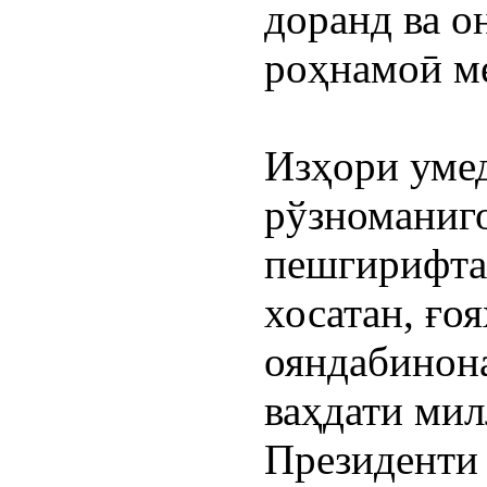
доранд ва о
роҳнамоӣ м
Изҳори умед
рўзноманиго
пешгирифтаи
хосатан, ғо
ояндабинона
ваҳдати мил
Президенти