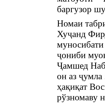
баргузор шу
Номаи табри
Хуҷанд Фир
муносибати 
ҷониби муо
Ҷамшед Наби
он аз ҷумла
ҳақиқат Вос
рўзномаву н