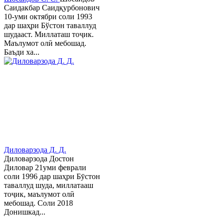
Саидакбар Саидқурбонович
10-уми октябри соли 1993
дар шаҳри Бўстон таваллуд
шудааст. Миллаташ тоҷик.
Маълумот олӣ мебошад.
Баъди ха...
Диловарзода Д. Д.
Диловарзода Достон
Диловар 21уми феврали
соли 1996 дар шаҳри Бӯстон
таваллуд шуда, миллатааш
тоҷик, маълумот олӣ
мебошад. Соли 2018
Донишкад...