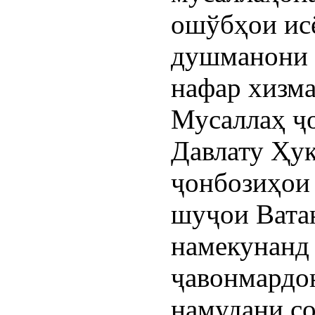
ошўбҳои исё
душманони м
нафар хизма
Мусаллаҳ ҷо
Давлату Ҳук
ҷонбозиҳои 
шуҷои Вата
намекунанд 
ҷавонмардон
намудани со