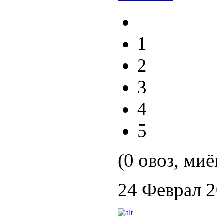
1
2
3
4
5
(0 овоз, миё
24 Феврал 