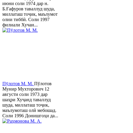
июни соли 1974 дар н.
Б.Ғафуров таваллуд шуда,
миллаташ тоҷик, маълумот
олии тиббӣ. Соли 1997
филиали Хучан...
Пӯлотов М. М.
Пўлотов
Мунир Мухторович 12
августи соли 1973 дар
шаҳри Хуҷанд таваллуд
шуда, миллаташ тоҷик,
маълумоташ олӣ мебошад.
Соли 1996 Донишгоҳи да...