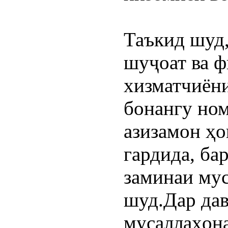
Таъкид шуд,
шуҷоат ва ф
хизматчиёни
бонангу ном
азизамон ҳо
гардида, бар
заминаи мус
шуд.Дар да
мусаллаҳона