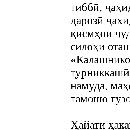
тиббӣ, ҷаҳид
дарозӣ ҷаҳид
қисмҳои ҷуд
силоҳи ота
«Калашников
турниккашӣ 
намуда, маҳ
тамошо гуз
Ҳайати ҳака