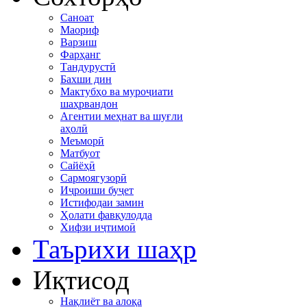
Саноат
Маориф
Варзиш
Фарҳанг
Тандурустӣ
Бахши дин
Мактубҳо ва муроҷиати
шаҳрвандон
Агентии меҳнат ва шуғли
аҳолӣ
Меъморӣ
Матбуот
Сайёҳӣ
Сармоягузорӣ
Иҷроиши буҷет
Истифодаи замин
Ҳолати фавқулодда
Хифзи иҷтимоӣ
Таърихи шаҳр
Иқтисод
Нақлиёт ва алоқа