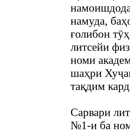
намоишдодаи
намуда, баҳ
ғолибон тӯ
литсейи физ
номи акаде
шаҳри Хуҷан
тақдим кард
Сарвари лит
№1-и ба но