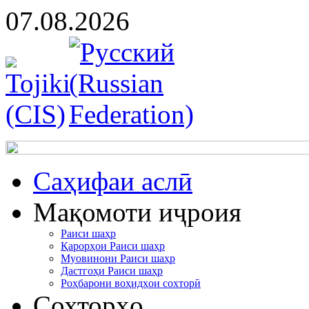
07.08.2026
Cаҳифаи аслӣ
Мақомоти иҷроия
Раиси шаҳр
Қарорҳои Раиси шаҳр
Муовинони Раиси шаҳр
Дастгоҳи Раиси шаҳр
Роҳбарони воҳидҳои сохторӣ
Сохторҳо