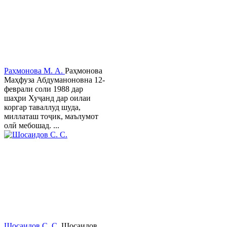
Раҳмонова М. А.
Раҳмонова
Маҳфуза Абдуманоновна 12-
феврали соли 1988 дар
шаҳри Хуҷанд дар оилаи
коргар таваллуд шуда,
миллаташ тоҷик, маълумот
олӣ мебошад. ...
Шосаидов С. С.
Шосаидов