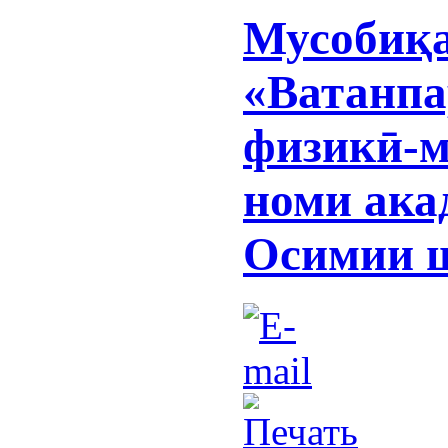
Мусобиқа
«Ватанпа
физикӣ-м
номи ак
Осимии 