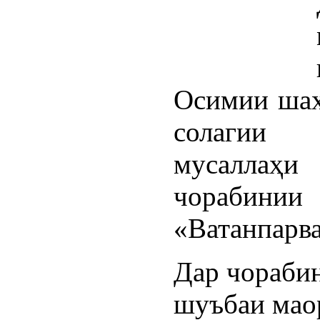
Осимии шаҳ
солагии 
мусаллаҳи
чорабин
«Ватанпарва
Дар чорабин
шуъбаи маор