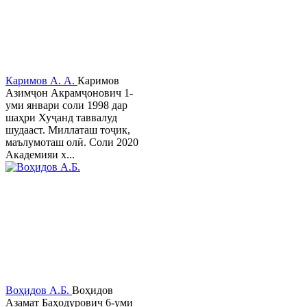
Каримов А. А.
Каримов
Азимҷон Акрамҷонович 1-
уми январи соли 1998 дар
шаҳри Хуҷанд таввалуд
шудааст. Миллаташ тоҷик,
маълумоташ олӣ. Соли 2020
Академияи х...
Воҳидов А.Б.
Воҳидов
Азамат Баҳодурович 6-уми