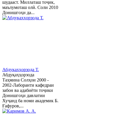
шудааст. Миллаташ тоҷик,
маълумоташ олӣ. Соли 2010
Донишгоҳи да...
Абдуқаҳҳорзода Т.
Абдуқаҳҳорзода
Таҳмина Солҳои 2000 -
2002-Лаборанти кафедраи
забон ва адабиёти тоҷики
Донишгоҳи давлатии
Хуҷанд ба номи академик Б.
Ғафуров,...