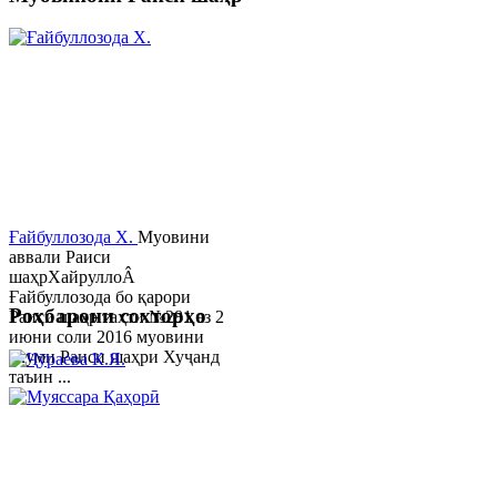
Ғайбуллозода Х.
Муовини
аввали Раиси
шаҳрХайруллоÂ
Ғайбуллозода бо қарори
Роҳбарони сохторҳо
Раиси шаҳр таҳти №281 аз 2
июни соли 2016 муовини
якуми Раиси шаҳри Хуҷанд
таъин ...