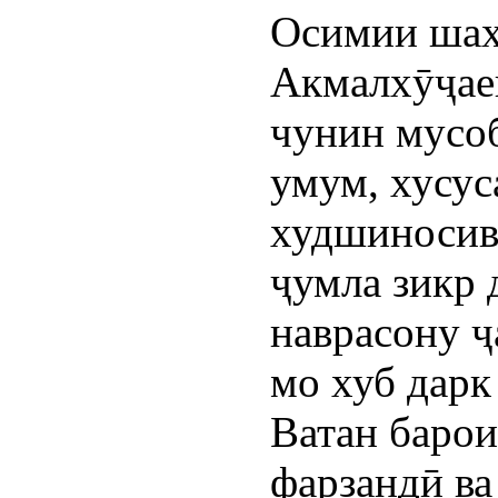
Осимии шаҳ
Акмалхӯҷаев
чунин мусоб
умум, хусус
худшиносиву
ҷумла зикр 
наврасону ҷ
мо хуб дарк
Ватан барои
фарзандӣ ва