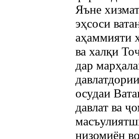
Яъне хизмат
эҳсоси ватан
аҳаммияти ҳ
ва халқи То
дар марҳала
давлатдории
осудаи Вата
давлат ва ҷо
масъулиятши
низомиён в