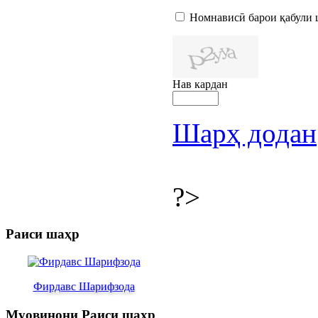
Номнависӣ барои қабули 
Нав кардан
Шарҳ додан
?>
Раиси шаҳр
Фирдавс Шарифзода
Муовинони Раиси шаҳр