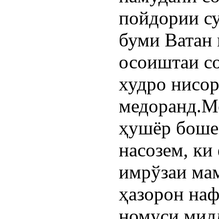
пойдории су
буми Ватан 
осоиштаи со
худро нисор
медоранд.Мо
ҳушёр бошем
насозем, ки
имрўзаи мам
ҳазорон наф
номуси милл