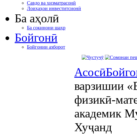
Савдо ва хизматрасонӣ
Лоиҳаҳои инвеститсионӣ
Ба аҳолӣ
Ба сокинони шаҳр
Бойгонӣ
Бойгонии ахборот
Асосӣ
Бойго
варзишии «В
физикӣ-мат
академик М
Хуҷанд