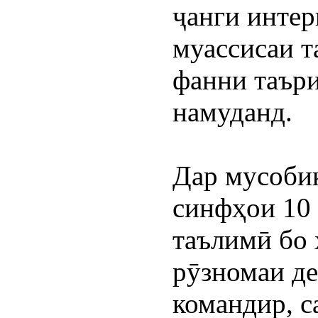
ҷанги интер
муассисаи т
фанни таъри
намуданд.
Дар мусобиқ
синфҳои 10 
таълимӣ бо 
рӯзномаи де
командир, с