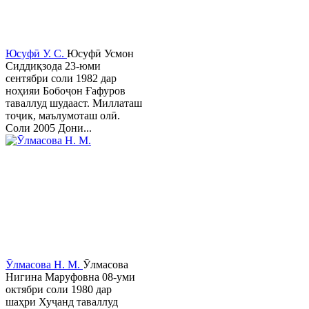
Юсуфӣ У. C.
Юсуфӣ Усмон
Сиддиқзода 23-юми
сентябри соли 1982 дар
ноҳияи Бобоҷон Ғафуров
таваллуд шудааст. Миллаташ
тоҷик, маълумоташ олӣ.
Соли 2005 Дони...
Ӯлмасова Н. М.
Ӯлмасова
Нигина Маруфовна 08-уми
октябри соли 1980 дар
шаҳри Хуҷанд таваллуд