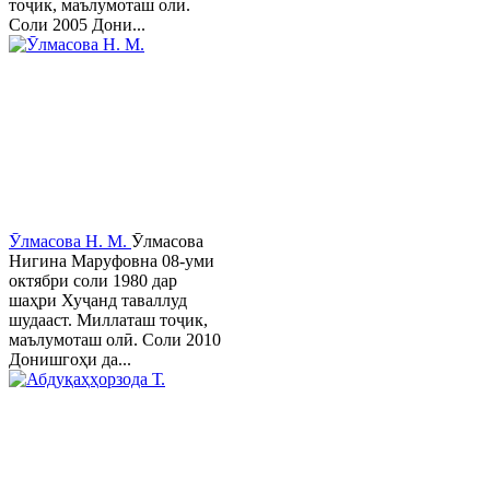
тоҷик, маълумоташ олӣ.
Соли 2005 Дони...
Ӯлмасова Н. М.
Ӯлмасова
Нигина Маруфовна 08-уми
октябри соли 1980 дар
шаҳри Хуҷанд таваллуд
шудааст. Миллаташ тоҷик,
маълумоташ олӣ. Соли 2010
Донишгоҳи да...