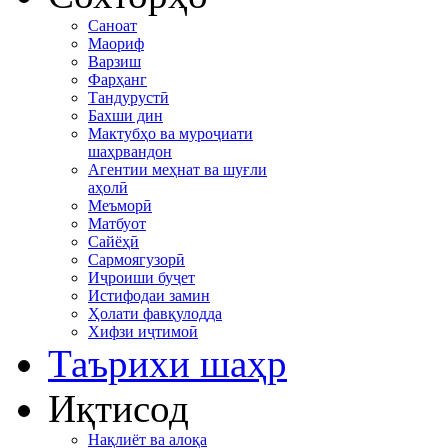
Саноат
Маориф
Варзиш
Фарҳанг
Тандурустӣ
Бахши дин
Мактубҳо ва муроҷиати
шаҳрвандон
Агентии меҳнат ва шуғли
аҳолӣ
Меъморӣ
Матбуот
Сайёҳӣ
Сармоягузорӣ
Иҷроиши буҷет
Истифодаи замин
Ҳолати фавқулодда
Хифзи иҷтимоӣ
Таърихи шаҳр
Иқтисод
Нақлиёт ва алоқа