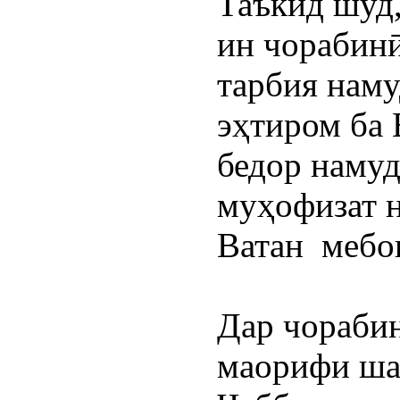
Таъкид шуд,
тарбия наму
эҳтиром ба 
бедор намуд
муҳофизат н
Ватан  мебо
Дар чораби
маорифи ша