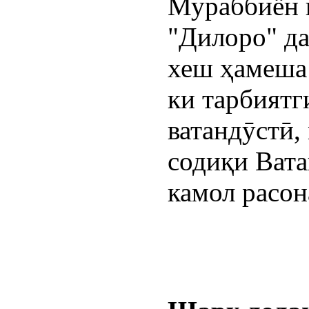
Мураббиён к
"Дилоро" да
хеш ҳамеша 
ки тарбиятг
ватандӯстӣ,
содиқи Ватан
камол расон