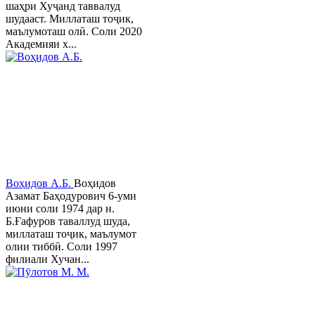
шаҳри Хуҷанд таввалуд
шудааст. Миллаташ тоҷик,
маълумоташ олӣ. Соли 2020
Академияи х...
Воҳидов А.Б.
Воҳидов
Азамат Баҳодурович 6-уми
июни соли 1974 дар н.
Б.Ғафуров таваллуд шуда,
миллаташ тоҷик, маълумот
олии тиббӣ. Соли 1997
филиали Хучан...