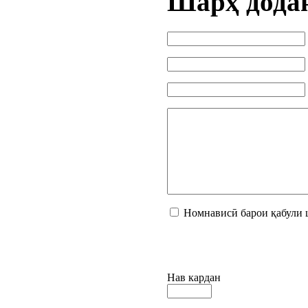
Шарҳ дода
Номнависӣ барои қабули 
Нав кардан