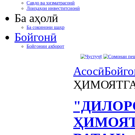
Савдо ва хизматрасонӣ
Лоиҳаҳои инвеститсионӣ
Ба аҳолӣ
Ба сокинони шаҳр
Бойгонӣ
Бойгонии ахборот
Асосӣ
Бойго
ҲИМОЯТГА
"ДИЛОР
ҲИМОЯТ