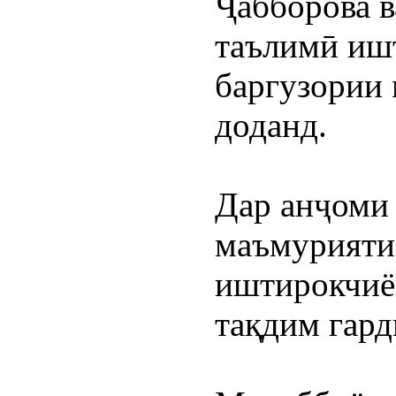
Ҷабборова в
таълимӣ ишт
баргузории 
доданд.
Дар анҷоми 
маъмурияти 
иштирокчиё
тақдим гард