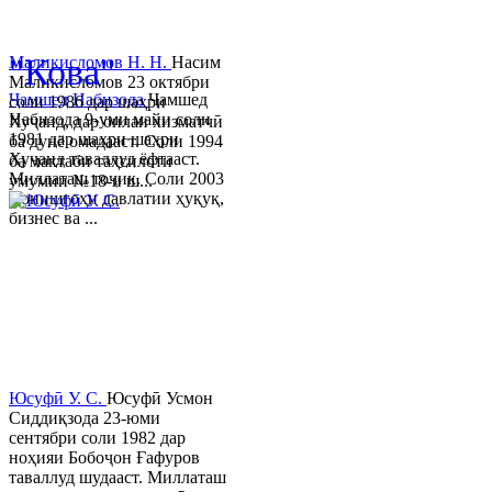
© 2013-2023 Таҳиягар ва дас
"Кова"
Маликисломов Н. Н.
Насим
Маликисломов 23 октябри
Ҷамшед Набизода
Ҷамшед
соли 1986 дар шаҳри
Набизода 9-уми майи соли
Хуҷанд, дар оилаи хизматчӣ
1981 дар шаҳри шаҳри
ба дунё омадааст. Соли 1994
Хуҷанд таваллуд ёфтааст.
ба мактаби таҳсилоти
Миллаташ тоҷик. Соли 2003
умумии №18-и ш...
Донишгоҳи давлатии ҳуқуқ,
бизнес ва ...
Юсуфӣ У. C.
Юсуфӣ Усмон
Сиддиқзода 23-юми
сентябри соли 1982 дар
ноҳияи Бобоҷон Ғафуров
таваллуд шудааст. Миллаташ