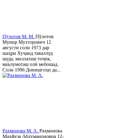
Пӯлотов М. М.
Пўлотов
Мунир Мухторович 12
августи соли 1973 дар
шаҳри Хуҷанд таваллуд
шуда, миллаташ тоҷик,
маълумоташ олӣ мебошад.
Соли 1996 Донишгоҳи да...
Раҳмонова М. А.
Раҳмонова
Маҳфуза Абдуманоновна 12-