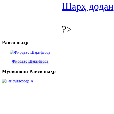
Шарҳ додан
?>
Раиси шаҳр
Фирдавс Шарифзода
Муовинони Раиси шаҳр