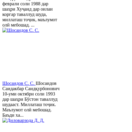
феврали соли 1988 дар
шаҳри Хуҷанд дар оилаи
коргар таваллуд шуда,
миллаташ тоҷик, маълумот
олӣ мебошад. ...
Шосаидов С. С.
Шосаидов
Саидакбар Саидқурбонович
10-уми октябри соли 1993
дар шаҳри Бўстон таваллуд
шудааст. Миллаташ тоҷик.
Маълумот олӣ мебошад.
Баъди ха...