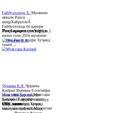
Ғайбуллозода Х.
Муовини
аввали Раиси
шаҳрХайруллоÂ
Ғайбуллозода бо қарори
Роҳбарони сохторҳо
Раиси шаҳр таҳти №281 аз 2
июни соли 2016 муовини
якуми Раиси шаҳри Хуҷанд
таъин ...
Ҷӯраева К.Я.
Ҷӯраева
Кибриё Яҳёевна 9 сентябри
Муяссара Қаҳорӣ
Муяссара
соли 1966 дар ноҳияи
Қаҳорӣ 15 октябри соли
Бобоҷон Ғафуров таваллуд
Обу хаво
1979 дар шаҳри Хуҷанд
шуда, миллаташ тоҷик,
таваллуд шудааст. Миллаташ
маълумот олӣ мебошад.
тоҷик. Маълумот олӣ. Соли