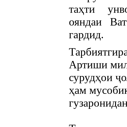
таҳти унв
ояндаи Ват
гардид.
Тарбиятгира
Артиши мил
сурудҳои ҷо
ҳам мусобиқ
гузаронидан