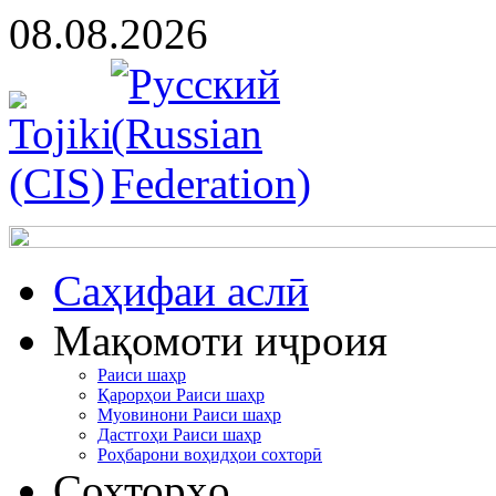
08.08.2026
Cаҳифаи аслӣ
Мақомоти иҷроия
Раиси шаҳр
Қарорҳои Раиси шаҳр
Муовинони Раиси шаҳр
Дастгоҳи Раиси шаҳр
Роҳбарони воҳидҳои сохторӣ
Сохторҳо