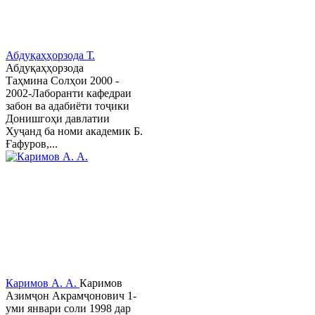
Абдуқаҳҳорзода Т.
Абдуқаҳҳорзода
Таҳмина Солҳои 2000 -
2002-Лаборанти кафедраи
забон ва адабиёти тоҷики
Донишгоҳи давлатии
Хуҷанд ба номи академик Б.
Ғафуров,...
Каримов А. А.
Каримов
Азимҷон Акрамҷонович 1-
уми январи соли 1998 дар