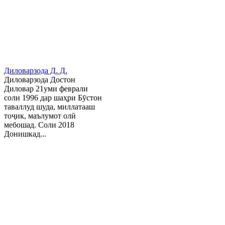
Диловарзода Д. Д.
Диловарзода Достон
Диловар 21уми феврали
соли 1996 дар шаҳри Бӯстон
таваллуд шуда, миллатааш
тоҷик, маълумот олӣ
мебошад. Соли 2018
Донишкад...