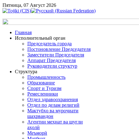
Пятница, 07 Август 2026
Главная
Исполнительный орган
Председатель города
Постоновление Председателя
Заместители Председателя
Аппарат Председателя
Руководители структур
Структура
Промышленность
Образование
Спорт и Туризм
Ремесленники
Отдел здравоохранения
Отдел по делам религий
Мактубҳо ва муроҷиати
шаҳрвандон
Агентии меҳнат ва шуғли
аҳолӣ
Меъморӣ
Матбуот