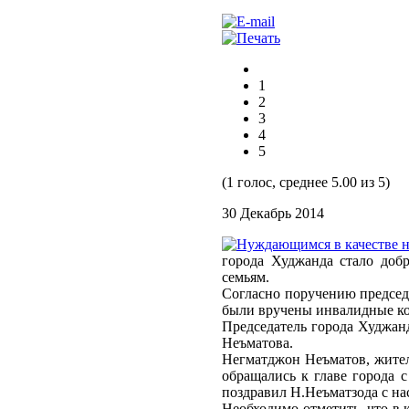
1
2
3
4
5
(1 голос, среднее 5.00 из 5)
30 Декабрь 2014
города Худжанда стало доб
семьям.
Согласно поручению председ
были вручены инвалидные ко
Председатель города Худжан
Неъматова.
Негматджон Неъматов, жител
обращались к главе города 
поздравил Н.Неъматзода с н
Необходимо отметить, что в