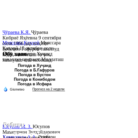
Ҷӯраева К.Я.
Ҷӯраева
Кибриё Яҳёевна 9 сентябри
Муяссара Қаҳорӣ
Муяссара
соли 1966 дар ноҳияи
Қаҳорӣ 15 октябри соли
Бобоҷон Ғафуров таваллуд
Обу хаво
1979 дар шаҳри Хуҷанд
шуда, миллаташ тоҷик,
таваллуд шудааст. Миллаташ
маълумот олӣ мебошад.
тоҷик. Маълумот олӣ. Соли
Соли 1997 Донишг...
Погода в Хуҷанд
Погода в Б.Ғафуров
2002 Донишгоҳи давлатии
Погода в Бустон
Хуҷанд ба...
Погода в Конибодом
Погода в Исфара
Робита:
Юсупов М. З.
Юсупов
Маъмурҷон Зулҳайдарович
Ҷумҳурии Тоҷикистон, вилояти Суғд,
Ҳомидзода А.А.
Роҳбари
1-уми июни соли 1981