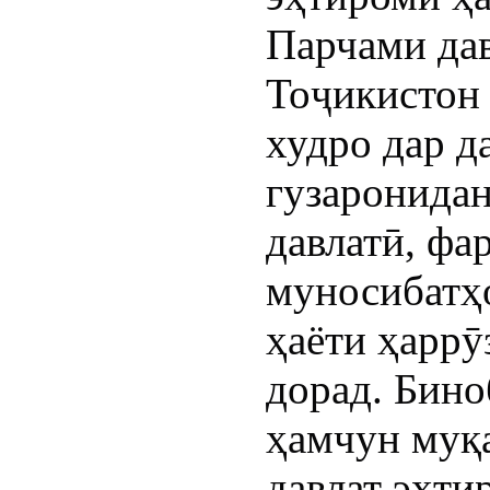
Парчами да
Тоҷикистон 
худро дар д
гузаронида
давлатӣ, фа
муносибатҳ
ҳаёти ҳаррӯ
дорад. Бино
ҳамчун муқа
давлат эҳти