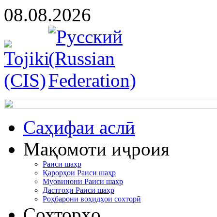
08.08.2026
Cаҳифаи аслӣ
Мақомоти иҷроия
Раиси шаҳр
Қарорҳои Раиси шаҳр
Муовинони Раиси шаҳр
Дастгоҳи Раиси шаҳр
Роҳбарони воҳидҳои сохторӣ
Сохторҳо