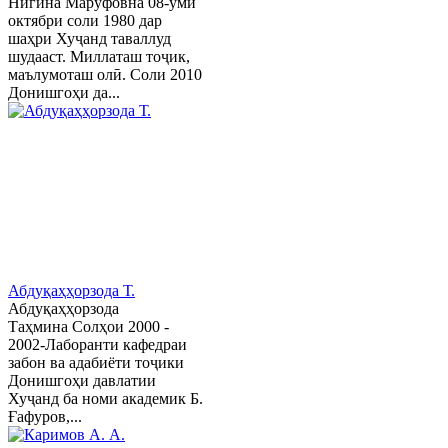
Нигина Маруфовна 08-уми
октябри соли 1980 дар
шаҳри Хуҷанд таваллуд
шудааст. Миллаташ тоҷик,
маълумоташ олӣ. Соли 2010
Донишгоҳи да...
Абдуқаҳҳорзода Т.
Абдуқаҳҳорзода
Таҳмина Солҳои 2000 -
2002-Лаборанти кафедраи
забон ва адабиёти тоҷики
Донишгоҳи давлатии
Хуҷанд ба номи академик Б.
Ғафуров,...