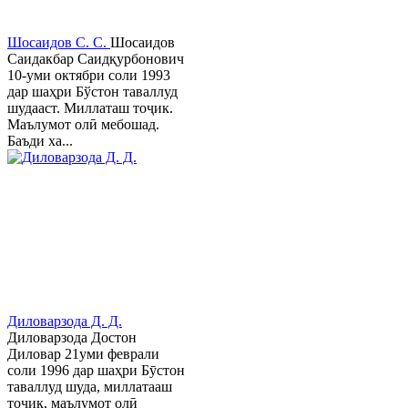
Шосаидов С. С.
Шосаидов
Саидакбар Саидқурбонович
10-уми октябри соли 1993
дар шаҳри Бўстон таваллуд
шудааст. Миллаташ тоҷик.
Маълумот олӣ мебошад.
Баъди ха...
Диловарзода Д. Д.
Диловарзода Достон
Диловар 21уми феврали
соли 1996 дар шаҳри Бӯстон
таваллуд шуда, миллатааш
тоҷик, маълумот олӣ