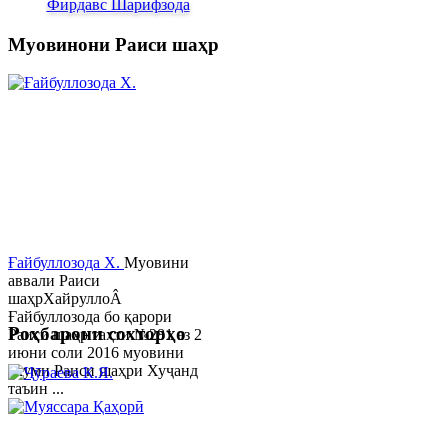
Фирдавс Шарифзода
Муовинони Раиси шаҳр
Ғайбуллозода Х.
Муовини
аввали Раиси
шаҳрХайруллоÂ
Ғайбуллозода бо қарори
Роҳбарони сохторҳо
Раиси шаҳр таҳти №281 аз 2
июни соли 2016 муовини
якуми Раиси шаҳри Хуҷанд
таъин ...