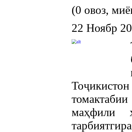
(0 овоз, миё
22 Ноябр 2
Тоҷикистон
томактаби
маҳфили 
тарбиятги