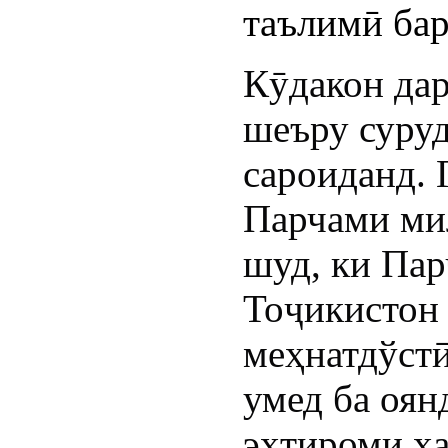
таълимӣ бар
Кӯдакон да
шеъру суруд
сароиданд. 
Парчами мил
шуд, ки Па
Тоҷикистон 
меҳнатдўстӣ
умед ба оян
эҳтироми ҳа