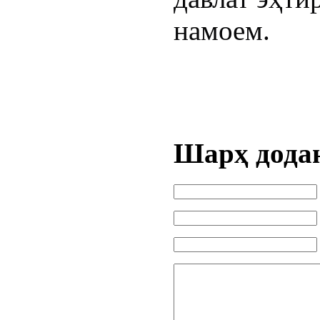
намоем.
Шарҳ дода