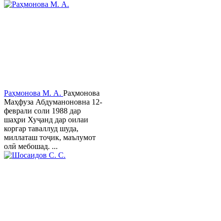
Раҳмонова М. А.
Раҳмонова
Маҳфуза Абдуманоновна 12-
феврали соли 1988 дар
шаҳри Хуҷанд дар оилаи
коргар таваллуд шуда,
миллаташ тоҷик, маълумот
олӣ мебошад. ...