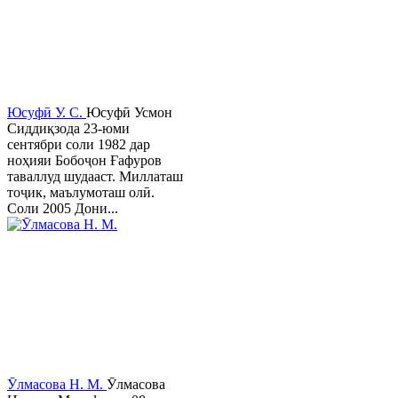
Юсуфӣ У. C.
Юсуфӣ Усмон
Сиддиқзода 23-юми
сентябри соли 1982 дар
ноҳияи Бобоҷон Ғафуров
таваллуд шудааст. Миллаташ
тоҷик, маълумоташ олӣ.
Соли 2005 Дони...
Ӯлмасова Н. М.
Ӯлмасова