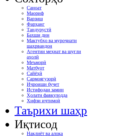
Саноат
Маориф
Варзиш
Фарҳанг
Тандурустӣ
Бахши дин
Мактубҳо ва муроҷиати
шаҳрвандон
Агентии меҳнат ва шуғли
аҳолӣ
Меъморӣ
Матбуот
Сайёҳӣ
Сармоягузорӣ
Иҷроиши буҷет
Истифодаи замин
Ҳолати фавқулодда
Хифзи иҷтимоӣ
Таърихи шаҳр
Иқтисод
Нақлиёт ва алоқа