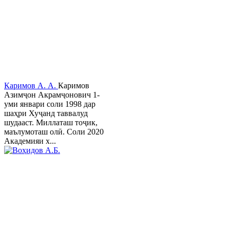
Каримов А. А.
Каримов
Азимҷон Акрамҷонович 1-
уми январи соли 1998 дар
шаҳри Хуҷанд таввалуд
шудааст. Миллаташ тоҷик,
маълумоташ олӣ. Соли 2020
Академияи х...