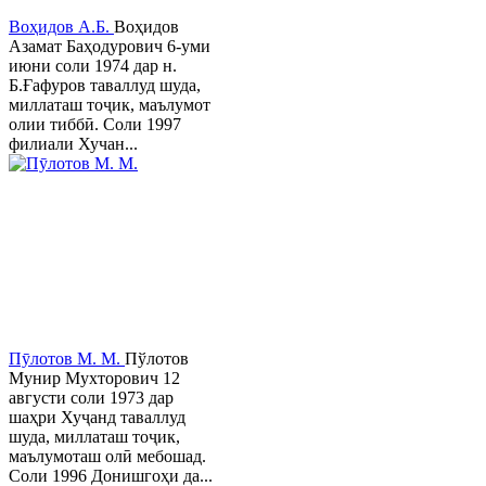
Воҳидов А.Б.
Воҳидов
Азамат Баҳодурович 6-уми
июни соли 1974 дар н.
Б.Ғафуров таваллуд шуда,
миллаташ тоҷик, маълумот
олии тиббӣ. Соли 1997
филиали Хучан...
Пӯлотов М. М.
Пўлотов
Мунир Мухторович 12
августи соли 1973 дар
шаҳри Хуҷанд таваллуд
шуда, миллаташ тоҷик,
маълумоташ олӣ мебошад.
Соли 1996 Донишгоҳи да...