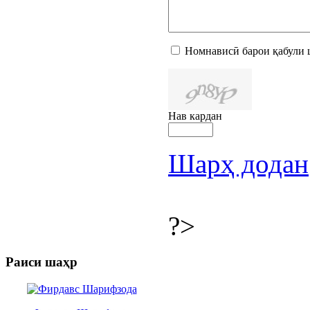
Номнависӣ барои қабули 
Нав кардан
Шарҳ додан
?>
Раиси шаҳр