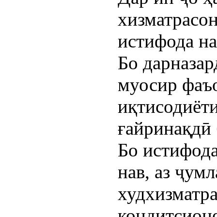
хизматрасон
истифода н
Бо дарназар
муосир фаъо
иқтисодиёти
ғайринақдӣ 
Бо истифода
нав, аз ҷум
худхизматра
кондитсионе