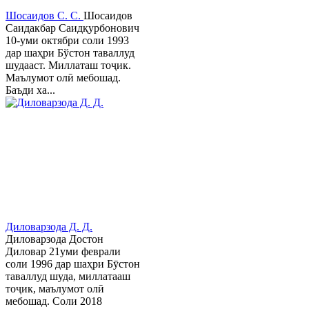
Шосаидов С. С.
Шосаидов
Саидакбар Саидқурбонович
10-уми октябри соли 1993
дар шаҳри Бўстон таваллуд
шудааст. Миллаташ тоҷик.
Маълумот олӣ мебошад.
Баъди ха...
Диловарзода Д. Д.
Диловарзода Достон
Диловар 21уми феврали
соли 1996 дар шаҳри Бӯстон
таваллуд шуда, миллатааш
тоҷик, маълумот олӣ
мебошад. Соли 2018