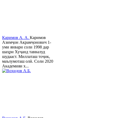
Каримов А. А.
Каримов
Азимҷон Акрамҷонович 1-
уми январи соли 1998 дар
шаҳри Хуҷанд таввалуд
шудааст. Миллаташ тоҷик,
маълумоташ олӣ. Соли 2020
Академияи х...