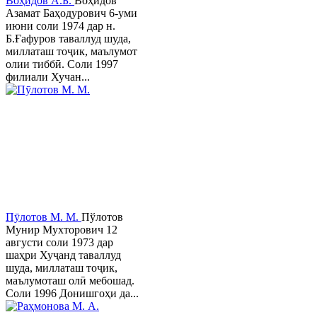
Воҳидов А.Б.
Воҳидов
Азамат Баҳодурович 6-уми
июни соли 1974 дар н.
Б.Ғафуров таваллуд шуда,
миллаташ тоҷик, маълумот
олии тиббӣ. Соли 1997
филиали Хучан...
Пӯлотов М. М.
Пўлотов
Мунир Мухторович 12
августи соли 1973 дар
шаҳри Хуҷанд таваллуд
шуда, миллаташ тоҷик,
маълумоташ олӣ мебошад.
Соли 1996 Донишгоҳи да...