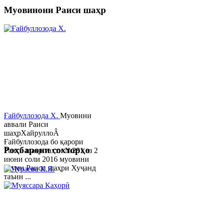
Муовинони Раиси шаҳр
Ғайбуллозода Х.
Муовини
аввали Раиси
шаҳрХайруллоÂ
Ғайбуллозода бо қарори
Роҳбарони сохторҳо
Раиси шаҳр таҳти №281 аз 2
июни соли 2016 муовини
якуми Раиси шаҳри Хуҷанд
таъин ...