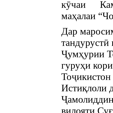
кӯчаи Ка
маҳалаи “Чо
Дар мароси
тандурустӣ 
Ҷумҳурии Т
гуруҳи кор
Тоҷикистон 
Истиқлоли 
Ҷамолиддин
вилояти Суғ