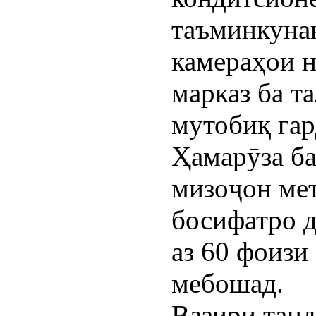
таъминкунан
камераҳои н
марказ ба т
мутобиқ гар
Ҳамарӯза ба
мизоҷон ме
босифатро д
аз 60 фоизи
мебошад.
Вазири танд