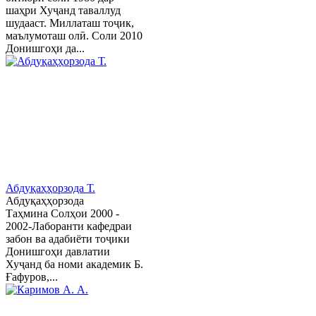
шаҳри Хуҷанд таваллуд
шудааст. Миллаташ тоҷик,
маълумоташ олӣ. Соли 2010
Донишгоҳи да...
Абдуқаҳҳорзода Т.
Абдуқаҳҳорзода
Таҳмина Солҳои 2000 -
2002-Лаборанти кафедраи
забон ва адабиёти тоҷики
Донишгоҳи давлатии
Хуҷанд ба номи академик Б.
Ғафуров,...