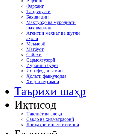
Варзиш
Фарҳанг
Тандурустӣ
Бахши дин
Мактубҳо ва муроҷиати
шаҳрвандон
Агентии меҳнат ва шуғли
аҳолӣ
Меъморӣ
Матбуот
Сайёҳӣ
Сармоягузорӣ
Иҷроиши буҷет
Истифодаи замин
Ҳолати фавқулодда
Хифзи иҷтимоӣ
Таърихи шаҳр
Иқтисод
Нақлиёт ва алоқа
Савдо ва хизматрасонӣ
Лоиҳаҳои инвеститсионӣ