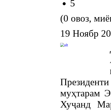
5
(0 овоз, миё
19 Ноябр 2
Президент
муҳтарам Э
Хуҷанд Мар