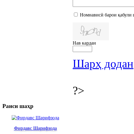
Номнависӣ барои қабули 
Нав кардан
Шарҳ додан
?>
Раиси шаҳр
Фирдавс Шарифзода