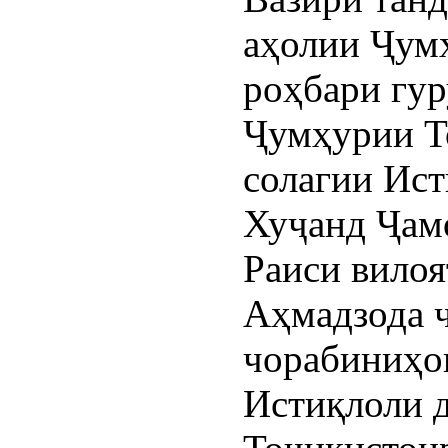
аҳолии Ҷум
роҳбари гу
Ҷумҳурии Т
солагии Ист
Хуҷанд Ҷам
Раиси вилоя
Аҳмадзода 
чорабиниҳо
Истиқлоли 