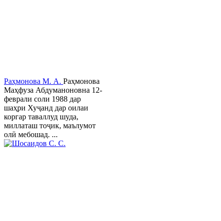
Раҳмонова М. А.
Раҳмонова
Маҳфуза Абдуманоновна 12-
феврали соли 1988 дар
шаҳри Хуҷанд дар оилаи
коргар таваллуд шуда,
миллаташ тоҷик, маълумот
олӣ мебошад. ...