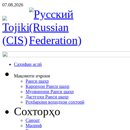
07.08.2026
Cаҳифаи аслӣ
Мақомоти иҷроия
Раиси шаҳр
Қарорҳои Раиси шаҳр
Муовинони Раиси шаҳр
Дастгоҳи Раиси шаҳр
Роҳбарони воҳидҳои сохторӣ
Сохторҳо
Саноат
Маориф