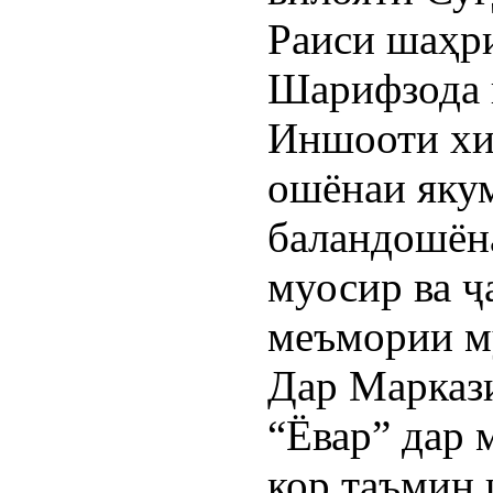
Раиси шаҳр
Шарифзода 
Иншооти хи
ошёнаи якум
баландошёна
муосир ва ҷ
меъмории му
Дар Марказ
“Ёвар” дар 
кор таъмин 