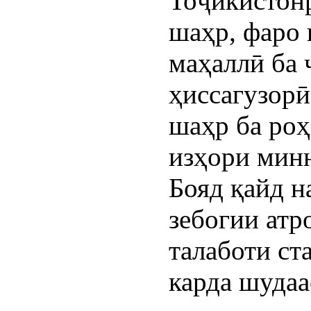
Тоҷикистон
шаҳр, фаро
маҳаллӣ ба 
ҳиссагузорӣ
шаҳр ба роҳ
изҳори мин
Бояд қайд н
зебогии атр
талаботи ст
карда шудаа