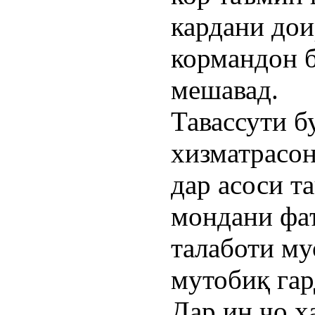
кардани до
кормандон б
мешавад.
Тавассути б
хизматрасон
дар асоси т
мондани фа
талаботи му
мутобиқ га
Дар ин ҷо ҳ