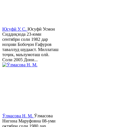
Юсуфӣ У. C.
Юсуфӣ Усмон
Сиддиқзода 23-юми
сентябри соли 1982 дар
ноҳияи Бобоҷон Ғафуров
таваллуд шудааст. Миллаташ
тоҷик, маълумоташ олӣ.
Соли 2005 Дони...
Ӯлмасова Н. М.
Ӯлмасова
Нигина Маруфовна 08-уми
октябри соли 1980 дар