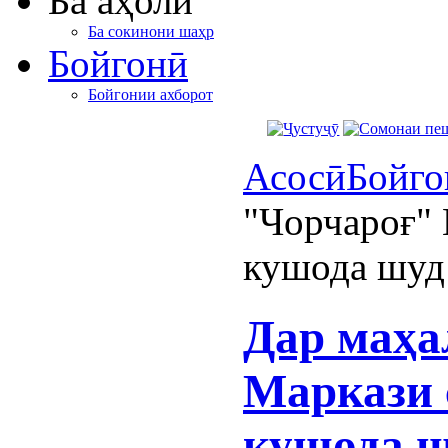
Ба аҳолӣ
Ба сокинони шаҳр
Бойгонӣ
Бойгонии ахборот
Асосӣ
Бойго
"Чорчароғ" 
кушода шуд
Дар маҳа
Маркази 
кушода 