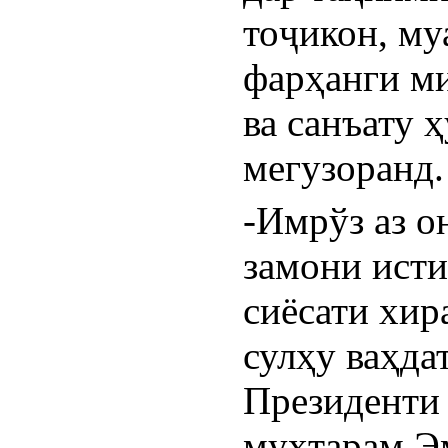
тоҷикон, му
фарҳанги ми
ва санъату 
мегузоранд.
-Имрўз аз о
замони исти
сиёсати хир
сулҳу ваҳда
Президенти
муҳтарам Эм