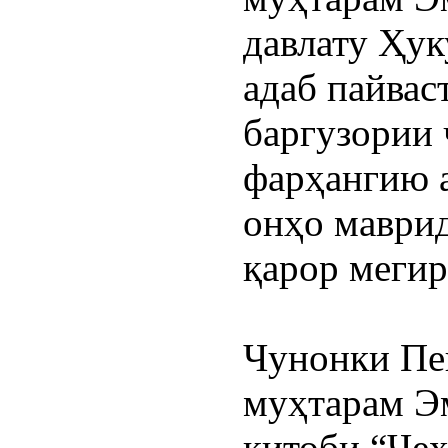
давлату Ҳук
адаб пайваст
баргузории 
фарҳангию а
онҳо маври
қарор мегир
Чунонки Пеш
муҳтарам Э
китоби “Чеҳ