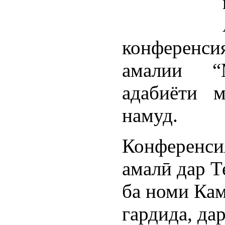
конференси
амалии “
адабиёти 
намуд.
Конференси
амалӣ дар Т
ба номи Кам
гардида, да