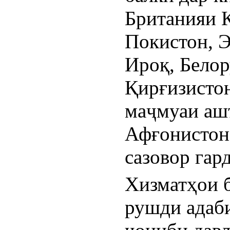
Британияи К
Покистон, Э
Ироқ, Белор
Қирғизистон
маҷмуаи ашъ
Афғонистон 
сазовор гар
Хизматҳои б
рушди адаби