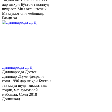
дар шаҳри Бўстон таваллуд
шудааст. Миллаташ тоҷик.
Маълумот олӣ мебошад.
Баъди ха...
Диловарзода Д. Д.
Диловарзода Достон
Диловар 21уми феврали
соли 1996 дар шаҳри Бӯстон
таваллуд шуда, миллатааш
тоҷик, маълумот олӣ
мебошад. Соли 2018
Донишкад...