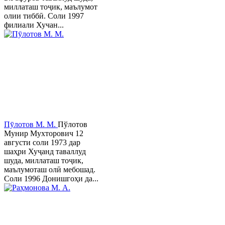
миллаташ тоҷик, маълумот
олии тиббӣ. Соли 1997
филиали Хучан...
Пӯлотов М. М.
Пўлотов
Мунир Мухторович 12
августи соли 1973 дар
шаҳри Хуҷанд таваллуд
шуда, миллаташ тоҷик,
маълумоташ олӣ мебошад.
Соли 1996 Донишгоҳи да...