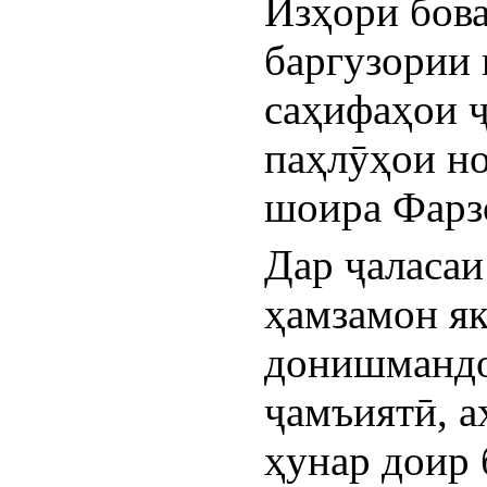
Изҳори бова
баргузории 
саҳифаҳои ҷ
паҳлӯҳои но
шоира Фарзо
Дар ҷаласаи
ҳамзамон як
донишмандон
ҷамъиятӣ, а
ҳунар доир 