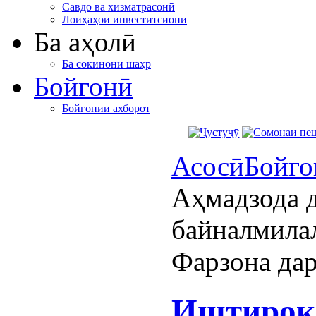
Савдо ва хизматрасонӣ
Лоиҳаҳои инвеститсионӣ
Ба аҳолӣ
Ба сокинони шаҳр
Бойгонӣ
Бойгонии ахборот
Асосӣ
Бойго
Аҳмадзода 
байналмила
Фарзона дар
Иштирок