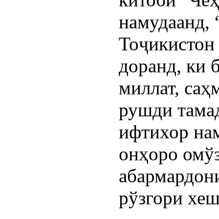
намудаанд, 
Тоҷикистон 
доранд, ки 
миллат, саҳ
рушди тама
ифтихор нам
онҳоро омўз
абармардони
рўзгори хеш