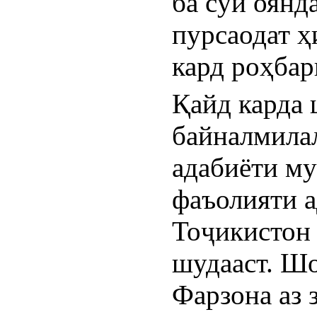
ба сӯи оянда
пурсаодат ҳ
кард роҳбар
Қайд карда 
байналмила
адабиёти му
фаъолияти 
Тоҷикистон 
шудааст. Шо
Фарзона аз 