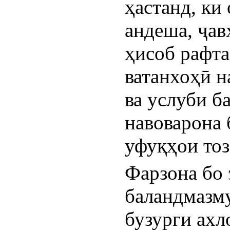
ҳастанд, ки
андеша, ҷав
ҳисоб рафта
ватанхоҳӣ н
ва услуби б
навоварона 
уфуқҳои то
Фарзона бо 
баландмазму
бузурги ахл