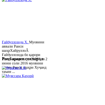
Ғайбуллозода Х.
Муовини
аввали Раиси
шаҳрХайруллоÂ
Ғайбуллозода бо қарори
Роҳбарони сохторҳо
Раиси шаҳр таҳти №281 аз 2
июни соли 2016 муовини
якуми Раиси шаҳри Хуҷанд
таъин ...