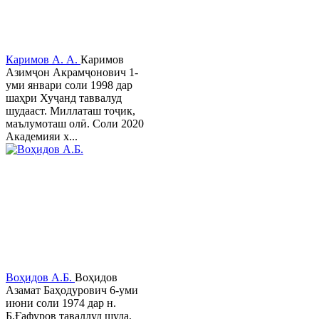
Каримов А. А.
Каримов
Азимҷон Акрамҷонович 1-
уми январи соли 1998 дар
шаҳри Хуҷанд таввалуд
шудааст. Миллаташ тоҷик,
маълумоташ олӣ. Соли 2020
Академияи х...
Воҳидов А.Б.
Воҳидов
Азамат Баҳодурович 6-уми
июни соли 1974 дар н.
Б.Ғафуров таваллуд шуда,