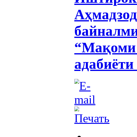
Аҳмадзод
байналм
“Мақоми 
адабиёти