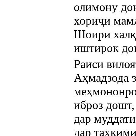
олимону до
хориҷи мамл
Шоири халқ
иштирок до
Раиси вилоя
Аҳмадзода з
меҳмононро 
иброз дошт,
дар муддати
дар таҳкими