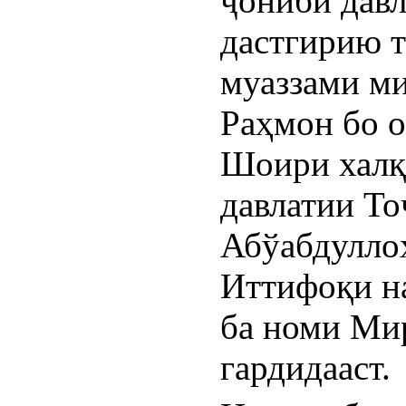
ҷониби давл
дастгирию т
муаззами ми
Раҳмон бо о
Шоири халқи
давлатии То
Абўабдуллоҳ
Иттифоқи на
ба номи Мир
гардидааст.