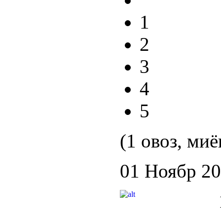
1
2
3
4
5
(1 овоз, миё
01 Ноябр 2