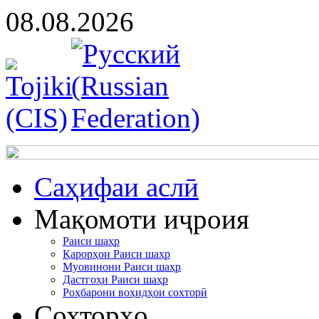
08.08.2026
Cаҳифаи аслӣ
Мақомоти иҷроия
Раиси шаҳр
Қарорҳои Раиси шаҳр
Муовинони Раиси шаҳр
Дастгоҳи Раиси шаҳр
Роҳбарони воҳидҳои сохторӣ
Сохторҳо