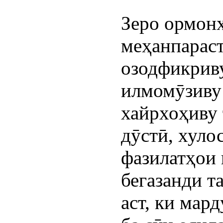
Зеро ормонҳ
меҳанпараст
озодфикриву
илмомӯзиву 
хайрхоҳиву 
дӯстӣ, хуло
фазилатҳои 
бегазанди т
аст, ки мард