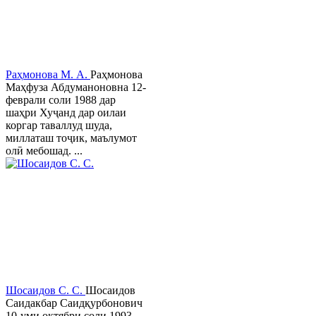
Раҳмонова М. А.
Раҳмонова
Маҳфуза Абдуманоновна 12-
феврали соли 1988 дар
шаҳри Хуҷанд дар оилаи
коргар таваллуд шуда,
миллаташ тоҷик, маълумот
олӣ мебошад. ...
Шосаидов С. С.
Шосаидов
Саидакбар Саидқурбонович
10-уми октябри соли 1993