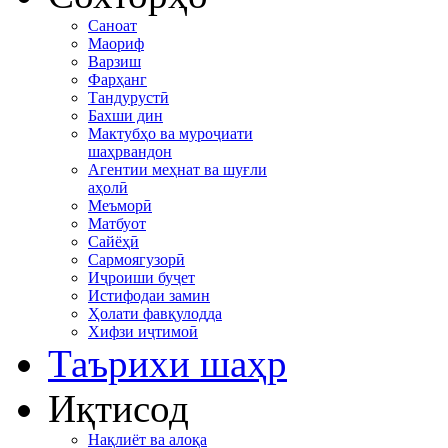
Саноат
Маориф
Варзиш
Фарҳанг
Тандурустӣ
Бахши дин
Мактубҳо ва муроҷиати
шаҳрвандон
Агентии меҳнат ва шуғли
аҳолӣ
Меъморӣ
Матбуот
Сайёҳӣ
Сармоягузорӣ
Иҷроиши буҷет
Истифодаи замин
Ҳолати фавқулодда
Хифзи иҷтимоӣ
Таърихи шаҳр
Иқтисод
Нақлиёт ва алоқа