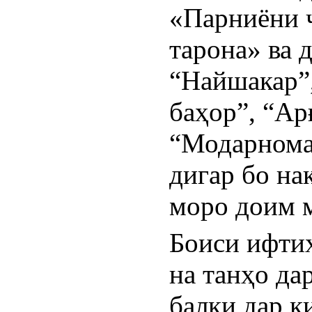
«Парниёни ҷ
тарона» ва д
“Найшакар”,
баҳор”, “Ар
“Модарнома”
дигар бо на
моро доим м
Боиси ифтих
на танҳо да
балки дар к