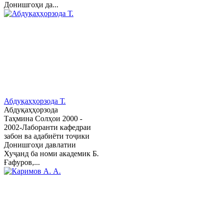
Донишгоҳи да...
Абдуқаҳҳорзода Т.
Абдуқаҳҳорзода
Таҳмина Солҳои 2000 -
2002-Лаборанти кафедраи
забон ва адабиёти тоҷики
Донишгоҳи давлатии
Хуҷанд ба номи академик Б.
Ғафуров,...