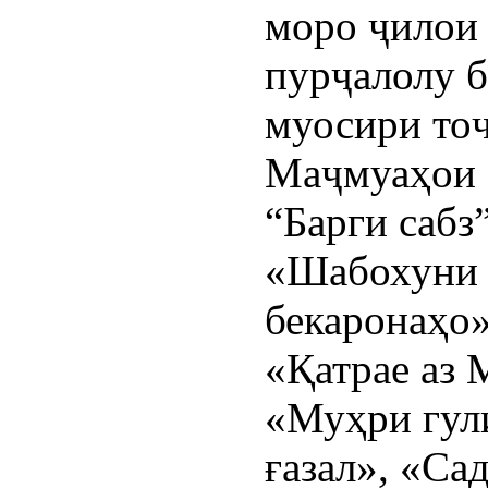
моро ҷилои 
пурҷалолу б
муосири тоҷ
Маҷмуаҳои 
“Барги сабз”
«Шабохуни б
бекаронаҳо»
«Қатрае аз 
«Муҳри гули
ғазал», «Сад