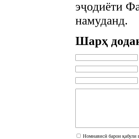
эҷодиёти Фа
намуданд.
Шарҳ дода
Номнависӣ барои қабули 