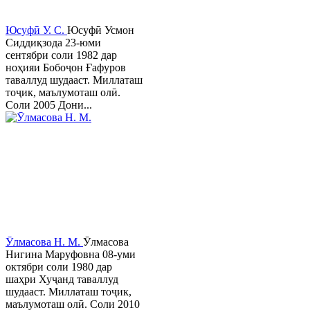
Юсуфӣ У. C.
Юсуфӣ Усмон
Сиддиқзода 23-юми
сентябри соли 1982 дар
ноҳияи Бобоҷон Ғафуров
таваллуд шудааст. Миллаташ
тоҷик, маълумоташ олӣ.
Соли 2005 Дони...
Ӯлмасова Н. М.
Ӯлмасова
Нигина Маруфовна 08-уми
октябри соли 1980 дар
шаҳри Хуҷанд таваллуд
шудааст. Миллаташ тоҷик,
маълумоташ олӣ. Соли 2010