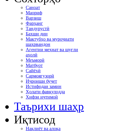
Саноат
Маориф
Варзиш
Фарҳанг
Тандурустӣ
Бахши дин
Мактубҳо ва муроҷиати
шаҳрвандон
Агентии меҳнат ва шуғли
аҳолӣ
Меъморӣ
Матбуот
Сайёҳӣ
Сармоягузорӣ
Иҷроиши буҷет
Истифодаи замин
Ҳолати фавқулодда
Хифзи иҷтимоӣ
Таърихи шаҳр
Иқтисод
Нақлиёт ва алоқа