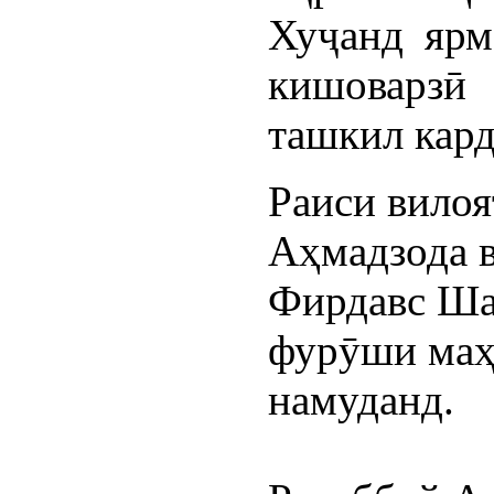
Хуҷанд ярм
кишоварзӣ
ташкил кард
Раиси вилоя
Аҳмадзода в
Фирдавс Шар
фурӯши маҳс
намуданд.