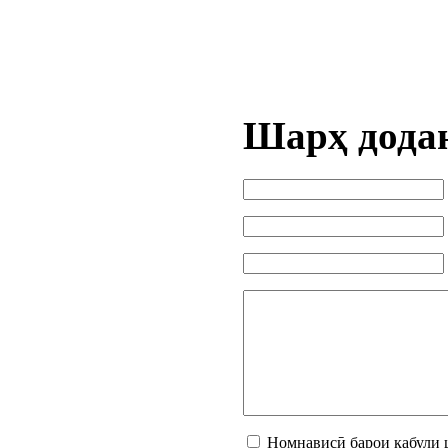
Шарҳ дода
Номнависӣ барои қабули 