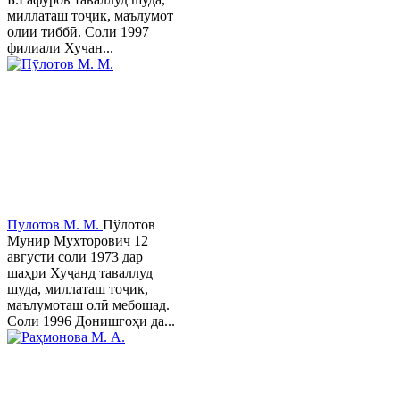
миллаташ тоҷик, маълумот
олии тиббӣ. Соли 1997
филиали Хучан...
Пӯлотов М. М.
Пўлотов
Мунир Мухторович 12
августи соли 1973 дар
шаҳри Хуҷанд таваллуд
шуда, миллаташ тоҷик,
маълумоташ олӣ мебошад.
Соли 1996 Донишгоҳи да...