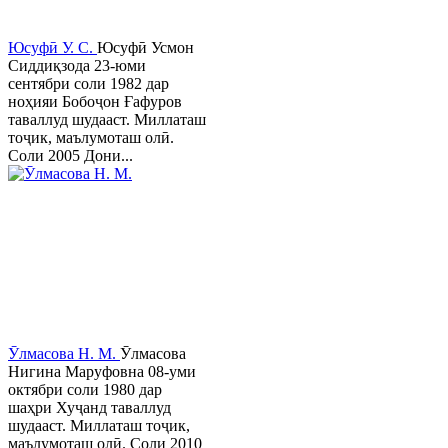
Юсуфӣ У. C.
Юсуфӣ Усмон
Сиддиқзода 23-юми
сентябри соли 1982 дар
ноҳияи Бобоҷон Ғафуров
таваллуд шудааст. Миллаташ
тоҷик, маълумоташ олӣ.
Соли 2005 Дони...
Ӯлмасова Н. М.
Ӯлмасова
Нигина Маруфовна 08-уми
октябри соли 1980 дар
шаҳри Хуҷанд таваллуд
шудааст. Миллаташ тоҷик,
маълумоташ олӣ. Соли 2010