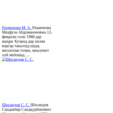
Раҳмонова М. А.
Раҳмонова
Маҳфуза Абдуманоновна 12-
феврали соли 1988 дар
шаҳри Хуҷанд дар оилаи
коргар таваллуд шуда,
миллаташ тоҷик, маълумот
олӣ мебошад. ...
Шосаидов С. С.
Шосаидов
Саидакбар Саидқурбонович