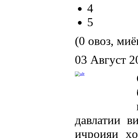
4
5
(0 овоз, миё
03 Август 2
давлатии в
иҷроияи ҳо