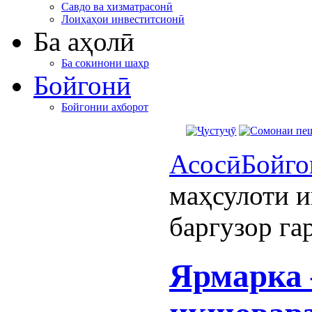
Савдо ва хизматрасонӣ
Лоиҳаҳои инвеститсионӣ
Ба аҳолӣ
Ба сокинони шаҳр
Бойгонӣ
Бойгонии ахборот
Асосӣ
Бойго
маҳсулоти и
баргузор га
Ярмарка 