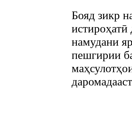
Бояд зикр н
истироҳатӣ 
намудани яр
пешгирии б
маҳсулотҳои
даромадааст