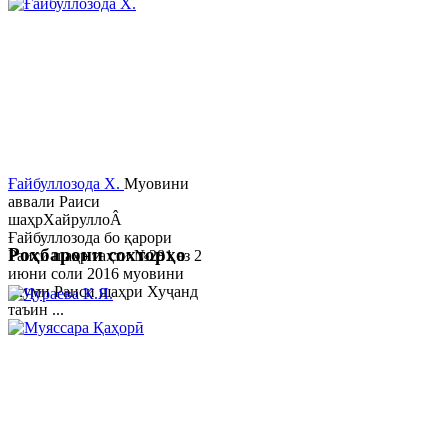
Ғайбуллозода Х.
Муовини
аввали Раиси
шаҳрХайруллоÂ
Ғайбуллозода бо қарори
Роҳбарони сохторҳо
Раиси шаҳр таҳти №281 аз 2
июни соли 2016 муовини
якуми Раиси шаҳри Хуҷанд
таъин ...