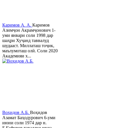
Каримов А. А.
Каримов
Азимҷон Акрамҷонович 1-
уми январи соли 1998 дар
шаҳри Хуҷанд таввалуд
шудааст. Миллаташ тоҷик,
маълумоташ олӣ. Соли 2020
Академияи х...
Воҳидов А.Б.
Воҳидов
Азамат Баҳодурович 6-уми
июни соли 1974 дар н.
Б.Ғафуров таваллуд шуда,