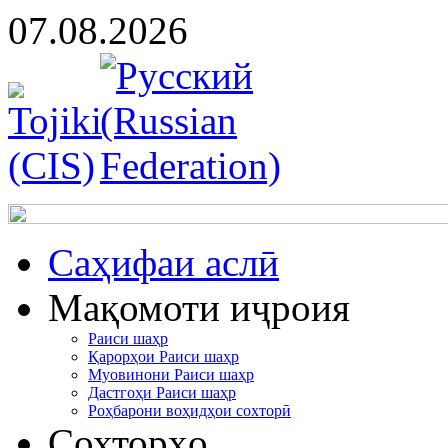
07.08.2026
Cаҳифаи аслӣ
Мақомоти иҷроия
Раиси шаҳр
Қарорҳои Раиси шаҳр
Муовинони Раиси шаҳр
Дастгоҳи Раиси шаҳр
Роҳбарони воҳидҳои сохторӣ
Сохторҳо