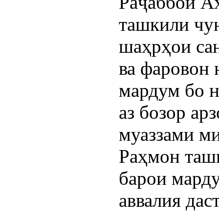
Раҷаббой Аҳ
ташкили чун
шаҳрҳои сан
ва фаровон 
мардум бо н
аз бозор ар
муаззами ми
Раҳмон ташк
барои марду
аввалия дас