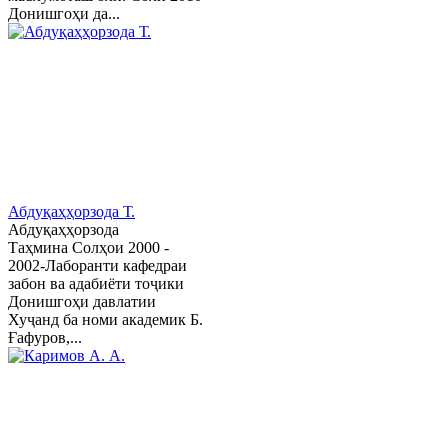
Донишгоҳи да...
Абдуқаҳҳорзода Т.
Абдуқаҳҳорзода
Таҳмина Солҳои 2000 -
2002-Лаборанти кафедраи
забон ва адабиёти тоҷики
Донишгоҳи давлатии
Хуҷанд ба номи академик Б.
Ғафуров,...