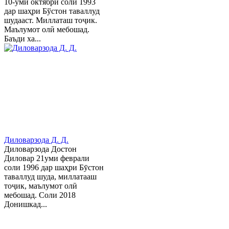
10-уми октябри соли 1993
дар шаҳри Бўстон таваллуд
шудааст. Миллаташ тоҷик.
Маълумот олӣ мебошад.
Баъди ха...
Диловарзода Д. Д.
Диловарзода Достон
Диловар 21уми феврали
соли 1996 дар шаҳри Бӯстон
таваллуд шуда, миллатааш
тоҷик, маълумот олӣ
мебошад. Соли 2018
Донишкад...