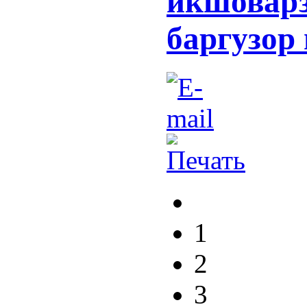
икшоварз
баргузор
1
2
3