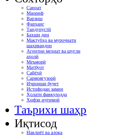
Саноат
Маориф
Варзиш
Фарҳанг
Тандурустӣ
Бахши дин
Мактубҳо ва муроҷиати
шаҳрвандон
Агентии меҳнат ва шуғли
аҳолӣ
Меъморӣ
Матбуот
Сайёҳӣ
Сармоягузорӣ
Иҷроиши буҷет
Истифодаи замин
Ҳолати фавқулодда
Хифзи иҷтимоӣ
Таърихи шаҳр
Иқтисод
Нақлиёт ва алоқа