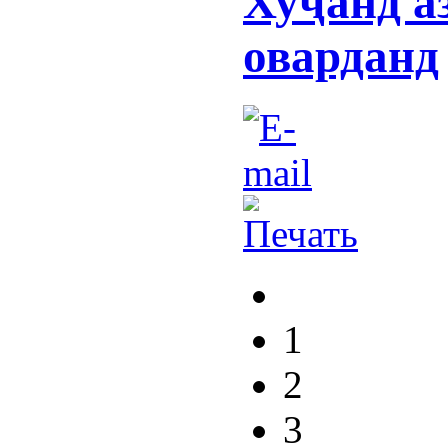
Хуҷанд а
оварданд
1
2
3