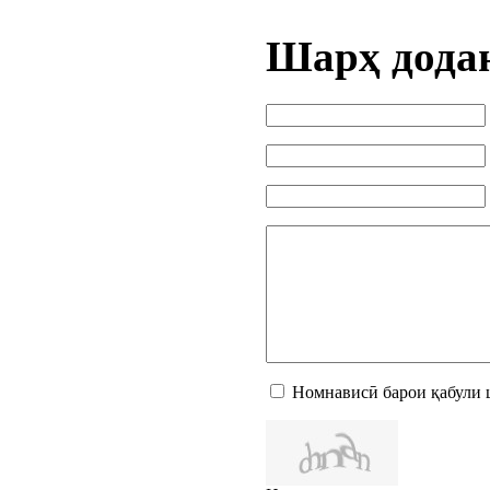
Шарҳ дода
Номнависӣ барои қабули 