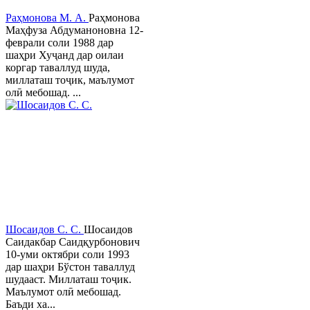
Раҳмонова М. А.
Раҳмонова
Маҳфуза Абдуманоновна 12-
феврали соли 1988 дар
шаҳри Хуҷанд дар оилаи
коргар таваллуд шуда,
миллаташ тоҷик, маълумот
олӣ мебошад. ...
Шосаидов С. С.
Шосаидов
Саидакбар Саидқурбонович
10-уми октябри соли 1993
дар шаҳри Бўстон таваллуд
шудааст. Миллаташ тоҷик.
Маълумот олӣ мебошад.
Баъди ха...