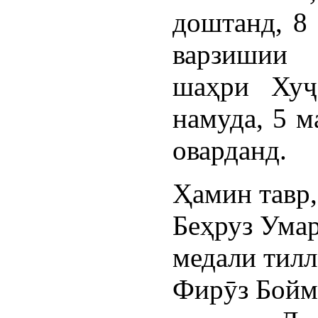
доштанд, 8 
варзишии 
шаҳри Хуҷ
намуда, 5 м
оварданд.
Ҳамин тавр,
Беҳруз Умар
медали тилл
Фирӯз Бойма