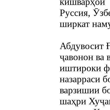
кишварҳои  
Руссия, Ӯзб
ширкат нам
Абдувосит Ғ
ҷавонон ва 
иштироки фа
назарраси б
варзишии бо
шаҳри Хуҷан