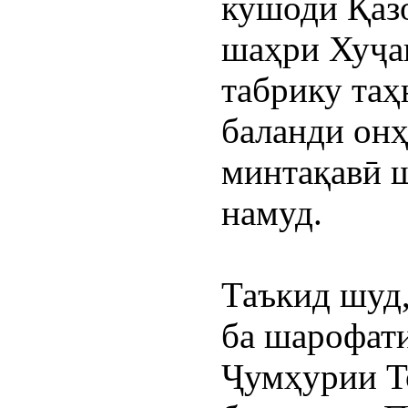
кушоди Қазо
шаҳри Хуҷа
табрику таҳ
баланди онҳ
минтақавӣ ш
намуд.
Таъкид шуд,
ба шарофати
Ҷумҳурии То