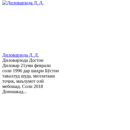
Диловарзода Д. Д.
Диловарзода Достон
Диловар 21уми феврали
соли 1996 дар шаҳри Бӯстон
таваллуд шуда, миллатааш
тоҷик, маълумот олӣ
мебошад. Соли 2018
Донишкад...