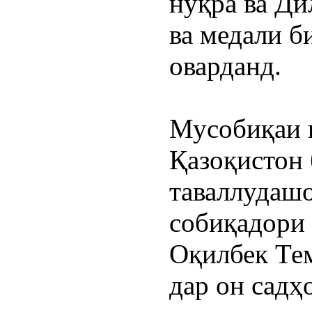
нуқра ва Ди
ва медали б
оварданд.
Мусобиқаи к
Қазоқистон 
таваллудашо
собиқадори 
Оқилбек Тем
дар он садҳ