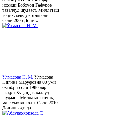
ноҳияи Бобоҷон Ғафуров
таваллуд шудааст. Миллаташ
тоҷик, маълумоташ олӣ.
Соли 2005 Дони...
Ӯлмасова Н. М.
Ӯлмасова
Нигина Маруфовна 08-уми
октябри соли 1980 дар
шаҳри Хуҷанд таваллуд
шудааст. Миллаташ тоҷик,
маълумоташ олӣ. Соли 2010
Донишгоҳи да...