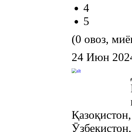
4
5
(0 овоз, миё
24 Июн 202
Қазоқисто
Ӯзбекист