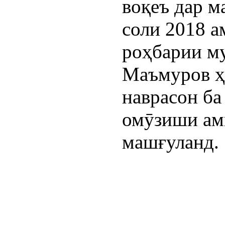
воқеъ дар ма
соли 2018 а
роҳбарии му
Маъмуров ҳа
наврасон ба
омӯзиши ами
машғуланд.