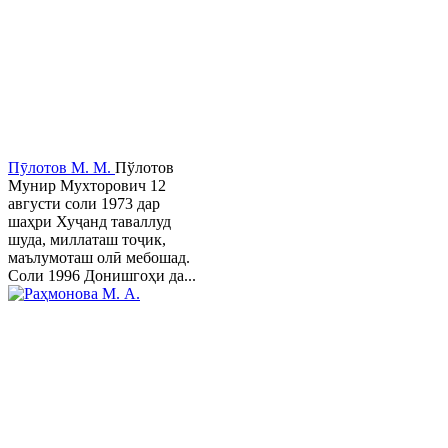
Пӯлотов М. М.
Пўлотов
Мунир Мухторович 12
августи соли 1973 дар
шаҳри Хуҷанд таваллуд
шуда, миллаташ тоҷик,
маълумоташ олӣ мебошад.
Соли 1996 Донишгоҳи да...