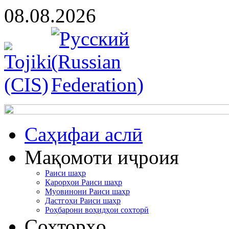
08.08.2026
Cаҳифаи аслӣ
Мақомоти иҷроия
Раиси шаҳр
Қарорҳои Раиси шаҳр
Муовинони Раиси шаҳр
Дастгоҳи Раиси шаҳр
Роҳбарони воҳидҳои сохторӣ
Сохторҳо