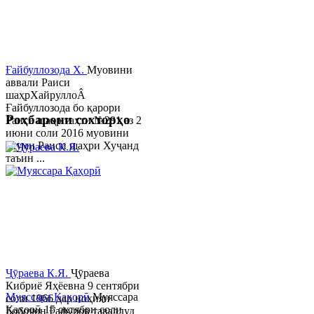
Ғайбуллозода Х.
Муовини
аввали Раиси
шаҳрХайруллоÂ
Ғайбуллозода бо қарори
Роҳбарони сохторҳо
Раиси шаҳр таҳти №281 аз 2
июни соли 2016 муовини
якуми Раиси шаҳри Хуҷанд
таъин ...
Ҷӯраева К.Я.
Ҷӯраева
Кибриё Яҳёевна 9 сентябри
Муяссара Қаҳорӣ
Муяссара
соли 1966 дар ноҳияи
Қаҳорӣ 15 октябри соли
Бобоҷон Ғафуров таваллуд