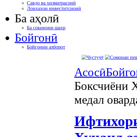
Савдо ва хизматрасонӣ
Лоиҳаҳои инвеститсионӣ
Ба аҳолӣ
Ба сокинони шаҳр
Бойгонӣ
Бойгонии ахборот
Асосӣ
Бойго
Боксчиёни Х
медал овард
Ифтихори