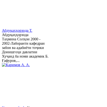
Абдуқаҳҳорзода Т.
Абдуқаҳҳорзода
Таҳмина Солҳои 2000 -
2002-Лаборанти кафедраи
забон ва адабиёти тоҷики
Донишгоҳи давлатии
Хуҷанд ба номи академик Б.
Ғафуров,...