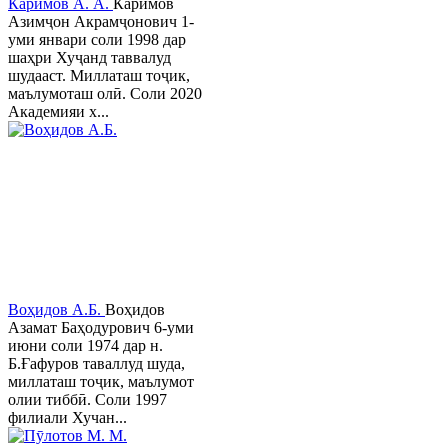
Каримов А. А.
Каримов
Азимҷон Акрамҷонович 1-
уми январи соли 1998 дар
шаҳри Хуҷанд таввалуд
шудааст. Миллаташ тоҷик,
маълумоташ олӣ. Соли 2020
Академияи х...
Воҳидов А.Б.
Воҳидов
Азамат Баҳодурович 6-уми
июни соли 1974 дар н.
Б.Ғафуров таваллуд шуда,
миллаташ тоҷик, маълумот
олии тиббӣ. Соли 1997
филиали Хучан...