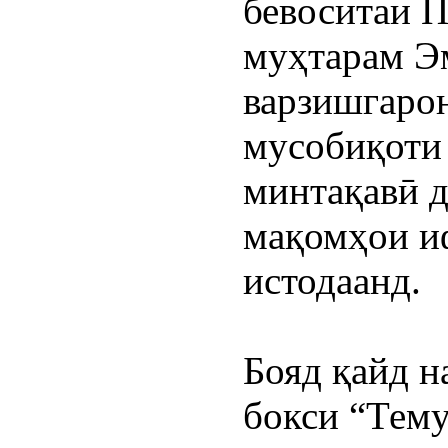
бевоситаи П
муҳтарам Эм
варзишгарон
мусобиқоти 
минтақавӣ д
мақомҳои иф
истодаанд.
Бояд қайд н
бокси “Тему