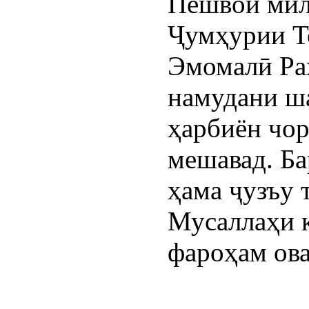
Пешвои милл
Ҷумҳурии Т
Эмомалӣ Раҳ
намудани ша
ҳарбиён чор
мешавад. Ба
ҳама ҷузъу 
Мусаллаҳи 
фароҳам ова