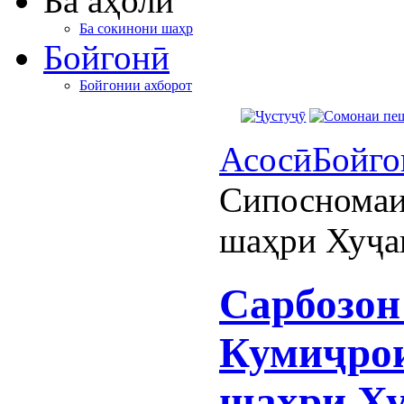
Ба аҳолӣ
Ба сокинони шаҳр
Бойгонӣ
Бойгонии ахборот
Асосӣ
Бойго
Сипосномаи
шаҳри Хуҷа
Сарбозон
Кумиҷро
шаҳри Х