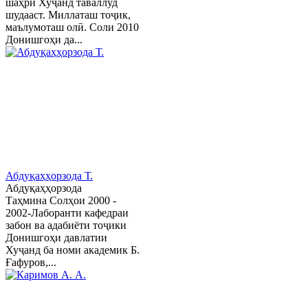
шаҳри Хуҷанд таваллуд
шудааст. Миллаташ тоҷик,
маълумоташ олӣ. Соли 2010
Донишгоҳи да...
Абдуқаҳҳорзода Т.
Абдуқаҳҳорзода
Таҳмина Солҳои 2000 -
2002-Лаборанти кафедраи
забон ва адабиёти тоҷики
Донишгоҳи давлатии
Хуҷанд ба номи академик Б.
Ғафуров,...