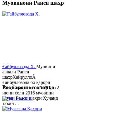
Муовинони Раиси шаҳр
Ғайбуллозода Х.
Муовини
аввали Раиси
шаҳрХайруллоÂ
Ғайбуллозода бо қарори
Роҳбарони сохторҳо
Раиси шаҳр таҳти №281 аз 2
июни соли 2016 муовини
якуми Раиси шаҳри Хуҷанд
таъин ...