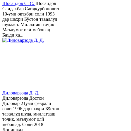
Шосаидов С. С.
Шосаидов
Саидакбар Саидқурбонович
10-уми октябри соли 1993
дар шаҳри Бўстон таваллуд
шудааст. Миллаташ тоҷик.
Маълумот олӣ мебошад.
Баъди ха...
Диловарзода Д. Д.
Диловарзода Достон
Диловар 21уми феврали
соли 1996 дар шаҳри Бӯстон
таваллуд шуда, миллатааш
тоҷик, маълумот олӣ
мебошад. Соли 2018
Донишкад...