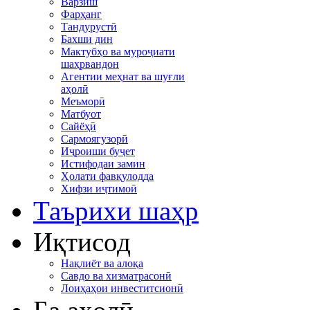
Варзиш
Фарҳанг
Тандурустӣ
Бахши дин
Мактубҳо ва муроҷиати
шаҳрвандон
Агентии меҳнат ва шуғли
аҳолӣ
Меъморӣ
Матбуот
Сайёҳӣ
Сармоягузорӣ
Иҷроиши буҷет
Истифодаи замин
Ҳолати фавқулодда
Хифзи иҷтимоӣ
Таърихи шаҳр
Иқтисод
Нақлиёт ва алоқа
Савдо ва хизматрасонӣ
Лоиҳаҳои инвеститсионӣ