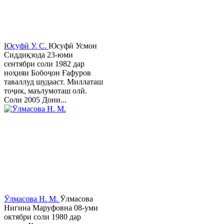
Юсуфӣ У. C.
Юсуфӣ Усмон
Сиддиқзода 23-юми
сентябри соли 1982 дар
ноҳияи Бобоҷон Ғафуров
таваллуд шудааст. Миллаташ
тоҷик, маълумоташ олӣ.
Соли 2005 Дони...
Ӯлмасова Н. М.
Ӯлмасова
Нигина Маруфовна 08-уми
октябри соли 1980 дар