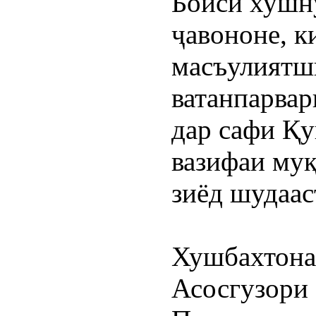
Боиси хушну
ҷавононе, к
масъулиятши
ватанпарвар
дар сафи Қу
вазифаи муқ
зиёд шудаас
Хушбахтона,
Асосгузори 