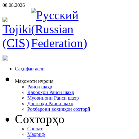
08.08.2026
Cаҳифаи аслӣ
Мақомоти иҷроия
Раиси шаҳр
Қарорҳои Раиси шаҳр
Муовинони Раиси шаҳр
Дастгоҳи Раиси шаҳр
Роҳбарони воҳидҳои сохторӣ
Сохторҳо
Саноат
Маориф