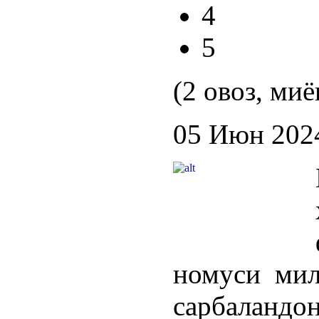
4
5
(2 овоз, миё
05 Июн 202
номуси мил
сарбаланд