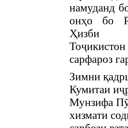
намуданд б
онҳо бо Р
Ҳизби Х
Тоҷикист
сарфароз га
Зимни қадрш
Кумитаи иҷр
Мунзифа Пӯл
хизмати сод
сарбози ват