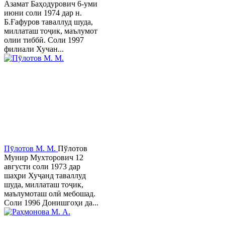
Азамат Баҳодурович 6-уми
июни соли 1974 дар н.
Б.Ғафуров таваллуд шуда,
миллаташ тоҷик, маълумот
олии тиббӣ. Соли 1997
филиали Хучан...
Пӯлотов М. М.
Пўлотов
Мунир Мухторович 12
августи соли 1973 дар
шаҳри Хуҷанд таваллуд
шуда, миллаташ тоҷик,
маълумоташ олӣ мебошад.
Соли 1996 Донишгоҳи да...