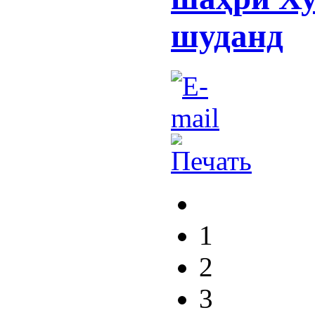
шуданд
1
2
3