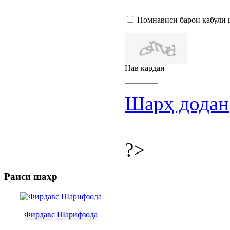
Номнависӣ барои қабули 
Нав кардан
Шарҳ додан
?>
Раиси шаҳр
Фирдавс Шарифзода