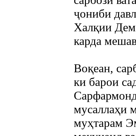
ҷониби давл
Халқии Демо
карда мешав
Воқеан, сар
ки барои сад
Сарфармонд
мусаллаҳи м
муҳтарам Эм