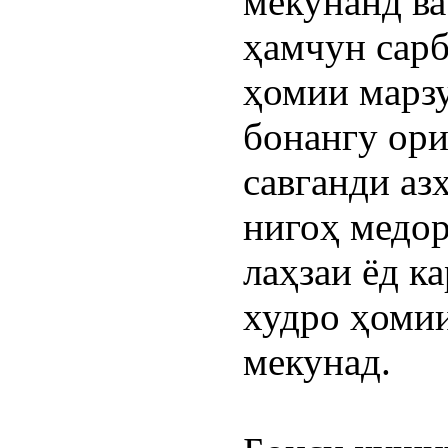
мекунанд ва 
ҳамчун сарб
ҳомии марзу
бонангу ори 
савганди аз
нигоҳ медора
лаҳзаи ёд к
худро ҳомии
мекунад.