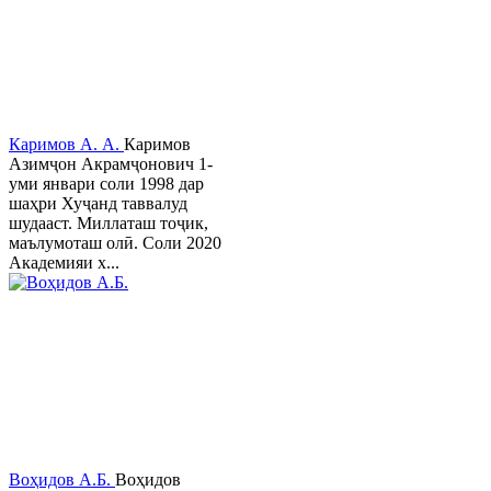
Каримов А. А.
Каримов
Азимҷон Акрамҷонович 1-
уми январи соли 1998 дар
шаҳри Хуҷанд таввалуд
шудааст. Миллаташ тоҷик,
маълумоташ олӣ. Соли 2020
Академияи х...
Воҳидов А.Б.
Воҳидов