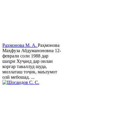
Раҳмонова М. А.
Раҳмонова
Маҳфуза Абдуманоновна 12-
феврали соли 1988 дар
шаҳри Хуҷанд дар оилаи
коргар таваллуд шуда,
миллаташ тоҷик, маълумот
олӣ мебошад. ...