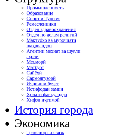
Промышленность
Образование
Спорт и Туризм
Ремесленники
Отдел здравоохранения
Отдел по делам религий
Мактубҳо ва муроҷиати
шаҳрвандон
Агентии меҳнат ва шуғли
аҳолӣ
Меъморӣ
Матбуот
Сайёҳӣ
Сармоягузорӣ
Иҷроиши буҷет
Истифодаи замин
Ҳолати фавқулодда
Хифзи иҷтимоӣ
История города
Экономика
Транспорт и связь