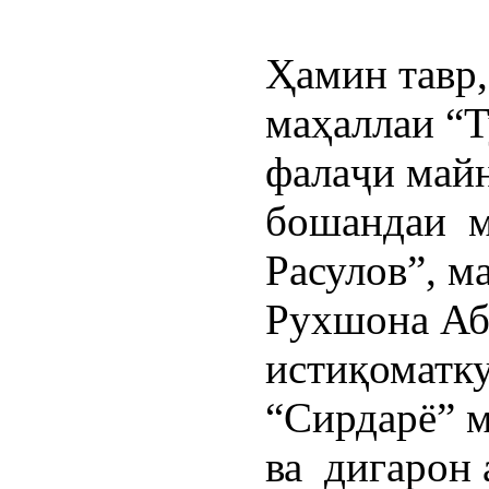
Ҳамин тавр,
маҳаллаи “Т
фалаҷи майн
бошандаи  м
Расулов”, м
Рухшона Аб
истиқоматку
“Сирдарё” м
ва  дигарон 