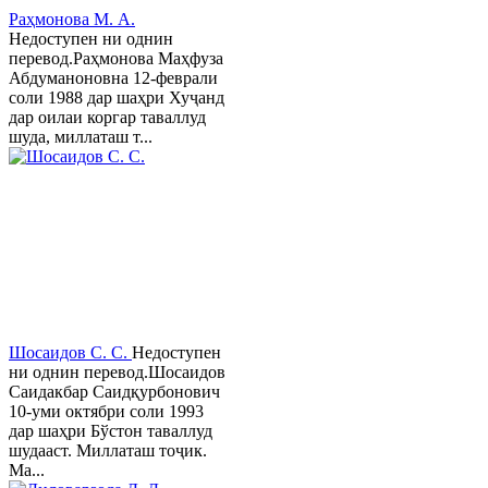
Раҳмонова М. А.
Недоступен ни однин
перевод.Раҳмонова Маҳфуза
Абдуманоновна 12-феврали
соли 1988 дар шаҳри Хуҷанд
дар оилаи коргар таваллуд
шуда, миллаташ т...
Шосаидов С. С.
Недоступен
ни однин перевод.Шосаидов
Саидакбар Саидқурбонович
10-уми октябри соли 1993
дар шаҳри Бўстон таваллуд
шудааст. Миллаташ тоҷик.
Ма...