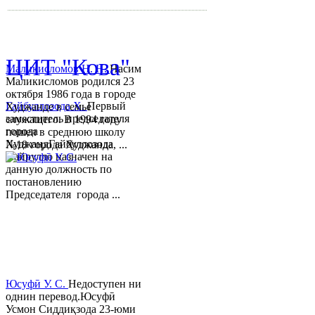
© 2013-2018 Разработчик и 
ЦИТ "Кова"
Маликисломов Н. Н.
Насим
Маликисломов родился 23
октября 1986 года в городе
Гайбуллозода Х.
Первый
Худжанде в семье
заместитель председателя
служащего. В 1994 году
города
пошел в среднюю школу
ХуджандГайбуллозода
№18 города Худжанда, ...
Хайрулло назначен на
данную должность по
постановлению
Председателя города ...
Юсуфӣ У. C.
Недоступен ни
однин перевод.Юсуфӣ
Усмон Сиддиқзода 23-юми