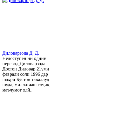
Диловарзода Д. Д.
Недоступен ни однин
перевод.Диловарзода
Достон Диловар 21уми
феврали соли 1996 дар
шаҳри Бӯстон таваллуд
шуда, миллатааш тоҷик,
маълумот олӣ...