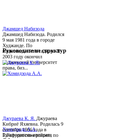
Джамшед Набизода
Джамшед Набизода. Родился
9 мая 1981 года в городе
Худжанде. По
Руководители структур
национальности таджик. В
2003 году окончил
Таджикский университет
права, биз...
Джураева К. Я.
Джураева
Кибриё Яхяевна. Родилась 9
Хомидзода А.А.
сентября 1966 года в
Руководитель аппарата
Б.Гафуровском районе, по