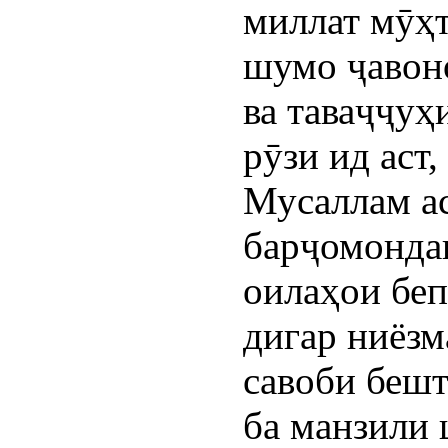
миллат мӯҳ
шумо ҷавоно
ва таваҷҷуҳ
рӯзи ид аст
Мусаллам аст
барҷомондаг
оилаҳои беп
дигар ниёзм
савоби бешт
ба манзили