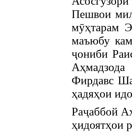
Асосгузор
Пешвои мил
мӯҳтарам Э
маъюбу кам
ҷониби Раи
Аҳмадзода
Фирдавс Ша
ҳадяҳои идо
Раҷаббой Аҳ
ҳидоятҳои 