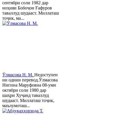
сентябри соли 1982 дар
ноҳияи Бобоҷон Ғафуров
таваллуд шудааст. Миллаташ
тоҷик, ма...
Ӯлмасова Н. М.
Недоступен
ни однин перевод.Ӯлмасова
Нигина Маруфовна 08-уми
октябри соли 1980 дар
шаҳри Хуҷанд таваллуд
шудааст. Миллаташ тоҷик,
маълумоташ...