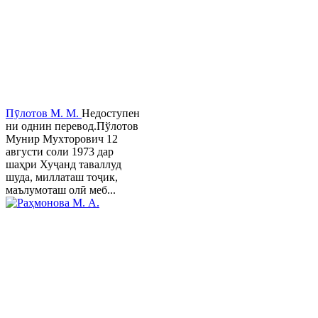
Пӯлотов М. М.
Недоступен
ни однин перевод.Пўлотов
Мунир Мухторович 12
августи соли 1973 дар
шаҳри Хуҷанд таваллуд
шуда, миллаташ тоҷик,
маълумоташ олӣ меб...