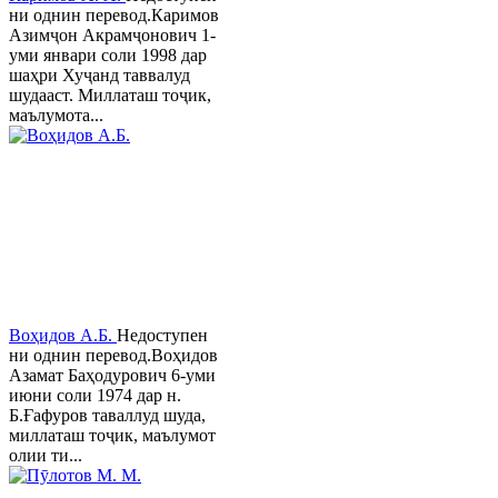
ни однин перевод.Каримов
Азимҷон Акрамҷонович 1-
уми январи соли 1998 дар
шаҳри Хуҷанд таввалуд
шудааст. Миллаташ тоҷик,
маълумота...
Воҳидов А.Б.
Недоступен
ни однин перевод.Воҳидов
Азамат Баҳодурович 6-уми
июни соли 1974 дар н.
Б.Ғафуров таваллуд шуда,
миллаташ тоҷик, маълумот
олии ти...