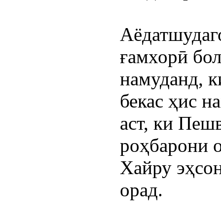
Аёдатшудаго
ғамхорӣ бол
намуданд, к
бекас ҳис н
аст, ки Пеш
роҳбарони о
Хайру эҳсон
орад.