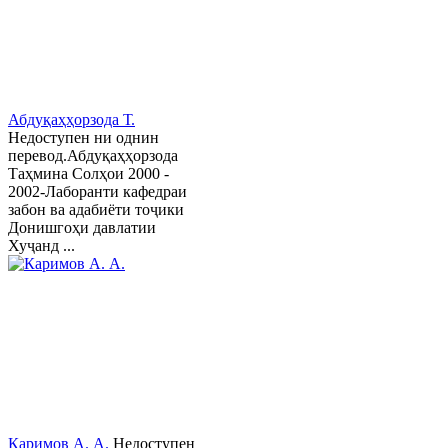
Абдуқаҳҳорзода Т.
Недоступен ни однин
перевод.Абдуқаҳҳорзода
Таҳмина Солҳои 2000 -
2002-Лаборанти кафедраи
забон ва адабиёти тоҷики
Донишгоҳи давлатии
Хуҷанд ...
Каримов А. А.
Недоступен