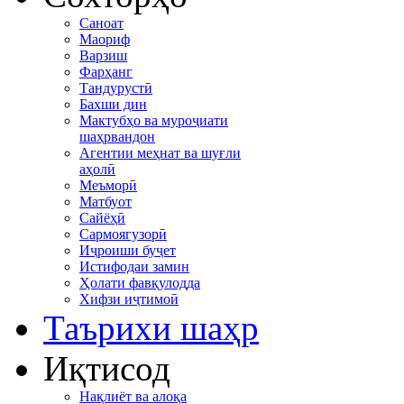
Саноат
Маориф
Варзиш
Фарҳанг
Тандурустӣ
Бахши дин
Мактубҳо ва муроҷиати
шаҳрвандон
Агентии меҳнат ва шуғли
аҳолӣ
Меъморӣ
Матбуот
Сайёҳӣ
Сармоягузорӣ
Иҷроиши буҷет
Истифодаи замин
Ҳолати фавқулодда
Хифзи иҷтимоӣ
Таърихи шаҳр
Иқтисод
Нақлиёт ва алоқа