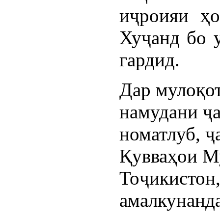
иҷроияи ҳо
Хуҷанд бо у
гардид.
Дар мулоқот
намудани ҷа
номатлуб, ҷ
Қувваҳои М
Тоҷикистон
амалкунанда