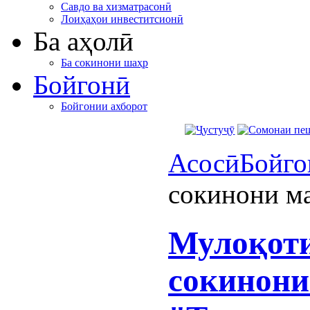
Савдо ва хизматрасонӣ
Лоиҳаҳои инвеститсионӣ
Ба аҳолӣ
Ба сокинони шаҳр
Бойгонӣ
Бойгонии ахборот
Асосӣ
Бойго
сокинони м
Мулоқоти
сокинони