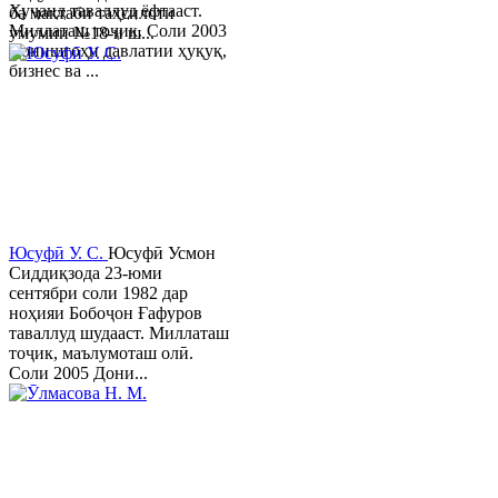
Хуҷанд таваллуд ёфтааст.
ба мактаби таҳсилоти
Миллаташ тоҷик. Соли 2003
умумии №18-и ш...
Донишгоҳи давлатии ҳуқуқ,
бизнес ва ...
Юсуфӣ У. C.
Юсуфӣ Усмон
Сиддиқзода 23-юми
сентябри соли 1982 дар
ноҳияи Бобоҷон Ғафуров
таваллуд шудааст. Миллаташ
тоҷик, маълумоташ олӣ.
Соли 2005 Дони...