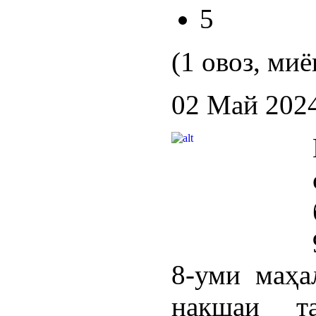
5
(1 овоз, миё
02 Май 202
8-уми маҳа
нақшаи та