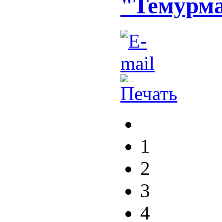
"Темурм
1
2
3
4