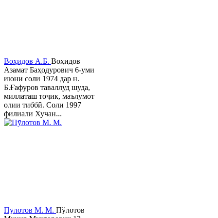
Воҳидов А.Б.
Воҳидов
Азамат Баҳодурович 6-уми
июни соли 1974 дар н.
Б.Ғафуров таваллуд шуда,
миллаташ тоҷик, маълумот
олии тиббӣ. Соли 1997
филиали Хучан...
Пӯлотов М. М.
Пўлотов