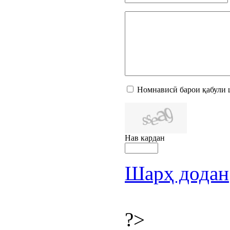
Номнависӣ барои қабули 
Нав кардан
Шарҳ додан
?>