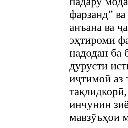
падару мода
фарзанд” ва
анъана ва ҷ
эҳтироми фа
надодан ба б
дурусти ист
иҷтимоӣ аз 
тақлидкорӣ,
инчунин зиё
мавзӯъҳои м