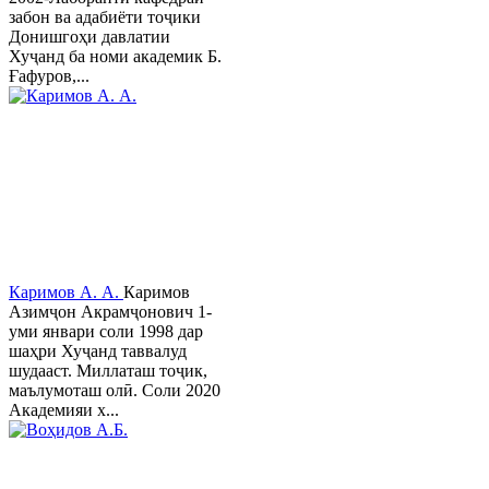
забон ва адабиёти тоҷики
Донишгоҳи давлатии
Хуҷанд ба номи академик Б.
Ғафуров,...
Каримов А. А.
Каримов
Азимҷон Акрамҷонович 1-
уми январи соли 1998 дар
шаҳри Хуҷанд таввалуд
шудааст. Миллаташ тоҷик,
маълумоташ олӣ. Соли 2020
Академияи х...