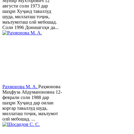
Мунир Мухторович 12
августи соли 1973 дар
шаҳри Хуҷанд таваллуд
шуда, миллаташ тоҷик,
маълумоташ олӣ мебошад.
Соли 1996 Донишгоҳи да...
Раҳмонова М. А.
Раҳмонова
Маҳфуза Абдуманоновна 12-
феврали соли 1988 дар
шаҳри Хуҷанд дар оилаи
коргар таваллуд шуда,
миллаташ тоҷик, маълумот
олӣ мебошад. ...