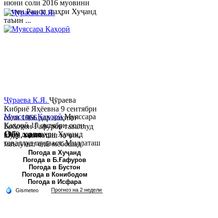
июни соли 2016 муовини
якуми Раиси шаҳри Хуҷанд
таъин ...
Ҷӯраева К.Я.
Ҷӯраева
Кибриё Яҳёевна 9 сентябри
Муяссара Қаҳорӣ
Муяссара
соли 1966 дар ноҳияи
Қаҳорӣ 15 октябри соли
Бобоҷон Ғафуров таваллуд
Обу хаво
1979 дар шаҳри Хуҷанд
шуда, миллаташ тоҷик,
таваллуд шудааст. Миллаташ
маълумот олӣ мебошад.
тоҷик. Маълумот олӣ. Соли
Соли 1997 Донишг...
Погода в Хуҷанд
Погода в Б.Ғафуров
2002 Донишгоҳи давлатии
Погода в Бустон
Хуҷанд ба...
Погода в Конибодом
Погода в Исфара