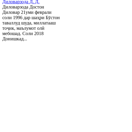
Диловарзода Д. Д.
Диловарзода Достон
Диловар 21уми феврали
соли 1996 дар шаҳри Бӯстон
таваллуд шуда, миллатааш
тоҷик, маълумот олӣ
мебошад. Соли 2018
Донишкад...