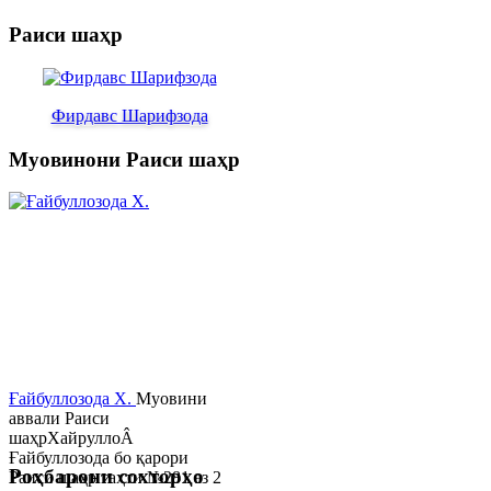
Раиси шаҳр
Фирдавс Шарифзода
Муовинони Раиси шаҳр
Ғайбуллозода Х.
Муовини
аввали Раиси
шаҳрХайруллоÂ
Ғайбуллозода бо қарори
Роҳбарони сохторҳо
Раиси шаҳр таҳти №281 аз 2