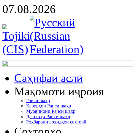
07.08.2026
Cаҳифаи аслӣ
Мақомоти иҷроия
Раиси шаҳр
Қарорҳои Раиси шаҳр
Муовинони Раиси шаҳр
Дастгоҳи Раиси шаҳр
Роҳбарони воҳидҳои сохторӣ
Сохторҳо