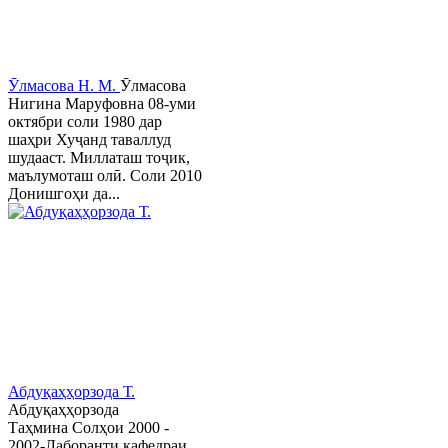
Ӯлмасова Н. М.
Ӯлмасова
Нигина Маруфовна 08-уми
октябри соли 1980 дар
шаҳри Хуҷанд таваллуд
шудааст. Миллаташ тоҷик,
маълумоташ олӣ. Соли 2010
Донишгоҳи да...
Абдуқаҳҳорзода Т.
Абдуқаҳҳорзода
Таҳмина Солҳои 2000 -
2002-Лаборанти кафедраи