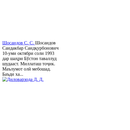
Шосаидов С. С.
Шосаидов
Саидакбар Саидқурбонович
10-уми октябри соли 1993
дар шаҳри Бўстон таваллуд
шудааст. Миллаташ тоҷик.
Маълумот олӣ мебошад.
Баъди ха...