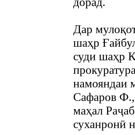
дорад.
Дар мулоқот
шаҳр Ғайбул
суди шаҳр Қ
прокуратура
намояндаи 
Сафаров Ф.,
маҳал Раҷаб
суханронӣ н