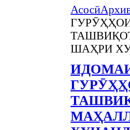
Асосӣ
Архи
ГУРӮҲҲОИ
ТАШВИҚО
ШАҲРИ Х
ИДОМАИ
ГУРӮҲҲ
ТАШВИҚ
МАҲАЛ