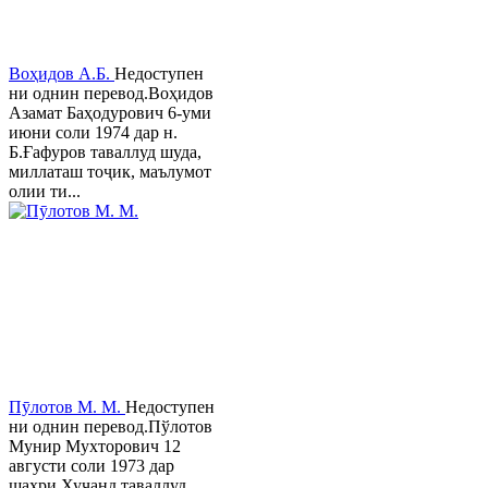
Воҳидов А.Б.
Недоступен
ни однин перевод.Воҳидов
Азамат Баҳодурович 6-уми
июни соли 1974 дар н.
Б.Ғафуров таваллуд шуда,
миллаташ тоҷик, маълумот
олии ти...
Пӯлотов М. М.
Недоступен
ни однин перевод.Пўлотов
Мунир Мухторович 12
августи соли 1973 дар
шаҳри Хуҷанд таваллуд