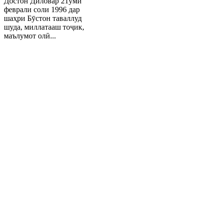
Достон Диловар 21уми
феврали соли 1996 дар
шаҳри Бӯстон таваллуд
шуда, миллатааш тоҷик,
маълумот олӣ...