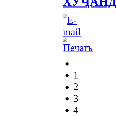
ХУҶАН
1
2
3
4