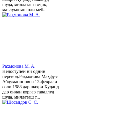
шуда, миллаташ тоҷик,
маълумоташ олӣ меб...
Раҳмонова М. А.
Недоступен ни однин
перевод.Раҳмонова Маҳфуза
Абдуманоновна 12-феврали
соли 1988 дар шаҳри Хуҷанд
дар оилаи коргар таваллуд
шуда, миллаташ т...