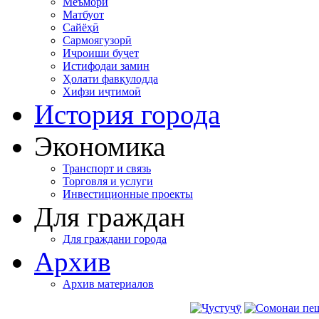
Меъморӣ
Матбуот
Сайёҳӣ
Сармоягузорӣ
Иҷроиши буҷет
Истифодаи замин
Ҳолати фавқулодда
Хифзи иҷтимоӣ
История города
Экономика
Транспорт и связь
Торговля и услуги
Инвестиционные проекты
Для граждан
Для граждани города
Архив
Архив материалов