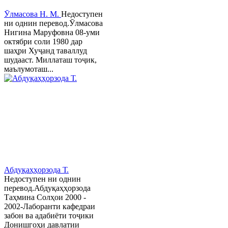
Ӯлмасова Н. М.
Недоступен
ни однин перевод.Ӯлмасова
Нигина Маруфовна 08-уми
октябри соли 1980 дар
шаҳри Хуҷанд таваллуд
шудааст. Миллаташ тоҷик,
маълумоташ...
Абдуқаҳҳорзода Т.
Недоступен ни однин
перевод.Абдуқаҳҳорзода
Таҳмина Солҳои 2000 -
2002-Лаборанти кафедраи
забон ва адабиёти тоҷики
Донишгоҳи давлатии