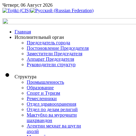
Четверг, 06 Август 2026
Главная
Исполнительный орган
Председатель города
Постоновление Председателя
Заместители Председателя
Аппарат Председателя
Руководители структур
Структура
Промышленность
Образование
Спорт и Туризм
Ремесленники
Отдел здравоохранения
Отдел по делам религий
Мактубҳо ва муроҷиати
шаҳрвандон
Агентии меҳнат ва шуғли
аҳолӣ