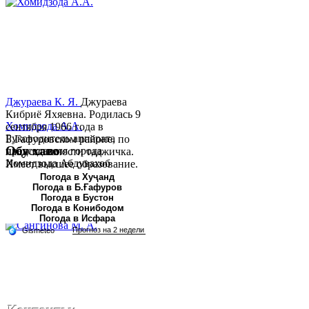
Джураева К. Я.
Джураева
Кибриё Яхяевна. Родилась 9
Хомидзода А.А.
сентября 1966 года в
Руководитель аппарата
Б.Гафуровском районе, по
Обу хаво
председателя города
национальности таджичка.
Хомидзода Абдувахоб
Имеет высшее образование.
Абдумаджид родился 8
В 1997 ...
Погода в Хуҷанд
Погода в Б.Ғафуров
июня 1978 года в городе
Погода в Бустон
Худжанде. По
Погода в Конибодом
национальности...
Погода в Исфара