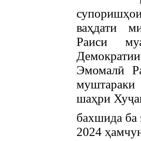
супоришҳ
ваҳдати м
Раиси му
Демократи
Эмомалӣ Р
муштарак
шаҳри Хуҷа
бахшида ба 
2024 ҳамчун