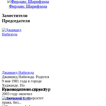
Фирдавс Шарифзода
Заместители
Председателя
Джамшед Набизода
Джамшед Набизода. Родился
9 мая 1981 года в городе
Худжанде. По
Руководители структур
национальности таджик. В
2003 году окончил
Таджикский университет
права, биз...