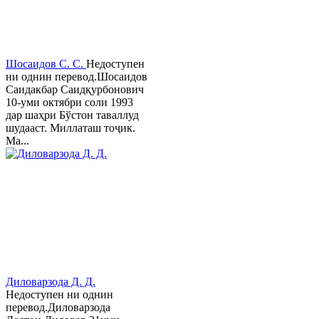
Шосаидов С. С.
Недоступен
ни однин перевод.Шосаидов
Саидакбар Саидқурбонович
10-уми октябри соли 1993
дар шаҳри Бўстон таваллуд
шудааст. Миллаташ тоҷик.
Ма...
Диловарзода Д. Д.
Недоступен ни однин
перевод.Диловарзода