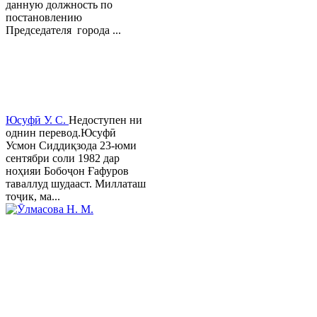
данную должность по
постановлению
Председателя города ...
Юсуфӣ У. C.
Недоступен ни
однин перевод.Юсуфӣ
Усмон Сиддиқзода 23-юми
сентябри соли 1982 дар
ноҳияи Бобоҷон Ғафуров
таваллуд шудааст. Миллаташ
тоҷик, ма...