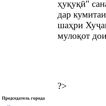
ҳуқуқӣ" сан
дар кумитаи
шаҳри Хуҷан
мулоқот дои
?>
Председатель города