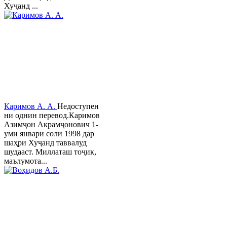
Хуҷанд ...
Каримов А. А.
Недоступен
ни однин перевод.Каримов
Азимҷон Акрамҷонович 1-
уми январи соли 1998 дар
шаҳри Хуҷанд таввалуд
шудааст. Миллаташ тоҷик,
маълумота...