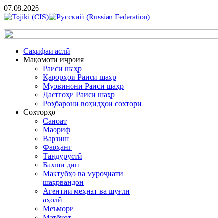
07.08.2026
Cаҳифаи аслӣ
Мақомоти иҷроия
Раиси шаҳр
Қарорҳои Раиси шаҳр
Муовинони Раиси шаҳр
Дастгоҳи Раиси шаҳр
Роҳбарони воҳидҳои сохторӣ
Сохторҳо
Саноат
Маориф
Варзиш
Фарҳанг
Тандурустӣ
Бахши дин
Мактубҳо ва муроҷиати
шаҳрвандон
Агентии меҳнат ва шуғли
аҳолӣ
Меъморӣ
Матбуот