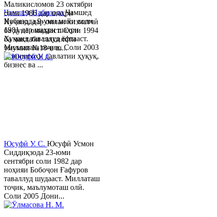
Маликисломов 23 октябри
Ҷамшед Набизода
Ҷамшед
соли 1986 дар шаҳри
Набизода 9-уми майи соли
Хуҷанд, дар оилаи хизматчӣ
1981 дар шаҳри шаҳри
ба дунё омадааст. Соли 1994
Хуҷанд таваллуд ёфтааст.
ба мактаби таҳсилоти
Миллаташ тоҷик. Соли 2003
умумии №18-и ш...
Донишгоҳи давлатии ҳуқуқ,
бизнес ва ...
Юсуфӣ У. C.
Юсуфӣ Усмон
Сиддиқзода 23-юми
сентябри соли 1982 дар
ноҳияи Бобоҷон Ғафуров
таваллуд шудааст. Миллаташ
тоҷик, маълумоташ олӣ.
Соли 2005 Дони...