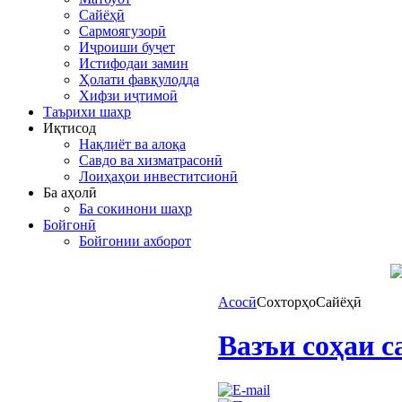
Сайёҳӣ
Сармоягузорӣ
Иҷроиши буҷет
Истифодаи замин
Ҳолати фавқулодда
Хифзи иҷтимоӣ
Таърихи шаҳр
Иқтисод
Нақлиёт ва алоқа
Савдо ва хизматрасонӣ
Лоиҳаҳои инвеститсионӣ
Ба аҳолӣ
Ба сокинони шаҳр
Бойгонӣ
Бойгонии ахборот
Асосӣ
Сохторҳо
Сайёҳӣ
Вазъи соҳаи с