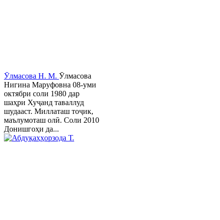
Ӯлмасова Н. М.
Ӯлмасова
Нигина Маруфовна 08-уми
октябри соли 1980 дар
шаҳри Хуҷанд таваллуд
шудааст. Миллаташ тоҷик,
маълумоташ олӣ. Соли 2010
Донишгоҳи да...