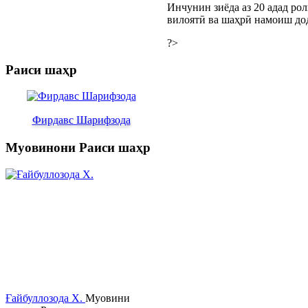
Инчунин зиёда аз 20 адад ро
вилоятӣ ва шаҳрӣ намоиш дод
?>
Раиси шаҳр
Фирдавс Шарифзода
Муовинони Раиси шаҳр
Ғайбуллозода Х.
Муовини