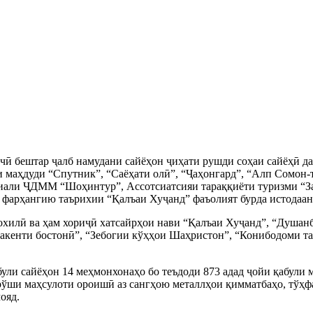
рчӣ бештар ҷалб намудани сайёҳон ҷиҳати рушди соҳаи сайёҳӣ да
 маҳдуди “Спутник”, “Саёҳати олӣ”, “Ҷаҳонгард”, “Алп Сомон-
иали ҶДММ “Шоҳинтур”, Ассотсиатсияи тараққиёти туризми “
 фарҳангию таърихии “Қалъаи Хуҷанд” фаъолият бурда истодаан
охилӣ ва ҳам хориҷӣ хатсайрҳои нави “Қалъаи Хуҷанд”, “Душан
акенти бостонӣ”, “Зебогии кўҳҳои Шаҳристон”, “Конибодоми та
були сайёҳон 14 меҳмонхонаҳо бо теъдоди 873 адад ҷойи қабули
рўши маҳсулоти ороишӣ аз сангҳою металлҳои қимматбаҳо, тўҳф
ояд.