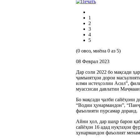
1
2
3
4
5
(0 овоз, миёна 0 аз 5)
08 Феврал 2023
Дар соли 2022 бо мақсади ҳа
ҷамъиятҳои дорои масъулияти
илми истеҳсолии Асил”, фил
муассисаи давлатии Маҷмааи
Бо мақсади ҷалби сайёҳони д
“Водии ҳунармандон”, “Панҷ
фаъолияти пурсамар доранд.
Айни ҳол, дар шаҳр барои қа
сайёҳон 16 адад нуқтаҳои фу
ҳунармандон фаъолият менам