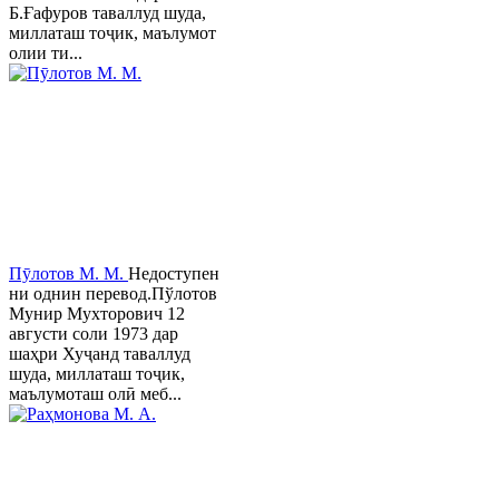
Б.Ғафуров таваллуд шуда,
миллаташ тоҷик, маълумот
олии ти...
Пӯлотов М. М.
Недоступен
ни однин перевод.Пўлотов
Мунир Мухторович 12
августи соли 1973 дар
шаҳри Хуҷанд таваллуд
шуда, миллаташ тоҷик,
маълумоташ олӣ меб...