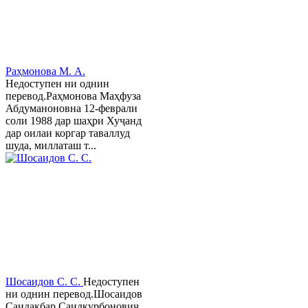
Раҳмонова М. А.
Недоступен ни однин
перевод.Раҳмонова Маҳфуза
Абдуманоновна 12-феврали
соли 1988 дар шаҳри Хуҷанд
дар оилаи коргар таваллуд
шуда, миллаташ т...
Шосаидов С. С.
Недоступен
ни однин перевод.Шосаидов
Саидакбар Саидқурбонович