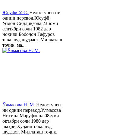
Юсуфӣ У. C.
Недоступен ни
однин перевод.Юсуфӣ
Усмон Сиддиқзода 23-юми
сентябри соли 1982 дар
ноҳияи Бобоҷон Ғафуров
таваллуд шудааст. Миллаташ
тоҷик, ма...
Ӯлмасова Н. М.
Недоступен
ни однин перевод.Ӯлмасова
Нигина Маруфовна 08-уми
октябри соли 1980 дар
шаҳри Хуҷанд таваллуд
шудааст. Миллаташ тоҷик,