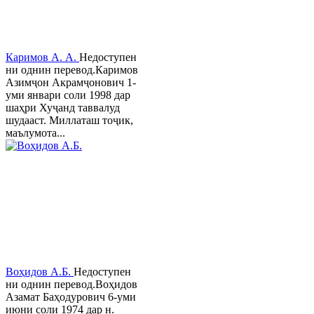
Каримов А. А.
Недоступен
ни однин перевод.Каримов
Азимҷон Акрамҷонович 1-
уми январи соли 1998 дар
шаҳри Хуҷанд таввалуд
шудааст. Миллаташ тоҷик,
маълумота...
Воҳидов А.Б.
Недоступен
ни однин перевод.Воҳидов
Азамат Баҳодурович 6-уми
июни соли 1974 дар н.