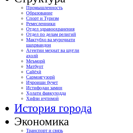
Промышленность
Образование
Спорт и Туризм
Ремесленники
Отдел здравоохранения
Отдел по делам религий
Мактубҳо ва муроҷиати
шаҳрвандон
Агентии меҳнат ва шуғли
аҳолӣ
Меъморӣ
Матбуот
Сайёҳӣ
Сармоягузорӣ
Иҷроиши буҷет
Истифодаи замин
Ҳолати фавқулодда
Хифзи иҷтимоӣ
История города
Экономика
Транспорт и связь