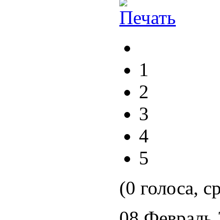
1
2
3
4
5
(0 голоса, с
08 Февраль