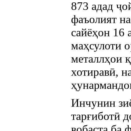
873 адад ҷо
фаъолият на
сайёҳон 16 
маҳсулоти 
металлҳои 
хотиравӣ, н
ҳунармандо
Инчунин зиё
тарғиботӣ д
вобаста ба 