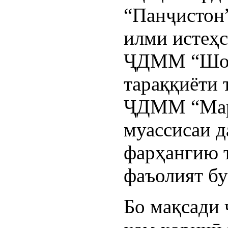
“Панҷистон”
илми истеҳс
ҶДММ “Шоҳи
тараққиёти 
ҶДММ “Марв
муассисаи 
фарҳангию 
фаъолият бу
Бо мақсади 