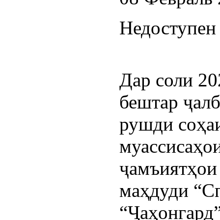
Недоступен 
Дар соли 20
бештар ҷалб
рушди соҳаи
муассисаҳои
ҷамъиятҳои
маҳдуди “Сп
“Ҷаҳонгард”