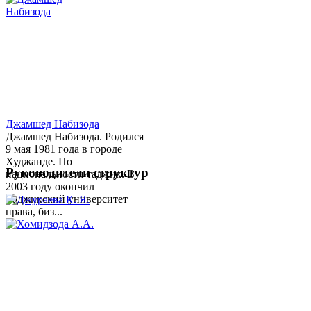
Джамшед Набизода
Джамшед Набизода. Родился
9 мая 1981 года в городе
Худжанде. По
Руководители структур
национальности таджик. В
2003 году окончил
Таджикский университет
права, биз...