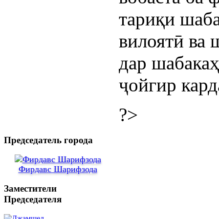
тариқи шаб
вилоятӣ ва 
дар шабака
ҷойгир кард
?>
Председатель города
Фирдавс Шарифзода
Заместители
Председателя