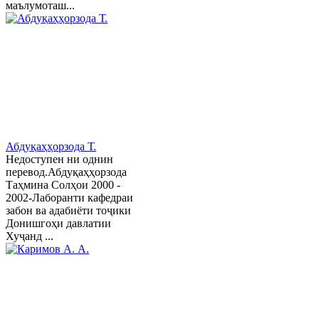
маълумоташ...
Абдуқаҳҳорзода Т.
Недоступен ни однин
перевод.Абдуқаҳҳорзода
Таҳмина Солҳои 2000 -
2002-Лаборанти кафедраи
забон ва адабиёти тоҷики
Донишгоҳи давлатии
Хуҷанд ...