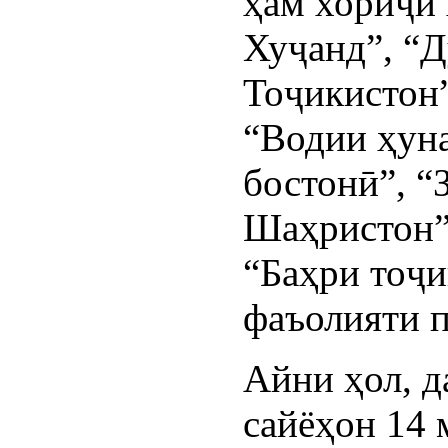
ҳам хориҷӣ 
Хуҷанд”, “
Тоҷикистон”
“Водии ҳун
бостонӣ”, “
Шаҳристон”
“Баҳри тоҷи
фаъолияти п
Айни ҳол, д
сайёҳон 14 