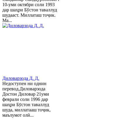
10-уми октябри соли 1993
дар шаҳри Бўстон таваллуд
шудааст. Миллаташ тоҷик.
Ма...
Диловарзода Д. Д.
Недоступен ни однин
перевод.Диловарзода
Достон Диловар 21уми
феврали соли 1996 дар
шаҳри Бӯстон таваллуд
шуда, миллатааш тоҷик,
маълумот олӣ...