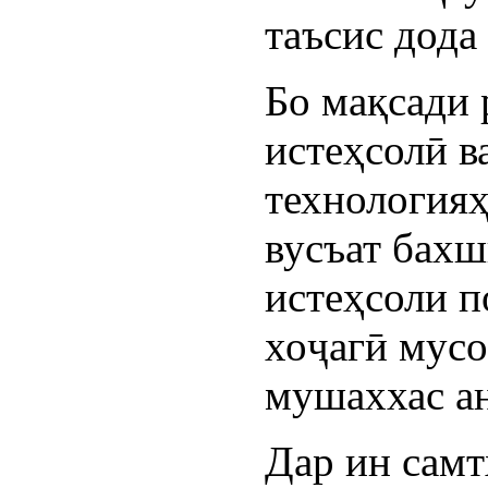
таъсис дода
Бо мақсади 
истеҳсолӣ в
технологияҳ
вусъат бахш
истеҳсоли п
хоҷагӣ мусо
мушаххас ан
Дар ин самт