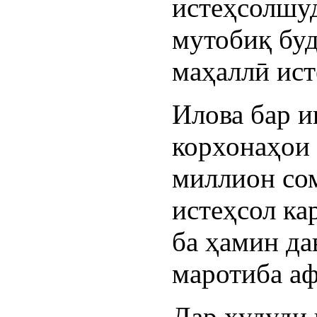
истеҳсолшуд
мутобиқ буд
маҳаллӣ ист
Илова бар и
корхонаҳои 
миллион со
истеҳсол ка
ба ҳамин да
маротиба аф
Дар ҳудуди