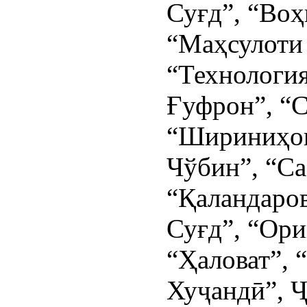
Суғд”, “Воҳ
“Маҳсулоти 
“Технологи
Ғуфрон”, “
“Шириниҳои
Чўбин”, “Са
“Қаландаров
Суғд”, “Ор
“Ҳаловат”, 
Хуҷандӣ”, 