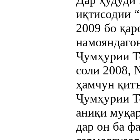
иқтисодии “
2009 бо қа
намояндаго
Ҷумҳурии То
соли 2008, 
ҳамчун қитъ
Ҷумҳурии Т
аниқи муқар
дар он ба ф