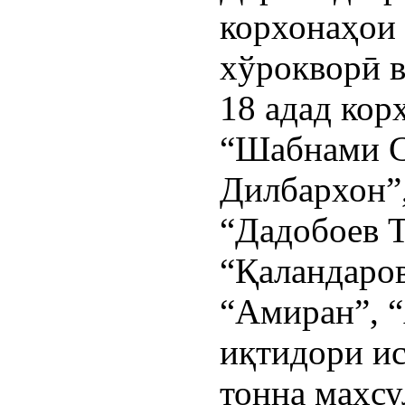
корхонаҳои 
хўрокворӣ в
18 адад ко
“Шабнами С
Дилбархон”
“Дадобоев Т
“Қаландаро
“Амиран”, “
иқтидори ис
тонна маҳсу