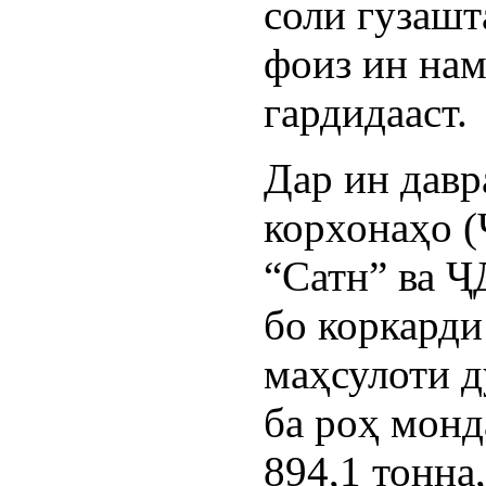
соли гузашт
фоиз ин нам
гардидааст.
Дар ин давр
корхонаҳо
“Сатн” ва 
бо коркарди
маҳсулоти д
ба роҳ мон
894,1 тонн