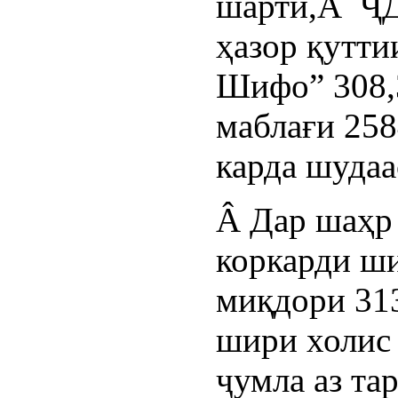
шартӣ,Â ҶД
ҳазор қутт
Шифо” 308,3
маблағи 258
карда шудаа
Â Дар шаҳр 
коркарди ши
миқдори 313
шири холис 
ҷумла аз т