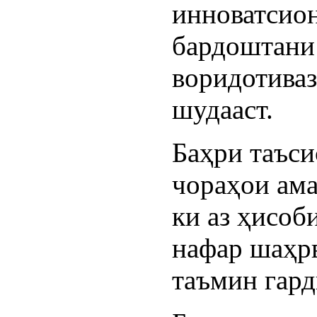
инноватсион
бардоштани
воридотиваз
шудааст.
Баҳри таъси
чораҳои ам
ки аз ҳисоб
нафар шаҳр
таъмин гард