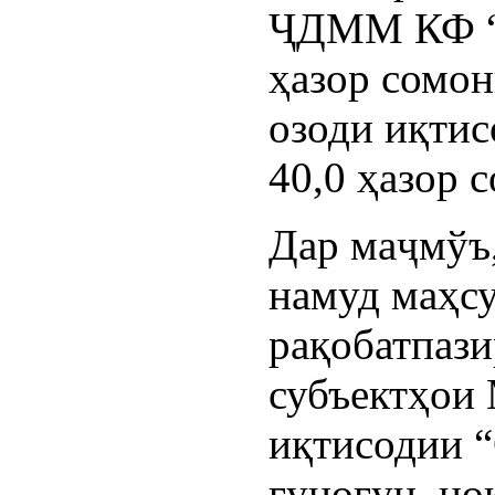
ҶДММ КФ “
ҳазор сомо
озоди иқтис
40,0 ҳазор 
Дар маҷмўъ,
намуд маҳсу
рақобатпази
субъектҳои
иқтисодии “
гуногун, но