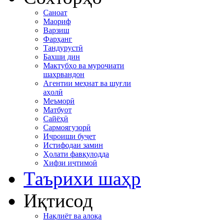
Саноат
Маориф
Варзиш
Фарҳанг
Тандурустӣ
Бахши дин
Мактубҳо ва муроҷиати
шаҳрвандон
Агентии меҳнат ва шуғли
аҳолӣ
Меъморӣ
Матбуот
Сайёҳӣ
Сармоягузорӣ
Иҷроиши буҷет
Истифодаи замин
Ҳолати фавқулодда
Хифзи иҷтимоӣ
Таърихи шаҳр
Иқтисод
Нақлиёт ва алоқа