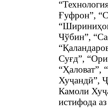
“Технологи
Ғуфрон”, “
“Шириниҳои
Чўбин”, “Са
“Қаландаров
Суғд”, “Ор
“Ҳаловат”, 
Хуҷандӣ”, 
Камоли Хуҷа
истифода аз