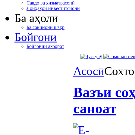
Савдо ва хизматрасонӣ
Лоиҳаҳои инвеститсионӣ
Ба аҳолӣ
Ба сокинони шаҳр
Бойгонӣ
Бойгонии ахборот
Асосӣ
Сохто
Вазъи соҳ
саноат