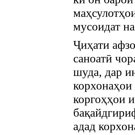
маҳсулотҳо
мусоидат на
Ҷиҳати афз
саноатӣ чор
шуда, дар и
корхонаҳои 
коргоҳҳои и
бақайдгириф
адад корхо