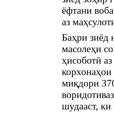
ёфтани воба
аз маҳсулот
Баҳри зиёд 
масолеҳи со
ҳисоботӣ аз
корхонаҳои 
миқдори 370
воридотиваз
шудааст, ки