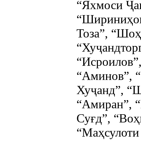
“Яхмоси Ҷа
“Шириниҳои
Тоза”, “Шоҳ
“Хуҷандтор
“Исроилов”
“Аминов”, “
Хуҷанд”, “
“Амиран”, “
Суғд”, “Воҳ
“Маҳсулоти 