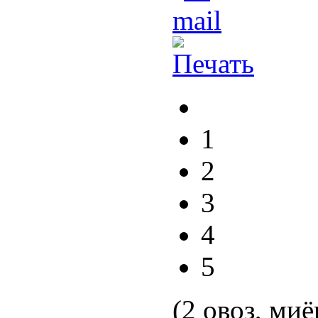
1
2
3
4
5
(2 овоз, миё