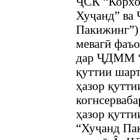
ҶСК “Корхо
Хуҷанд” ва
Пакижинг”) 
мевагӣ фаъо
дар ҶДММ “
қуттии шар
ҳазор қутт
когнсерваба
ҳазор қутт
“Хуҷанд Пак