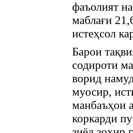
фаъолият на
маблағи 21,
истеҳсол ка
Барои тақви
содироти ма
ворид наму
муосир, ис
манбаъҳои 
коркарди пу
зиёд зоҳир 