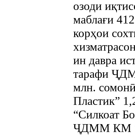
озоди иқтис
маблағи 412
корҳои сохт
хизматрасон
ин давра ис
тарафи ҶДМ
млн. сомон
Пластик” 1
“Силкоат Бо
ҶДММ КМ “С