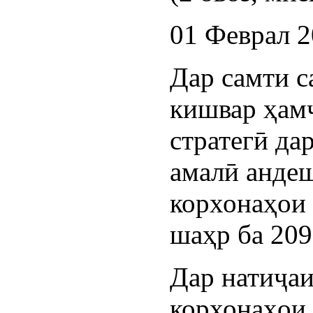
01 Феврал 
Дар самти с
кишвар ҳам
стратегӣ да
амалӣ андеш
корхонаҳои 
шаҳр ба 209
Дар натиҷа
корхонаҳои