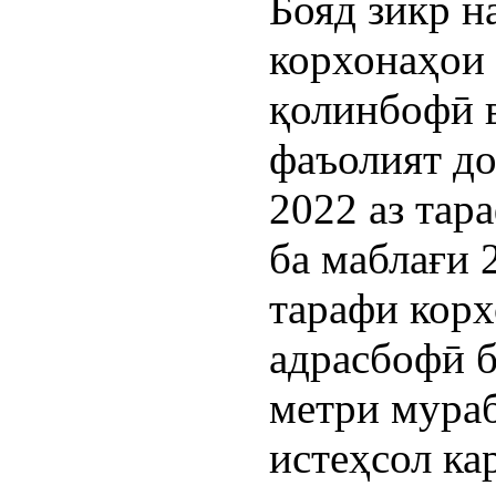
Бояд зикр н
корхонаҳои 
қолинбофӣ в
фаъолият до
2022 аз тар
ба маблағи 
тарафи корх
адрасбофӣ б
метри мура
истеҳсол ка