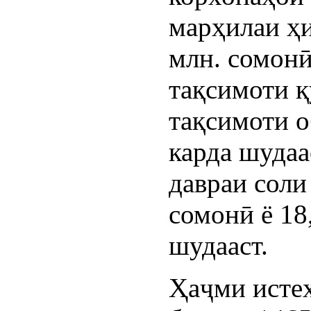
марҳилаи ҳи
млн. сомонӣ
тақсимоти қ
тақсимоти о
карда шудаа
давраи соли
сомонӣ ё 18
шудааст.
Ҳаҷми истеҳ