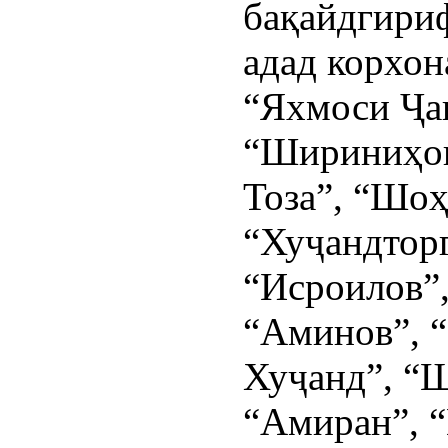
бақайдгириф
адад корхо
“Яхмоси Ҷа
“Шириниҳои
Тоза”, “Шоҳ
“Хуҷандтор
“Исроилов”
“Аминов”, “
Хуҷанд”, “
“Амиран”, “