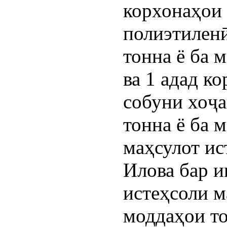
корхонаҳои 
полиэтиленӣ
тонна ё ба 
ва 1 адад к
собуни хоҷа
тонна ё ба 
маҳсулот ис
Илова бар и
истеҳсоли 
моддаҳои то