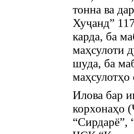
тонна ва д
Хуҷанд” 117
карда, ба м
маҳсулоти д
шуда, ба ма
маҳсулотҳо 
Илова бар и
корхонаҳо
“Сирдарё”,