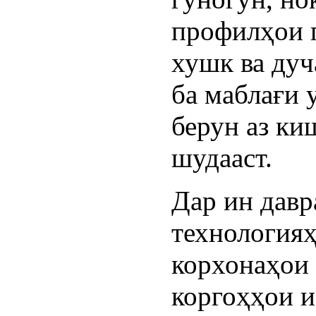
профилҳои 
хушк ва дуч
ба маблағи 
берун аз ки
шудааст.
Дар ин давр
технологияҳ
корхонаҳои 
коргоҳҳои и