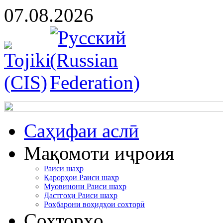
07.08.2026
Cаҳифаи аслӣ
Мақомоти иҷроия
Раиси шаҳр
Қарорҳои Раиси шаҳр
Муовинони Раиси шаҳр
Дастгоҳи Раиси шаҳр
Роҳбарони воҳидҳои сохторӣ
Сохторҳо