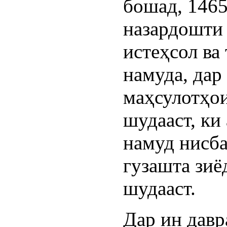
бошад, 1465
назардошти 
истеҳсол ва
намуда, дар
маҳсулотҳои
шудааст, ки
намуд нисба
гузашта зиё
шудааст.
Дар ин давр