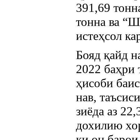
391,69 тонн
тонна ва “
истеҳсол ка
Бояд қайд н
2022 баҳри 
ҳисоби баи
нав, таъсис
зиёда аз 22
дохилию хор
ки он барои