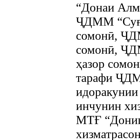
“Донаи Алмо
ҶДММ “Суғд
сомонӣ, ҶД
сомонӣ, ҶД
ҳазор сомон
тарафи ҶД
идоракунии 
инчунин хиз
МТҒ “Дониш
хизматрасон