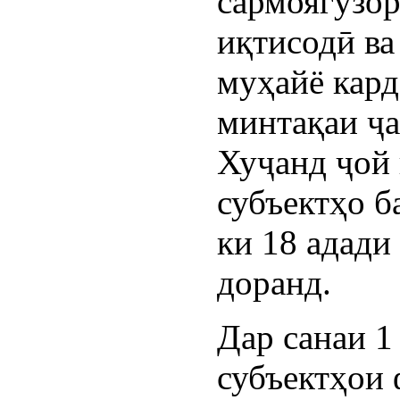
сармоягузо
иқтисодӣ ва
муҳайё кард
минтақаи ҷ
Хуҷанд ҷой 
субъектҳо б
ки 18 адади
доранд.
Дар санаи 1
субъектҳои