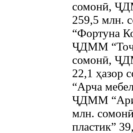
сомонӣ, Ҷ
259,5 млн.
“Фортуна Ко
ҶДММ “Тоҷи
сомонӣ, Ҷ
22,1 ҳазор
“Арча мебел
ҶДММ “Ариа
млн. сомон
пластик” 3