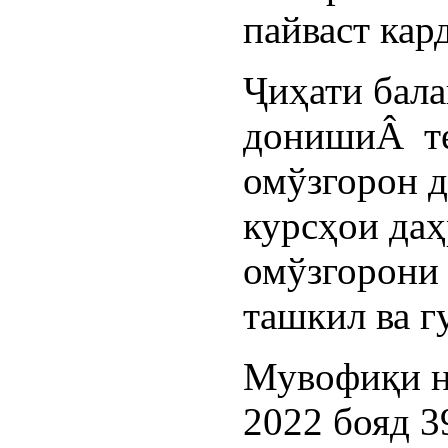
пайваст кар
Ҷиҳати бал
донишиÂ те
омўзгорон д
курсҳои да
омўзгорони
ташкил ва г
Мувофиқи н
2022 бояд 3