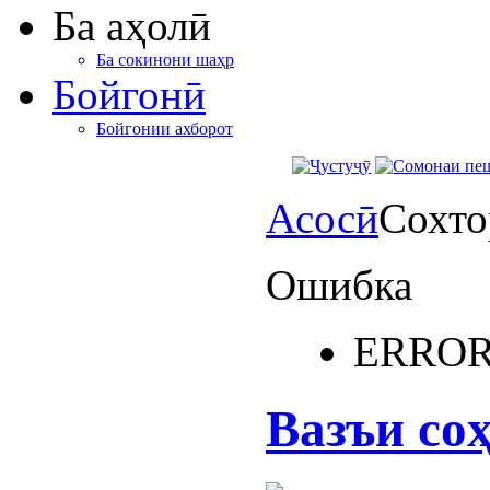
Ба аҳолӣ
Ба сокинони шаҳр
Бойгонӣ
Бойгонии ахборот
Асосӣ
Сохто
Ошибка
ERROR
Вазъи со