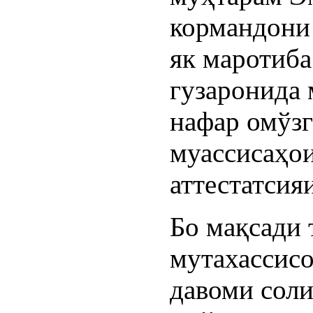
кормандони 
як маротиба
гузаронида 
нафар омўз
муассисаҳои
аттестатсия
Бо мақсади
мутахассисо
давоми сол