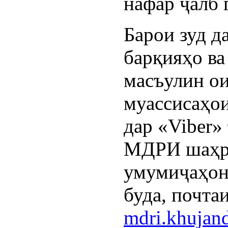
нафар ҷалб 
Барои зуд д
барқияҳо в
масъулин ои
муассисаҳои
дар «Viber»
МДРИ шаҳр 
умумиҷаҳо
буда, почтаи
mdri.khuja