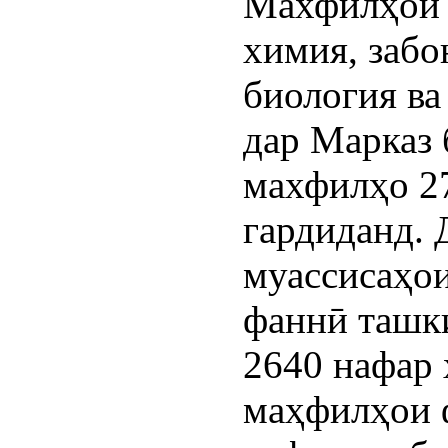
Махфилҳои з
химия, забо
биология ва
дар Марказ 
махфилҳо 27
гардиданд. 
муассисаҳо
фаннӣ ташк
2640 нафар 
маҳфилҳои 