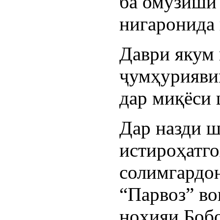
ба омўзишӣ
нигаронида 
Даври якум
ҷумҳурияви
дар миқёси 
Дар назди 
истироҳатг
солимгардо
“Парвоз” во
ноҳияи Боб