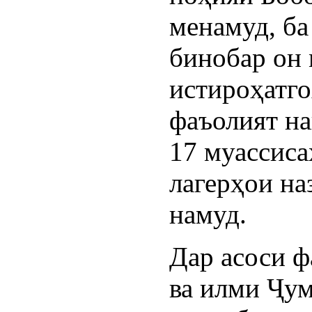
менамуд, ба
бинобар он 
истироҳатго
фаъолият на
17 муассис
лагерҳои н
намуд.
Дар асоси 
ва илми Ҷу