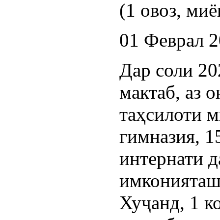
(1 овоз, миё
01 Феврал 
Дар соли 20
мактаб, аз 
таҳсилоти м
гимназия, 1
интернати д
имконияташ
Хуҷанд, 1 к