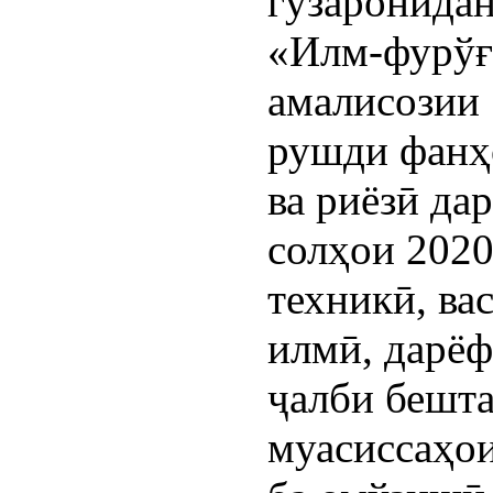
гузаронида
«Илм-фурўғ
амалисозии 
рушди фанҳ
ва риёзӣ да
солҳои 2020
техникӣ, ва
илмӣ, дарёф
ҷалби бешт
муасиссаҳо