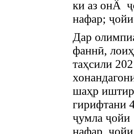
ки аз онÂ ҷ
нафар; ҷойи
Дар олимпи
фаннӣ, лоиҳ
таҳсили 202
хонандагон
шаҳр иштир
гирифтани 4
ҷумла ҷойи 
нафар, ҷойи