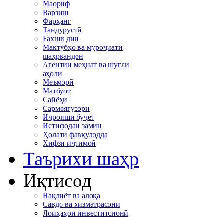
Маориф
Варзиш
Фарҳанг
Тандурустӣ
Бахши дин
Мактубҳо ва муроҷиати
шаҳрвандон
Агентии меҳнат ва шуғли
аҳолӣ
Меъморӣ
Матбуот
Сайёҳӣ
Сармоягузорӣ
Иҷроиши буҷет
Истифодаи замин
Ҳолати фавқулодда
Хифзи иҷтимоӣ
Таърихи шаҳр
Иқтисод
Нақлиёт ва алоқа
Савдо ва хизматрасонӣ
Лоиҳаҳои инвеститсионӣ