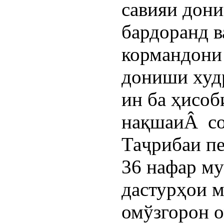
савияи дон
бардоранд в
кормандони 
дониши худ
ин ба ҳисоб
нақшаиÂ со
Таҷрибаи п
36 нафар м
дастурҳои 
омўзгорон о