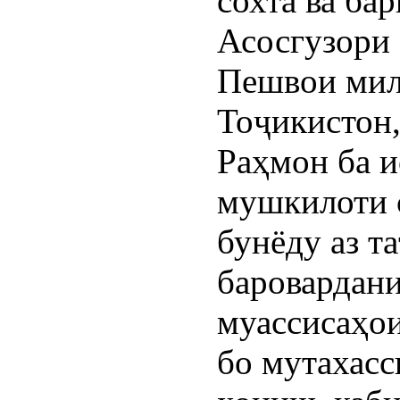
сохта ва ба
Асосгузори 
Пешвои мил
Тоҷикистон
Раҳмон ба и
мушкилоти 
бунёду аз т
баровардани
муассисаҳои
бо мутахасс