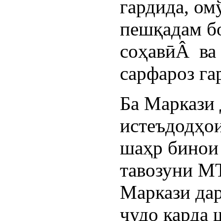
гардида, ом
пешқадам б
соҳавӣÂ ва
сарфароз га
Ба Маркази 
истеъдодҳо
шаҳр бинои 
тавозуни М
Маркази да
ҷудо карда