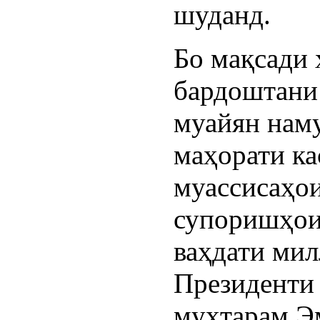
шуданд.
Бо мақсади 
бардоштани 
муайян наму
маҳорати к
муассисаҳо
супоришҳои
ваҳдати мил
Президенти
муҳтарам 