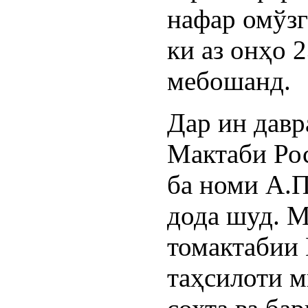
нафар омўзг
ки аз онҳо
мебошанд.
Дар ин дав
Мактаби Ро
ба номи А.П
дода шуд. М
томактабии 
таҳсилоти 