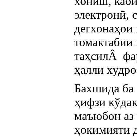
хониш, каби
электронӣ, 
дегхонаҳои 
томактабии 
таҳсилÂ фа
ҳалли худро
Бахшида ба
ҳифзи кўдак
маъюбон аз
ҳокимияти д