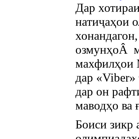
Дар хотира
натиҷаҳои 
хонандагон,
озмунҳоÂ м
махфилҳои 
дар «Viber»
дар он раф
маводҳо ва 
Боиси зикр 
олимпиадаҳ