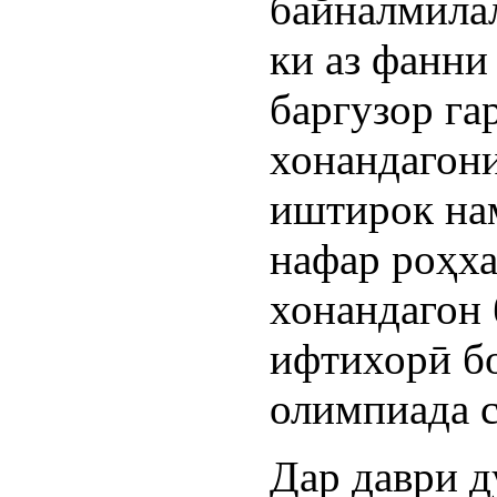
байналмила
ки аз фанни
баргузор га
хонандагон
иштирок нам
нафар роҳха
хонандагон
ифтихорӣ б
олимпиада с
Дар даври 