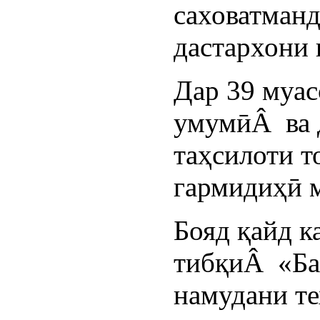
саховатманд
дастархони 
Дар 39 муас
умумӣÂ ва 
таҳсилоти 
гармидиҳӣ 
Бояд қайд к
тибқиÂ «Ба
намудани те