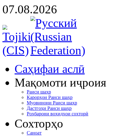
07.08.2026
Cаҳифаи аслӣ
Мақомоти иҷроия
Раиси шаҳр
Қарорҳои Раиси шаҳр
Муовинони Раиси шаҳр
Дастгоҳи Раиси шаҳр
Роҳбарони воҳидҳои сохторӣ
Сохторҳо
Саноат