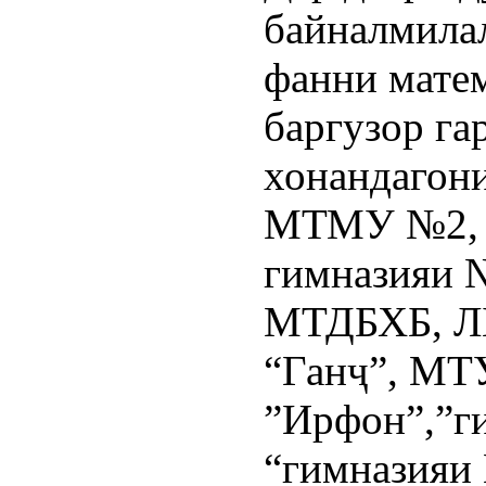
байналмила
фанни матем
баргузор га
хонандагон
МТМУ №2, 9,
гимназияи 
МТДБХБ, ЛБ
“Ганҷ”, МТ
”Ирфон”,”ги
“гимназияи