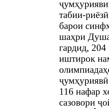
ҷумҳурияви
табии-риёзӣ
барои синфҳ
шаҳри Душа
гардид, 204
иштирок на
олимпиадаҳ
ҷумҳуриявӣ
116 нафар 
сазовори ҷо