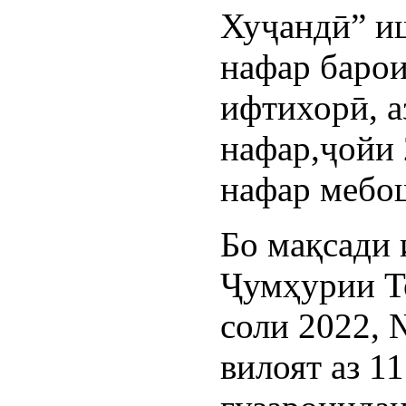
Хуҷандӣ” и
нафар баро
ифтихорӣ, а
нафар,ҷойи 
нафар мебо
Бо мақсади
Ҷумҳурии Т
соли 2022,
вилоят аз 1