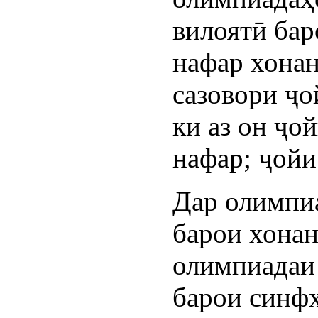
вилоятӣ бар
нафар хона
сазовори ҷо
ки аз он ҷой
нафар; ҷойи
Дар олимпи
барои хонан
олимпиадаи
барои синфҳ