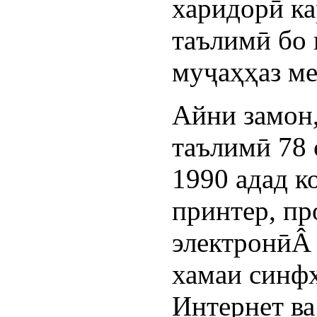
харидорӣ ка
таълимӣ бо 
муҷаҳҳаз м
Айни замон
таълимӣ 78
1990 адад к
принтер, пр
электронӣÂ 
хамаи синф
Интернет в