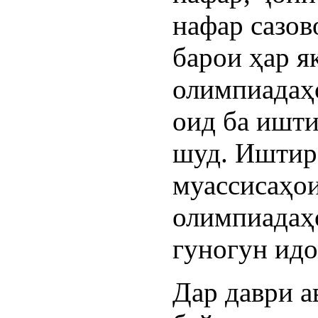
нафар сазов
барои ҳар 
олимпиадаҳ
оид ба ишт
шуд. Иштир
муассисаҳои
олимпиадаҳ
гуногун идо
Дар даври а