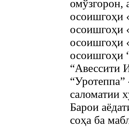
омўзгорон, 
осоишгоҳи «
осоишгоҳи 
осоишгоҳи «
осоишгоҳи 
“Авессити И
“Уротеппа” 
саломатии х
Барои аёдат
соҳа ба маб