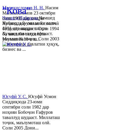
"Кова"
Маликисломов Н. Н.
Насим
Маликисломов 23 октябри
Ҷамшед Набизода
Ҷамшед
соли 1986 дар шаҳри
Набизода 9-уми майи соли
Хуҷанд, дар оилаи хизматчӣ
1981 дар шаҳри шаҳри
ба дунё омадааст. Соли 1994
Хуҷанд таваллуд ёфтааст.
ба мактаби таҳсилоти
Миллаташ тоҷик. Соли 2003
умумии №18-и ш...
Донишгоҳи давлатии ҳуқуқ,
бизнес ва ...
Юсуфӣ У. C.
Юсуфӣ Усмон
Сиддиқзода 23-юми
сентябри соли 1982 дар
ноҳияи Бобоҷон Ғафуров
таваллуд шудааст. Миллаташ
тоҷик, маълумоташ олӣ.
Соли 2005 Дони...