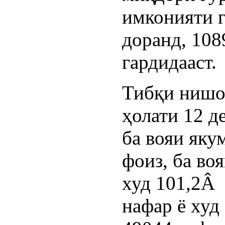
имконияти 
доранд, 108
гардидааст.
Тибқи нишо
ҳолати 12 д
ба вояи яку
фоиз, ба во
худ 101,2Â 
нафар ё худ