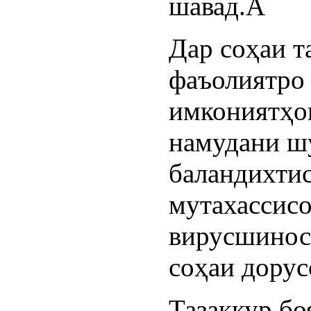
шавад.Â
Дар соҳаи 
фаъолиятро 
имкониятҳои
намудани ш
баландихтис
мутахассисо
вирусшинос
соҳаи дорус
Тазаккур бо