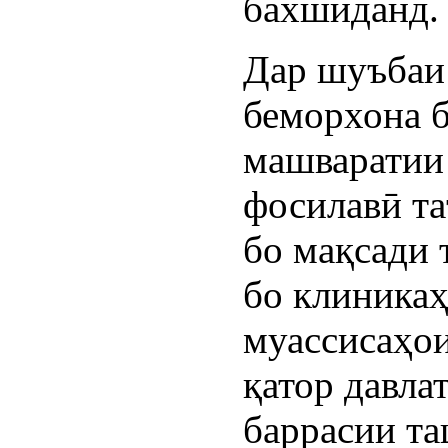
бахшиданд.
Дар шуъбаи 
беморхона б
машваратии
фосилавӣ та
бо мақсади
бо клиникаҳ
муассисаҳо
қатор давла
баррасии та