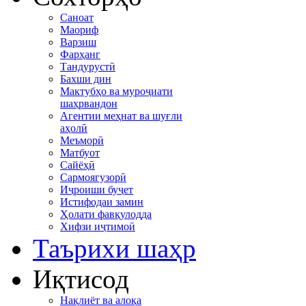
Саноат
Маориф
Варзиш
Фарҳанг
Тандурустӣ
Бахши дин
Мактубҳо ва муроҷиати
шаҳрвандон
Агентии меҳнат ва шуғли
аҳолӣ
Меъморӣ
Матбуот
Сайёҳӣ
Сармоягузорӣ
Иҷроиши буҷет
Истифодаи замин
Ҳолати фавқулодда
Хифзи иҷтимоӣ
Таърихи шаҳр
Иқтисод
Нақлиёт ва алоқа