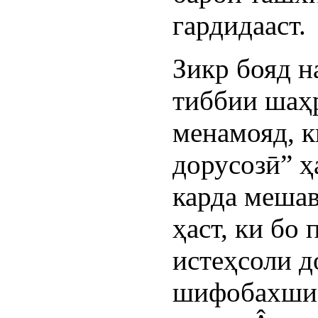
гардидааст.
Зикр бояд н
тиббии шаҳ
менамояд, к
дорусозӣ” ҳ
карда мешав
ҳаст, ки бо
истеҳсоли д
шифобахши 