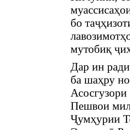
муассисаҳои
бо таҷҳизот
лавозимотҳо
мутобиқ ҷиҳ
Дар ин ради
ба шаҳру но
Асосгузори 
Пешвои мил
Ҷумҳурии Т