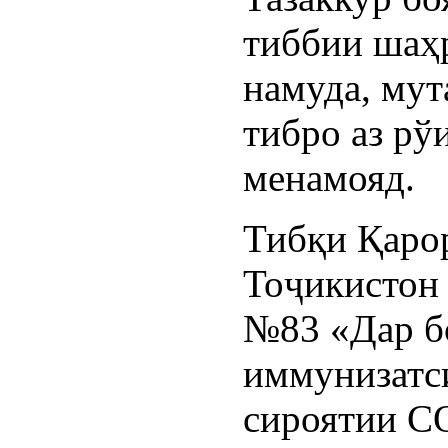
тиббии шаҳ
намуда, мут
тибро аз рў
менамояд.
Тибқи Қаро
Тоҷикистон 
№83 «Дар б
иммунизатс
сироятии C