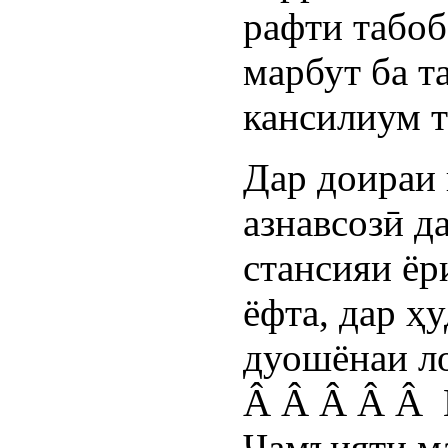
рафти табоб
марбут ба т
кансилиум т
Дар доираи
азнавсозӣ д
стансияи ёр
ёфта, дар ҳ
дуошёнаи ло
Â Â Â Â Â 
Ҷамъияти м