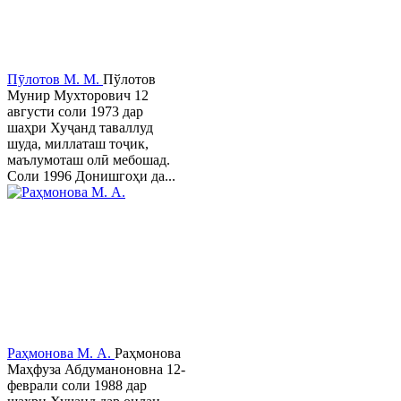
Пӯлотов М. М.
Пўлотов
Мунир Мухторович 12
августи соли 1973 дар
шаҳри Хуҷанд таваллуд
шуда, миллаташ тоҷик,
маълумоташ олӣ мебошад.
Соли 1996 Донишгоҳи да...
Раҳмонова М. А.
Раҳмонова
Маҳфуза Абдуманоновна 12-
феврали соли 1988 дар