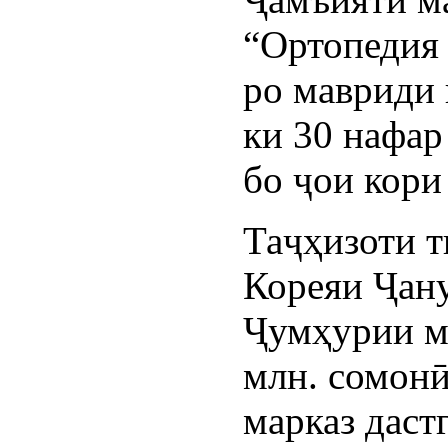
“Ортопедия 
ро мавриди 
ки 30 нафар
бо ҷои кори
Таҷҳизоти т
Кореяи Ҷану
Ҷумҳурии м
млн. сомонӣ
марказ даст