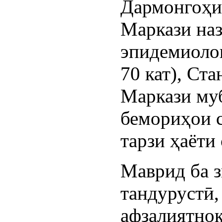
Дармонгоҳи 
Маркази наз
эпидемиолог
70 кат), Ст
Маркази муб
бемориҳои 
тарзи ҳаёти
Маврид ба з
тандурустӣ,
афзалиятно