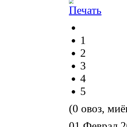
1
2
3
4
5
(0 овоз, миё
01 Феврал 