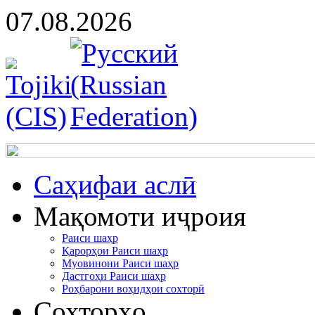
07.08.2026
Cаҳифаи аслӣ
Мақомоти иҷроия
Раиси шаҳр
Қарорҳои Раиси шаҳр
Муовинони Раиси шаҳр
Дастгоҳи Раиси шаҳр
Роҳбарони воҳидҳои сохторӣ
Сохторҳо