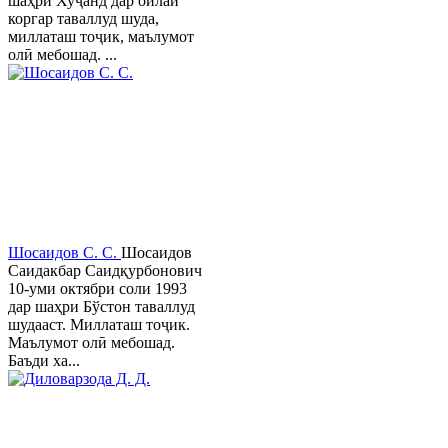
шаҳри Хуҷанд дар оилаи
коргар таваллуд шуда,
миллаташ тоҷик, маълумот
олӣ мебошад. ...
Шосаидов С. С.
Шосаидов
Саидакбар Саидқурбонович
10-уми октябри соли 1993
дар шаҳри Бўстон таваллуд
шудааст. Миллаташ тоҷик.
Маълумот олӣ мебошад.
Баъди ха...