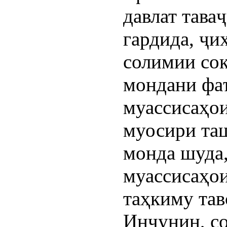
давлат тава
гардида, ҷи
солимии сок
мондани фа
муассисаҳои
муосири таш
монда шуда
муассисаҳои
таҳкиму тав
Инчунин, со