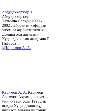
Абдуқаҳҳорзода Т.
Абдуқаҳҳорзода
Таҳмина Солҳои 2000 -
2002-Лаборанти кафедраи
забон ва адабиёти тоҷики
Донишгоҳи давлатии
Хуҷанд ба номи академик Б.
Ғафуров,...
Каримов А. А.
Каримов
Азимҷон Акрамҷонович 1-
уми январи соли 1998 дар
шаҳри Хуҷанд таввалуд
шудааст. Миллаташ тоҷик,