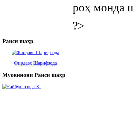
роҳ монда ш
?>
Раиси шаҳр
Фирдавс Шарифзода
Муовинони Раиси шаҳр