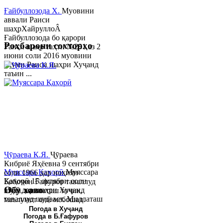
Ғайбуллозода Х.
Муовини
аввали Раиси
шаҳрХайруллоÂ
Ғайбуллозода бо қарори
Роҳбарони сохторҳо
Раиси шаҳр таҳти №281 аз 2
июни соли 2016 муовини
якуми Раиси шаҳри Хуҷанд
таъин ...
Ҷӯраева К.Я.
Ҷӯраева
Кибриё Яҳёевна 9 сентябри
Муяссара Қаҳорӣ
Муяссара
соли 1966 дар ноҳияи
Қаҳорӣ 15 октябри соли
Бобоҷон Ғафуров таваллуд
Обу хаво
1979 дар шаҳри Хуҷанд
шуда, миллаташ тоҷик,
таваллуд шудааст. Миллаташ
маълумот олӣ мебошад.
тоҷик. Маълумот олӣ. Соли
Соли 1997 Донишг...
Погода в Хуҷанд
Погода в Б.Ғафуров
2002 Донишгоҳи давлатии