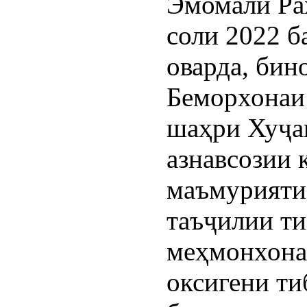
Эмомалӣ Раҳ
соли 2022 
оварда, бин
Беморхонаи
шаҳри Хуҷа
азнавсозии 
маъмурияти 
таъҷилии ти
меҳмонхона 
оксигени т