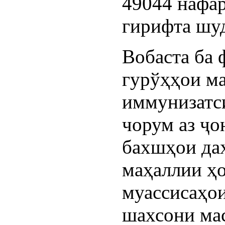
49044 нафар
гирифта шу
Вобаста ба 
гурўҳҳои м
иммунизатс
чорум аз ҷ
бахшҳои да
маҳаллии ҳо
муассисаҳои
шахсони мас