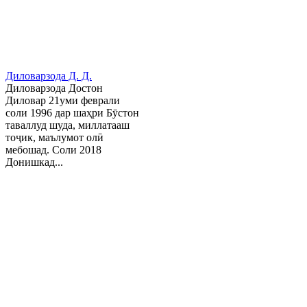
Диловарзода Д. Д.
Диловарзода Достон
Диловар 21уми феврали
соли 1996 дар шаҳри Бӯстон
таваллуд шуда, миллатааш
тоҷик, маълумот олӣ
мебошад. Соли 2018
Донишкад...