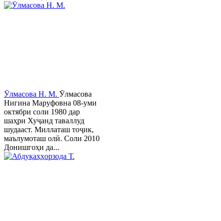
Ӯлмасова Н. М.
Ӯлмасова
Нигина Маруфовна 08-уми
октябри соли 1980 дар
шаҳри Хуҷанд таваллуд
шудааст. Миллаташ тоҷик,
маълумоташ олӣ. Соли 2010
Донишгоҳи да...