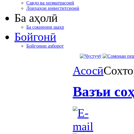
Савдо ва хизматрасонӣ
Лоиҳаҳои инвеститсионӣ
Ба аҳолӣ
Ба сокинони шаҳр
Бойгонӣ
Бойгонии ахборот
Асосӣ
Сохто
Вазъи со