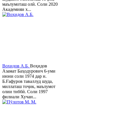
маълумоташ олӣ. Соли 2020
Академияи х...
Воҳидов А.Б.
Воҳидов
Азамат Баҳодурович 6-уми
июни соли 1974 дар н.
Б.Ғафуров таваллуд шуда,
миллаташ тоҷик, маълумот
олии тиббӣ. Соли 1997
филиали Хучан...