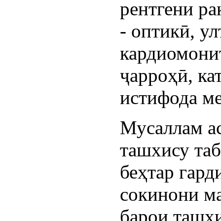
рентгени ра
- оптикӣ, у
кардиомонит
ҷарроҳӣ, ка
истифода ме
Мусаллам ас
ташхису таб
беҳтар гард
сокинони м
барои ташхи