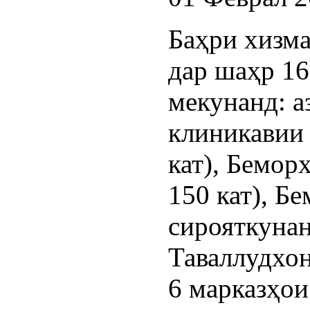
Баҳри хизма
дар шаҳр 16
мекунанд: а
клиникавии
кат), Бемо
150 кат), Б
сирояткунан
Таваллудхон
6 марказҳои