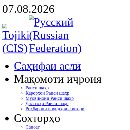
07.08.2026
Cаҳифаи аслӣ
Мақомоти иҷроия
Раиси шаҳр
Қарорҳои Раиси шаҳр
Муовинони Раиси шаҳр
Дастгоҳи Раиси шаҳр
Роҳбарони воҳидҳои сохторӣ
Сохторҳо
Саноат