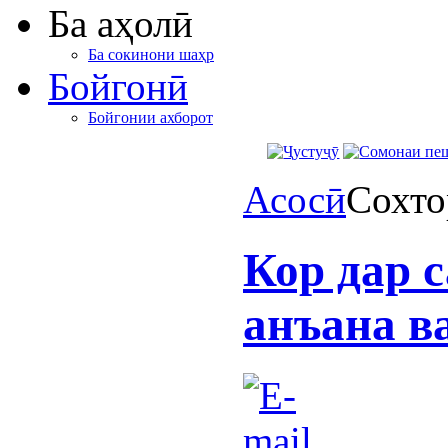
Ба аҳолӣ
Ба сокинони шаҳр
Бойгонӣ
Бойгонии ахборот
Асосӣ
Сохто
Кор дар 
анъана в