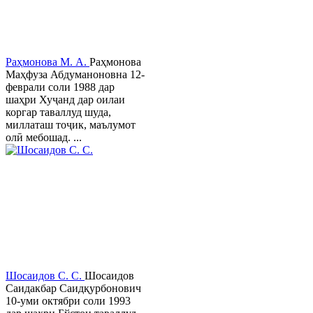
Раҳмонова М. А.
Раҳмонова
Маҳфуза Абдуманоновна 12-
феврали соли 1988 дар
шаҳри Хуҷанд дар оилаи
коргар таваллуд шуда,
миллаташ тоҷик, маълумот
олӣ мебошад. ...
Шосаидов С. С.
Шосаидов
Саидакбар Саидқурбонович
10-уми октябри соли 1993