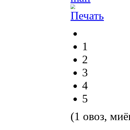
1
2
3
4
5
(1 овоз, миё