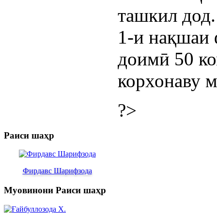
ташкил дод.
1-и нақшаи
доимӣ 50 к
корхонаву м
?>
Раиси шаҳр
Фирдавс Шарифзода
Муовинони Раиси шаҳр