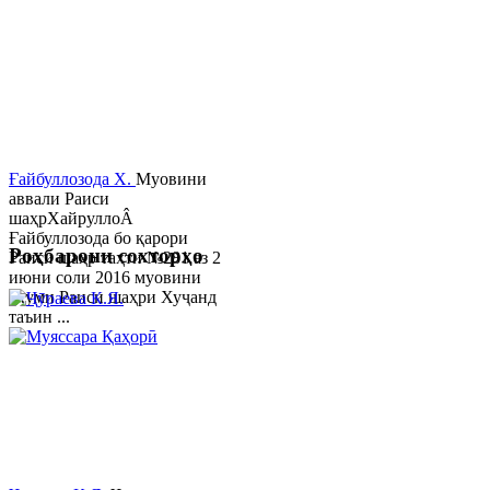
Ғайбуллозода Х.
Муовини
аввали Раиси
шаҳрХайруллоÂ
Ғайбуллозода бо қарори
Роҳбарони сохторҳо
Раиси шаҳр таҳти №281 аз 2
июни соли 2016 муовини
якуми Раиси шаҳри Хуҷанд
таъин ...