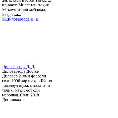
дар шаҳри Бўстон таваллуд
шудааст. Миллаташ тоҷик.
Маълумот олӣ мебошад.
Баъди ха...
Диловарзода Д. Д.
Диловарзода Достон
Диловар 21уми феврали
соли 1996 дар шаҳри Бӯстон
таваллуд шуда, миллатааш
тоҷик, маълумот олӣ
мебошад. Соли 2018
Донишкад...