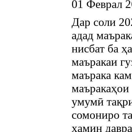
01 Феврал 
Дар соли 20
адад маърак
нисбат ба ҳ
маъракаи гу
маърака ка
маъракаҳои 
умумӣ тақри
сомониро та
ҳамин давра