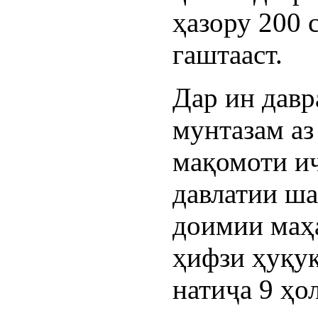
ҳазору 200 
гаштааст.
Дар ин давр
мунтазам аз
мақомоти и
давлатии ша
доимии маҳ
ҳифзи ҳуқуқ
натиҷа 9 ҳо