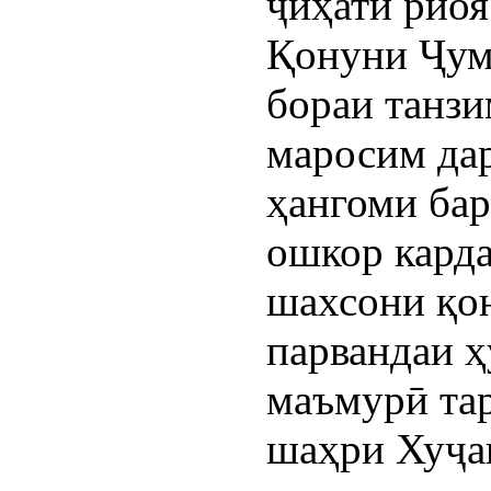
ҷиҳати риоя
Қонуни Ҷум
бораи танзи
маросим да
ҳангоми ба
ошкор карда
шахсони қо
парвандаи 
маъмурӣ тар
шаҳри Хуҷан