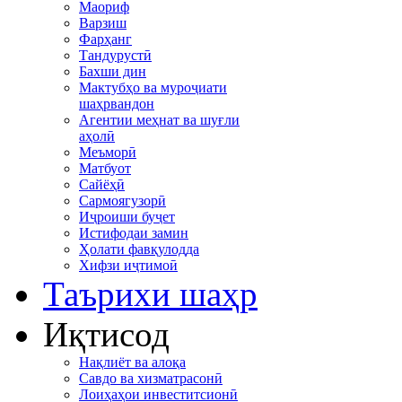
Маориф
Варзиш
Фарҳанг
Тандурустӣ
Бахши дин
Мактубҳо ва муроҷиати
шаҳрвандон
Агентии меҳнат ва шуғли
аҳолӣ
Меъморӣ
Матбуот
Сайёҳӣ
Сармоягузорӣ
Иҷроиши буҷет
Истифодаи замин
Ҳолати фавқулодда
Хифзи иҷтимоӣ
Таърихи шаҳр
Иқтисод
Нақлиёт ва алоқа
Савдо ва хизматрасонӣ
Лоиҳаҳои инвеститсионӣ