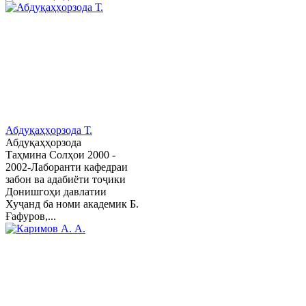
Абдуқаҳҳорзода Т.
Абдуқаҳҳорзода
Таҳмина Солҳои 2000 -
2002-Лаборанти кафедраи
забон ва адабиёти тоҷики
Донишгоҳи давлатии
Хуҷанд ба номи академик Б.
Ғафуров,...