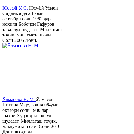
Юсуфӣ У. C.
Юсуфӣ Усмон
Сиддиқзода 23-юми
сентябри соли 1982 дар
ноҳияи Бобоҷон Ғафуров
таваллуд шудааст. Миллаташ
тоҷик, маълумоташ олӣ.
Соли 2005 Дони...
Ӯлмасова Н. М.
Ӯлмасова
Нигина Маруфовна 08-уми
октябри соли 1980 дар
шаҳри Хуҷанд таваллуд
шудааст. Миллаташ тоҷик,
маълумоташ олӣ. Соли 2010
Донишгоҳи да...