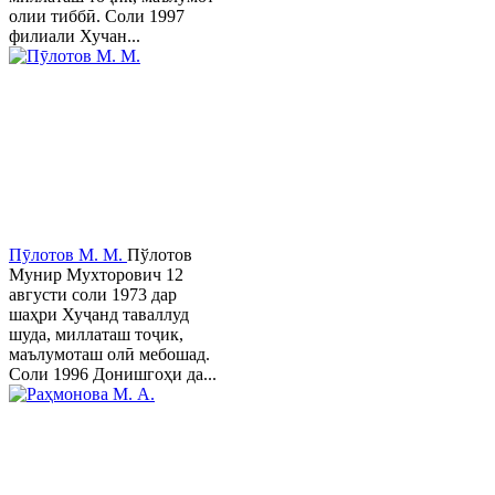
олии тиббӣ. Соли 1997
филиали Хучан...
Пӯлотов М. М.
Пўлотов
Мунир Мухторович 12
августи соли 1973 дар
шаҳри Хуҷанд таваллуд
шуда, миллаташ тоҷик,
маълумоташ олӣ мебошад.
Соли 1996 Донишгоҳи да...