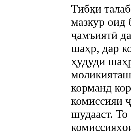
Тибқи талаб
мазкур оид 
ҷамъиятӣ да
шаҳр, дар к
ҳудуди шаҳр
моликияташо
корманд кор
комиссияи 
шудааст. То
комиссияҳо