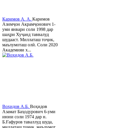
Каримов А. А.
Каримов
Азимҷон Акрамҷонович 1-
уми январи соли 1998 дар
шаҳри Хуҷанд таввалуд
шудааст. Миллаташ тоҷик,
маълумоташ олӣ. Соли 2020
Академияи х...
Воҳидов А.Б.
Воҳидов
Азамат Баҳодурович 6-уми
июни соли 1974 дар н.
Б.Ғафуров таваллуд шуда,
миллаташ тоҷик, маълумот