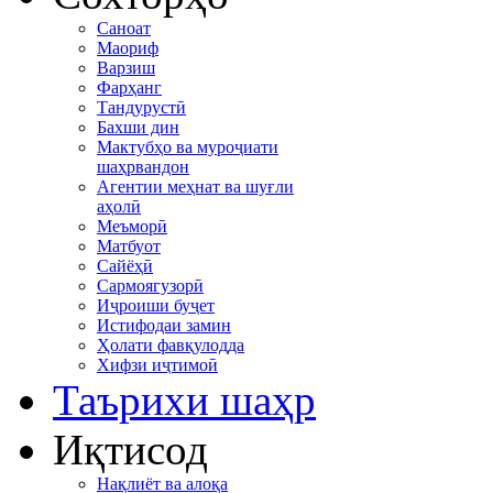
Саноат
Маориф
Варзиш
Фарҳанг
Тандурустӣ
Бахши дин
Мактубҳо ва муроҷиати
шаҳрвандон
Агентии меҳнат ва шуғли
аҳолӣ
Меъморӣ
Матбуот
Сайёҳӣ
Сармоягузорӣ
Иҷроиши буҷет
Истифодаи замин
Ҳолати фавқулодда
Хифзи иҷтимоӣ
Таърихи шаҳр
Иқтисод
Нақлиёт ва алоқа