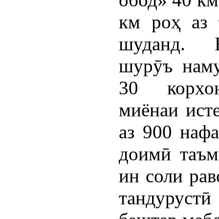
км роҳ аз 
шуданд.
шурӯъ наму
30 корхо
миёнаи исте
аз 900 наф
доимӣ таъм
ин соли ра
тандурустӣ