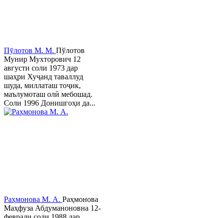
Пӯлотов М. М.
Пўлотов
Мунир Мухторович 12
августи соли 1973 дар
шаҳри Хуҷанд таваллуд
шуда, миллаташ тоҷик,
маълумоташ олӣ мебошад.
Соли 1996 Донишгоҳи да...
Раҳмонова М. А.
Раҳмонова
Маҳфуза Абдуманоновна 12-
феврали соли 1988 дар