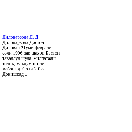
Диловарзода Д. Д.
Диловарзода Достон
Диловар 21уми феврали
соли 1996 дар шаҳри Бӯстон
таваллуд шуда, миллатааш
тоҷик, маълумот олӣ
мебошад. Соли 2018
Донишкад...