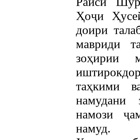
Раиси Шӯр
Ҳоҷи Ҳусе
доири тала
мавриди т
зоҳирии м
иштирокдо
таҳкими в
намудани 
намози ҷа
намуд.