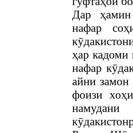
гуфтаҳои бо
Дар ҳамин
нафар соҳ
кӯдакистон
ҳар кадоми
нафар кӯдак
айни замон 
фоизи хоҳ
намудани
кӯдакистонр