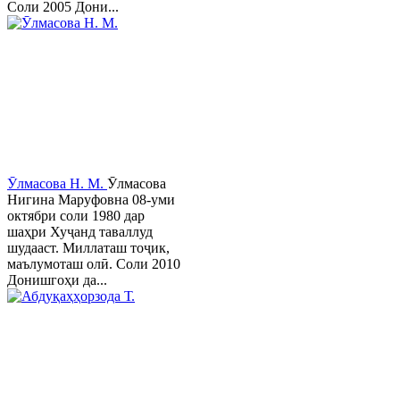
Соли 2005 Дони...
Ӯлмасова Н. М.
Ӯлмасова
Нигина Маруфовна 08-уми
октябри соли 1980 дар
шаҳри Хуҷанд таваллуд
шудааст. Миллаташ тоҷик,
маълумоташ олӣ. Соли 2010
Донишгоҳи да...