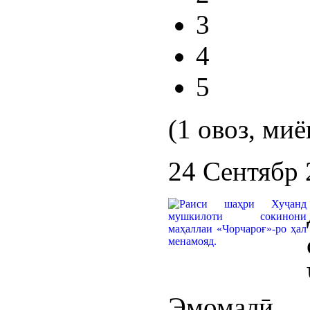
3
4
5
(1 овоз, миё
24 Сентябр 
Эмомалӣ