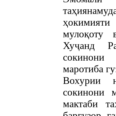
таҳиянаму
ҳокимияти
мулоқоту 
Хуҷанд Р
сокинони
маротиба гу
Вохурии 
сокинони м
мактаби т
баргузор г