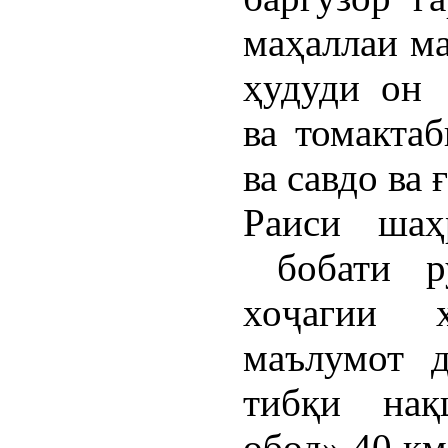
маҳаллаи ма
ҳудуди он 
ва томактаб
ва савдо ва
Раиси шаҳ
бобати ру
хоҷагии 
маълумот д
тибқи нақ
обод» 40 км