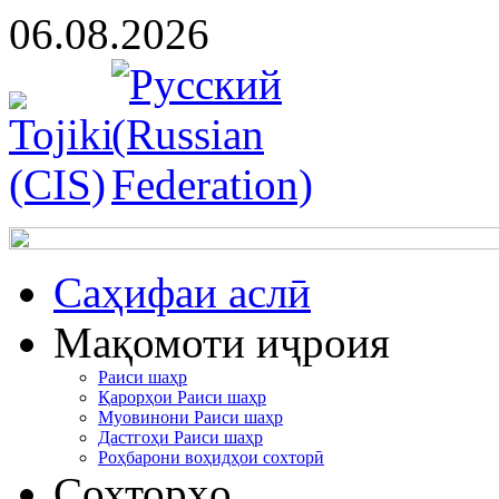
06.08.2026
Cаҳифаи аслӣ
Мақомоти иҷроия
Раиси шаҳр
Қарорҳои Раиси шаҳр
Муовинони Раиси шаҳр
Дастгоҳи Раиси шаҳр
Роҳбарони воҳидҳои сохторӣ
Сохторҳо