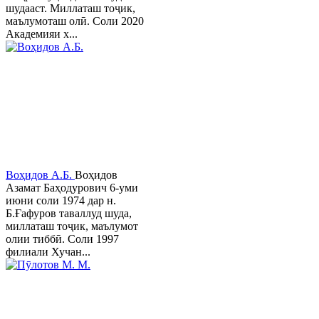
шудааст. Миллаташ тоҷик,
маълумоташ олӣ. Соли 2020
Академияи х...
Воҳидов А.Б.
Воҳидов
Азамат Баҳодурович 6-уми
июни соли 1974 дар н.
Б.Ғафуров таваллуд шуда,
миллаташ тоҷик, маълумот
олии тиббӣ. Соли 1997
филиали Хучан...