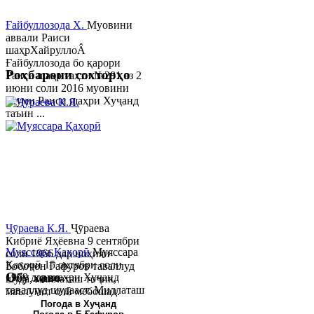
Ғайбуллозода Х.
Муовини
аввали Раиси
шаҳрХайруллоÂ
Ғайбуллозода бо қарори
Роҳбарони сохторҳо
Раиси шаҳр таҳти №281 аз 2
июни соли 2016 муовини
якуми Раиси шаҳри Хуҷанд
таъин ...
Ҷӯраева К.Я.
Ҷӯраева
Кибриё Яҳёевна 9 сентябри
Муяссара Қаҳорӣ
Муяссара
соли 1966 дар ноҳияи
Қаҳорӣ 15 октябри соли
Бобоҷон Ғафуров таваллуд
Обу хаво
1979 дар шаҳри Хуҷанд
шуда, миллаташ тоҷик,
таваллуд шудааст. Миллаташ
маълумот олӣ мебошад.
тоҷик. Маълумот олӣ. Соли
Соли 1997 Донишг...
Погода в Хуҷанд