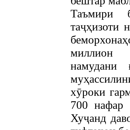
бештар мабл
Таъмири б
таҷҳизоти 
беморхона
миллион 
намудани 
муҳассили
хӯроки гар
700 нафар
Хуҷанд дав