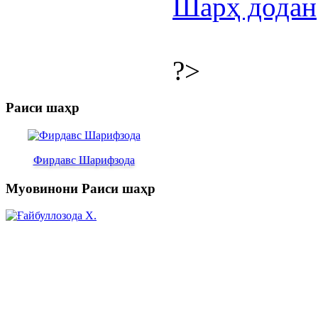
Шарҳ додан
?>
Раиси шаҳр
Фирдавс Шарифзода
Муовинони Раиси шаҳр