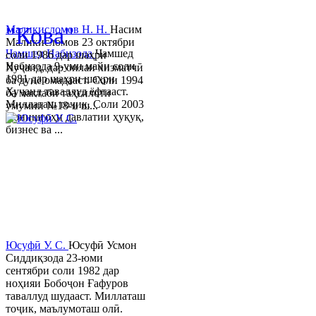
© 2013-2023 Таҳиягар ва дас
"Кова"
Маликисломов Н. Н.
Насим
Маликисломов 23 октябри
Ҷамшед Набизода
Ҷамшед
соли 1986 дар шаҳри
Набизода 9-уми майи соли
Хуҷанд, дар оилаи хизматчӣ
1981 дар шаҳри шаҳри
ба дунё омадааст. Соли 1994
Хуҷанд таваллуд ёфтааст.
ба мактаби таҳсилоти
Миллаташ тоҷик. Соли 2003
умумии №18-и ш...
Донишгоҳи давлатии ҳуқуқ,
бизнес ва ...
Юсуфӣ У. C.
Юсуфӣ Усмон
Сиддиқзода 23-юми
сентябри соли 1982 дар
ноҳияи Бобоҷон Ғафуров
таваллуд шудааст. Миллаташ
тоҷик, маълумоташ олӣ.