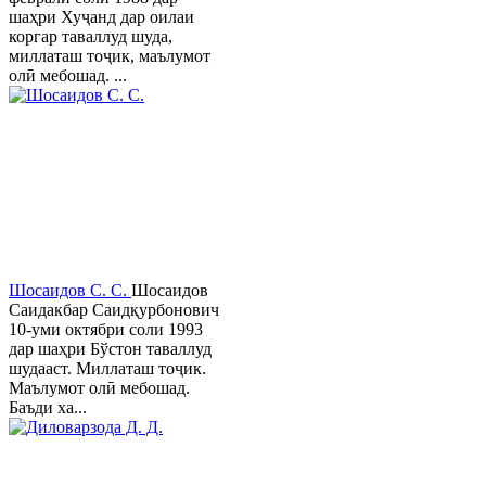
шаҳри Хуҷанд дар оилаи
коргар таваллуд шуда,
миллаташ тоҷик, маълумот
олӣ мебошад. ...
Шосаидов С. С.
Шосаидов
Саидакбар Саидқурбонович
10-уми октябри соли 1993
дар шаҳри Бўстон таваллуд
шудааст. Миллаташ тоҷик.
Маълумот олӣ мебошад.
Баъди ха...