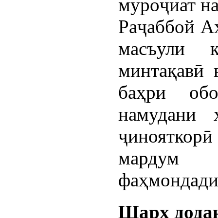
муроҷиат н
Раҷаббой Аҳ
масъули к
минтақавӣ 
баҳри обо
намудани 
ҷинояткор
мардум
фаҳмондади
Шарҳ дода