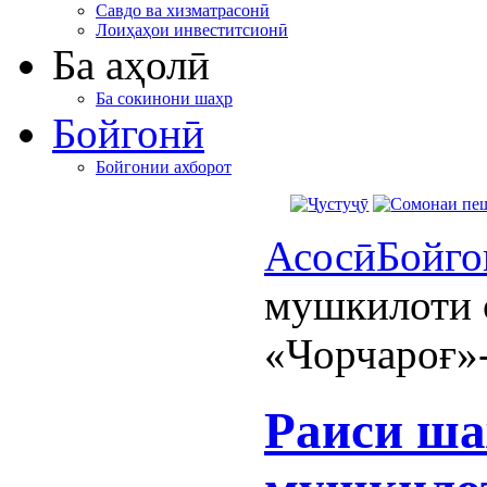
Савдо ва хизматрасонӣ
Лоиҳаҳои инвеститсионӣ
Ба аҳолӣ
Ба сокинони шаҳр
Бойгонӣ
Бойгонии ахборот
Асосӣ
Бойго
мушкилоти 
«Чорчароғ»-
Раиси ша