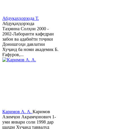
Абдуқаҳҳорзода Т.
Абдуқаҳҳорзода
Таҳмина Солҳои 2000 -
2002-Лаборанти кафедраи
забон ва адабиёти тоҷики
Донишгоҳи давлатии
Хуҷанд ба номи академик Б.
Ғафуров,...
Каримов А. А.
Каримов
Азимҷон Акрамҷонович 1-
уми январи соли 1998 дар
шаҳри Хуҷанд таввалуд