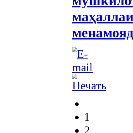
мушкило
маҳаллаи
менамояд
1
2