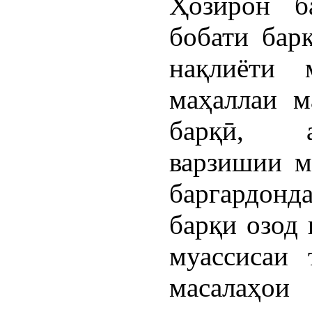
Ҳозирон б
бобати бар
нақлиёти
маҳаллаи м
барқӣ, а
варзишии ма
баргардон
барқи озод 
муассисаи 
масалаҳо