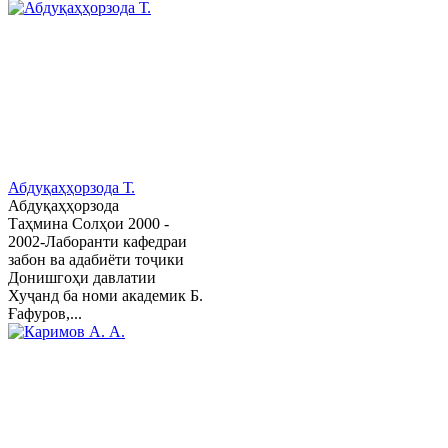
Абдуқаҳҳорзода Т.
Абдуқаҳҳорзода
Таҳмина Солҳои 2000 -
2002-Лаборанти кафедраи
забон ва адабиёти тоҷики
Донишгоҳи давлатии
Хуҷанд ба номи академик Б.
Ғафуров,...