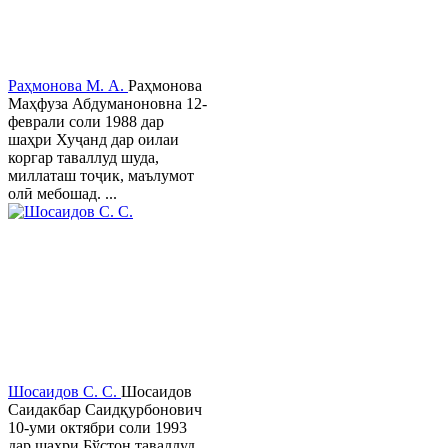
Раҳмонова М. А.
Раҳмонова
Маҳфуза Абдуманоновна 12-
феврали соли 1988 дар
шаҳри Хуҷанд дар оилаи
коргар таваллуд шуда,
миллаташ тоҷик, маълумот
олӣ мебошад. ...
Шосаидов С. С.
Шосаидов
Саидакбар Саидқурбонович
10-уми октябри соли 1993
дар шаҳри Бўстон таваллуд