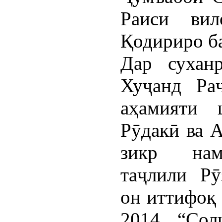
Раиси вил
Қодириро ба
Дар сухан
Хуҷанд Ра
аҳамияти 
Рӯдакӣ ва 
зикр н
таҷлили Р
он иттифоқ 
2014 “Сол