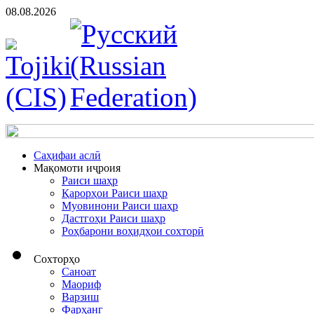
08.08.2026
Cаҳифаи аслӣ
Мақомоти иҷроия
Раиси шаҳр
Қарорҳои Раиси шаҳр
Муовинони Раиси шаҳр
Дастгоҳи Раиси шаҳр
Роҳбарони воҳидҳои сохторӣ
Сохторҳо
Саноат
Маориф
Варзиш
Фарҳанг