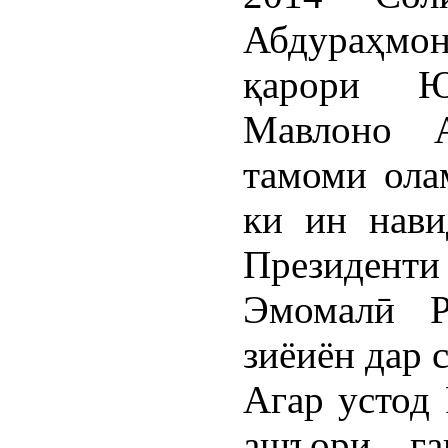
Абдураҳмон
қарори 
Мавлоно 
тамоми ола
ки ин нави
Президент
Эмомалӣ Р
зиёиён дар 
Агар устод 
ашъори ға