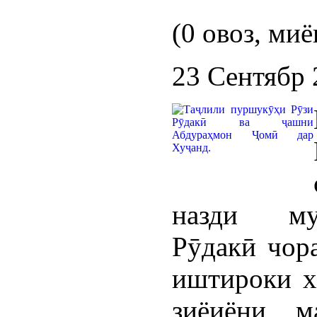
(0 овоз, миё
23 Сентябр 
назди му
Рӯдакӣ чор
иштироки х
зиёиёни м