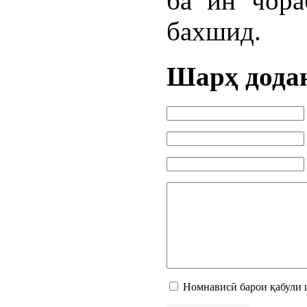
ба ин чора
бахшид.
Шарҳ дода
Номнависӣ барои қабули 