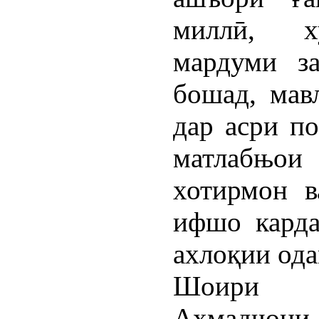
миллӣ, х
мардуми з
бошад, мав
дар асри п
матлабњои
хотирмон в
ифшо карда
ахлоқии ода
Шоири х
Аҳмадҷон