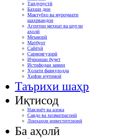
Тандурустӣ
Бахши дин
Мактубҳо ва муроҷиати
шаҳрвандон
Агентии меҳнат ва шуғли
аҳолӣ
Меъморӣ
Матбуот
Сайёҳӣ
Сармоягузорӣ
Иҷроиши буҷет
Истифодаи замин
Ҳолати фавқулодда
Хифзи иҷтимоӣ
Таърихи шаҳр
Иқтисод
Нақлиёт ва алоқа
Савдо ва хизматрасонӣ
Лоиҳаҳои инвеститсионӣ
Ба аҳолӣ