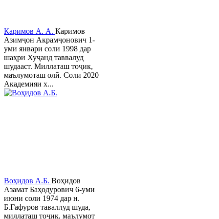
Каримов А. А.
Каримов
Азимҷон Акрамҷонович 1-
уми январи соли 1998 дар
шаҳри Хуҷанд таввалуд
шудааст. Миллаташ тоҷик,
маълумоташ олӣ. Соли 2020
Академияи х...
Воҳидов А.Б.
Воҳидов
Азамат Баҳодурович 6-уми
июни соли 1974 дар н.
Б.Ғафуров таваллуд шуда,
миллаташ тоҷик, маълумот