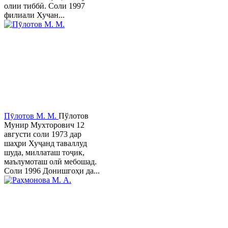
олии тиббӣ. Соли 1997
филиали Хучан...
Пӯлотов М. М.
Пўлотов
Мунир Мухторович 12
августи соли 1973 дар
шаҳри Хуҷанд таваллуд
шуда, миллаташ тоҷик,
маълумоташ олӣ мебошад.
Соли 1996 Донишгоҳи да...