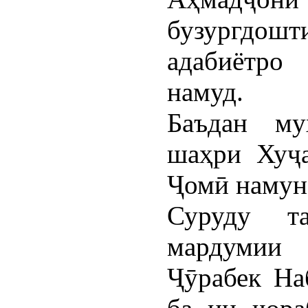
бузургдош
адабиётро
намуд.
Баъдан му
шаҳри Хуҷа
Ҷомӣ намун
Суруду та
мардумии
Ҷӯрабек На