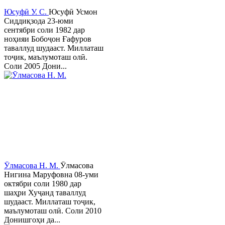
Юсуфӣ У. C.
Юсуфӣ Усмон
Сиддиқзода 23-юми
сентябри соли 1982 дар
ноҳияи Бобоҷон Ғафуров
таваллуд шудааст. Миллаташ
тоҷик, маълумоташ олӣ.
Соли 2005 Дони...
Ӯлмасова Н. М.
Ӯлмасова
Нигина Маруфовна 08-уми
октябри соли 1980 дар
шаҳри Хуҷанд таваллуд
шудааст. Миллаташ тоҷик,
маълумоташ олӣ. Соли 2010
Донишгоҳи да...