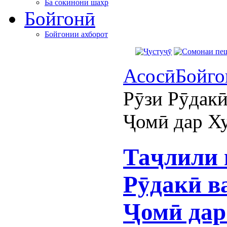
Ба сокинони шаҳр
Бойгонӣ
Бойгонии ахборот
Асосӣ
Бойго
Рӯзи Рӯдак
Ҷомӣ дар Х
Таҷлили 
Рӯдакӣ в
Ҷомӣ дар