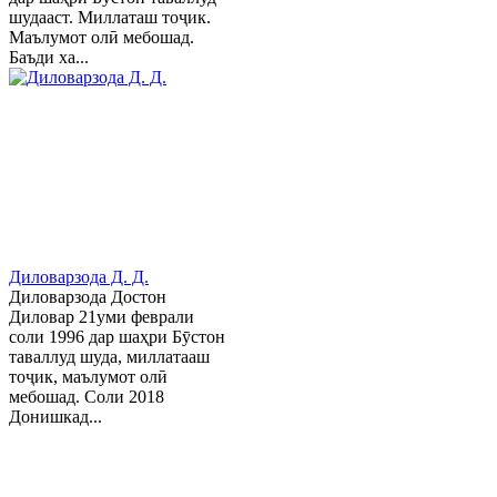
шудааст. Миллаташ тоҷик.
Маълумот олӣ мебошад.
Баъди ха...
Диловарзода Д. Д.
Диловарзода Достон
Диловар 21уми феврали
соли 1996 дар шаҳри Бӯстон
таваллуд шуда, миллатааш
тоҷик, маълумот олӣ
мебошад. Соли 2018
Донишкад...