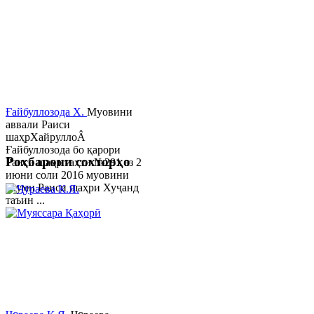
Ғайбуллозода Х.
Муовини
аввали Раиси
шаҳрХайруллоÂ
Ғайбуллозода бо қарори
Роҳбарони сохторҳо
Раиси шаҳр таҳти №281 аз 2
июни соли 2016 муовини
якуми Раиси шаҳри Хуҷанд
таъин ...