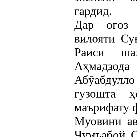
гардид.
Дар оғоз 
вилояти Су
Раиси ша
Аҳмадзод
Абӯабдул
гузошта 
маърифату ф
Муовини ав
Ҷумъабой С