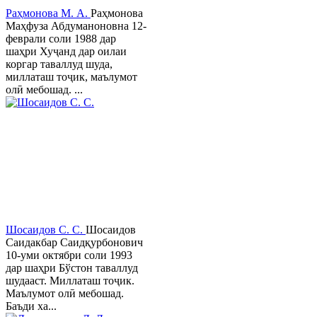
Раҳмонова М. А.
Раҳмонова
Маҳфуза Абдуманоновна 12-
феврали соли 1988 дар
шаҳри Хуҷанд дар оилаи
коргар таваллуд шуда,
миллаташ тоҷик, маълумот
олӣ мебошад. ...
Шосаидов С. С.
Шосаидов
Саидакбар Саидқурбонович
10-уми октябри соли 1993
дар шаҳри Бўстон таваллуд
шудааст. Миллаташ тоҷик.
Маълумот олӣ мебошад.
Баъди ха...