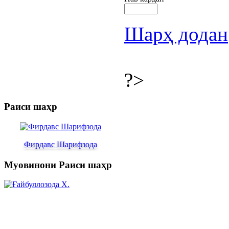
Шарҳ додан
?>
Раиси шаҳр
Фирдавс Шарифзода
Муовинони Раиси шаҳр