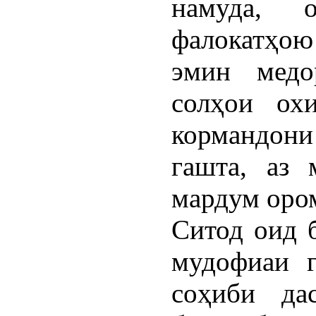
намуда, 
фалокатҳо
эмин медо
солҳои ох
кормандони
гашта, аз 
мардум ором
Ситод оид б
мудофиаи 
соҳиби дас