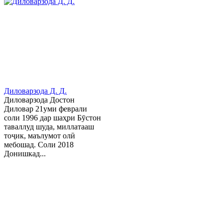
Диловарзода Д. Д.
Диловарзода Достон
Диловар 21уми феврали
соли 1996 дар шаҳри Бӯстон
таваллуд шуда, миллатааш
тоҷик, маълумот олӣ
мебошад. Соли 2018
Донишкад...