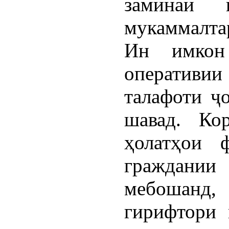
заминаи 
мукаммалта
Ин имкон
оперативи
талафоти ҷ
шавад. Ко
ҳолатҳои 
граждании
мебошанд,
гирифтори 