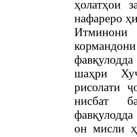
ҳолатҳои з
нафареро ҳ
Итминон
кормандони
фавқулодда
шаҳри Ху
рисолати ҷ
нисбат б
фавқулодда
он мисли ҳ