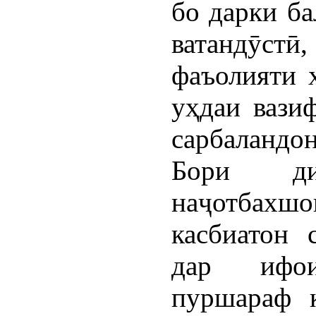
бо дарки б
ватандӯст
фаъолияти 
уҳдаи вази
сарбаландон
Бори д
наҷотбахшо
касбиатон 
дар ифои
пуршараф к