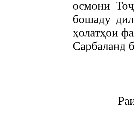
осмони Тоҷ
бошаду дил
ҳолатҳои фа
Сарбаланд б
Ра
Ра