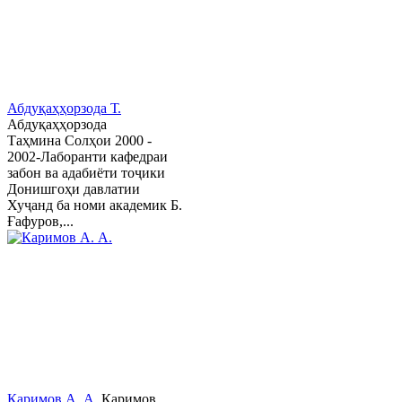
Абдуқаҳҳорзода Т.
Абдуқаҳҳорзода
Таҳмина Солҳои 2000 -
2002-Лаборанти кафедраи
забон ва адабиёти тоҷики
Донишгоҳи давлатии
Хуҷанд ба номи академик Б.
Ғафуров,...
Каримов А. А.
Каримов