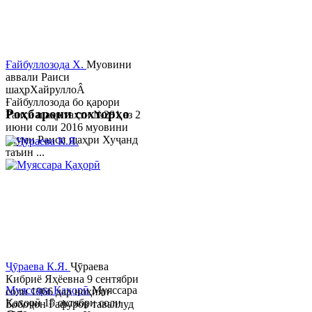
Ғайбуллозода Х.
Муовини
аввали Раиси
шаҳрХайруллоÂ
Ғайбуллозода бо қарори
Роҳбарони сохторҳо
Раиси шаҳр таҳти №281 аз 2
июни соли 2016 муовини
якуми Раиси шаҳри Хуҷанд
таъин ...
Ҷӯраева К.Я.
Ҷӯраева
Кибриё Яҳёевна 9 сентябри
Муяссара Қаҳорӣ
Муяссара
соли 1966 дар ноҳияи
Қаҳорӣ 15 октябри соли
Бобоҷон Ғафуров таваллуд