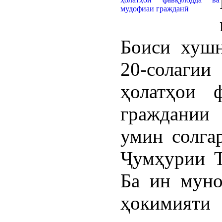
Боиси хушн
20-солаги
ҳолатҳои 
граждании 
умин солга
Ҷумҳурии Т
Ба ин муно
ҳокимияти