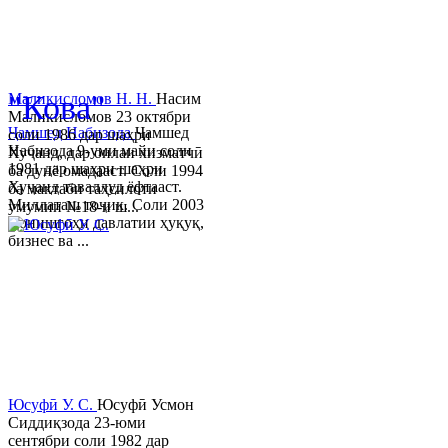
© 2013-2023 Таҳиягар ва дас
"Кова"
Маликисломов Н. Н.
Насим
Маликисломов 23 октябри
Ҷамшед Набизода
Ҷамшед
соли 1986 дар шаҳри
Набизода 9-уми майи соли
Хуҷанд, дар оилаи хизматчӣ
1981 дар шаҳри шаҳри
ба дунё омадааст. Соли 1994
Хуҷанд таваллуд ёфтааст.
ба мактаби таҳсилоти
Миллаташ тоҷик. Соли 2003
умумии №18-и ш...
Донишгоҳи давлатии ҳуқуқ,
бизнес ва ...
Юсуфӣ У. C.
Юсуфӣ Усмон
Сиддиқзода 23-юми
сентябри соли 1982 дар