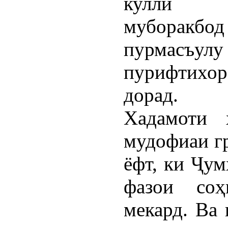
кулли к
муборакб
пурмасъу
пурифтихор
дорад.
Хадамоти 
мудофиаи гр
ёфт, ки Ҷум
фазои соҳ
мекард. Ва 