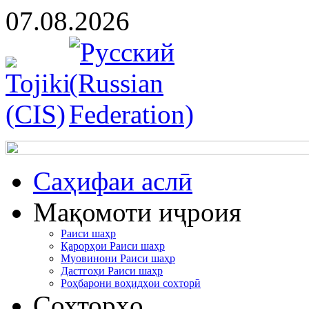
07.08.2026
Cаҳифаи аслӣ
Мақомоти иҷроия
Раиси шаҳр
Қарорҳои Раиси шаҳр
Муовинони Раиси шаҳр
Дастгоҳи Раиси шаҳр
Роҳбарони воҳидҳои сохторӣ
Сохторҳо