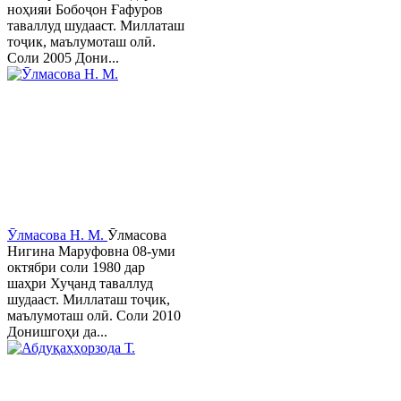
ноҳияи Бобоҷон Ғафуров
таваллуд шудааст. Миллаташ
тоҷик, маълумоташ олӣ.
Соли 2005 Дони...
Ӯлмасова Н. М.
Ӯлмасова
Нигина Маруфовна 08-уми
октябри соли 1980 дар
шаҳри Хуҷанд таваллуд
шудааст. Миллаташ тоҷик,
маълумоташ олӣ. Соли 2010
Донишгоҳи да...