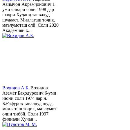
Азимҷон Акрамҷонович 1-
уми январи соли 1998 дар
шаҳри Хуҷанд таввалуд
шудааст. Миллаташ тоҷик,
маълумоташ олӣ. Соли 2020
Академияи х...
Воҳидов А.Б.
Воҳидов
Азамат Баҳодурович 6-уми
июни соли 1974 дар н.
Б.Ғафуров таваллуд шуда,
миллаташ тоҷик, маълумот
олии тиббӣ. Соли 1997
филиали Хучан...