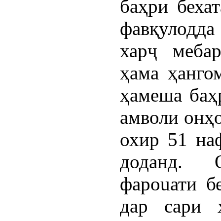
баҳри беха
фавқулодд
харҷ меба
ҳама ҳангом
ҳамеша баҳ
амволи онҳо
охир 51 на
доданд. 
фароuати б
дар сари 