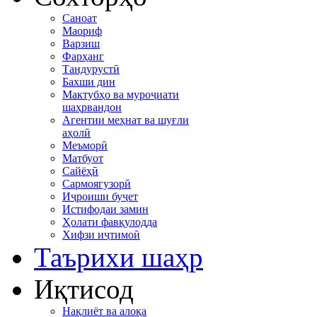
Саноат
Маориф
Варзиш
Фарҳанг
Тандурустӣ
Бахши дин
Мактубҳо ва муроҷиати
шаҳрвандон
Агентии меҳнат ва шуғли
аҳолӣ
Меъморӣ
Матбуот
Сайёҳӣ
Сармоягузорӣ
Иҷроиши буҷет
Истифодаи замин
Ҳолати фавқулодда
Хифзи иҷтимоӣ
Таърихи шаҳр
Иқтисод
Нақлиёт ва алоқа