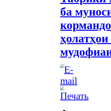
ба мунос
кормандо
ҳолатҳои
мудофиаи