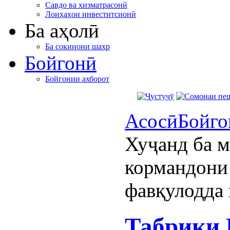
Савдо ва хизматрасонӣ
Лоиҳаҳои инвеститсионӣ
Ба аҳолӣ
Ба сокинони шаҳр
Бойгонӣ
Бойгонии ахборот
Асосӣ
Бойго
Хуҷанд ба 
кормандони
фавқулодда
Табрики 