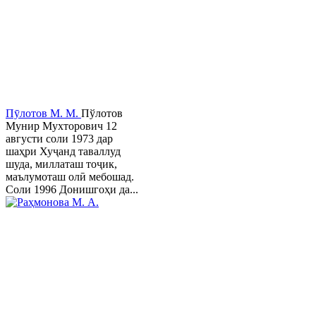
Пӯлотов М. М.
Пўлотов
Мунир Мухторович 12
августи соли 1973 дар
шаҳри Хуҷанд таваллуд
шуда, миллаташ тоҷик,
маълумоташ олӣ мебошад.
Соли 1996 Донишгоҳи да...