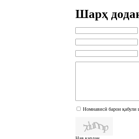
Шарҳ дода
Номнависӣ барои қабули 
Нав кардан