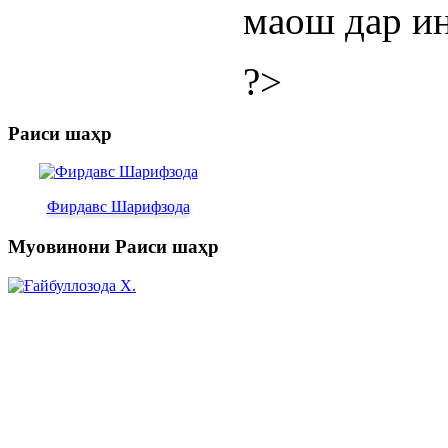
маош дар ин
?>
Раиси шаҳр
Фирдавс Шарифзода
Муовинони Раиси шаҳр