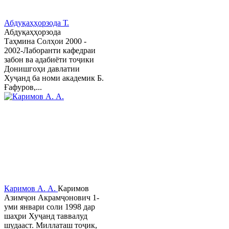
Абдуқаҳҳорзода Т.
Абдуқаҳҳорзода
Таҳмина Солҳои 2000 -
2002-Лаборанти кафедраи
забон ва адабиёти тоҷики
Донишгоҳи давлатии
Хуҷанд ба номи академик Б.
Ғафуров,...
Каримов А. А.
Каримов
Азимҷон Акрамҷонович 1-
уми январи соли 1998 дар
шаҳри Хуҷанд таввалуд
шудааст. Миллаташ тоҷик,