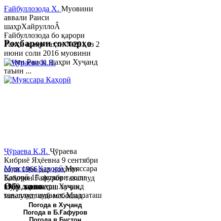
Ғайбуллозода Х.
Муовини
аввали Раиси
шаҳрХайруллоÂ
Ғайбуллозода бо қарори
Роҳбарони сохторҳо
Раиси шаҳр таҳти №281 аз 2
июни соли 2016 муовини
якуми Раиси шаҳри Хуҷанд
таъин ...
Ҷӯраева К.Я.
Ҷӯраева
Кибриё Яҳёевна 9 сентябри
Муяссара Қаҳорӣ
Муяссара
соли 1966 дар ноҳияи
Қаҳорӣ 15 октябри соли
Бобоҷон Ғафуров таваллуд
Обу хаво
1979 дар шаҳри Хуҷанд
шуда, миллаташ тоҷик,
таваллуд шудааст. Миллаташ
маълумот олӣ мебошад.
тоҷик. Маълумот олӣ. Соли
Соли 1997 Донишг...
Погода в Хуҷанд
Погода в Б.Ғафуров
2002 Донишгоҳи давлатии
Погода в Бустон