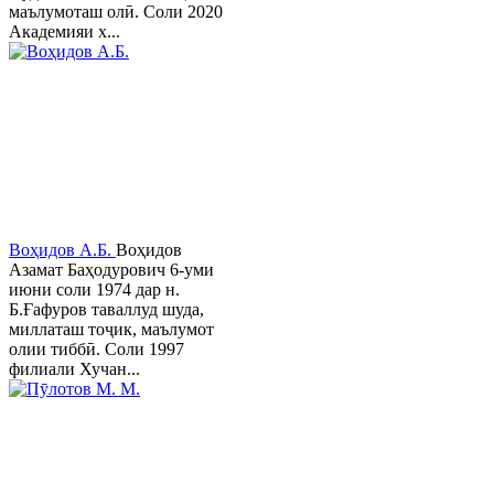
маълумоташ олӣ. Соли 2020
Академияи х...
Воҳидов А.Б.
Воҳидов
Азамат Баҳодурович 6-уми
июни соли 1974 дар н.
Б.Ғафуров таваллуд шуда,
миллаташ тоҷик, маълумот
олии тиббӣ. Соли 1997
филиали Хучан...