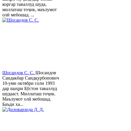
коргар таваллуд шуда,
миллаташ тоҷик, маълумот
олӣ мебошад. ...
Шосаидов С. С.
Шосаидов
Саидакбар Саидқурбонович
10-уми октябри соли 1993
дар шаҳри Бўстон таваллуд
шудааст. Миллаташ тоҷик.
Маълумот олӣ мебошад.
Баъди ха...