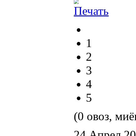
1
2
3
4
5
(0 овоз, миё
24 Апрел 2