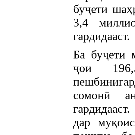
буҷети шаҳр
3,4 милли
гардидааст.
Ба буҷети 
ҷои 196
пешбинига
сомонӣ ан
гардидааст
дар муқоис