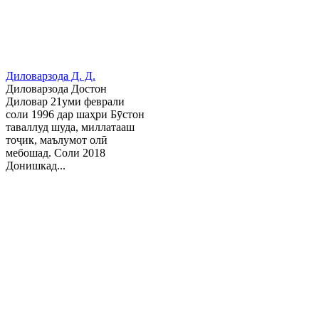
Диловарзода Д. Д.
Диловарзода Достон
Диловар 21уми феврали
соли 1996 дар шаҳри Бӯстон
таваллуд шуда, миллатааш
тоҷик, маълумот олӣ
мебошад. Соли 2018
Донишкад...