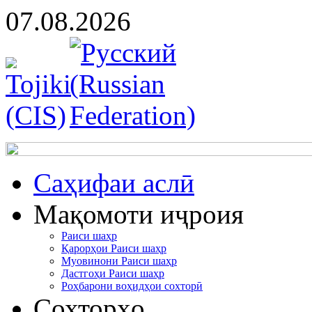
07.08.2026
Cаҳифаи аслӣ
Мақомоти иҷроия
Раиси шаҳр
Қарорҳои Раиси шаҳр
Муовинони Раиси шаҳр
Дастгоҳи Раиси шаҳр
Роҳбарони воҳидҳои сохторӣ
Сохторҳо