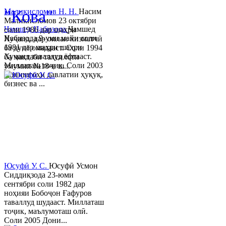
"Кова"
Маликисломов Н. Н.
Насим
Маликисломов 23 октябри
Ҷамшед Набизода
Ҷамшед
соли 1986 дар шаҳри
Набизода 9-уми майи соли
Хуҷанд, дар оилаи хизматчӣ
1981 дар шаҳри шаҳри
ба дунё омадааст. Соли 1994
Хуҷанд таваллуд ёфтааст.
ба мактаби таҳсилоти
Миллаташ тоҷик. Соли 2003
умумии №18-и ш...
Донишгоҳи давлатии ҳуқуқ,
бизнес ва ...
Юсуфӣ У. C.
Юсуфӣ Усмон
Сиддиқзода 23-юми
сентябри соли 1982 дар
ноҳияи Бобоҷон Ғафуров
таваллуд шудааст. Миллаташ
тоҷик, маълумоташ олӣ.
Соли 2005 Дони...