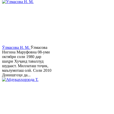
Ӯлмасова Н. М.
Ӯлмасова
Нигина Маруфовна 08-уми
октябри соли 1980 дар
шаҳри Хуҷанд таваллуд
шудааст. Миллаташ тоҷик,
маълумоташ олӣ. Соли 2010
Донишгоҳи да...