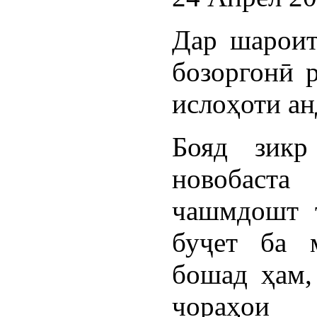
Дар шароит
бозоргонӣ 
ислоҳоти ан
Бояд зикр
новобаст
чашмдошт 
буҷет ба 
бошад ҳам,
чораҳои 