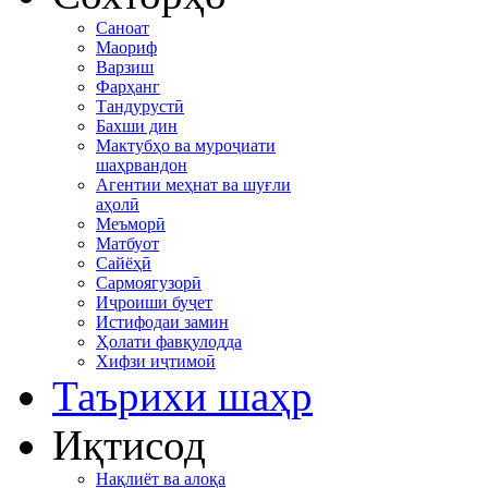
Саноат
Маориф
Варзиш
Фарҳанг
Тандурустӣ
Бахши дин
Мактубҳо ва муроҷиати
шаҳрвандон
Агентии меҳнат ва шуғли
аҳолӣ
Меъморӣ
Матбуот
Сайёҳӣ
Сармоягузорӣ
Иҷроиши буҷет
Истифодаи замин
Ҳолати фавқулодда
Хифзи иҷтимоӣ
Таърихи шаҳр
Иқтисод
Нақлиёт ва алоқа