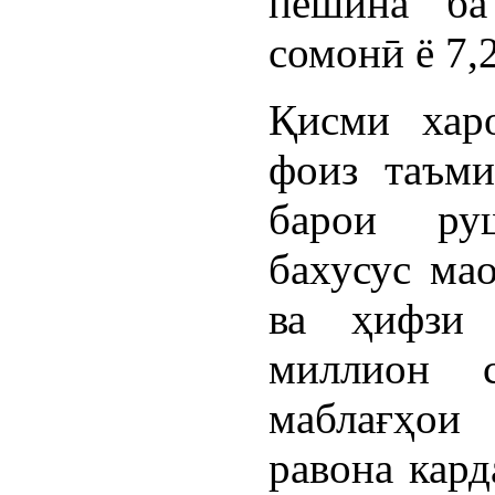
пешина ба
сомонӣ ё 7,
Қисми хар
фоиз таъми
барои ру
бахусус мао
ва ҳифзи 
миллион 
маблағҳои
равона кард