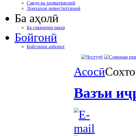
Савдо ва хизматрасонӣ
Лоиҳаҳои инвеститсионӣ
Ба аҳолӣ
Ба сокинони шаҳр
Бойгонӣ
Бойгонии ахборот
Асосӣ
Сохто
Вазъи иҷ