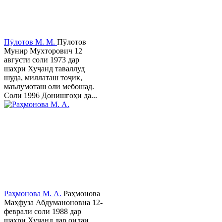
Пӯлотов М. М.
Пўлотов
Мунир Мухторович 12
августи соли 1973 дар
шаҳри Хуҷанд таваллуд
шуда, миллаташ тоҷик,
маълумоташ олӣ мебошад.
Соли 1996 Донишгоҳи да...
Раҳмонова М. А.
Раҳмонова
Маҳфуза Абдуманоновна 12-
феврали соли 1988 дар
шаҳри Хуҷанд дар оилаи