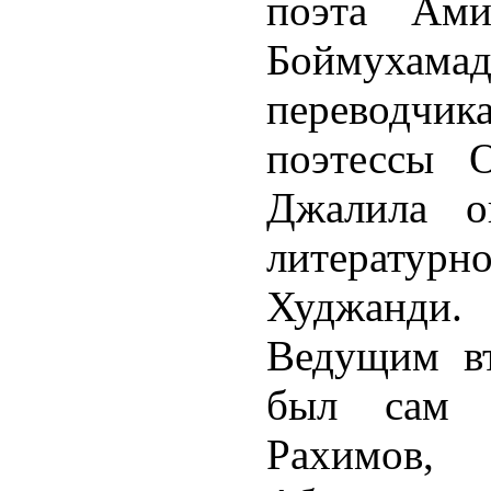
поэта Ами
Боймухам
переводчи
поэтессы 
Джалила о
литературн
Худжанди.
Ведущим вт
был сам 
Рахимов,