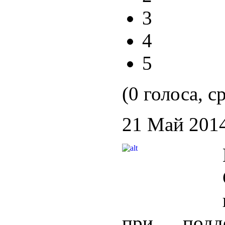
3
4
5
(0 голоса, с
21 Май 201
при подде