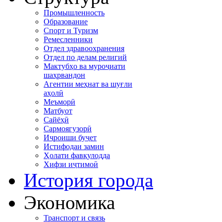
Промышленность
Образование
Спорт и Туризм
Ремесленники
Отдел здравоохранения
Отдел по делам религий
Мактубҳо ва муроҷиати
шаҳрвандон
Агентии меҳнат ва шуғли
аҳолӣ
Меъморӣ
Матбуот
Сайёҳӣ
Сармоягузорӣ
Иҷроиши буҷет
Истифодаи замин
Ҳолати фавқулодда
Хифзи иҷтимоӣ
История города
Экономика
Транспорт и связь