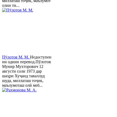
миллаташ тоҷик, маълумот
олии ти...
Пӯлотов М. М.
Недоступен
ни однин перевод.Пўлотов
Мунир Мухторович 12
августи соли 1973 дар
шаҳри Хуҷанд таваллуд
шуда, миллаташ тоҷик,
маълумоташ олӣ меб...