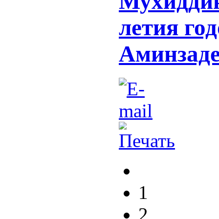
Мухиддин
летия го
Аминзаде
1
2