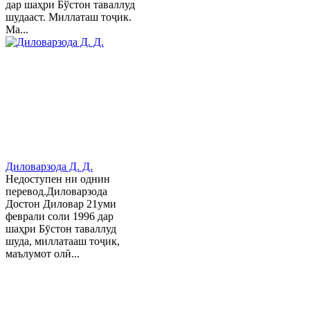
дар шаҳри Бўстон таваллуд
шудааст. Миллаташ тоҷик.
Ма...
Диловарзода Д. Д.
Недоступен ни однин
перевод.Диловарзода
Достон Диловар 21уми
феврали соли 1996 дар
шаҳри Бӯстон таваллуд
шуда, миллатааш тоҷик,
маълумот олӣ...