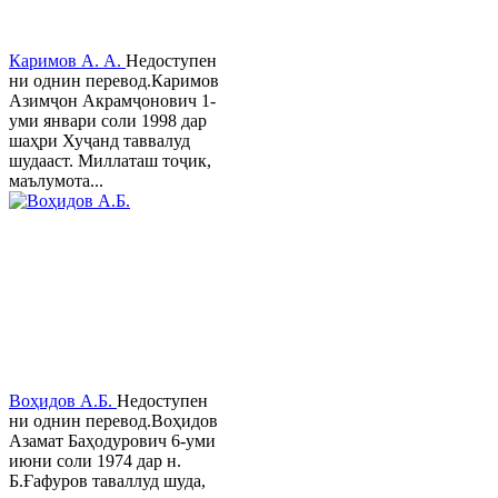
Каримов А. А.
Недоступен
ни однин перевод.Каримов
Азимҷон Акрамҷонович 1-
уми январи соли 1998 дар
шаҳри Хуҷанд таввалуд
шудааст. Миллаташ тоҷик,
маълумота...
Воҳидов А.Б.
Недоступен
ни однин перевод.Воҳидов
Азамат Баҳодурович 6-уми
июни соли 1974 дар н.
Б.Ғафуров таваллуд шуда,