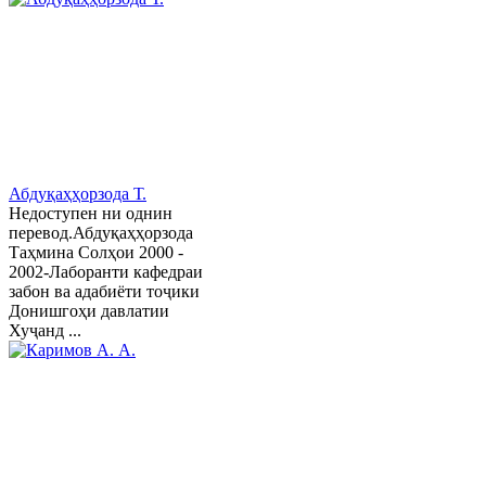
Абдуқаҳҳорзода Т.
Недоступен ни однин
перевод.Абдуқаҳҳорзода
Таҳмина Солҳои 2000 -
2002-Лаборанти кафедраи
забон ва адабиёти тоҷики
Донишгоҳи давлатии
Хуҷанд ...