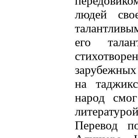
передовико
людей сво
талантливым
его тала
стихотв
зарубежных
на таджик
народ смог
литературой
Перевод п