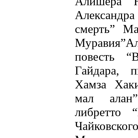
Алишера Н
Александр
смерть” Ма
Муравия”Ал
повесть “
Гайдара, 
Хамза Хак
мал алан”
либретто 
Чайковско