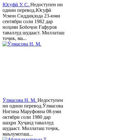
Юсуфӣ У. C.
Недоступен ни
однин перевод.Юсуфӣ
Усмон Сиддиқзода 23-юми
сентябри соли 1982 дар
ноҳияи Бобоҷон Ғафуров
таваллуд шудааст. Миллаташ
тоҷик, ма...
Ӯлмасова Н. М.
Недоступен
ни однин перевод.Ӯлмасова
Нигина Маруфовна 08-уми
октябри соли 1980 дар
шаҳри Хуҷанд таваллуд
шудааст. Миллаташ тоҷик,
маълумоташ...