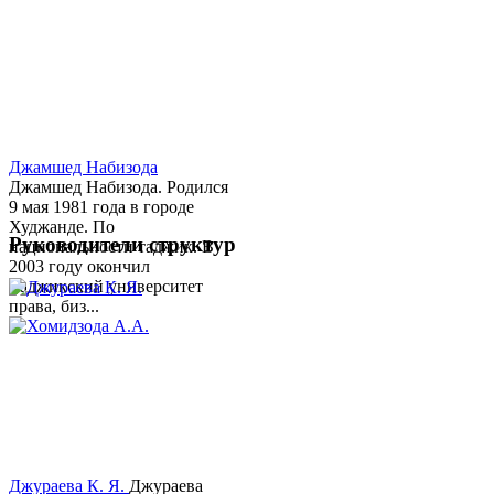
Джамшед Набизода
Джамшед Набизода. Родился
9 мая 1981 года в городе
Худжанде. По
Руководители структур
национальности таджик. В
2003 году окончил
Таджикский университет
права, биз...
Джураева К. Я.
Джураева