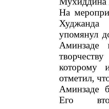
Мухиддина 
На меропри
Худжанда
упомянул д
Аминзаде 
творчест
которому 
отметил, чт
Аминзаде б
Его вт