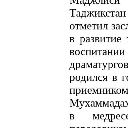
Таджикстан
отметил за
в развитие 
воспитани
драматург
родился в г
приемник
Мухаммадам
в медре