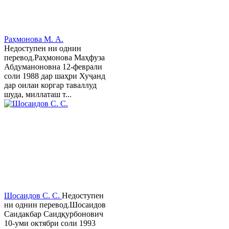
Раҳмонова М. А.
Недоступен ни однин
перевод.Раҳмонова Маҳфуза
Абдуманоновна 12-феврали
соли 1988 дар шаҳри Хуҷанд
дар оилаи коргар таваллуд
шуда, миллаташ т...
Шосаидов С. С.
Недоступен
ни однин перевод.Шосаидов
Саидакбар Саидқурбонович
10-уми октябри соли 1993