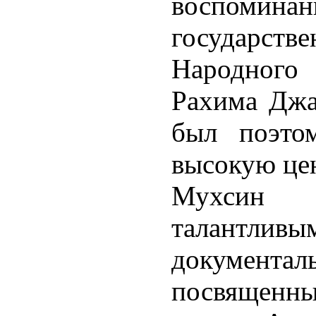
воспомин
государств
Народного
Рахима Джа
был поэто
высокую цен
Мухсин 
талантлив
документал
посвященн