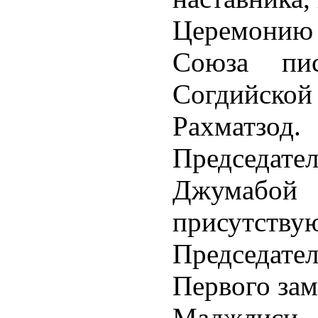
Церемонию
Союза пис
Согдийск
Рахматзод
Председат
Джумабой
присутс
Председат
Первого за
Маджлис