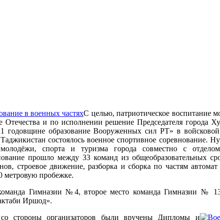
С целью, патриотическое воспитание м
е Отечества и по исполнении решение Председателя города Ху
1 годовщине образование Вооруженных сил РТ» в войсковой
Таджикистан состоялось военное спортивное соревнование. Ну
 молодёжи, спорта и туризма города совместно с отдело
нование прошло между 33 команд из общеобразовательных сро
нов, строевое движение, разборка и сборка по частям автома
00 метровую пробежке.
команда Гимназии №4, второе место команда Гимназии № 13 
актаби Иршод».
 со стороны организаторов были вручены Дипломы и