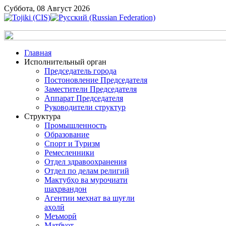
Суббота, 08 Август 2026
Главная
Исполнительный орган
Председатель города
Постоновление Председателя
Заместители Председателя
Аппарат Председателя
Руководители структур
Структура
Промышленность
Образование
Спорт и Туризм
Ремесленники
Отдел здравоохранения
Отдел по делам религий
Мактубҳо ва муроҷиати
шаҳрвандон
Агентии меҳнат ва шуғли
аҳолӣ
Меъморӣ
Матбуот