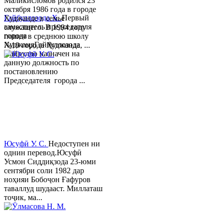
Маликисломов родился 23
октября 1986 года в городе
Гайбуллозода Х.
Первый
Худжанде в семье
заместитель председателя
служащего. В 1994 году
города
пошел в среднюю школу
ХуджандГайбуллозода
№18 города Худжанда, ...
Хайрулло назначен на
данную должность по
постановлению
Председателя города ...
Юсуфӣ У. C.
Недоступен ни
однин перевод.Юсуфӣ
Усмон Сиддиқзода 23-юми
сентябри соли 1982 дар
ноҳияи Бобоҷон Ғафуров
таваллуд шудааст. Миллаташ
тоҷик, ма...