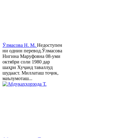
Ӯлмасова Н. М.
Недоступен
ни однин перевод.Ӯлмасова
Нигина Маруфовна 08-уми
октябри соли 1980 дар
шаҳри Хуҷанд таваллуд
шудааст. Миллаташ тоҷик,
маълумоташ...