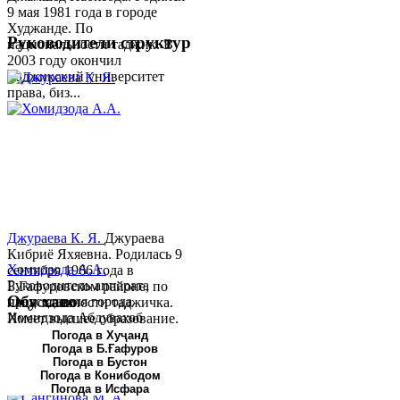
9 мая 1981 года в городе
Худжанде. По
Руководители структур
национальности таджик. В
2003 году окончил
Таджикский университет
права, биз...
Джураева К. Я.
Джураева
Кибриё Яхяевна. Родилась 9
Хомидзода А.А.
сентября 1966 года в
Руководитель аппарата
Б.Гафуровском районе, по
Обу хаво
председателя города
национальности таджичка.
Хомидзода Абдувахоб
Имеет высшее образование.
Абдумаджид родился 8
В 1997 ...
Погода в Хуҷанд
Погода в Б.Ғафуров
июня 1978 года в городе
Погода в Бустон
Худжанде. По
Погода в Конибодом
национальности...
Погода в Исфара