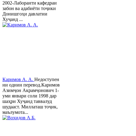
2002-Лаборанти кафедраи
забон ва адабиёти тоҷики
Донишгоҳи давлатии
Хуҷанд ...
Каримов А. А.
Недоступен
ни однин перевод.Каримов
Азимҷон Акрамҷонович 1-
уми январи соли 1998 дар
шаҳри Хуҷанд таввалуд
шудааст. Миллаташ тоҷик,
маълумота...