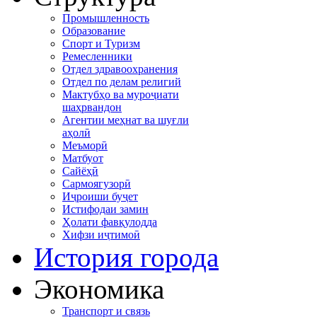
Промышленность
Образование
Спорт и Туризм
Ремесленники
Отдел здравоохранения
Отдел по делам религий
Мактубҳо ва муроҷиати
шаҳрвандон
Агентии меҳнат ва шуғли
аҳолӣ
Меъморӣ
Матбуот
Сайёҳӣ
Сармоягузорӣ
Иҷроиши буҷет
Истифодаи замин
Ҳолати фавқулодда
Хифзи иҷтимоӣ
История города
Экономика
Транспорт и связь