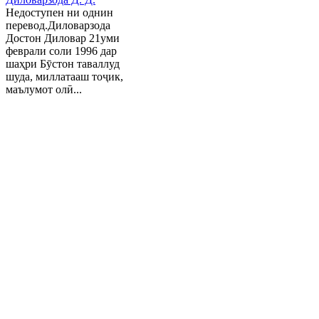
Недоступен ни однин
перевод.Диловарзода
Достон Диловар 21уми
феврали соли 1996 дар
шаҳри Бӯстон таваллуд
шуда, миллатааш тоҷик,
маълумот олӣ...