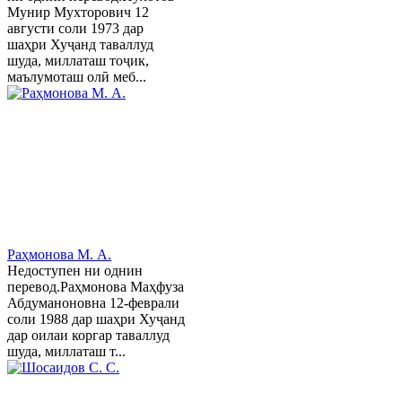
Мунир Мухторович 12
августи соли 1973 дар
шаҳри Хуҷанд таваллуд
шуда, миллаташ тоҷик,
маълумоташ олӣ меб...
Раҳмонова М. А.
Недоступен ни однин
перевод.Раҳмонова Маҳфуза
Абдуманоновна 12-феврали
соли 1988 дар шаҳри Хуҷанд
дар оилаи коргар таваллуд
шуда, миллаташ т...