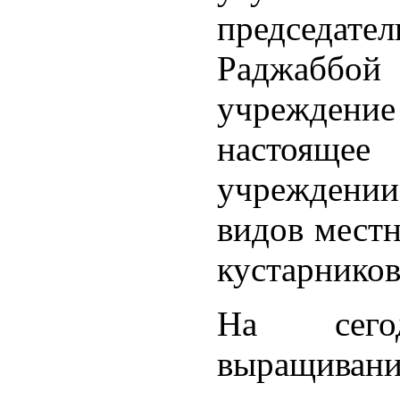
председа
Раджабб
учреждени
настоящ
учреждении
видов местн
кустарников
На сего
выращивани