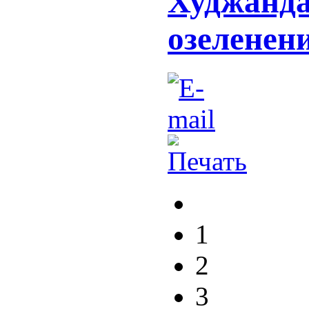
Худжанда
озеленени
1
2
3