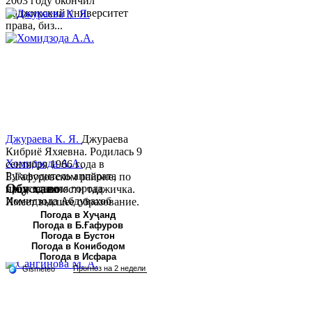
2003 году окончил
Таджикский университет
права, биз...
Джураева К. Я.
Джураева
Кибриё Яхяевна. Родилась 9
Хомидзода А.А.
сентября 1966 года в
Руководитель аппарата
Б.Гафуровском районе, по
Обу хаво
председателя города
национальности таджичка.
Хомидзода Абдувахоб
Имеет высшее образование.
Абдумаджид родился 8
В 1997 ...
Погода в Хуҷанд
Погода в Б.Ғафуров
июня 1978 года в городе
Погода в Бустон
Худжанде. По
Погода в Конибодом
национальности...
Погода в Исфара