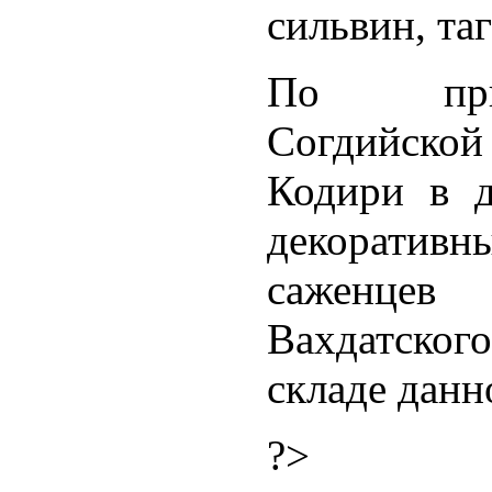
сильвин, таг
По прик
Согдийско
Кодири в 
декоратив
саженцев
Вахдатского
складе данн
?>