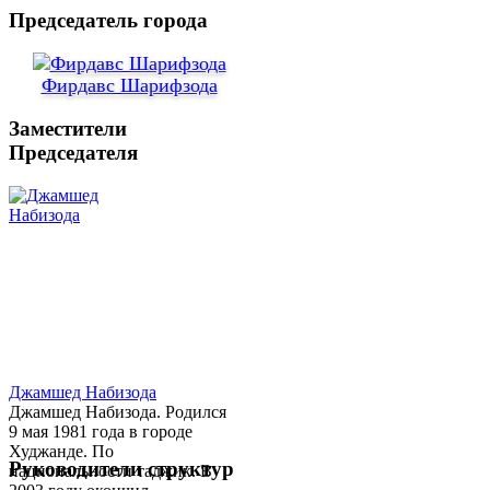
Председатель города
Фирдавс Шарифзода
Заместители
Председателя
Джамшед Набизода
Джамшед Набизода. Родился
9 мая 1981 года в городе
Худжанде. По
Руководители структур
национальности таджик. В