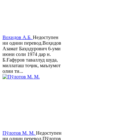
Воҳидов А.Б.
Недоступен
ни однин перевод.Воҳидов
Азамат Баҳодурович 6-уми
июни соли 1974 дар н.
Б.Ғафуров таваллуд шуда,
миллаташ тоҷик, маълумот
олии ти...
Пӯлотов М. М.
Недоступен
ни однин перевод.Пўлотов