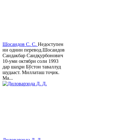
Шосаидов С. С.
Недоступен
ни однин перевод.Шосаидов
Саидакбар Саидқурбонович
10-уми октябри соли 1993
дар шаҳри Бўстон таваллуд
шудааст. Миллаташ тоҷик.
Ма...
Диловарзода Д. Д.