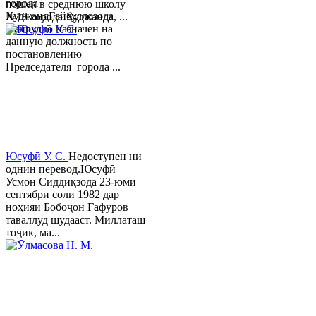
города
пошел в среднюю школу
ХуджандГайбуллозода
№18 города Худжанда, ...
Хайрулло назначен на
данную должность по
постановлению
Председателя города ...
Юсуфӣ У. C.
Недоступен ни
однин перевод.Юсуфӣ
Усмон Сиддиқзода 23-юми
сентябри соли 1982 дар
ноҳияи Бобоҷон Ғафуров
таваллуд шудааст. Миллаташ
тоҷик, ма...