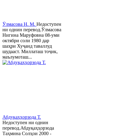
Ӯлмасова Н. М.
Недоступен
ни однин перевод.Ӯлмасова
Нигина Маруфовна 08-уми
октябри соли 1980 дар
шаҳри Хуҷанд таваллуд
шудааст. Миллаташ тоҷик,
маълумоташ...
Абдуқаҳҳорзода Т.
Недоступен ни однин
перевод.Абдуқаҳҳорзода
Таҳмина Солҳои 2000 -