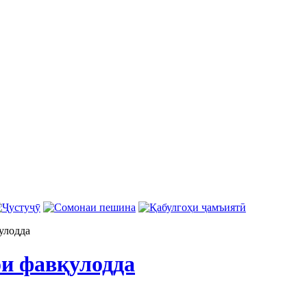
улодда
ои фавқулодда