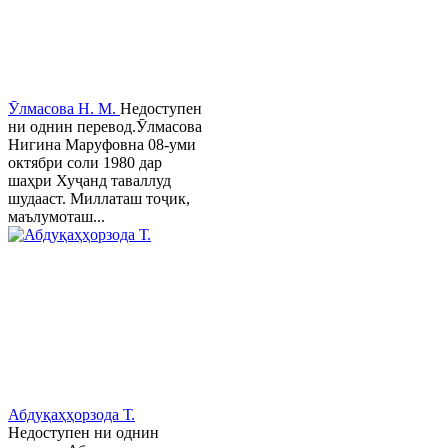
Ӯлмасова Н. М.
Недоступен
ни однин перевод.Ӯлмасова
Нигина Маруфовна 08-уми
октябри соли 1980 дар
шаҳри Хуҷанд таваллуд
шудааст. Миллаташ тоҷик,
маълумоташ...
Абдуқаҳҳорзода Т.
Недоступен ни однин