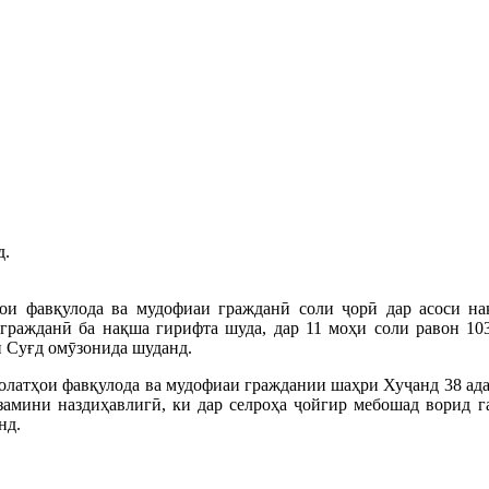
д.
ои фавқулода ва мудофиаи гражданӣ соли ҷорӣ дар асоси н
гражданӣ ба нақша гирифта шуда, дар 11 моҳи соли равон 10
 Суғд омӯзонида шуданд.
ҳолатҳои фавқулода ва мудофиаи граждании шаҳри Хуҷанд 38 ад
замини наздиҳавлигӣ, ки дар селроҳа ҷойгир мебошад ворид г
нд.