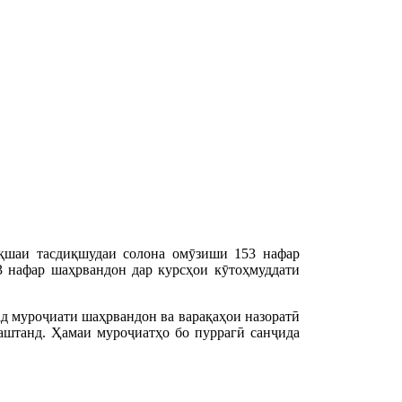
ақшаи тасдиқшудаи солона омӯзиши 153 нафар
3 нафар шаҳрвандон дар курсҳои кӯтоҳмуддати
ад муроҷиати шаҳрвандон ва варақаҳои назоратӣ
аштанд. Ҳамаи муроҷиатҳо бо пуррагӣ санҷида