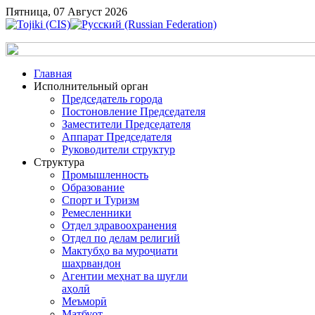
Пятница, 07 Август 2026
Главная
Исполнительный орган
Председатель города
Постоновление Председателя
Заместители Председателя
Аппарат Председателя
Руководители структур
Структура
Промышленность
Образование
Спорт и Туризм
Ремесленники
Отдел здравоохранения
Отдел по делам религий
Мактубҳо ва муроҷиати
шаҳрвандон
Агентии меҳнат ва шуғли
аҳолӣ
Меъморӣ
Матбуот