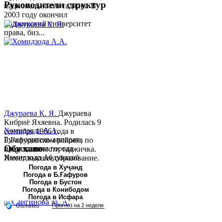
Руководители структур
национальности таджик. В
2003 году окончил
Таджикский университет
права, биз...
Джураева К. Я.
Джураева
Кибриё Яхяевна. Родилась 9
Хомидзода А.А.
сентября 1966 года в
Руководитель аппарата
Б.Гафуровском районе, по
Обу хаво
председателя города
национальности таджичка.
Хомидзода Абдувахоб
Имеет высшее образование.
Абдумаджид родился 8
В 1997 ...
Погода в Хуҷанд
Погода в Б.Ғафуров
июня 1978 года в городе
Погода в Бустон
Худжанде. По
Погода в Конибодом
национальности...
Погода в Исфара