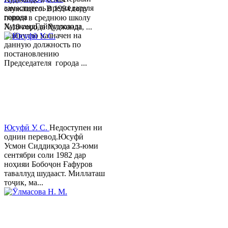
заместитель председателя
служащего. В 1994 году
города
пошел в среднюю школу
ХуджандГайбуллозода
№18 города Худжанда, ...
Хайрулло назначен на
данную должность по
постановлению
Председателя города ...
Юсуфӣ У. C.
Недоступен ни
однин перевод.Юсуфӣ
Усмон Сиддиқзода 23-юми
сентябри соли 1982 дар
ноҳияи Бобоҷон Ғафуров
таваллуд шудааст. Миллаташ
тоҷик, ма...