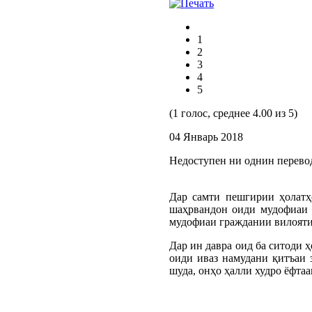
1
2
3
4
5
(1 голос, среднее 4.00 из 5)
04 Январь 2018
Недоступен ни однин перево
Дар самти пешгирии ҳолатҳ
шаҳрвандон оиди мудофиаи 
мудофиаи граждании вилояти
Дар ин давра оид ба ситоди 
оиди иваз намудани қитъаи 
шуда, онҳо ҳалли худро ёфтаа