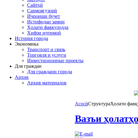
Сайёҳӣ
Сармоягузорӣ
Иҷроиши буҷет
Истифодаи замин
Ҳолати фавқулодда
Хифзи иҷтимоӣ
История города
Экономика
Транспорт и связь
Торговля и услуги
Инвестиционные проекты
Для граждан
Для граждани города
Архив
Архив материалов
Асосӣ
Структура
Ҳолати фавқ
Вазъи ҳолатҳ