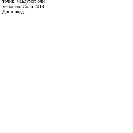
тоҷик, маълумот олӣ
мебошад. Соли 2018
Донишкад...