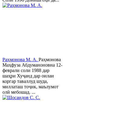
Раҳмонова М. А.
Раҳмонова
Маҳфуза Абдуманоновна 12-
феврали соли 1988 дар
шаҳри Хуҷанд дар оилаи
коргар таваллуд шуда,
миллаташ тоҷик, маълумот
олӣ мебошад. ...