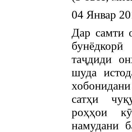
04 Январ 20
Дар самти 
бунёдкорӣ
таҷдиди он
шуда истод
хобонидан
сатҳи чуқ
роҳҳои кӯ
намудани б