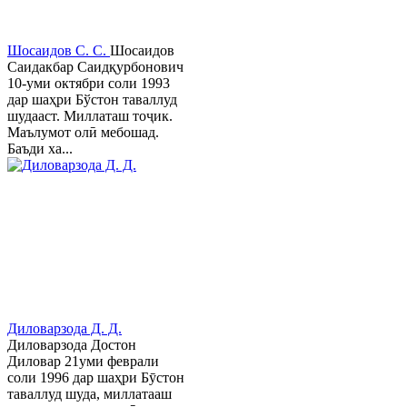
Шосаидов С. С.
Шосаидов
Саидакбар Саидқурбонович
10-уми октябри соли 1993
дар шаҳри Бўстон таваллуд
шудааст. Миллаташ тоҷик.
Маълумот олӣ мебошад.
Баъди ха...
Диловарзода Д. Д.
Диловарзода Достон
Диловар 21уми феврали
соли 1996 дар шаҳри Бӯстон
таваллуд шуда, миллатааш