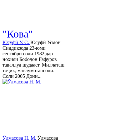
© 2013-2023 Таҳиягар ва дас
"Кова"
Юсуфӣ У. C.
Юсуфӣ Усмон
Сиддиқзода 23-юми
сентябри соли 1982 дар
ноҳияи Бобоҷон Ғафуров
таваллуд шудааст. Миллаташ
тоҷик, маълумоташ олӣ.
Соли 2005 Дони...
Ӯлмасова Н. М.
Ӯлмасова