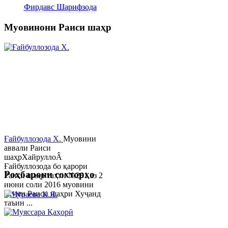
Фирдавс Шарифзода
Муовинони Раиси шаҳр
Ғайбуллозода Х.
Муовини
аввали Раиси
шаҳрХайруллоÂ
Ғайбуллозода бо қарори
Роҳбарони сохторҳо
Раиси шаҳр таҳти №281 аз 2
июни соли 2016 муовини
якуми Раиси шаҳри Хуҷанд
таъин ...