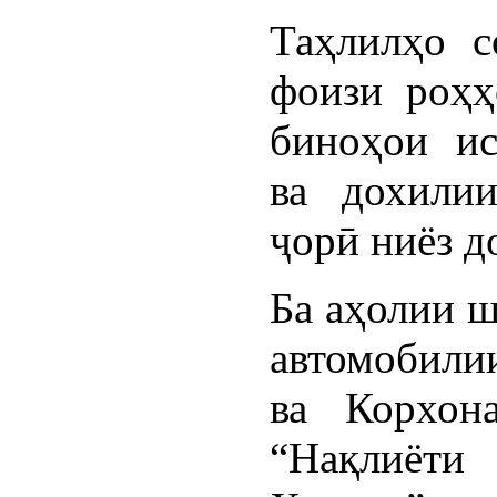
Таҳлилҳо с
фоизи роҳҳ
биноҳои ис
ва дохили
ҷорӣ ниёз д
Ба аҳолии ш
автомобили
ва Корхон
“Нақлиёти