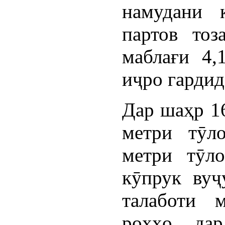
намудани 
партов тоз
маблағи 4,
иҷро гардид
Дар шаҳр 16
метри тӯло
метри тӯл
кӯпрук вуҷ
талаботи 
роҳҳо, да