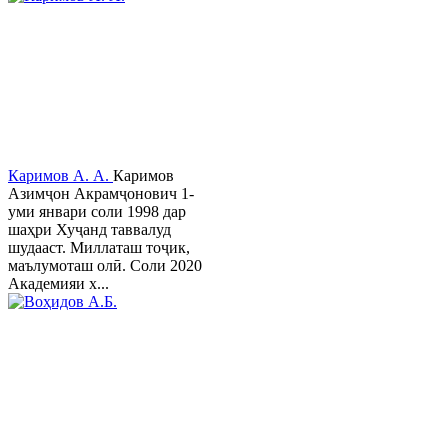
Каримов А. А.
Каримов
Азимҷон Акрамҷонович 1-
уми январи соли 1998 дар
шаҳри Хуҷанд таввалуд
шудааст. Миллаташ тоҷик,
маълумоташ олӣ. Соли 2020
Академияи х...