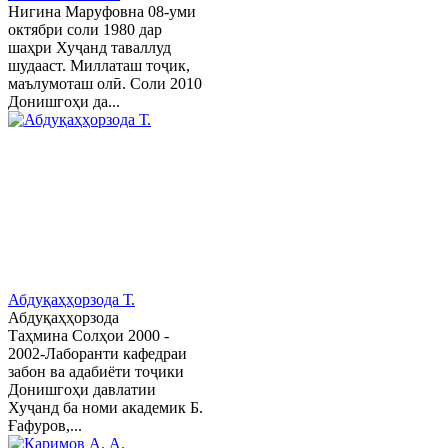
Нигина Маруфовна 08-уми
октябри соли 1980 дар
шаҳри Хуҷанд таваллуд
шудааст. Миллаташ тоҷик,
маълумоташ олӣ. Соли 2010
Донишгоҳи да...
Абдуқаҳҳорзода Т.
Абдуқаҳҳорзода
Таҳмина Солҳои 2000 -
2002-Лаборанти кафедраи
забон ва адабиёти тоҷики
Донишгоҳи давлатии
Хуҷанд ба номи академик Б.
Ғафуров,...