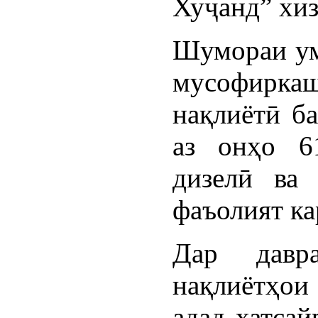
Хуҷанд” хиз
Шумораи ум
мусофирка
нақлиётӣ ба
аз онҳо 6
дизелӣ ва
фаъолият ка
Дар давра
нақлиётҳо
адад хатса