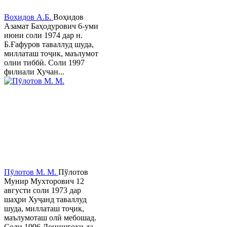
Воҳидов А.Б.
Воҳидов
Азамат Баҳодурович 6-уми
июни соли 1974 дар н.
Б.Ғафуров таваллуд шуда,
миллаташ тоҷик, маълумот
олии тиббӣ. Соли 1997
филиали Хучан...
Пӯлотов М. М.
Пўлотов
Мунир Мухторович 12
августи соли 1973 дар
шаҳри Хуҷанд таваллуд
шуда, миллаташ тоҷик,
маълумоташ олӣ мебошад.
Соли 1996 Донишгоҳи да...