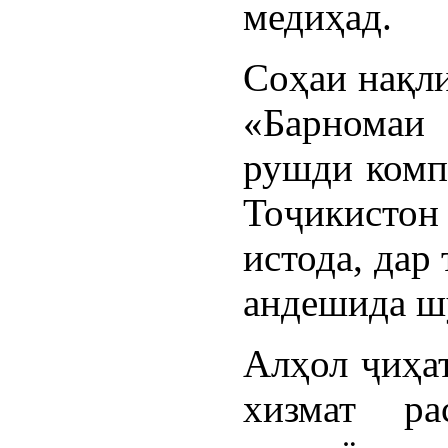
медиҳад.
Соҳаи нақли
«Барномаи
рушди комп
Тоҷикистон
истода, дар
андешида шу
Алҳол ҷиҳат
хизмат р