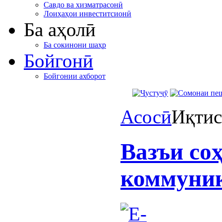
Савдо ва хизматрасонӣ
Лоиҳаҳои инвеститсионӣ
Ба аҳолӣ
Ба сокинони шаҳр
Бойгонӣ
Бойгонии ахборот
Асосӣ
Иқтис
Вазъи со
коммуни