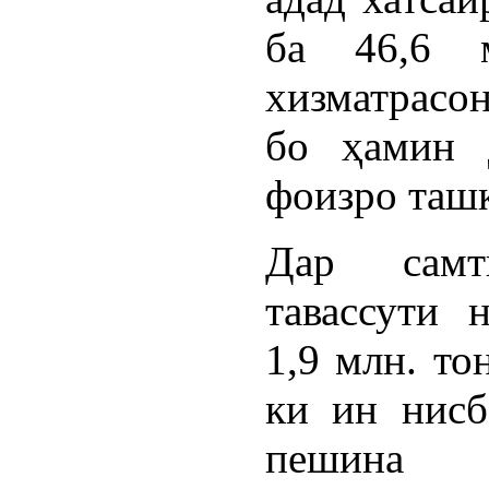
ба 46,6 
хизматрасон
бо ҳамин 
фоизро ташк
Дар самт
тавассути 
1,9 млн. то
ки ин нисб
пешина 1