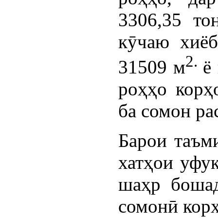
3306,35 то
кӯчаю хиёб
2.
31509 м
ё
роҳҳо корҳ
ба сомон ра
Барои таъм
хатҳои уфуқ
шаҳр бошад
сомонӣ корҳ