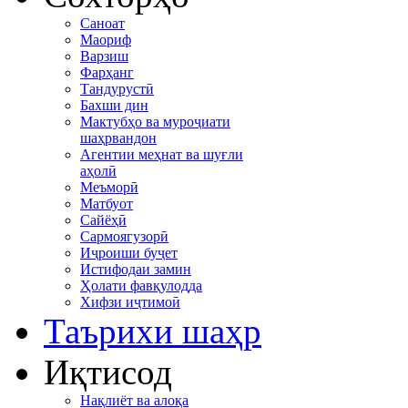
Саноат
Маориф
Варзиш
Фарҳанг
Тандурустӣ
Бахши дин
Мактубҳо ва муроҷиати
шаҳрвандон
Агентии меҳнат ва шуғли
аҳолӣ
Меъморӣ
Матбуот
Сайёҳӣ
Сармоягузорӣ
Иҷроиши буҷет
Истифодаи замин
Ҳолати фавқулодда
Хифзи иҷтимоӣ
Таърихи шаҳр
Иқтисод
Нақлиёт ва алоқа