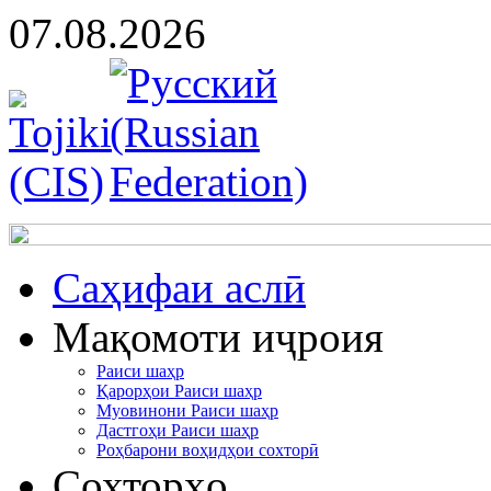
07.08.2026
Cаҳифаи аслӣ
Мақомоти иҷроия
Раиси шаҳр
Қарорҳои Раиси шаҳр
Муовинони Раиси шаҳр
Дастгоҳи Раиси шаҳр
Роҳбарони воҳидҳои сохторӣ
Сохторҳо