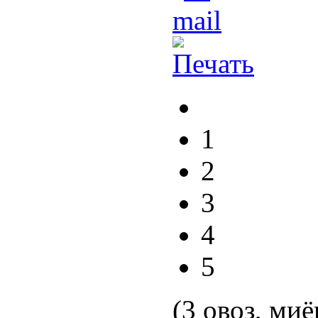
1
2
3
4
5
(3 овоз, миё