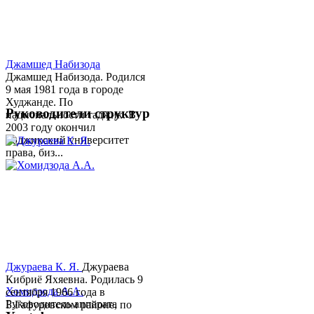
Джамшед Набизода
Джамшед Набизода. Родился
9 мая 1981 года в городе
Худжанде. По
Руководители структур
национальности таджик. В
2003 году окончил
Таджикский университет
права, биз...
Джураева К. Я.
Джураева
Кибриё Яхяевна. Родилась 9
Хомидзода А.А.
сентября 1966 года в
Руководитель аппарата
Б.Гафуровском районе, по