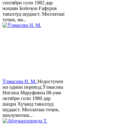
сентябри соли 1982 дар
ноҳияи Бобоҷон Ғафуров
таваллуд шудааст. Миллаташ
тоҷик, ма...
Ӯлмасова Н. М.
Недоступен
ни однин перевод.Ӯлмасова
Нигина Маруфовна 08-уми
октябри соли 1980 дар
шаҳри Хуҷанд таваллуд
шудааст. Миллаташ тоҷик,
маълумоташ...