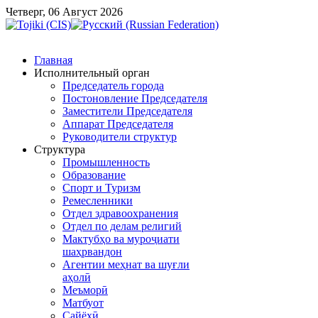
Четверг, 06 Август 2026
Главная
Исполнительный орган
Председатель города
Постоновление Председателя
Заместители Председателя
Аппарат Председателя
Руководители структур
Структура
Промышленность
Образование
Спорт и Туризм
Ремесленники
Отдел здравоохранения
Отдел по делам религий
Мактубҳо ва муроҷиати
шаҳрвандон
Агентии меҳнат ва шуғли
аҳолӣ
Меъморӣ
Матбуот
Сайёҳӣ