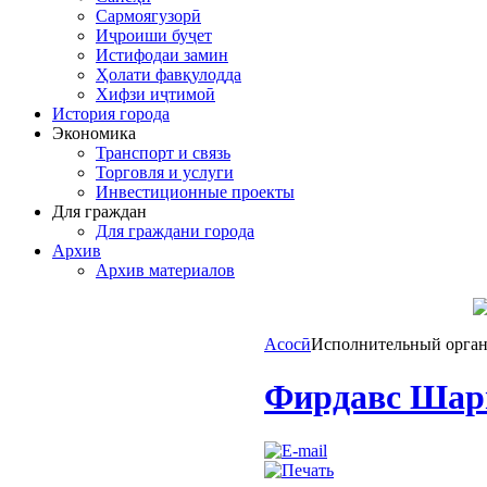
Сармоягузорӣ
Иҷроиши буҷет
Истифодаи замин
Ҳолати фавқулодда
Хифзи иҷтимоӣ
История города
Экономика
Транспорт и связь
Торговля и услуги
Инвестиционные проекты
Для граждан
Для граждани города
Архив
Архив материалов
Асосӣ
Исполнительный орга
Фирдавс Шар