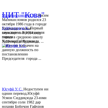
© 2013-2018 Разработчик и 
ЦИТ "Кова"
Маликисломов Н. Н.
Насим
Маликисломов родился 23
октября 1986 года в городе
Гайбуллозода Х.
Первый
Худжанде в семье
заместитель председателя
служащего. В 1994 году
города
пошел в среднюю школу
ХуджандГайбуллозода
№18 города Худжанда, ...
Хайрулло назначен на
данную должность по
постановлению
Председателя города ...
Юсуфӣ У. C.
Недоступен ни
однин перевод.Юсуфӣ
Усмон Сиддиқзода 23-юми
сентябри соли 1982 дар
ноҳияи Бобоҷон Ғафуров