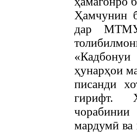
ҳамагонро б
Ҳамчунин б
дар МТМ
толибилмо
«Кадбонуи
ҳунарҳои ма
писанди хо
гирифт. 
чорабинии
мардумӣ ва