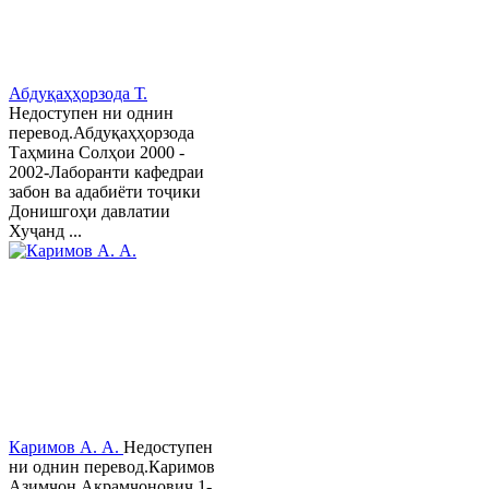
Абдуқаҳҳорзода Т.
Недоступен ни однин
перевод.Абдуқаҳҳорзода
Таҳмина Солҳои 2000 -
2002-Лаборанти кафедраи
забон ва адабиёти тоҷики
Донишгоҳи давлатии
Хуҷанд ...
Каримов А. А.
Недоступен
ни однин перевод.Каримов
Азимҷон Акрамҷонович 1-