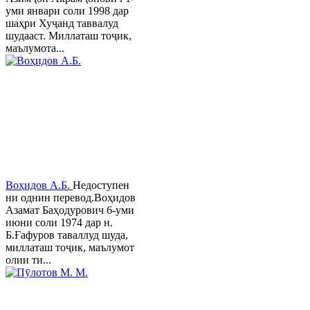
уми январи соли 1998 дар
шаҳри Хуҷанд таввалуд
шудааст. Миллаташ тоҷик,
маълумота...
Воҳидов А.Б.
Недоступен
ни однин перевод.Воҳидов
Азамат Баҳодурович 6-уми
июни соли 1974 дар н.
Б.Ғафуров таваллуд шуда,
миллаташ тоҷик, маълумот
олии ти...