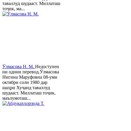
таваллуд шудааст. Миллаташ
тоҷик, ма...
Ӯлмасова Н. М.
Недоступен
ни однин перевод.Ӯлмасова
Нигина Маруфовна 08-уми
октябри соли 1980 дар
шаҳри Хуҷанд таваллуд
шудааст. Миллаташ тоҷик,
маълумоташ...