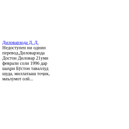
Диловарзода Д. Д.
Недоступен ни однин
перевод.Диловарзода
Достон Диловар 21уми
феврали соли 1996 дар
шаҳри Бӯстон таваллуд
шуда, миллатааш тоҷик,
маълумот олӣ...