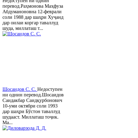
Недоступен ни однин
перевод.Раҳмонова Маҳфуза
Абдуманоновна 12-феврали
соли 1988 дар шаҳри Хуҷанд
дар оилаи коргар таваллуд
шуда, миллаташ т...
Шосаидов С. С.
Недоступен
ни однин перевод.Шосаидов
Саидакбар Саидқурбонович
10-уми октябри соли 1993
дар шаҳри Бўстон таваллуд
шудааст. Миллаташ тоҷик.
Ма...