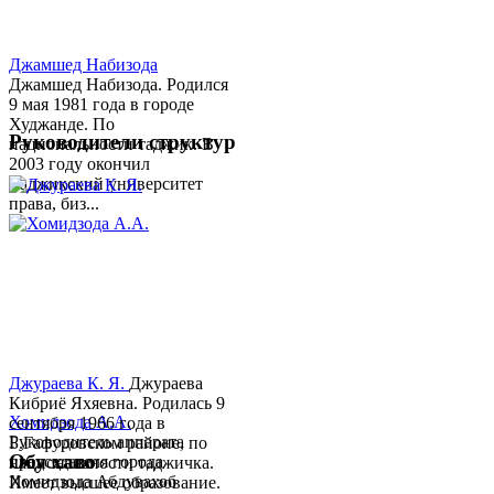
Джамшед Набизода
Джамшед Набизода. Родился
9 мая 1981 года в городе
Худжанде. По
Руководители структур
национальности таджик. В
2003 году окончил
Таджикский университет
права, биз...
Джураева К. Я.
Джураева
Кибриё Яхяевна. Родилась 9
Хомидзода А.А.
сентября 1966 года в
Руководитель аппарата
Б.Гафуровском районе, по
Обу хаво
председателя города
национальности таджичка.
Хомидзода Абдувахоб
Имеет высшее образование.