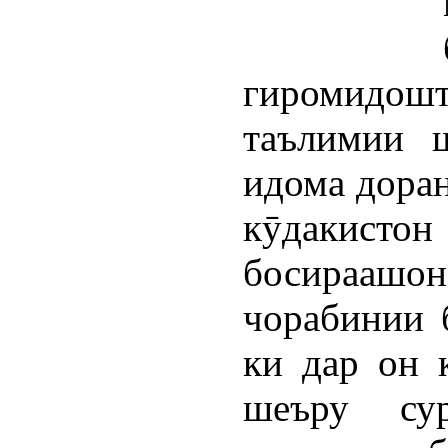
гиромидошт
таълимии 
идома доран
кӯдакисто
босираашон
чорабинии 
ки дар он 
шеъру сур