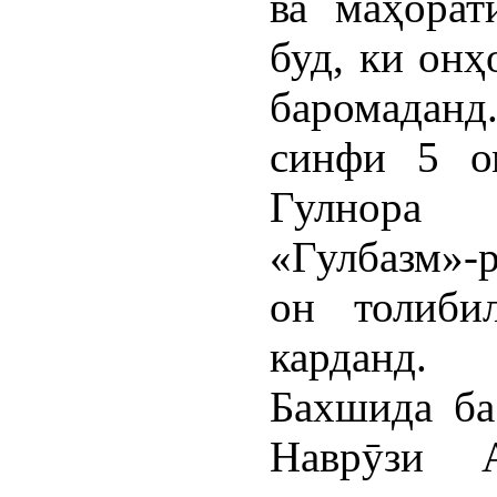
ва маҳорат
буд, ки онҳ
баромада
синфи 5 о
Гулнора 
«Гулбазм»-р
он толиби
карданд.
Бахшида ба
Наврӯзи 