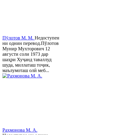
Пӯлотов М. М.
Недоступен
ни однин перевод.Пўлотов
Мунир Мухторович 12
августи соли 1973 дар
шаҳри Хуҷанд таваллуд
шуда, миллаташ тоҷик,
маълумоташ олӣ меб...
Раҳмонова М. А.