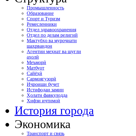
Промышленность
Образование
Спорт и Туризм
Ремесленники
Отдел здравоохранения
Отдел по делам религий
Мактубҳо ва муроҷиати
шаҳрвандон
Агентии меҳнат ва шуғли
аҳолӣ
Меъморӣ
Матбуот
Сайёҳӣ
Сармоягузорӣ
Иҷроиши буҷет
Истифодаи замин
Ҳолати фавқулодда
Хифзи иҷтимоӣ
История города
Экономика
Транспорт и связь