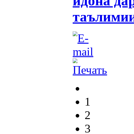
идона да
таълимии
1
2
3