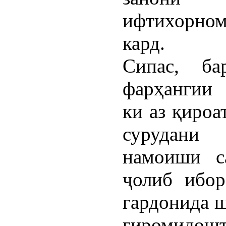
ифтихорно
кард.
Сипас, ба
фарҳангии
ки аз қироа
сурудани
намоиши с
ҷолиб ибор
гардонида ш
гиромид