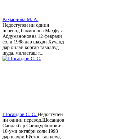
Раҳмонова М. А.
Недоступен ни однин
перевод.Раҳмонова Маҳфуза
Абдуманоновна 12-феврали
соли 1988 дар шаҳри Хуҷанд
дар оилаи коргар таваллуд
шуда, миллаташ т...
Шосаидов С. С.
Недоступен
ни однин перевод.Шосаидов
Саидакбар Саидқурбонович
10-уми октябри соли 1993
дар шаҳри Бўстон таваллуд