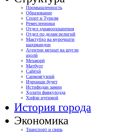
Промышленность
Образование
Спорт и Туризм
Ремесленники
Отдел здравоохранения
Отдел по делам религий
Мактубҳо ва муроҷиати
шаҳрвандон
Агентии меҳнат ва шуғли
аҳолӣ
Меъморӣ
Матбуот
Сайёҳӣ
Сармоягузорӣ
Иҷроиши буҷет
Истифодаи замин
Ҳолати фавқулодда
Хифзи иҷтимоӣ
История города
Экономика
Транспорт и связь