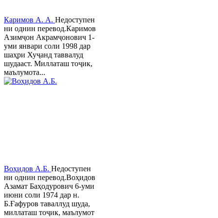
Каримов А. А.
Недоступен
ни однин перевод.Каримов
Азимҷон Акрамҷонович 1-
уми январи соли 1998 дар
шаҳри Хуҷанд таввалуд
шудааст. Миллаташ тоҷик,
маълумота...
Воҳидов А.Б.
Недоступен
ни однин перевод.Воҳидов
Азамат Баҳодурович 6-уми
июни соли 1974 дар н.
Б.Ғафуров таваллуд шуда,
миллаташ тоҷик, маълумот