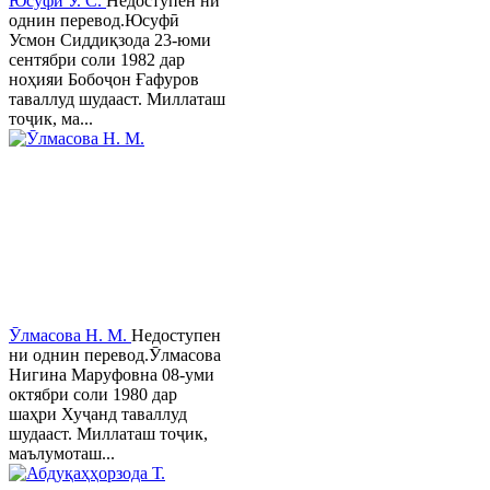
Юсуфӣ У. C.
Недоступен ни
однин перевод.Юсуфӣ
Усмон Сиддиқзода 23-юми
сентябри соли 1982 дар
ноҳияи Бобоҷон Ғафуров
таваллуд шудааст. Миллаташ
тоҷик, ма...
Ӯлмасова Н. М.
Недоступен
ни однин перевод.Ӯлмасова
Нигина Маруфовна 08-уми
октябри соли 1980 дар
шаҳри Хуҷанд таваллуд
шудааст. Миллаташ тоҷик,
маълумоташ...