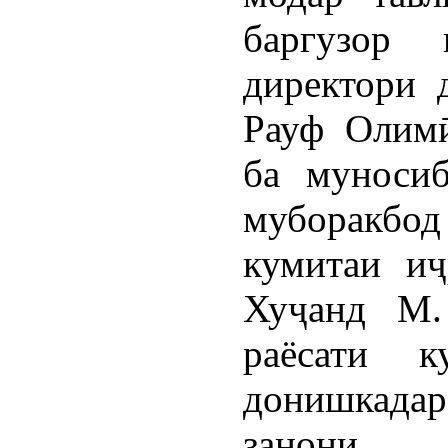
баргузор 
директори д
Рауф Олимӣ
ба муноси
муборакб
кумитаи и
Хуҷанд М.
раёсати к
донишкадаро
занони