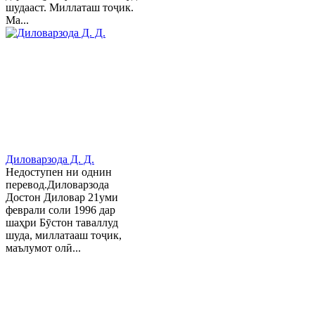
шудааст. Миллаташ тоҷик.
Ма...
Диловарзода Д. Д.
Недоступен ни однин
перевод.Диловарзода
Достон Диловар 21уми
феврали соли 1996 дар
шаҳри Бӯстон таваллуд
шуда, миллатааш тоҷик,
маълумот олӣ...