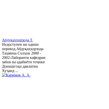
Абдуқаҳҳорзода Т.
Недоступен ни однин
перевод.Абдуқаҳҳорзода
Таҳмина Солҳои 2000 -
2002-Лаборанти кафедраи
забон ва адабиёти тоҷики
Донишгоҳи давлатии
Хуҷанд ...