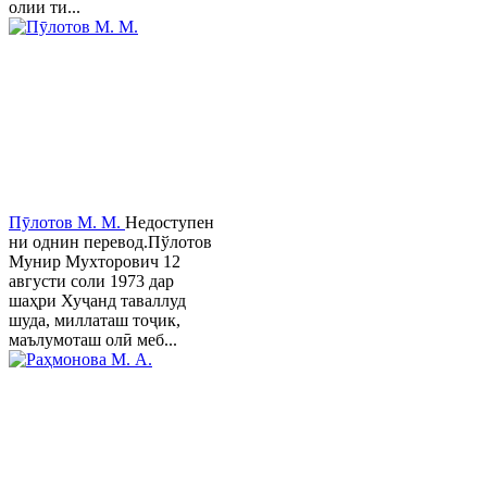
олии ти...
Пӯлотов М. М.
Недоступен
ни однин перевод.Пўлотов
Мунир Мухторович 12
августи соли 1973 дар
шаҳри Хуҷанд таваллуд
шуда, миллаташ тоҷик,
маълумоташ олӣ меб...