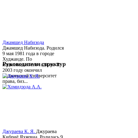
Джамшед Набизода
Джамшед Набизода. Родился
9 мая 1981 года в городе
Худжанде. По
Руководители структур
национальности таджик. В
2003 году окончил
Таджикский университет
права, биз...
Джураева К. Я.
Джураева
Кибриё Яхяевна. Родилась 9