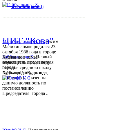
www.khujand.tj
,
e-mail:
mihd.khujand@gmail.com
© 2013-2018 Разработчик и 
ЦИТ "Кова"
Маликисломов Н. Н.
Насим
Маликисломов родился 23
октября 1986 года в городе
Гайбуллозода Х.
Первый
Худжанде в семье
заместитель председателя
служащего. В 1994 году
города
пошел в среднюю школу
ХуджандГайбуллозода
№18 города Худжанда, ...
Хайрулло назначен на
данную должность по
постановлению
Председателя города ...