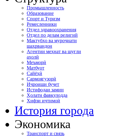
Промышленность
Образование
Спорт и Туризм
Ремесленники
Отдел здравоохранения
Отдел по делам религий
Мактубҳо ва муроҷиати
шаҳрвандон
Агентии меҳнат ва шуғли
аҳолӣ
Меъморӣ
Матбуот
Сайёҳӣ
Сармоягузорӣ
Иҷроиши буҷет
Истифодаи замин
Ҳолати фавқулодда
Хифзи иҷтимоӣ
История города
Экономика
Транспорт и связь