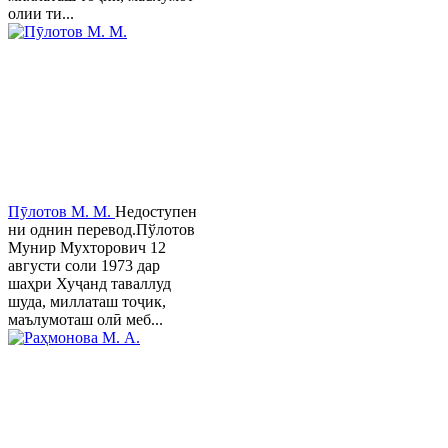
олии ти...
Пӯлотов М. М.
Недоступен
ни однин перевод.Пўлотов
Мунир Мухторович 12
августи соли 1973 дар
шаҳри Хуҷанд таваллуд
шуда, миллаташ тоҷик,
маълумоташ олӣ меб...