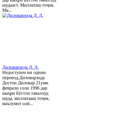
шудааст. Миллаташ тоҷик.
Ма...
Диловарзода Д. Д.
Недоступен ни однин
перевод.Диловарзода
Достон Диловар 21уми
феврали соли 1996 дар
шаҳри Бӯстон таваллуд
шуда, миллатааш тоҷик,
маълумот олӣ...