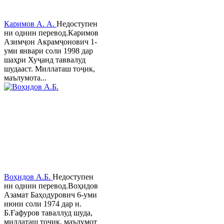
Каримов А. А.
Недоступен
ни однин перевод.Каримов
Азимҷон Акрамҷонович 1-
уми январи соли 1998 дар
шаҳри Хуҷанд таввалуд
шудааст. Миллаташ тоҷик,
маълумота...
Воҳидов А.Б.
Недоступен
ни однин перевод.Воҳидов
Азамат Баҳодурович 6-уми
июни соли 1974 дар н.
Б.Ғафуров таваллуд шуда,
миллаташ тоҷик, маълумот