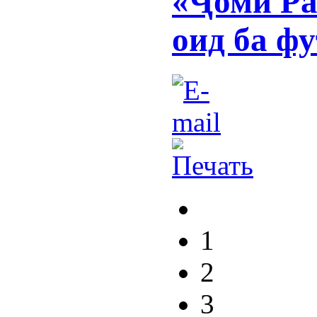
«Ҷоми Ра
оид ба фу
1
2
3