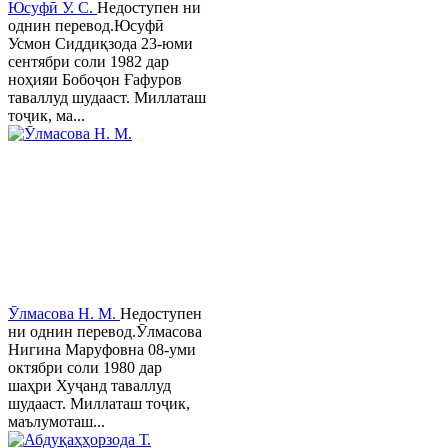
Юсуфӣ У. C.
Недоступен ни
однин перевод.Юсуфӣ
Усмон Сиддиқзода 23-юми
сентябри соли 1982 дар
ноҳияи Бобоҷон Ғафуров
таваллуд шудааст. Миллаташ
тоҷик, ма...
Ӯлмасова Н. М.
Недоступен
ни однин перевод.Ӯлмасова
Нигина Маруфовна 08-уми
октябри соли 1980 дар
шаҳри Хуҷанд таваллуд
шудааст. Миллаташ тоҷик,
маълумоташ...