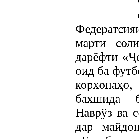
Федератсия
марти сол
дарёфти «Ҷ
оид ба футб
корхонаҳ
бахшида 
Наврўз ва 
дар майдо