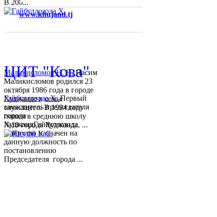
В 200...
www.khujand.tj
,
e-mail:
mihd.khujand@gmail.com
© 2013-2018 Разработчик и 
ЦИТ "Кова"
Маликисломов Н. Н.
Насим
Маликисломов родился 23
октября 1986 года в городе
Гайбуллозода Х.
Первый
Худжанде в семье
заместитель председателя
служащего. В 1994 году
города
пошел в среднюю школу
ХуджандГайбуллозода
№18 города Худжанда, ...
Хайрулло назначен на
данную должность по
постановлению
Председателя города ...