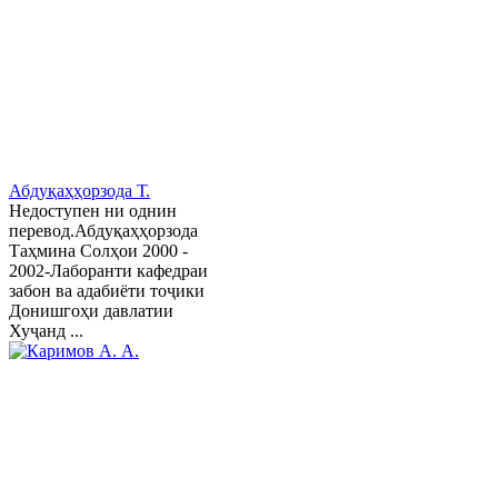
Абдуқаҳҳорзода Т.
Недоступен ни однин
перевод.Абдуқаҳҳорзода
Таҳмина Солҳои 2000 -
2002-Лаборанти кафедраи
забон ва адабиёти тоҷики
Донишгоҳи давлатии
Хуҷанд ...