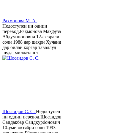
Раҳмонова М. А.
Недоступен ни однин
перевод.Раҳмонова Маҳфуза
Абдуманоновна 12-феврали
соли 1988 дар шаҳри Хуҷанд
дар оилаи коргар таваллуд
шуда, миллаташ т...
Шосаидов С. С.
Недоступен
ни однин перевод.Шосаидов
Саидакбар Саидқурбонович
10-уми октябри соли 1993
дар шаҳри Бўстон таваллуд