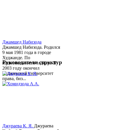
Джамшед Набизода
Джамшед Набизода. Родился
9 мая 1981 года в городе
Худжанде. По
Руководители структур
национальности таджик. В
2003 году окончил
Таджикский университет
права, биз...
Джураева К. Я.
Джураева