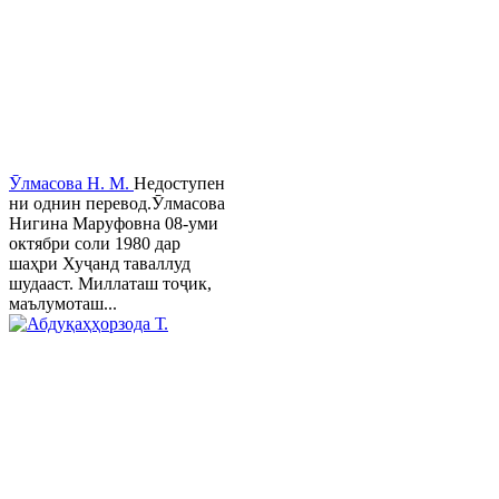
Ӯлмасова Н. М.
Недоступен
ни однин перевод.Ӯлмасова
Нигина Маруфовна 08-уми
октябри соли 1980 дар
шаҳри Хуҷанд таваллуд
шудааст. Миллаташ тоҷик,
маълумоташ...