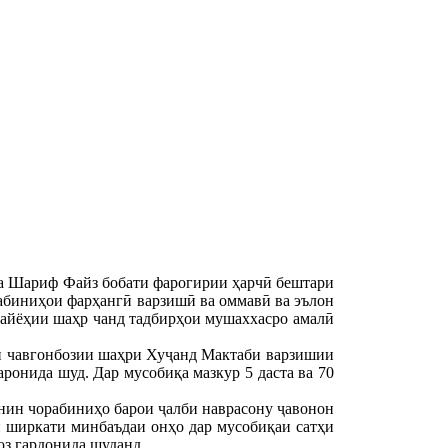
а Шариф Файз бобати фарогирии ҳарчӣ бештари
абиниҳои фарҳангӣ варзишӣ ва оммавӣ ва эълон
сайёҳии шаҳр чанд тадбирҳои мушаххасро амалӣ
оҳи чавгонбозии шаҳри Хуҷанд Мактаби варзишии
ронида шуд. Дар мусобиқа мазкур 5 даста ва 70
нин чорабиниҳо барои ҷалби наврасону ҷавонон
и ширкати минбаъдаи онҳо дар мусобиқаи сатҳи
оз гардонида шуданд.