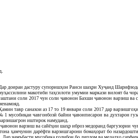
д.
Дар доираи дастуру супоришҳои Раиси шаҳри Хуҷанд Шарифзод
муҳассилини макотиби таҳсилоти умумии маркази вилоят ба чор
гаштани соли 2017 чун соли ҷавонон Бахши ҷавонон варзиш ва 
менамояд.
Ҳамин тавр санахои аз 17 то 19 январи соли 2017 дар варзишг
№ 1 мусобиқаи чавгонбозӣ байни ҷавонписарон ва духтарон гуза
варзишагрон иштирок намуданд.
ҷавонон варзиш ва сайёҳии шаҳр иброз медоранд баргузории чу
стона ҳамчунин дарёфти варзишгарони бомаҳорат бо назардошт
 Дар ҷамъбасти мусобиқа ғолибон бо диплом ва медалҳо сарфар