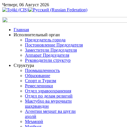
Четверг, 06 Август 2026
Главная
Исполнительный орган
Председатель города
Постоновление Председателя
Заместители Председателя
Аппарат Председателя
Руководители структур
Структура
Промышленность
Образование
Спорт и Туризм
Ремесленники
Отдел здравоохранения
Отдел по делам религий
Мактубҳо ва муроҷиати
шаҳрвандон
Агентии меҳнат ва шуғли
аҳолӣ
Меъморӣ
Матбуот