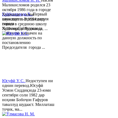
Маликисломов Н. Н.
Насим
Маликисломов родился 23
октября 1986 года в городе
Гайбуллозода Х.
Первый
Худжанде в семье
заместитель председателя
служащего. В 1994 году
города
пошел в среднюю школу
ХуджандГайбуллозода
№18 города Худжанда, ...
Хайрулло назначен на
данную должность по
постановлению
Председателя города ...
Юсуфӣ У. C.
Недоступен ни
однин перевод.Юсуфӣ
Усмон Сиддиқзода 23-юми
сентябри соли 1982 дар
ноҳияи Бобоҷон Ғафуров
таваллуд шудааст. Миллаташ
тоҷик, ма...