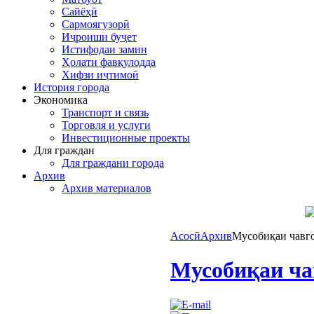
Сайёҳӣ
Сармоягузорӣ
Иҷроиши буҷет
Истифодаи замин
Ҳолати фавқулодда
Хифзи иҷтимоӣ
История города
Экономика
Транспорт и связь
Торговля и услуги
Инвестиционные проекты
Для граждан
Для граждани города
Архив
Архив материалов
Асосӣ
Архив
Мусобиқаи чавг
Мусобиқаи ча