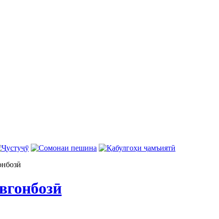
онбозӣ
вгонбозӣ