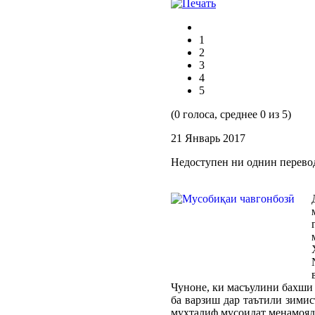
1
2
3
4
5
(0 голоса, среднее 0 из 5)
21 Январь 2017
Недоступен ни однин перево
Чуноне, ки масъулини бахши 
ба варзиш дар таътили зими
мухталиф мусоидат менамояд.