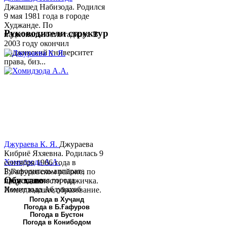
Джамшед Набизода. Родился
9 мая 1981 года в городе
Худжанде. По
Руководители структур
национальности таджик. В
2003 году окончил
Таджикский университет
права, биз...
Джураева К. Я.
Джураева
Кибриё Яхяевна. Родилась 9
Хомидзода А.А.
сентября 1966 года в
Руководитель аппарата
Б.Гафуровском районе, по
Обу хаво
председателя города
национальности таджичка.
Хомидзода Абдувахоб
Имеет высшее образование.
Абдумаджид родился 8
В 1997 ...
Погода в Хуҷанд
Погода в Б.Ғафуров
июня 1978 года в городе
Погода в Бустон
Худжанде. По
Погода в Конибодом
национальности...