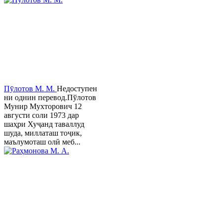
Пӯлотов М. М.
Недоступен
ни однин перевод.Пўлотов
Мунир Мухторович 12
августи соли 1973 дар
шаҳри Хуҷанд таваллуд
шуда, миллаташ тоҷик,
маълумоташ олӣ меб...