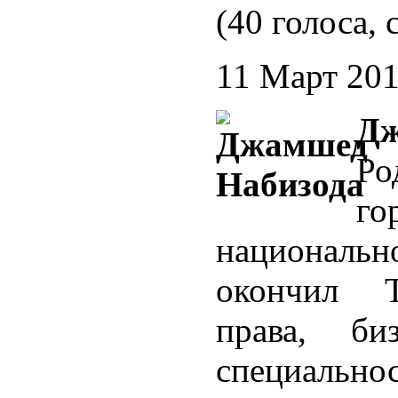
(40 голоса, 
11 Март 20
Д
Ро
г
национальн
окончил Т
права, б
специальнос