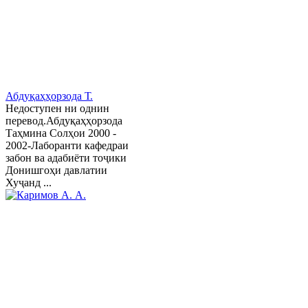
Абдуқаҳҳорзода Т.
Недоступен ни однин
перевод.Абдуқаҳҳорзода
Таҳмина Солҳои 2000 -
2002-Лаборанти кафедраи
забон ва адабиёти тоҷики
Донишгоҳи давлатии
Хуҷанд ...