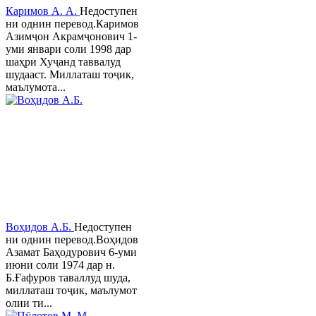
Каримов А. А.
Недоступен
ни однин перевод.Каримов
Азимҷон Акрамҷонович 1-
уми январи соли 1998 дар
шаҳри Хуҷанд таввалуд
шудааст. Миллаташ тоҷик,
маълумота...
Воҳидов А.Б.
Недоступен
ни однин перевод.Воҳидов
Азамат Баҳодурович 6-уми
июни соли 1974 дар н.
Б.Ғафуров таваллуд шуда,
миллаташ тоҷик, маълумот
олии ти...