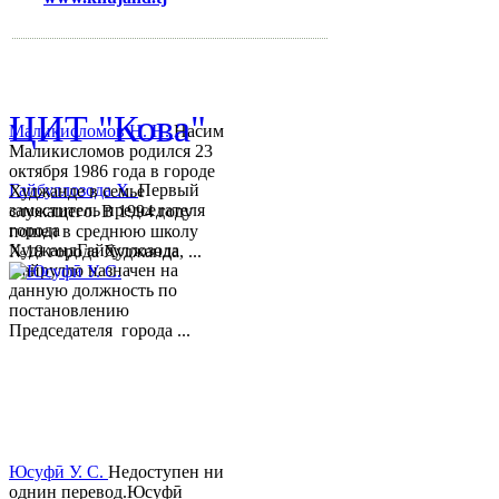
mihd.khujand@gmail.com
© 2013-2018 Разработчик и 
ЦИТ "Кова"
Маликисломов Н. Н.
Насим
Маликисломов родился 23
октября 1986 года в городе
Гайбуллозода Х.
Первый
Худжанде в семье
заместитель председателя
служащего. В 1994 году
города
пошел в среднюю школу
ХуджандГайбуллозода
№18 города Худжанда, ...
Хайрулло назначен на
данную должность по
постановлению
Председателя города ...
Юсуфӣ У. C.
Недоступен ни
однин перевод.Юсуфӣ