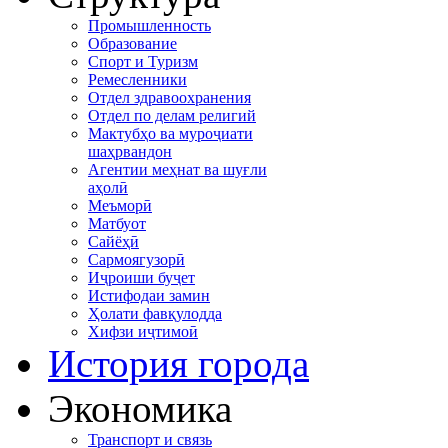
Промышленность
Образование
Спорт и Туризм
Ремесленники
Отдел здравоохранения
Отдел по делам религий
Мактубҳо ва муроҷиати
шаҳрвандон
Агентии меҳнат ва шуғли
аҳолӣ
Меъморӣ
Матбуот
Сайёҳӣ
Сармоягузорӣ
Иҷроиши буҷет
Истифодаи замин
Ҳолати фавқулодда
Хифзи иҷтимоӣ
История города
Экономика
Транспорт и связь