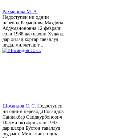
Раҳмонова М. А.
Недоступен ни однин
перевод.Раҳмонова Маҳфуза
Абдуманоновна 12-феврали
соли 1988 дар шаҳри Хуҷанд
дар оилаи коргар таваллуд
шуда, миллаташ т...
Шосаидов С. С.
Недоступен
ни однин перевод.Шосаидов
Саидакбар Саидқурбонович
10-уми октябри соли 1993
дар шаҳри Бўстон таваллуд
шудааст. Миллаташ тоҷик.