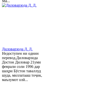
Ма...
Диловарзода Д. Д.
Недоступен ни однин
перевод.Диловарзода
Достон Диловар 21уми
феврали соли 1996 дар
шаҳри Бӯстон таваллуд
шуда, миллатааш тоҷик,
маълумот олӣ...