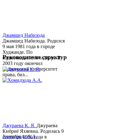
Джамшед Набизода
Джамшед Набизода. Родился
9 мая 1981 года в городе
Худжанде. По
Руководители структур
национальности таджик. В
2003 году окончил
Таджикский университет
права, биз...
Джураева К. Я.
Джураева
Кибриё Яхяевна. Родилась 9
Хомидзода А.А.
сентября 1966 года в