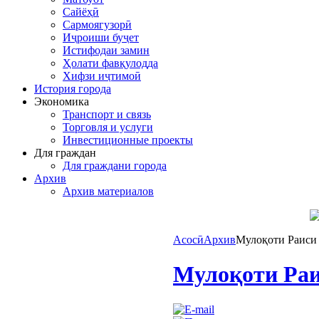
Сайёҳӣ
Сармоягузорӣ
Иҷроиши буҷет
Истифодаи замин
Ҳолати фавқулодда
Хифзи иҷтимоӣ
История города
Экономика
Транспорт и связь
Торговля и услуги
Инвестиционные проекты
Для граждан
Для граждани города
Архив
Архив материалов
Асосӣ
Архив
Мулоқоти Раиси 
Мулоқоти Раи