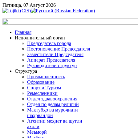
Пятница, 07 Август 2026
Главная
Исполнительный орган
Председатель города
Постоновление Председателя
Заместители Председателя
Аппарат Председателя
Руководители структур
Структура
Промышленность
Образование
Спорт и Туризм
Ремесленники
Отдел здравоохранения
Отдел по делам религий
Мактубҳо ва муроҷиати
шаҳрвандон
Агентии меҳнат ва шуғли
аҳолӣ
Меъморӣ
Матбуот