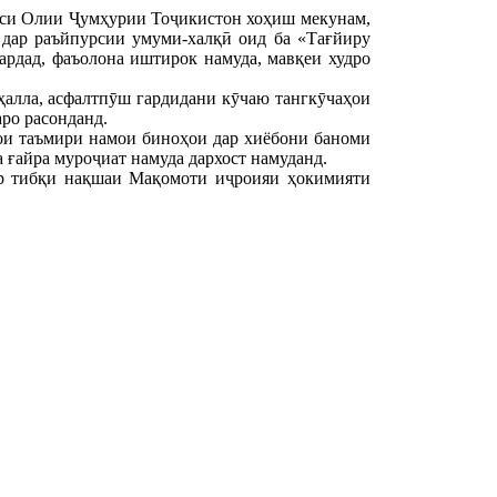
иси Олии Ҷумҳурии Тоҷикистон хоҳиш мекунам,
 дар раъйпурсии умуми-халқӣ оид ба «Тағйиру
ардад, фаъолона иштирок намуда, мавқеи худро
ҳалла, асфалтпӯш гардидани кӯчаю тангкӯчаҳои
ро расонданд.
ои таъмири намои биноҳои дар хиёбони баноми
 ғайра муроҷиат намуда дархост намуданд.
ҳр тибқи нақшаи Мақомоти иҷроияи ҳокимияти