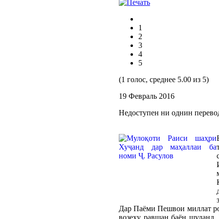
1
2
3
4
5
(1 голос, среднее 5.00 из 5)
19 Февраль 2016
Недоступен ни однин перево
Дар Паёми Пешвои миллат ро
возеҳу равшан баён шуданд.