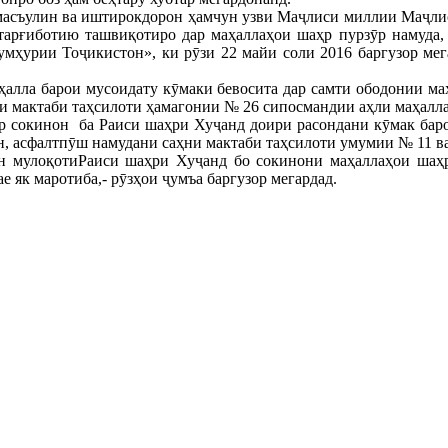
 масъулин ва иштирокдорон ҳамчун узви Маҷлиси миллии Маҷл
тарғиботию ташвиқотиро дар маҳаллаҳои шаҳр пурзӯр намуда,
умҳурии Тоҷикистон», ки рӯзи 22 майи соли 2016 баргузор мег
ҳалла барои мусоидату кӯмаки бевосита дар самти ободонии ма
и мактаби таҳсилоти ҳамагонии № 26 сипосмандии аҳли маҳалла
р сокинон ба Раиси шаҳри Хуҷанд доири расондани кӯмак бар
н, асфалтпӯш намудани саҳни мактаби таҳсилоти умумии № 11 ва
ин мулоқотиРаиси шаҳри Хуҷанд бо сокинони маҳаллаҳои ша
е як маротиба,- рӯзҳои ҷумъа баргузор мегардад.