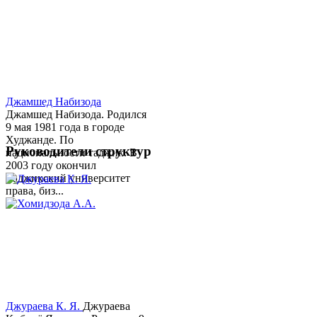
Джамшед Набизода
Джамшед Набизода. Родился
9 мая 1981 года в городе
Худжанде. По
Руководители структур
национальности таджик. В
2003 году окончил
Таджикский университет
права, биз...
Джураева К. Я.
Джураева