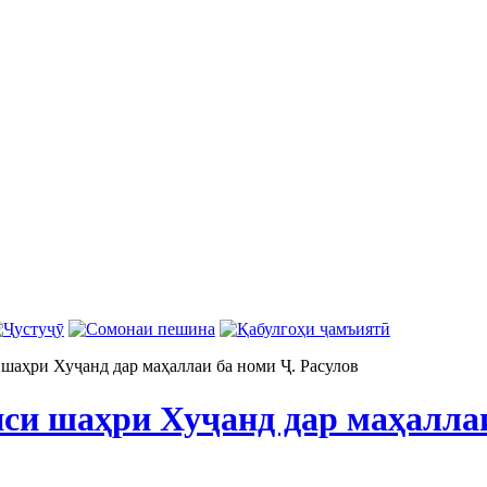
шаҳри Хуҷанд дар маҳаллаи ба номи Ҷ. Расулов
си шаҳри Хуҷанд дар маҳаллаи