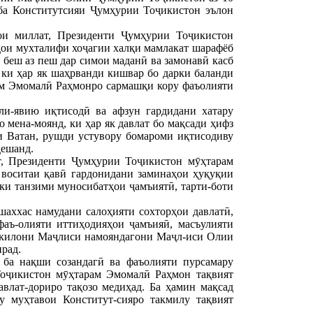
ба Конститутсияи Ҷумҳурии Тоҷикистон эълон
ои миллат, Президенти Ҷумҳурии Тоҷикистон
ҳои мухталифи хоҷагии халқи мамлакат шарафёб
 беш аз пеш дар симои маданӣ ва замонавӣ касб
 ки ҳар як шаҳрванди кишвар бо дарки баланди
ам Эмомалӣ Раҳмонро сармашқи кору фаъолияти
ли-явию иқтисодӣ ва афзун гардидани хатару
 мена-моянд, ки ҳар як давлат бо мақсади ҳифз
и Ватан, рушди устувору бомароми иқтисодиву
дешанд.
т, Президенти Ҷумҳурии Тоҷикистон мӯҳтарам
 воситаи қавӣ гардонидани заминаҳои ҳуқуқии
 ки танзими муносибатҳои ҷамъиятӣ, тарти-боти
аххас намудани салоҳияти сохторҳои давлатӣ,
фаъ-олияти иттиҳодияҳои ҷамъияӣ, масъулияти
 вакилони Маҷлиси намояндагони Маҷл-иси Олии
ирад.
ба нақши созандагӣ ва фаъолияти пурсамару
Тоҷикистон мӯҳтарам Эмомалӣ Раҳмон тақвият
влат-дориро тақозо медиҳад. Ба ҳамин мақсад
у муҳтавои Конститут-сияро такмилу тақвият