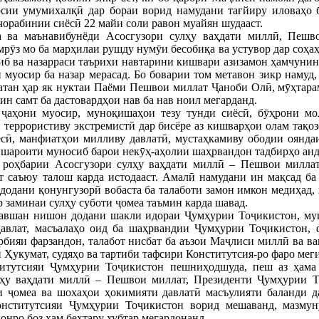
рсии умумихалқӣ дар бораи ворид намудани тағйиру иловаҳо 
 чорабинии сиёсӣ 22 майи соли равон муайян шудааст.
а ва маънавибунёди Асосгузори сулҳу ваҳдати миллӣ, Пешв
рӯз мо ба марҳилаи рушду нумӯи бесобиқа ва устувор дар соҳа
ҷиб ва назарраси таърихи навтарини кишвари азизамон ҳамчунин
муосир ба назар мерасад. Бо боварии том метавон зикр намуд,
Ватан ҳар як нуктаи Паёми Пешвои миллат Ҷаноби Олӣ, мӯҳтар
 ин самт ба дастовардҳои нав ба нав ноил мегарданд.
 ҷаҳони муосир, муноқишаҳои тезу тунди сиёсӣ, бӯҳрони мо
 террористиву экстремистӣ дар бисёре аз кишварҳои олам тақозо
ёсӣ, манфиатҳои милливу давлатӣ, мустаҳкамиву ободии оянда
 шароити муносиб барои некӯҳ-аҳолии шаҳрвандон тадбирҳо ан
 роҳбарии Асосгузори сулҳу ваҳдати миллӣ – Пешвои милла
 саъюу талош карда истодааст. Амалӣ намудани ин мақсад ба
додани қонунгузорӣ вобаста ба талаботи замон имкон медиҳад,
р заминаи сулҳу суботи ҷомеа таъмин карда шавад.
равшан нишон додани шакли идораи Ҷумҳурии Тоҷикистон, муш
давлат, масъалаҳо оид ба шаҳрвандии Ҷумҳурии Тоҷикистон, 
арбияи фарзандон, талабот нисбат ба аъзои Маҷлиси миллӣ ва
 Ҳукумат, судяҳо ва тартиби тафсири Конститутсия-ро фаро мег
итутсияи Ҷумҳурии Тоҷикистон пешниҳодшуда, пеш аз ҳама 
лҳу ваҳдати миллӣ – Пешвои миллат, Президенти Ҷумҳурии 
 ҷомеа ва шохаҳои ҳокимияти давлатӣ масъулияти баланди да
онститутсияи Ҷумҳурии Тоҷикистон ворид мешаванд, мазмун
онро боз ҳам беҳтару хубтар мегардонанд.