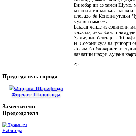
Бинобар ин аз ҳамаи Шумо,
ки оиди ин масъала корҳои 
иловаҳо ба Конститутсияи Ҷ
муайян намоем.
Баъдан чанде аз сокинони ма
маҳалла, деворбандӣ намудан
Ҳамчунин бештар аз 10 нафа
И. Сомонӣ буда ва ҷӯйбори о
Лозим ба ёдоварист,ки чун
давлатии шаҳри Хуҷанд ҳафта
?>
Председатель города
Фирдавс Шарифзода
Заместители
Председателя