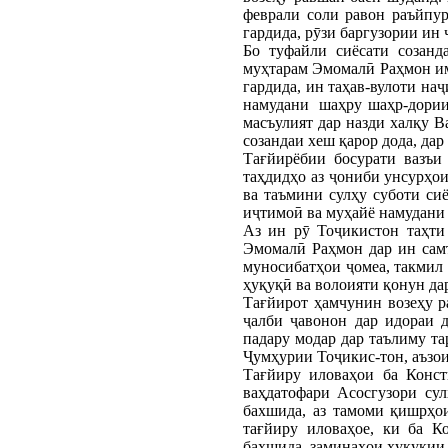
феврали соли равон раъйпу
гардида, рӯзи баргузории ин
Бо туфайли сиёсати созанд
муҳтарам Эмомалӣ Раҳмон им
гардида, ин таҳав-вулоти на
намудани шаҳру шаҳр-дории 
масъулият дар назди халқу 
созандаи хеш қарор дода, дар
Тағйирёбии босурати вазъи
таҳдидҳо аз ҷониби унсурҳои
ва таъмини сулҳу суботи си
иҷтимоӣ ва муҳайё намудани
Аз ин рӯ Тоҷикистон таҳти
Эмомалӣ Раҳмон дар ин самт
муносибатҳои ҷомеа, такмил 
ҳуқуқӣ ва волоияти қонун да
Тағйирот ҳамчунин возеҳу 
ҷалби ҷавонон дар идораи 
падару модар дар таълиму т
Ҷумҳурии Тоҷикис-тон, аъзои
Тағйиру иловаҳои ба Конст
ваҳдатофари Асосгузори су
бахшида, аз тамоми қишрҳои
тағйиру иловаҳое, ки ба К
бахшида, заминаҳои ҳуқуқии 