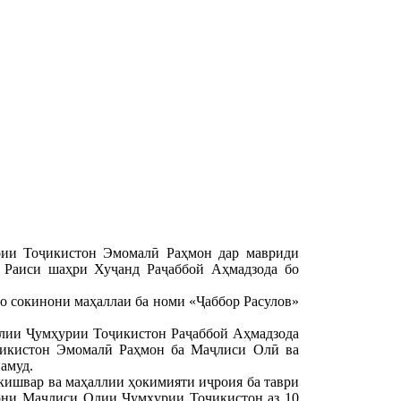
рии Тоҷикистон Эмомалӣ Раҳмон дар мавриди
 Раиси шаҳри Хуҷанд Раҷаббой Аҳмадзода бо
о сокинони маҳаллаи ба номи «Ҷаббор Расулов»
лии Ҷумҳурии Тоҷикистон Раҷаббой Аҳмадзода
ҷикистон Эмомалӣ Раҳмон ба Маҷлиси Олӣ ва
амуд.
ишвар ва маҳаллии ҳокимияти иҷроия ба таври
гони Маҷлиси Олии Ҷумҳурии Тоҷикистон аз 10