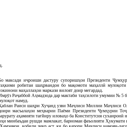
д.
Бо максади иҷроиши дастуру супоришҳои Президенти Ҷумҳу
таҳкими робитаи шаҳрвандон бо мақомоти маҳаллӣ мулоқоти
сокинони маҳаллаҳои маркази вилоят доир мегардад.
Имрӯз Раҷаббой Аҳмадзода дар мактаби таҳсилоти умумии № 5 б
мулоқот намуд.
Қаблан Раиси шаҳри Хуҷанд узви Маҷлиси Миллии Маҷлиси О
доири масъалаҳои меҳварии Паёми Президенти Ҷумҳурии То
зарурату аҳамияти тағйиру иловаҳо ба Конститутсия суханронӣ н
ҳи минбаъдаи рушди мамлакат, барномаи фаъолияти Ҳукумати к
 Ҳамзамон, қобили зикр аст, ки бо қарори Маҷлиси намоян-да