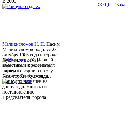
В 200...
© 2013-2018 Разработчик и техническая поддержка
ОО ЦИТ "Кова"
Маликисломов Н. Н.
Насим
Маликисломов родился 23
октября 1986 года в городе
Гайбуллозода Х.
Первый
Худжанде в семье
заместитель председателя
служащего. В 1994 году
города
пошел в среднюю школу
ХуджандГайбуллозода
№18 города Худжанда, ...
Хайрулло назначен на
данную должность по
постановлению
Председателя города ...